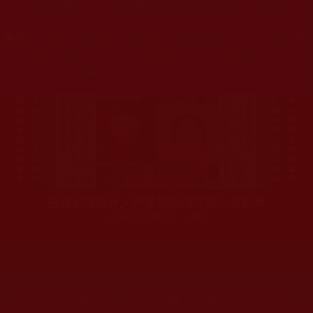
杰羌佛或第三世多杰羌佛辦公室等其他機構單位所指使派
令。
◆
本區大量轉載諸佛弟子修學如來正法的受用文章，其內容可
能有若干錯誤，故只能作為參考交流、薰陶鼓勵之用，不
為正見法理依據。
聖僧寂後肉身大神變 開創佛史圓寂新篇章
印證解脫法源就在羌佛處
您在這裡
首頁
»
佛教修行受用與知見
»
佛教行者修行知見
»
因緣、
當逆境來臨，我們真的肯認因果賬