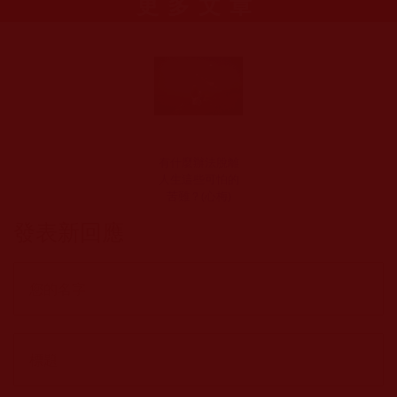
更多文章
有什麼辦法脫離
人生這些可怕的
苦難？(心梅)
發表新回應