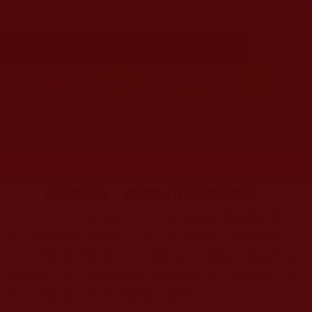
嗎？(滄海放舟)
首頁
圖片區
影視區
檔案區
發文時間：2023年01月02日 星期一
瀏覽次數：146
當逆境來臨，我們真的肯認因果賬嗎？
兒子大三暑假的一天，突然告訴我頭痛的厲
害，我當時也沒在意，還以為是手機、電腦看多
了，用眼過度造成的。去醫院經過初驗、腦磁共振
檢查後，醫生告知我們是腦垂體處有不明狀物，還
需一周後進一步做加強磁共振確診。