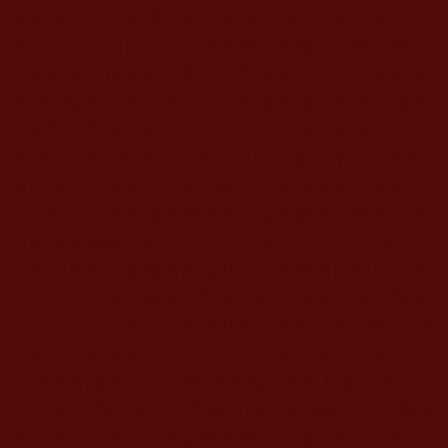
身患絕症，拜見佛陀時並未請求佛陀加持消業活下
來，而是深知自己往昔造業應該遭報，只希望佛陀
加持能夠去極樂返回度生，因為眾生太苦。聞到這
裡時我猛然反觀，在這一場家庭險遭變故裡，我是
怎樣對待因果的呢？我只是信了因果，但沒
有“明”，無“明”就不可能如理如法地做好，我首先
做的就是想抵賴，拒絕認帳，拒絕接受這個事實，
一心想請求佛菩薩加持來免除這樣的果。然而還沒
有皈依學佛修行的兒子才真正做到了“明信因果”。
試想如果曾經被傷害的是我，而害我者此刻拼命求
饒，並請求佛菩薩幫忙開脫，此刻身懷大恨的我肯
放下原諒嗎？相反如果害我者，此刻坦然認帳，“既
然是我曾經無明害了你，今天是殺是剮任你處置”，
這時佛菩薩也勸告我們“因果輪回冤冤相報何時
了！”此刻我們還想下手報復嗎？肯認帳才是真懺悔
啊，也許正是兒子的認帳才轉了這場因果。反觀自