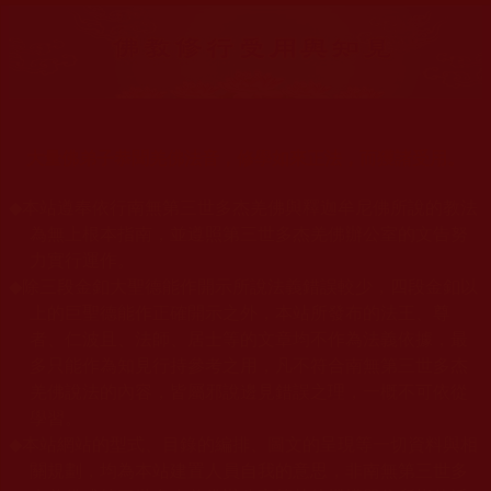
大量佛弟子恭聞羌佛法音，修學如來正法，而獲諸受用。
◆
本站遵奉依行南無第三世多杰羌佛與釋迦牟尼佛所說的教法
為無上根本指南，並遵照第三世多杰羌佛辦公室的文告努
力實行運作。
◆
除三段金釦大聖德能作開示所說法義錯誤較少，四段金釦以
上的巨聖德能作正確開示之外，本站所發布的法王、尊
者、仁波且、法師、居士等的文章均不作為法義依據，最
多只能作為知見行持參考之用，凡不符合南無第三世多杰
羌佛說法的內容，皆屬邪說邊見錯誤之理，一概不可依從
學習。
◆
本站網站的型式、目錄的編排、圖文的呈現等一切資料與相
關規劃，均為本站建置人員自我的意思，非南無第三世多