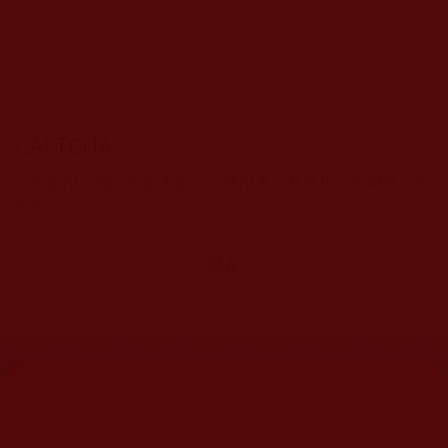
CAPTCHA
該問題用於測試您是否是正常使用者，並防止垃圾郵件自動
提交。
網站文章總數：
7194
網站圖片總數：
17881
網站影視總數：
1658
網站檔案總數：
1118
今日瀏覽人次：
718
總瀏覽人次：
3091298