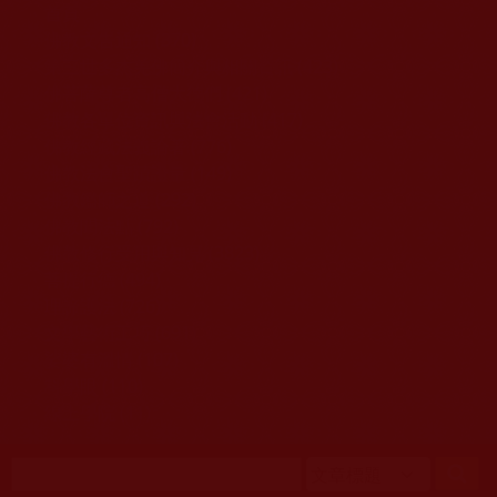
移至主內容
首頁
佛教文告通知 (370)
第三世多杰羌佛簡介與相關資訊 (423)
佛菩薩尊者高僧大德們 (421)
佛教各單位資訊與法會活動 (417)
佛教經藏法義論著 (776)
佛教法會聖蹟證量 (149)
佛教鑑師之道 (292)
佛教聞法點 (792)
佛教修行受用與知見 (3823)
菩提行德 (494)
理諦護法 (726)
文學藝術工巧 (691)
娑婆有溫情 (107)
科學眼 (110)
線上學院 (11)