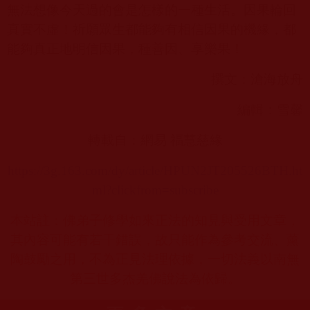
無法想像今天過的會是怎樣的一種生活。因果輪回
真實不虛！祈願眾生都能夠有相信因果的機緣，都
能夠真正地明信因果，種善因、享樂果！
撰文：滄海放舟
編輯：雪馨
轉載自：網易 福慧慈緣
https://3g.163.com/dy/article/HPUN2JT205526BTH.ht
ml?clickfrom=subscribe
本站註：佛弟子修學如來正法的知見與受用文章，
其內容可能有若干錯誤，故只能作為參考交流、薰
陶鼓勵之用，不為正見法理依據，一切法義以南無
第三世多杰羌佛說法為依歸。