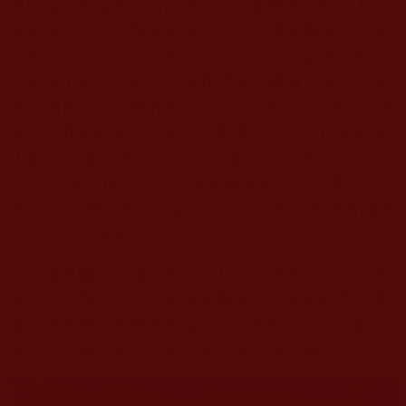
寧願這不幸發生在自己身上，但是轉念一想個人因
果還需個人了，我於是要求兒子到佛前懺悔，而倔
強的兒子卻不肯，我告訴兒子，你一定是多生累劫
中傷害了眾生，但是只要我們真心懺悔，虔誠求佛
菩薩加持，一定會好的。兒子卻反問我：“媽，如果
真的是我曾經傷害了眾生，那麼今天我憑什麼要讓
人家原諒我？”我又問兒子：“那你不怕嗎？”兒子回
答：“怕又怎樣，害了人家就應該承受這個果
報。”我一時語塞，但是我必須自己要祈求佛菩薩加
持兒子平安無事！
後來醫院經過資料比對及仔細研究片子，下午
醫生告訴我們兒子不是腦垂體瘤，可能是胎帶的囊
腫。半年後，我們再去省城掛了專家門診，診斷結
果告知已無大礙，這真是佛菩薩的加持啊！