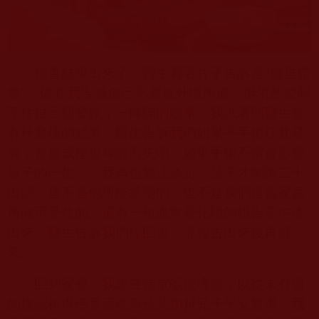
檢查結果出來了。醫生看著片子告訴是“腦垂體
瘤”。儘管我告誡自己不要被外境所遷，但依然控制
不住自己腿發軟，一陣陣的眩暈，我試著問醫生會
有什麼樣的結果，醫生告訴我們如果不手術任其發
展，會造成壓迫神經而失明，如果手術不當會影響
孩子的一生……我再也無法淡定，兒子才剛剛二十
出頭，這不是他所能承受的，也不是我們這個家庭
所能承受住的。還有一份血常規化驗的報告需午後
出來，醫生告訴我們先回去，等報告出來後再過
來。
回到家裡，我跪在佛堂皈依境前，以從未有過
的虔誠祈求佛菩薩能夠慈悲加持兒子平安無事，我