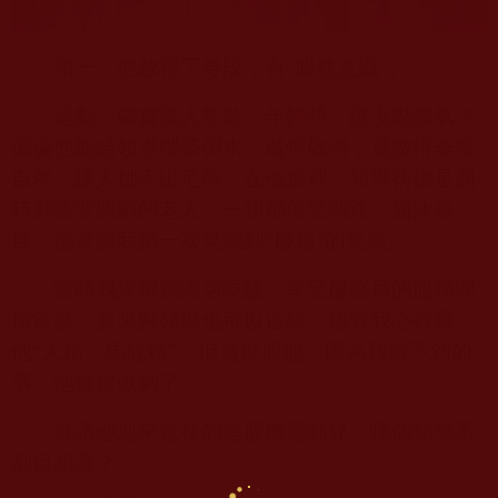
第一、他放得下身段，有“服務意識”。
這點，確實讓人驚歎。年輕時，誰沒點傲氣？
偏偏他能給領導端茶倒水、遞煙敬酒，還做得非常
自然，讓人挑不出毛病。在他那裡，領導彷彿是個
時刻需要照顧的老人，一切都倍受關注，如沐春
風。德哥讓我第一次見識到“服務”的意義。
當時我覺得到酒店吃飯，享受服務員的服務理
所當然。原來對領導也可以這樣。儘管我心裡罵
他“人精、馬屁精”，但還挺服他。因為我做不到的
事，他輕鬆做到了。
就憑他迎來送往的這股機靈勁兒，哪個領導不
刮目相看？