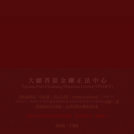
網站文章總數：
7194
網站圖片總數：
17881
網站影視總數：
1658
網站檔案總數：
1118
今日瀏覽人次：
718
總瀏覽人次：
3091298
今日瀏覽文章數：
544
總瀏覽文章數：
2353046
今日瀏覽影視數：
25
總瀏覽影視數：
90839
FB粉絲專頁
|
FB社團
|
YOUTUBE
|
[email protected]
| +886-37-
326323 | 36050 中華民國苗栗縣苗栗市維新里僑育街26巷8號(
地圖
) |
護
持協助本站功德錄
|
全球各聞法機構資料表
如果本站的資訊侵犯到您的權益，請來信告知，謝謝您！
電腦版
|
手機版