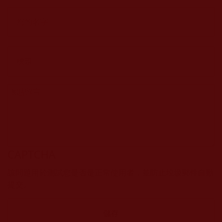
CAPTCHA
該問題用於測試您是否是正常使用者，並防止垃圾郵件自動
提交。