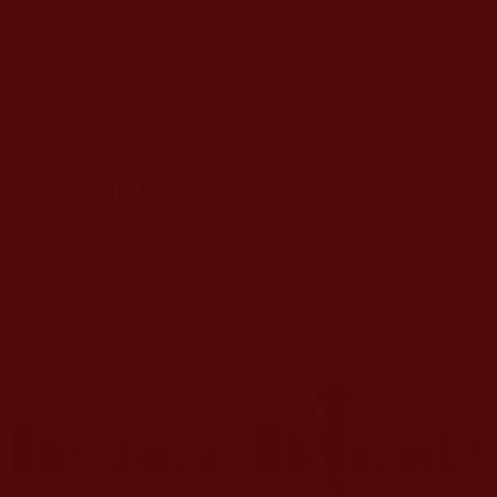
我不甘心“躺平”，一直努力追求上進，穩打穩紮之
下也逐漸開創出一番事業。
但是，德哥的光景卻不太好，事業在衰退，到
了年關，他的錢包總是空空如也。其實不是他退步
了，準確地說——他根本沒進步，做事風格還是十
幾二十年前的樣子。
總體來說，德哥身上有兩大特點。