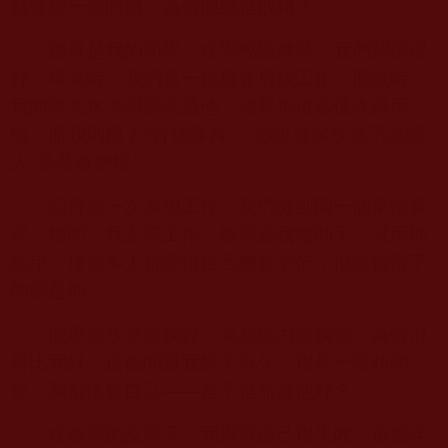
就會想一個問題：為何他總是缺錢？
德哥是我的同學，在學校讀書時，我們關係很
好。畢業時，我們還一起肩並肩找工作。面試時，
我的專業水準明顯高過他，結果單位卻優先錄用
他，而我則成了“替補隊員”。你說這傢伙是不是讓
人“羡慕嫉妒恨”？
記得第一次參加工作，我們分到同一個單位實
習。期間，我主導工作，德哥給我做助手。試用期
結束，連他本人都覺得自己機會渺茫，但最後留下
的卻是他。
他專業水準沒我好，業務能力沒我強，為何混
得比我好？這個問題我想了許久。很長一段時間
裡，我都懷疑自己——是不是命沒他好？
在德哥的反襯下，我覺得自己很失敗。這些年