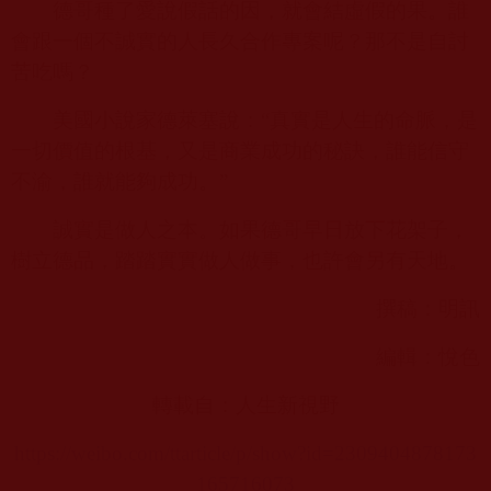
德哥種了愛說假話的因，就會結虛假的果。誰
會跟一個不誠實的人長久合作專案呢？那不是自討
苦吃嗎？
美國小說家德萊塞說：“真實是人生的命脈，是
一切價值的根基，又是商業成功的秘訣，誰能信守
不渝，誰就能夠成功。”
誠實是做人之本。如果德哥早日放下花架子，
樹立德品，踏踏實實做人做事，也許會另有天地。
撰稿：明訊
編輯：悅色
轉載自：人生新視野
https://weibo.com/ttarticle/p/show?id=2309404878173
165716073