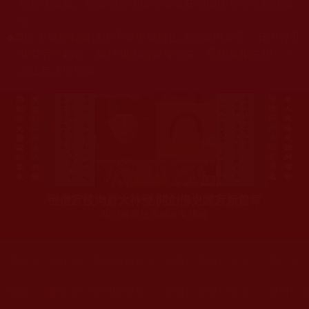
杰羌佛或第三世多杰羌佛辦公室等其他機構單位所指使派
令。
◆
本區大量轉載諸佛弟子修學如來正法的受用文章，其內容可
能有若干錯誤，故只能作為參考交流、薰陶鼓勵之用，不
為正見法理依據。
聖僧寂後肉身大神變 開創佛史圓寂新篇章
印證解脫法源就在羌佛處
您在這裡
首頁
»
佛教修行受用與知見
»
佛教行者修行知見
»
觀心念
您在這裡
首頁
»
佛教修行受用與知見
»
佛教行者修行知見
»
修好口