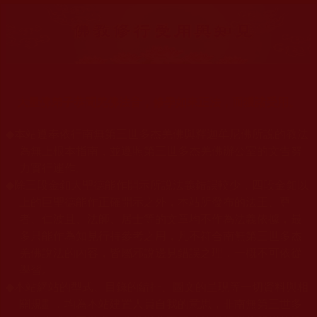
大量佛弟子恭聞羌佛法音，修學如來正法，而獲諸受用。
◆
本站遵奉依行南無第三世多杰羌佛與釋迦牟尼佛所說的教法
為無上根本指南，並遵照第三世多杰羌佛辦公室的文告努
力實行運作。
◆
除三段金釦大聖德能作開示所說法義錯誤較少，四段金釦以
上的巨聖德能作正確開示之外，本站所發布的法王、尊
者、仁波且、法師、居士等的文章均不作為法義依據，最
多只能作為知見行持參考之用，凡不符合南無第三世多杰
羌佛說法的內容，皆屬邪說邊見錯誤之理，一概不可依從
學習。
◆
本站網站的型式、目錄的編排、圖文的呈現等一切資料與相
關規劃，均為本站建置人員自我的意思，非南無第三世多