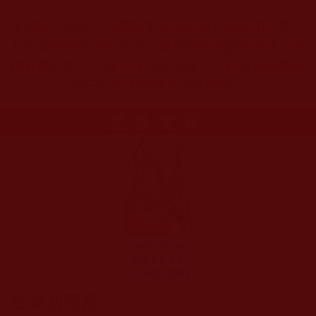
本站註：佛弟子修學如來正法的知見與受用文章，
其內容可能有若干錯誤，故只能作為參考交流、薰
陶鼓勵之用，不為正見法理依據，一切法義以南無
第三世多杰羌佛說法為依歸。
更多文章
H.H.第三世多杰
羌佛中國畫作
品：園中花幾枝
發表新回應