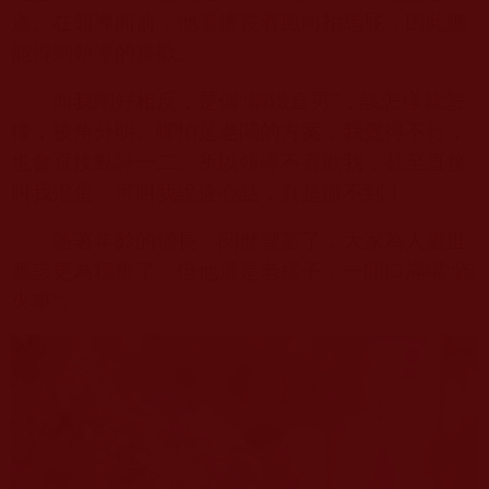
道。在領導面前，他還擅長看風向拍馬屁，因此總
能得到領導的喜歡。
而我剛好相反，是個“鋼鐵直男”，該怎樣就怎
樣，棱角分明。哪怕是老闆的方案，我覺得不行，
也會直接點評一二。所以領導不喜歡我，甚至直接
叫我滾蛋。可叫我說違心話，真是辦不到！
隨著年齡的增長，閱歷豐富了，大家為人處世
應該更為穩重了。但他還是老樣子，一開口滿嘴“跑
火車”。