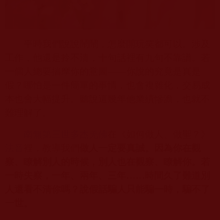
平時我們說說鬧鬧，怎麼開玩笑都可以。涉及
工作，他還是拎不清，十句話裡有九句不靠譜。若
一個人總要揣摩你的意圖——你說的究竟是真是
假？哪怕是一件簡單的事情，也會複雜化，交易成
本也會大幅提升。聽說這幾年他業績慘澹，也就不
難理解了。
南無第三世多杰羌佛
在《如何做人、做聖？》
法音
裡，教導我們
做人一定要真誠。因為你在觀
察、瞭解別人的時候，別人也在觀察、瞭解你。若
一時失察，一年、兩年、三年……時間久了難道別
人還看不清你嗎？說假話騙人只能騙一時，騙不了
一世。