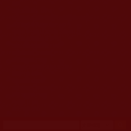
移至主內容
首頁
佛教文告通知 (370)
第三世多杰羌佛簡介與相關資訊 (423)
佛菩薩尊者高僧大德們 (421)
佛教各單位資訊與法會活動 (417)
佛教經藏法義論著 (776)
佛教法會聖蹟證量 (149)
佛教鑑師之道 (292)
佛教聞法點 (792)
佛教修行受用與知見 (3823)
菩提行德 (494)
理諦護法 (726)
文學藝術工巧 (691)
娑婆有溫情 (107)
科學眼 (110)
線上學院 (11)