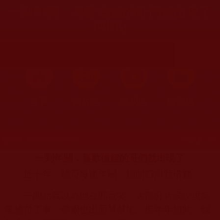
一到年關，喜歡借錢的哥們就出現了
(明訊)
首頁
圖片區
影視區
檔案區
發文時間：2023年03月12日 星期日
瀏覽次數：101
一到年關，喜歡借錢的哥們就出現了
近十年，德哥每逢年關，總開口向我借錢。
一開始我以為他在開玩笑，大部分時候說說笑
笑應付了事，偶爾也出面幫幫忙。但年年如此，我