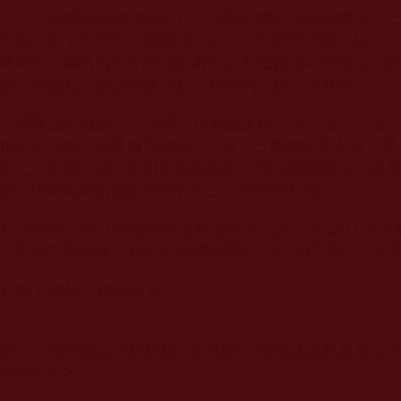
印昌
。他專心研經學論
47
年、所學的總合論集經書不下
不僅不能了生脫死，卻是身心疲憊、愈來愈衰竭，加上他
睜看到一個名震世界的頂級著名法王死得非常悲慘，不要
他一度認為，真正的佛法是不存在的，是不實在的。
一家餐館吃晚飯，一位和尚走到他桌前，給了他一封信，
真佛法。明天你還會見到我。” 過了一會他起身去洗手間
差七八秒鐘，卻完全不見和尚蹤影。再去問服務生，結果
驚，但和尚給的信卻明明在手上。他沒有打開。
超市購物，卻見那個和尚迎面向而來，說：“你為什麼不
，前後三四秒鐘，和尚又無蹤無影了。他忽然明白：“天
打開了信封，裡面寫著“
《
正達摩祖師論
》《
了義經
》《
》《
解脫大手印
》
”。
啟了一段全新的求知旅程，在那裡，對於什麼是真佛法
確的的答案。