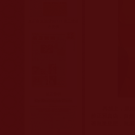
真正合法認證的H.H.第三世多
杰羌佛
嚴正聲明
再加上，原始
辨正邪真偽，自然
著無量慈悲，無漏