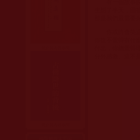
有一個故事
生想了半天，回答
那是我們最需要
你或許會笑
你從不覺得有什
付出，你總覺得
簡介與內容恭閱
分外感激。這不是
簡介與內容恭閱
極聖解脫大手印