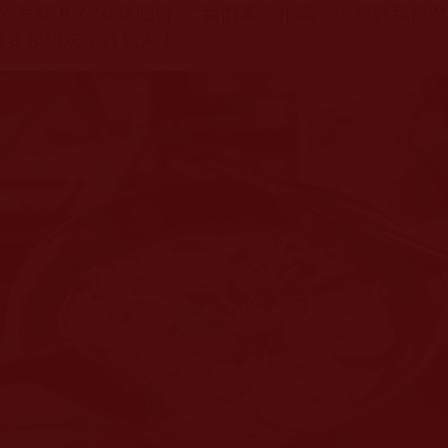
哦？怎麼說？”女孩回答：“我們素不相識，你卻對我那
需要和想法，真氣人！”