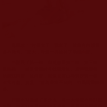
母親說：“你長大了，我老了，就會有白頭發，
這不稀奇。”那天，母親一共拔掉了兩根白髮。
白髮長了第一根，自然會長第二根、第三根、
第四根……於是母親經常找我幫忙。當時我覺得，
給她找白髮、拔白髮，就像去深山尋寶挖寶一樣，
非常有趣。真是：“昔為童稚不知愁，竹馬閑乘繞縣
遊。”
往後不知道拔了多少次，有一天母親不再計較
白髮。也不知道是她怕拔不過來，還是因為覺得自