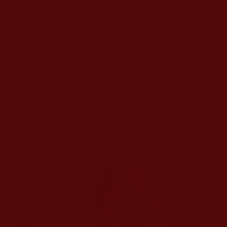
那天母親得閒，坐在堂屋的椅子上，手上的毛
衣針卻沒停過。我圍著母親轉，猛然發現她有一根
白頭發！我驚歎地說著這個發現，母親也頗覺意
外。撥弄了許久，我好不容易抓到了它，卻沒能拔
下來，只聽見母親說痛。我只好把它交給母親，讓
她自己拔。
看著這根白髮，我好奇地問：“不是老爺爺、老
奶奶才有白頭發嗎？為什麼媽媽也有呢？”
當時母親在我心裡、眼裡都很年輕。