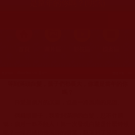
是當年的你嗎？(明訊)
首頁
圖片區
影視區
檔案區
發文時間：2023年06月12日 星期一
瀏覽次數：235
等到滿頭白髮，孩子們都長大，你還是當年的你
嗎？
白髮是歲月的沉澱，也是一路風雨的見證。
偶爾照鏡子，我看到滿頭的白髮，忍不住感
慨：歲月一點不饒人！第一次發現白髮是什麼時候
呢？一縷思緒彷彿飛舞的樹葉，飄落到了兒時。