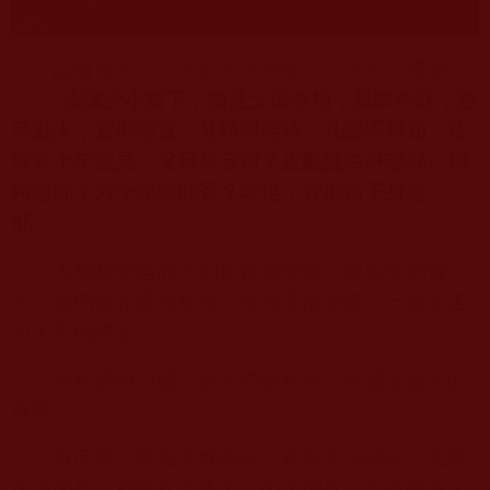
記得
南無第三世多杰羌佛
在《
了義經
》裡說
法：“
汝憶少小當下，猶見父母身相，風華年狀，形
活動人，實則非實，見時即老時，凡眼不得知，汝
當六十年復見，父母身云何？皮皺髮白身老耶。幾
時老耶？六十年老耶否？非也，實則當下身老
耶……
”
人幾時變老的？刹那都在變老。從出生的每一
天，我們都在逐漸成長，也在逐漸變老，一步步走
向人生的終點。
等到滿頭白髮，孩子們都長大，你還是當年的
你嗎？
再回首，乳氣活鮮的你，青春年少的你，風華
正茂的你，都留在了昨天。今天的你，奔向何方？