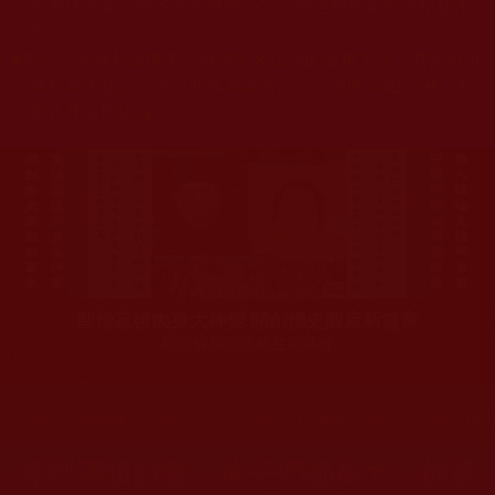
杰羌佛或第三世多杰羌佛辦公室等其他機構單位所指使派
令。
◆
本區大量轉載諸佛弟子修學如來正法的受用文章，其內容可
能有若干錯誤，故只能作為參考交流、薰陶鼓勵之用，不
為正見法理依據。
聖僧寂後肉身大神變 開創佛史圓寂新篇章
印證解脫法源就在羌佛處
您在這裡
首頁
»
佛教修行受用與知見
»
佛教行者修行知見
»
無常境
等到滿頭白髮，孩子們都長大，你還