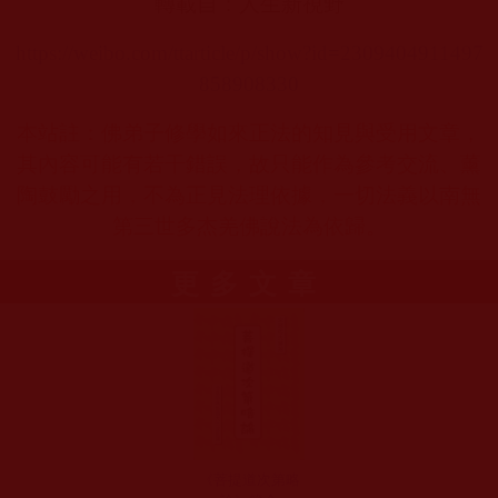
轉載自：人生新視野
https://weibo.com/ttarticle/p/show?id=2309404911497
858908330
本站註：佛弟子修學如來正法的知見與受用文章，
其內容可能有若干錯誤，故只能作為參考交流、薰
陶鼓勵之用，不為正見法理依據，一切法義以南無
第三世多杰羌佛說法為依歸。
更多文章
《菩提道次第略