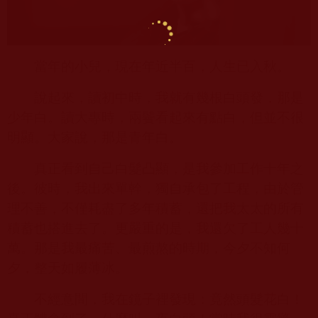
當年的小兒，現在年近半百，人生已入秋。
說起來，讀初中時，我就有幾根白頭發，那是
少年白。讀大專時，兩鬢看起來有點白，但並不很
明顯。大家說，那是青年白。
真正看到自己白髮凸顯，是我參加工作十年之
後。彼時，我出來單幹，獨自承包了工程，由於管
理不善，不僅耗盡了多年積蓄，還把我太太的所有
積蓄也搭進去了。更嚴重的是，我還欠了工人幾十
萬。那是我最痛苦、最煎熬的時期，今夕不知何
夕，整天如履薄冰。
不經意間，我在鏡子裡發現：竟然頭髮花白！