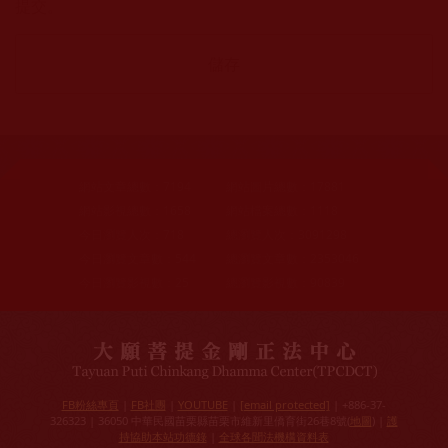
提交。
網站文章總數：
7194
網站圖片總數：
17881
網站影視總數：
1658
網站檔案總數：
1118
今日瀏覽人次：
718
總瀏覽人次：
3091298
今日瀏覽文章數：
544
總瀏覽文章數：
2353046
今日瀏覽影視數：
25
總瀏覽影視數：
90839
FB粉絲專頁
|
FB社團
|
YOUTUBE
|
[email protected]
| +886-37-
326323 | 36050 中華民國苗栗縣苗栗市維新里僑育街26巷8號(
地圖
) |
護
持協助本站功德錄
|
全球各聞法機構資料表