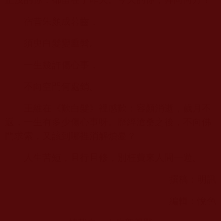
宿昔朱顏成暮齒，
須臾白髮變垂髫。
一生幾許傷心事，
不向空門何處銷。
王維在《歎白髮》裡感歎：容顏消逝，歲月不
返，一生有多少傷心事呀。歷經滄桑之後，不向佛
門求索，又該到哪裡消解煩憂？
人生苦短，且行且修，別枉費來人間一遊。
撰稿：明訊
編輯：悅色