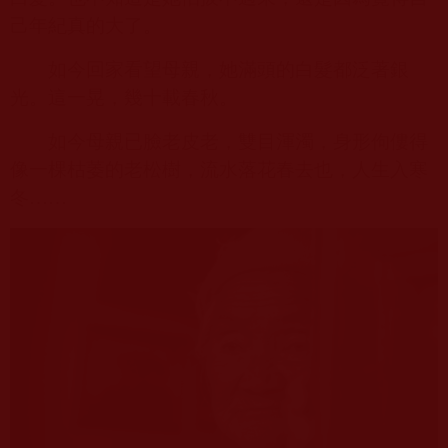
己年紀真的大了。
如今回家看望母親，她滿頭的白髮都泛著銀
光。這一晃，幾十載春秋。
如今母親已臉老皮老，雙目渾濁，身形佝僂得
像一棵枯萎的老松樹，流水落花春去也，人生入寒
冬……