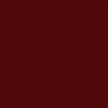
大量佛弟子恭聞羌佛法音，修學如來正法，而獲諸受用。
◆
本站遵奉依行南無第三世多杰羌佛與釋迦牟尼佛所說的教法
為無上根本指南，並遵照第三世多杰羌佛辦公室的文告努
力實行運作。
◆
除三段金釦大聖德能作開示所說法義錯誤較少，四段金釦以
上的巨聖德能作正確開示之外，本站所發布的法王、尊
者、仁波且、法師、居士等的文章均不作為法義依據，最
多只能作為知見行持參考之用，凡不符合南無第三世多杰
羌佛說法的內容，皆屬邪說邊見錯誤之理，一概不可依從
學習。
◆
本站網站的型式、目錄的編排、圖文的呈現等一切資料與相
關規劃，均為本站建置人員自我的意思，非南無第三世多