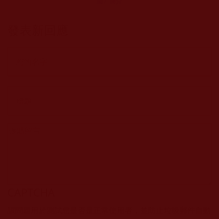
論》簡介
發表新回應
CAPTCHA
該問題用於測試您是否是正常使用者，並防止垃圾郵件自動