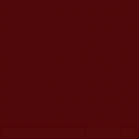
移至主內容
首頁
佛教文告通知 (370)
第三世多杰羌佛簡介與相關資訊 (423)
佛菩薩尊者高僧大德們 (421)
佛教各單位資訊與法會活動 (417)
佛教經藏法義論著 (776)
佛教法會聖蹟證量 (149)
佛教鑑師之道 (292)
佛教聞法點 (792)
佛教修行受用與知見 (3823)
菩提行德 (494)
理諦護法 (726)
文學藝術工巧 (691)
娑婆有溫情 (107)
科學眼 (110)
線上學院 (11)