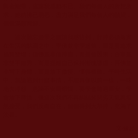
與金剛帶，這讓我感動不已。我們每個人的所想所
求，她彷彿已洞悉，盡力滿足我們每個人的願望，
個個滿願而歸。
這次難忘遊學之旅讓我感悟到，行持必須落實
在生活的點滴之中；學佛並非學迷信，而是要追求
福慧雙增；信佛並非信神靈，而是信因果；合掌並
非雙手做秀，而是提醒自己保持慚愧謙虛；拜佛並
非彎下身體，而是放下傲慢、懂得禮敬。平時生活
中，無論遇到什麼事情，不能再像以前一樣，一味
地去埋怨、急躁不安而煩惱，要學會隨遇而安，學
會放下釋懷，像這次我們不再糾結於惡劣天氣而坦
然接受，我們反而自在，個個得到大加持，充滿了
法喜。
文
/
緣起