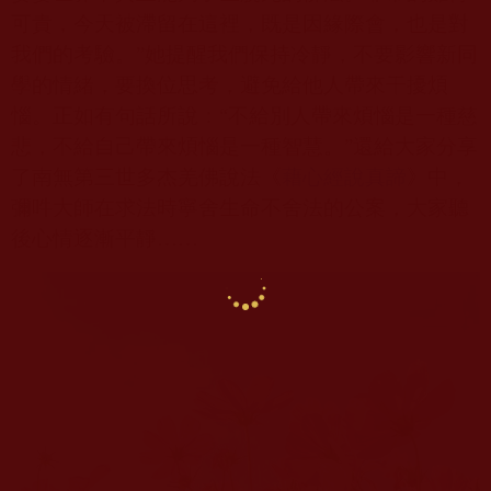
可貴，今天被滯留在這裡，既是因緣際會，也是對
我們的考驗。”她提醒我們保持冷靜，不要影響新同
學的情緒，要換位思考，避免給他人帶來干擾煩
惱。正如有句話所說：“不給別人帶來煩惱是一種慈
悲，不給自己帶來煩惱是一種智慧。”還給大家分享
了南無第三世多杰羌佛說法《
藉心經說真諦
》中，
彌吽大師在求法時寧舍生命不舍法的公案，大家聽
後心情逐漸平靜……