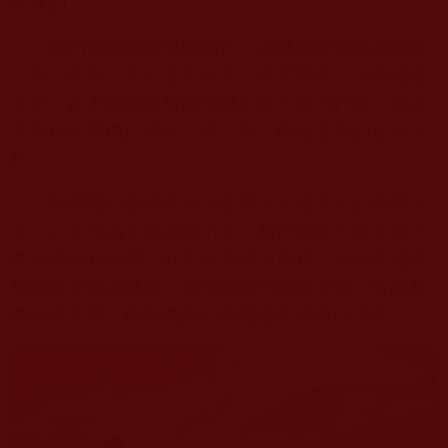
幸運的。
我們懷揣着喜悅與期待，在機場靜候起飛的那
一刻。然而，天公並不作美，烏雲密佈，大雨傾盆
而至，原本即將起飛的飛機不得不取消行程，被迫
又滑行回登機口等待。這一等，便是漫長的五個小
時。
我們擔心會錯過這次隆慧上大德主法的難得法
會，心中充滿了焦慮與不安，我們前後可是準備了
將近兩個月的啊，好不容易踏上旅程，卻突然遭遇
變故被滯留在機場。儘管師姐們盡力安慰，告訴我
們好事多磨，但我們內心的擔憂依然難以平復。