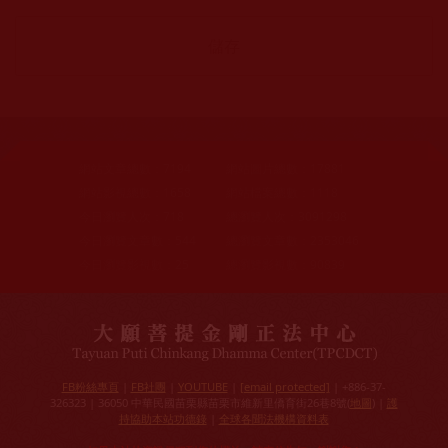
網站文章總數：
7194
網站圖片總數：
17881
網站影視總數：
1658
網站檔案總數：
1118
今日瀏覽人次：
718
總瀏覽人次：
3091298
今日瀏覽文章數：
544
總瀏覽文章數：
2353046
今日瀏覽影視數：
25
總瀏覽影視數：
90839
FB粉絲專頁
|
FB社團
|
YOUTUBE
|
[email protected]
| +886-37-
326323 | 36050 中華民國苗栗縣苗栗市維新里僑育街26巷8號(
地圖
) |
護
持協助本站功德錄
|
全球各聞法機構資料表