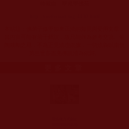
轉載自：華藏學佛苑
http://xuefoyuan.org/4430.html
本站註：佛弟子修學如來正法的知見與受用文章，
其內容可能有若干錯誤，故只能作為參考交流、薰
陶鼓勵之用，不為正見法理依據，一切法義以南無
第三世多杰羌佛說法為依歸。
更多文章
用這種方式制止
身體殘疾的老母