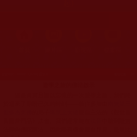
起)
首頁
圖片區
影視區
檔案區
發文時間：2024年11月27日 星期三
瀏覽次數：135
遊學之旅的佛法啟示
這是真實且難以忘懷的一次遊學之旅，我們終
於迎來了期盼已久的時刻——前往參加由
南無第三
世多杰羌佛
的弟子
隆慧上大德
親自主法的《觀世音
菩薩普門品》法會。我們經常能在
法音
中聽到隆慧
法師向佛陀請法，因此能有機會親自拜見，是無比