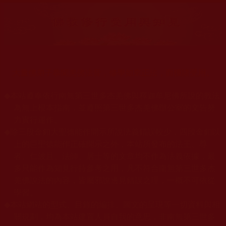
大量佛弟子恭聞羌佛法音，修學如來正法，而獲諸受用。
◆
本站遵奉依行南無第三世多杰羌佛與釋迦牟尼佛所說的教法
為無上根本指南，並遵照第三世多杰羌佛辦公室的文告努
力實行運作。
◆
除三段金釦大聖德能作開示所說法義錯誤較少，四段金釦以
上的巨聖德能作正確開示之外，本站所發布的法王、尊
者、仁波且、法師、居士等的文章均不作為法義依據，最
多只能作為知見行持參考之用，凡不符合南無第三世多杰
羌佛說法的內容，皆屬邪說邊見錯誤之理，一概不可依從
學習。
◆
本站網站的型式、目錄的編排、圖文的呈現等一切資料與相
關規劃，均為本站建置人員自我的意思，非南無第三世多