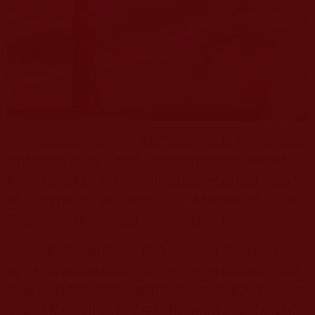
在焦急的等待中，我們終於再次啟程。心想我
們終於順利成行，然而，當我們抵達南京中轉站
時，已是傍晚，而到目的地的航班已起飛近三個小
時。我們無奈，要等待次日同一時間的航班，不得
不在異地中轉站中度過一個特別的夜晚。
這段時間的等待，成為了一次真實考驗。同行
的一位師姐開始焦慮不安。另一位師姐則耐心地安
撫她：“我們是學習南無第三世多杰羌佛的佛法，在
娑婆世界中真正能夠了生脫死的佛法。非常的難得