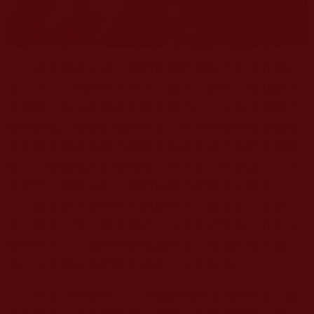
儘管旅途波折，我們卻因此擁有了不平凡的心
境。次日，我們依序加入了這次活動中。當我踏入
會場時，眼前的景象令我震撼不已。法臺上擺滿了
顏色鮮豔，擺盤莊嚴的供品，中央供奉的南無觀世
音菩薩聖像在粉紫色的蘭花和兩大束孔雀羽毛的映
襯下，顯得無比莊嚴殊勝。在大眾一同恭誦《六字
大明咒》的氣場中，我們自然而然地升起恭敬之
心，並深切感受到巨大的加持力。隨著第一通鼓，
第二通鼓，第三通鼓響起，法會正式開始，在主法
師的引領下，我們齊聲唱誦經文，場面莊重而震
撼。法會帶給我們的是感動、法喜充滿。
在聞法學習中，上大德給我們深刻的分享。她