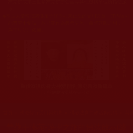
杰羌佛或第三世多杰羌佛辦公室等其他機構單位所指使派
令。
◆
本區大量轉載諸佛弟子修學如來正法的受用文章，其內容可
能有若干錯誤，故只能作為參考交流、薰陶鼓勵之用，不
為正見法理依據。
聖僧寂後肉身大神變 開創佛史圓寂新篇章
印證解脫法源就在羌佛處
您在這裡
首頁
»
佛教修行受用與知見
»
佛教法會共修活動心得
»
其
華藏學佛苑-遊學之旅的佛法啟示(緣