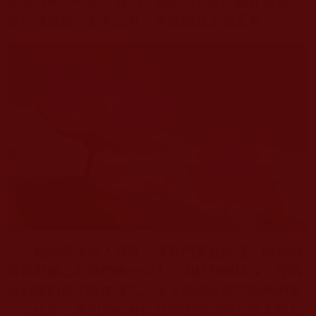
慈悲而耐心地教導我們：聞聽法音要理解其深意，
並付諸實踐。多聞法音，才能樹立正知正見。
她的教示耐人尋味，讓我們受益匪淺。她如同
母親般關心着我們每一個人。由於飛機延誤，有兩
位同學錯過了皈依儀式。上大德因此專門為他們舉
行了皈依，還加持給每位新同學難得的菩提金剛丸