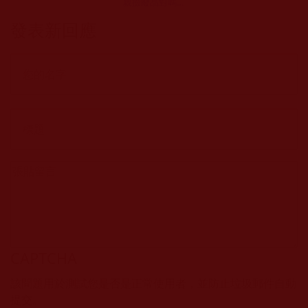
親撿廢品對嗎？
(心靜夢舒)
發表新回應
CAPTCHA
該問題用於測試您是否是正常使用者，並防止垃圾郵件自動
提交。