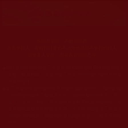
佛法在世間，不離世間覺。
身為修行人，有時行持還比不上外邊那些不修行的好人，
就連非人眾生，亦有良善慈悲之舉。
◆
本站遵奉依行南無第三世多杰羌佛與釋迦牟尼佛所說的教法
為無上根本指南，並遵照第三世多杰羌佛辦公室的文告努
力實行運作。
◆
除三段金釦大聖德能作開示所說法義錯誤較少，四段金釦以
上的巨聖德能作正確開示之外，本站所發布的法王、尊
者、仁波且、法師、居士等的文章均不作為法義依據，最
多只能作為知見行持參考之用，凡不符合南無第三世多杰
羌佛說法的內容，皆屬邪說邊見錯誤之理，一概不可依從
學習。