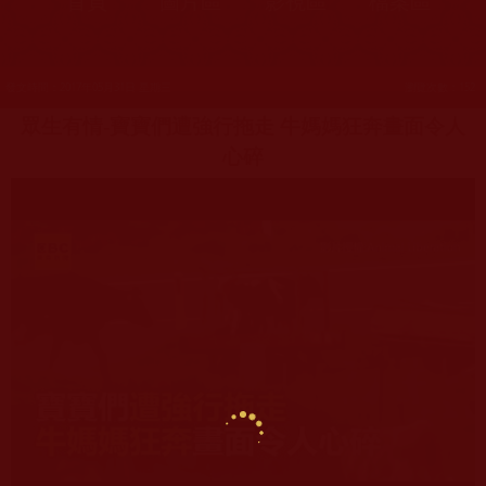
首頁
圖片區
影視區
檔案區
發文時間：2017年05月31日 星期三
瀏覽次數：152
眾生有情
-
寶寶們遭強行拖走 牛媽媽狂奔畫面令人
心碎