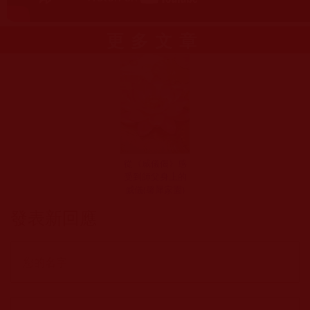
更多文章
從《威儀偈》感
受到師父身上的
威儀(馨犀家園)
發表新回應