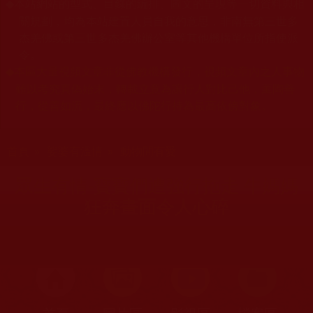
本站網站的型式、目錄的編排、圖文的呈現等一切資料與相
◆
關規劃，均為本站建置人員自我的意思，非南無第三世多
杰羌佛或第三世多杰羌佛辦公室等其他機構單位所指使派
令。
本區大量視頻文章非從佛教機構發行，視頻文章內之人事物
◆
難以考究真偽始末，轉載立意為讓行人對比己他，薰陶善
行，從善如流，最終應以佛陀行持為最高依傍對象。
您在這裡
首頁
»
娑婆有溫情
»
動物間有愛
眾生有情-寶寶們遭強行拖走 牛媽媽
狂奔畫面令人心碎