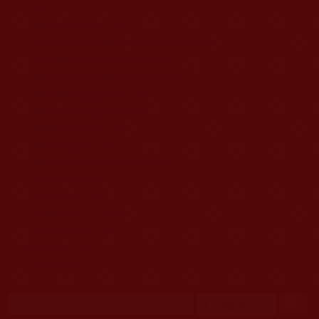
移至主內容
首頁
佛教文告通知 (370)
第三世多杰羌佛簡介與相關資訊 (423)
佛菩薩尊者高僧大德們 (421)
佛教各單位資訊與法會活動 (417)
佛教經藏法義論著 (776)
佛教法會聖蹟證量 (149)
佛教鑑師之道 (292)
佛教聞法點 (792)
佛教修行受用與知見 (3823)
菩提行德 (494)
理諦護法 (726)
文學藝術工巧 (691)
娑婆有溫情 (107)
科學眼 (110)
線上學院 (11)