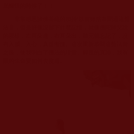
底醒悟的時候了！！
非常感恩諸佛菩薩的加持
!
以前雖然恭聞過這盤
法音，但是好像沒留下什麼記憶，就像佛陀師父說
的那樣，左耳朵進，右耳朵出，聽完就忘記了，沒
有入腦、入心，真是慚愧。這次重新恭聞這盤法音
之後，使我明白了佛法的珍貴、解脫的真諦，我有
限的生命要如何去度過。