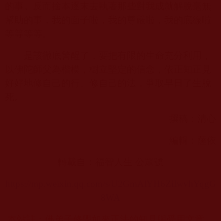
的事。反而捨本逐末去執著那些對我成就解脫毫無
幫助的事，我的面子啦，我的尊嚴啦，我的底線啦
等等等等。
是該徹底警醒了，要把有限的生命充分利用，
以佛陀師父為楷模，樹立堅定的信念，依正知正見
好好地修自己的行、修自己的法，爭取早日了生脫
死。
撰稿：清心
編輯：薩依
轉載自：福智人生 公眾號
https://mp.weixin.qq.com/s/U2GmAlYH6ZiIwvhYqgG
8WA
本站註：佛弟子修學如來正法的知見與受用文章，