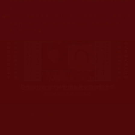
杰羌佛或第三世多杰羌佛辦公室等其他機構單位所指使派
令。
◆
本區大量轉載諸佛弟子修學如來正法的受用文章，其內容可
能有若干錯誤，故只能作為參考交流、薰陶鼓勵之用，不
為正見法理依據。
聖僧寂後肉身大神變 開創佛史圓寂新篇章
印證解脫法源就在羌佛處
您在這裡
首頁
»
佛教修行受用與知見
»
學佛聞法受用心得
»
知見心
您在這裡
首頁
»
佛教修行受用與知見
»
修行成長與正行發心
»
反觀