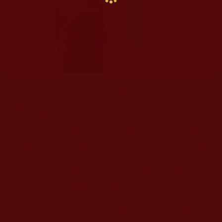
瑕滿人身難得，更難得聽聞到佛陀師父親說的
了生脫死的圓滿法義！世間萬法都是幻有不實的，
沒什麼好執著的，難道不是嗎？我最喜愛的人和
物，費勁努力得來一切，然後戰戰兢兢的小心呵
護，生怕失去，那種歡喜、擔憂、緊張的心情隨時
伴我左右。這份執著帶給我的是幸福嗎？是我心心
念念想要的幸福嗎？我真的得到了嗎？在我停止呼
吸的一刹那，它們還屬於我嗎？
所以要真正明確自己人生的目標——了生脫
死。在解脫的路上，不要東張西望，一會兒看看這