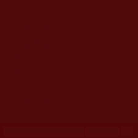
移至主內容
首頁
佛教文告通知 (370)
第三世多杰羌佛簡介與相關資訊 (423)
佛菩薩尊者高僧大德們 (421)
佛教各單位資訊與法會活動 (417)
佛教經藏法義論著 (776)
佛教法會聖蹟證量 (149)
佛教鑑師之道 (292)
佛教聞法點 (792)
佛教修行受用與知見 (3823)
菩提行德 (494)
理諦護法 (726)
文學藝術工巧 (691)
娑婆有溫情 (107)
科學眼 (110)
線上學院 (11)