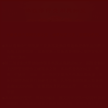
大量佛弟子恭聞羌佛法音，修學如來正法，而獲諸受用。
◆
本站遵奉依行南無第三世多杰羌佛與釋迦牟尼佛所說的教法
為無上根本指南，並遵照第三世多杰羌佛辦公室的文告努
力實行運作。
◆
除三段金釦大聖德能作開示所說法義錯誤較少，四段金釦以
上的巨聖德能作正確開示之外，本站所發布的法王、尊
者、仁波且、法師、居士等的文章均不作為法義依據，最
多只能作為知見行持參考之用，凡不符合南無第三世多杰
羌佛說法的內容，皆屬邪說邊見錯誤之理，一概不可依從
學習。
◆
本站網站的型式、目錄的編排、圖文的呈現等一切資料與相
關規劃，均為本站建置人員自我的意思，非南無第三世多