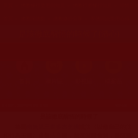
您在這裡
首頁
»
佛教修行受用與知見
»
佛教行者修行知見
»
珍惜正
您在這裡
首頁
»
佛教聞法點
»
佛教修行分享
»
學佛聞法受用心得
是該徹底醒悟的時候了(清心)
首頁
圖片區
影視區
檔案區
發文時間：2026年04月19日 星期日
瀏覽次數：114
是該徹底醒悟的時候了
恭聞
南無第三世多杰羌佛
說法《以修自己的法
和行為主體》這盤
法音
後，我深深體會到，是該徹