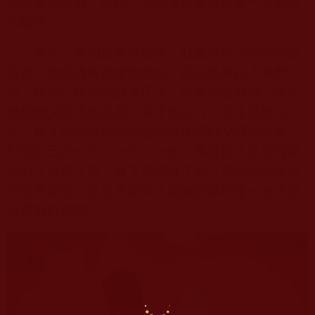
到相應的理解。所以，我們要倍加珍惜每一次聞法
的機會！
其次，要知道無常迅速，我還有多少時間可以
浪費，無常隨時都會斃我命，因為黃泉路上無老
少。既然已經學到如來正法，就要抓緊時間，按照
佛陀師父開示的法義，真正的
修行
，要生活佛法
化，腦子裡時時刻刻都要回憶佛陀師父講的法義，
對照自己的一言、一行、一念。審查自己是否有慈
悲心？忍辱了嗎？放下貪嗔癡了嗎？還在糾纏世俗
的恩恩怨怨、是是非非嗎？我做的事情是一步步接
近成就解脫嗎？