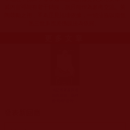
其內容可能有若干錯誤，故只能作為參考交流、薰
陶鼓勵之用，不為正見法理依據，一切法義以南無
第三世多杰羌佛說法為依歸。
更多文章
法記者著書揭達
賴真面目：偽神
祗“明相”後的“暗
面”
發表新回應