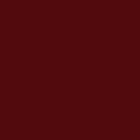
CAPTCHA
該問題用於測試您是否是正常使用者，並防止垃圾郵件自動
提交。