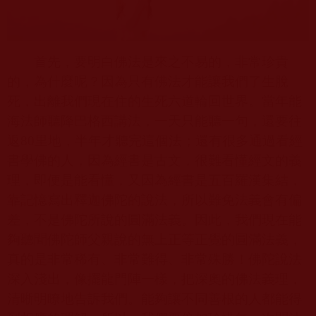
首先，要明白佛法是來之不易的，非常珍貴
的，為什麼呢？因為只有佛法才能讓我們了生脫
死，出離我們現在住的生死六道輪回世界。當年能
海法師聽降巴格西講法，一天只能聽一句，還要往
返
80
里地，半年才聽完這個法；還有很多通過看經
書學佛的人，因為經書是古文，很難看懂經文的義
理，即便是能看懂，又因為經書是五百羅漢集結，
靠記憶寫出釋迦佛陀的說法，所以難免法義會有偏
差，不是佛陀所說的圓滿法義。因此，我們現在能
夠聽聞佛陀師父親說的無上正等正覺的圓滿法義，
真的是非常稀有、非常難得、非常殊勝！佛陀說法
深入淺出，像擺龍門陣一樣，把深奧的佛法義理，
清晰明瞭地告訴我們。能夠讓不同善根的人都能得