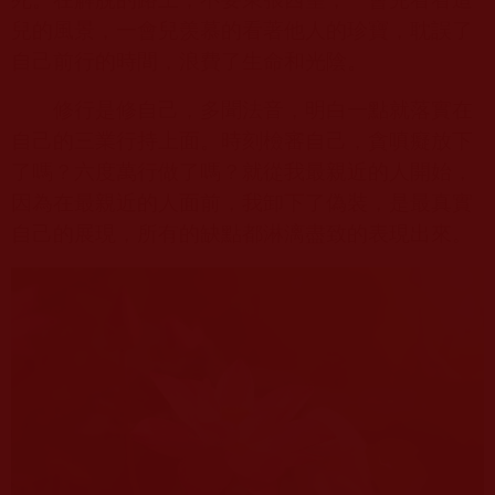
兒的風景，一會兒羡慕的看著他人的珍寶，耽誤了
自己前行的時間，浪費了生命和光陰。
修行是修自己，多聞法音，明白一點就落實在
自己的三業行持上面。時刻檢審自己，貪嗔癡放下
了嗎？六度萬行做了嗎？就從我最親近的人開始，
因為在最親近的人面前，我卸下了偽裝，是最真實
自己的展現，所有的缺點都淋漓盡致的表現出來。