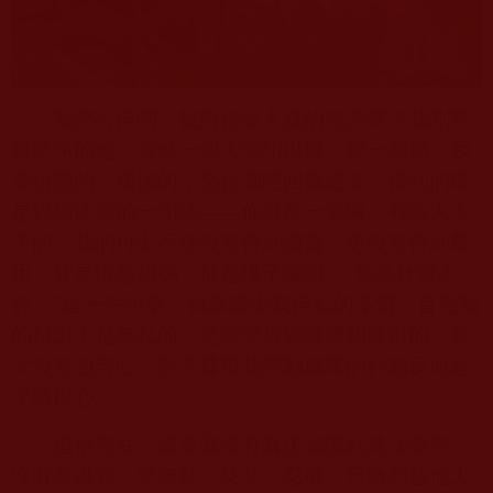
我捫心自問，我對待家人真的慈悲嗎？我剛剛
擦乾淨的地，突然一個大腳印出現，那一刹那，我
是憤怒的、煩惱的，怒目圓瞪回敬過去，得到的確
是輕描淡寫的一句話——你再擦一遍嘛，有啥大不
了的。我的付出不僅沒有得到讚賞，更沒有得到尊
重，於是憤怒加碼，扯起嗓子嚎叫：“你為什麼不
幹？”這一件小事，就暴露出我自私的本質，首先我
的付出不是無私的，是需要得到誇獎和尊重的，其
次沒有包容心，對不尊重我勞動成果的行為反而起
了嗔恨心。
追根究底，還是我沒有真正認識到萬法無常，
沒有意識到，要無私、慈悲、忍辱，只做利益他人