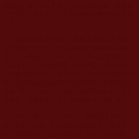
實話此刻我心裡還是擔心自己正來著例假，被雨水
浸透是不可避免的，會不會加重我濕寒體質的反應
呢？
應著淅淅瀝瀝的雨聲，看著車上的老老小小，
頓時讓我心潮湧動。“我能退縮嗎？我有理由退縮
嗎？”我一遍遍地問自己，這車上的每個同修都以一
心為他人的行為感動著我。學佛兩年，漸漸愈來愈
清醒地意識到自己身體不好也是往昔諸惡業累積所
致，我還能過度顧慮自己的身體錯失今日難得的因
緣嗎？唯有真誠懺悔諸惡業，發願利益他人，求菩
薩加持，讓我健康。這才是一個修行人該思考的。
來到黛螺頂山腳下的商店，我們三人全副武
裝，鞋套，護膝，手套包裏的嚴嚴實實，我看看
你，你看看我，已經準備妥當，相視一笑
:“
出發