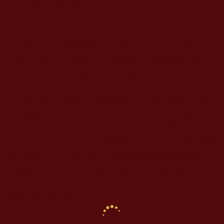
吧，別無選擇了嘛！”
高師姐打算領著我和小師兄從石階小路通往黛
螺頂腳下，沿著嘩嘩的河水尋找記憶中的小路，卻
只見小河流，不見路，對面偶有人搖搖晃晃淌過
來，但依然辨不清哪裡是路，哪裡是河。
這可如何是好？我們開始一心持念佛號，看看
能否柳暗花明。這時只聽高師姐說
:“
那兒有個穿紅
色袍裝的出家師，看起來要過河呢！我們跟著他走
一定是安全的。”心裡一陣竊喜。三人互相攙扶著通
過了這條小河，再一看，穿紅色袍裝的出家師並沒
有要過河的意思，
彷彿
就是專程指引我們渡河的意
思，在這個充滿神奇色彩的殊勝地永遠都能讓我們
感受到幸運的存在。
順利經過第一關考驗，終於來到赫赫有名的黛