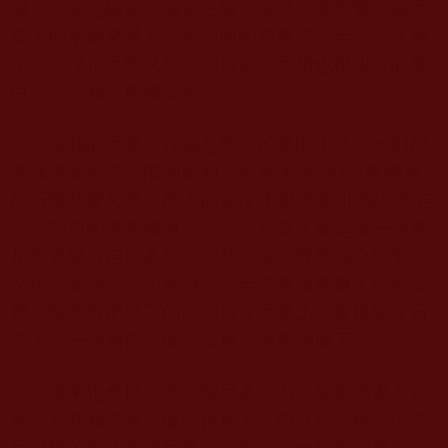
濕，欣喜地磕第二個第三個，這時，漸漸發現線手
套上的水越來越多，最裡面的塑膠袋完全不起作用
了。何況抬手間又倒流回袖筒，手指也很快浸的發
白，於是我乾脆摘掉手套。
當我的手掌放在滿是雨水的臺階上時，一刹那
間我感受到了石階的柔和。恍然大悟
:“
烈日灸烤過
的石階又硬又燙，雨水的淹沒才變得柔和”我想到自
己出門前的抱怨懊悔不已，想到眾生總是被一個表
相障蓋變得自以為是，啞然失笑。既然誠心朝聖，
又怕頭髮濕，又怕臉濕，完全沒有誠意嘛！想到這
裡，我不再把低下的額頭放在手掌上，直接磕在石
階上，一個兩個三個
...
這樣不停歇地磕下去。
說來也奇怪，不管我用多大力，絲毫感覺不到
疼，有時我是故意磕的很用力，但就是不疼，現在