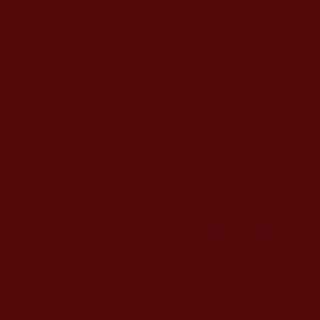
會得到身心的釋放，認知的改變，懂得世間的苦
因，自然而然的學會放下，學會在無我利他的過程
中收穫幸福快樂。你還會被表相所迷惑嗎？都說學
佛苦，學佛人的快樂只是你不懂，給自己一個認知
的機會也許你也會得到一份意想不到的殊勝因緣
呢！猶如我朝拜五台，看上去很苦很累，但其中的
法喜和受益，只有在朝拜過程才能悟出。難道不是
嗎？
文
/
妙文
轉載自：今日頭條 佛教新視野
https://www.toutiao.com/i6589985504760955395/
本站註：佛弟子修學如來正法的知見與受用文章，
其內容可能有若干錯誤，故只能作為參考交流、薰