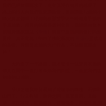
我們已經無懼雨水了，完全沉浸在朝拜的感覺了，
路上的行人向我們投來讚歎聲，更加讚歎
12
歲的小
師兄真是難得！仔細觀察那雙手比平時做過手膜的
手還細嫩。禮拜的熱量傳遞到全身，我頓悟南無本
初報身佛所說法《
學佛
》寶書中所強調的修行的重
要性，真正意義上明白了佛陀所說的
:
菩提心
是成道
的基礎。拜懺是改錯的先行行為，不知錯蔫能改
錯！
大約走了一半路程，我才發現一位穿青衣袍的
僧人在雨中一直打著傘給我們拍照，一直把我們送
到快到山頂時。
登頂之後我終於看到了黛螺頂的牌樓，石獅和
山門了。佇立觀望，俯仰之間，風景迥異。菩薩
頂、塔院諸寺，紅牆碧瓦，翹簷飛甍，輝煌壯麗
;
黛