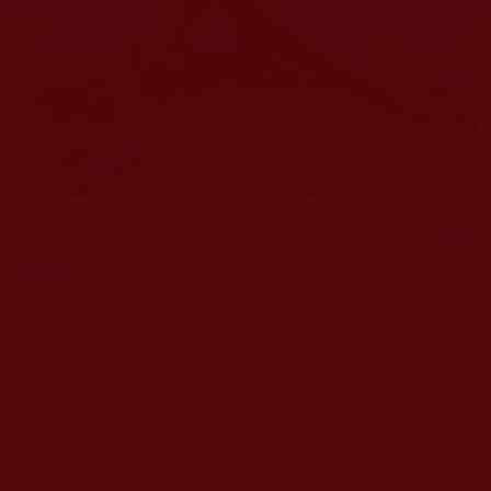
真心朝拜的力量真不可思議。記得看電影《
岡
仁波齊
》時，我就讚歎藏民逢水灘毫不猶豫地大禮
拜。今天我真正體會到這是怎樣的一種力量！從開
始的顧慮，心疼自己到最後居然欣賞起那一道道小
瀑布這本身就是一種心靈的洗滌。我享受著這雨水
的沖涮，故意把自己的手放在水多的地方，雨水順
著指縫流過，雨水的浸泡讓我的手感受冰火兩重
天，好舒服啊。遇到沒有臺階時我們就會大禮拜，
雖然全身除了前心後背哪都濕淋淋的了，但這時的