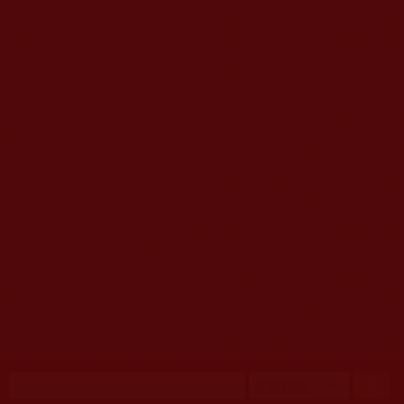
移至主內容
首頁
佛教文告通知 (370)
第三世多杰羌佛簡介與相關資訊 (423)
佛菩薩尊者高僧大德們 (421)
佛教各單位資訊與法會活動 (417)
佛教經藏法義論著 (776)
佛教法會聖蹟證量 (149)
佛教鑑師之道 (292)
佛教聞法點 (792)
佛教修行受用與知見 (3823)
菩提行德 (494)
理諦護法 (726)
文學藝術工巧 (691)
娑婆有溫情 (107)
科學眼 (110)
線上學院 (11)