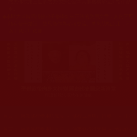
杰羌佛或第三世多杰羌佛辦公室等其他機構單位所指使派
令。
◆
本區大量轉載諸佛弟子修學如來正法的受用文章，其內容可
能有若干錯誤，故只能作為參考交流、薰陶鼓勵之用，不
為正見法理依據。
聖僧寂後肉身大神變 開創佛史圓寂新篇章
印證解脫法源就在羌佛處
您在這裡
首頁
»
佛教修行受用與知見
»
修行成長與正行發心
»
正行
您在這裡
首頁
»
佛教修行受用與知見
»
佛事修行得受用
»
懺罪修行