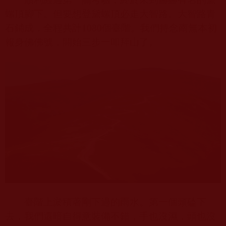
螺頂腳下。但要想登黛螺頂必走大智路。大智路青
石鋪成，全程共計
1080
個臺階。我們持念南無本初
報身佛佛號，開始三步一叩拜山了。
臺階上淤積著剛下過的雨水。第一個頭磕下
去，我們還暗自得意裝備不錯，手也沒濕，頭也沒