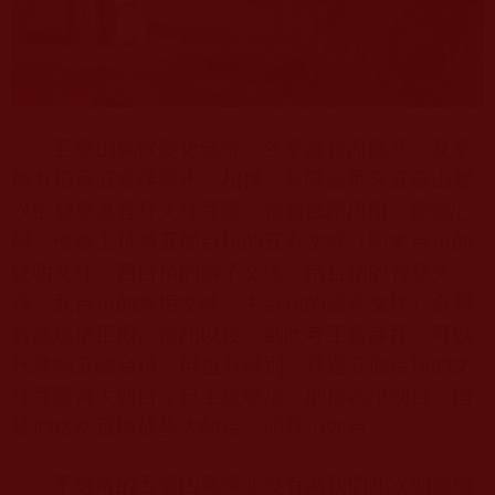
五臺山氣候變化無常，冬季漫長而嚴寒，夏季
偶有飛雪或常伴雨水。相傳，乾隆皇帝來五臺山屢
次欲登臺進香拜文殊菩薩，都被風雨所阻，難圓心
願，便命主持將五個台頂的五方文殊（即東台頂的
聰明文殊，西台頂的獅子文殊，南台頂的智慧文
殊，北台頂的無垢文殊，中台頂的孺童文殊）合塑
於黛螺頂正殿。從此以後，到此寺正殿參拜，可以
代替朝五個台頂，但也有區別：拜過五個台頂的文
殊菩薩為大朝台；只上黛螺頂，則稱為小朝台。信
徒們常常選擇徒步大朝台，叩拜小朝台。
不尋常的五臺山氣候並沒有為我們此次朝黛螺