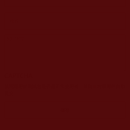
CAPTCHA
該問題用於測試您是否是正常使用者，並防止垃圾郵件自動
提交。