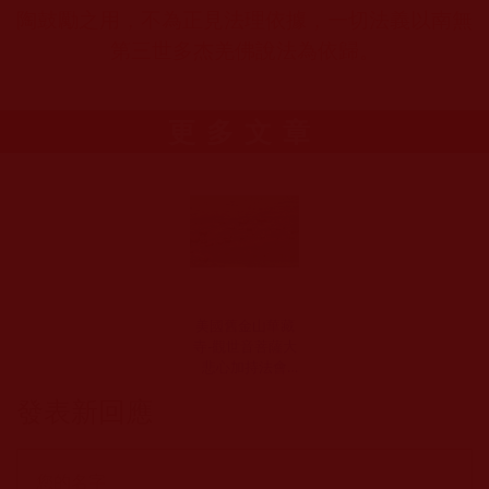
陶鼓勵之用，不為正見法理依據，一切法義以南無
第三世多杰羌佛說法為依歸。
更多文章
美國舊金山華藏
寺-觀世音菩薩大
悲心加持法會
——殊勝無比 現
發表新回應
場感應追記(二十
一)(才讓白珍)