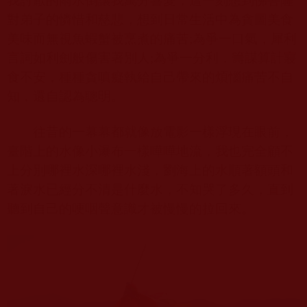
我討厭的雨水倒讓我萬分喜愛，這一刻想到佛菩薩
對弟子的憐惜和慈悲，想到日常生活中為貪圖美食
美味而無視魚蝦蟹被烹煮的痛苦
;
為爭一口氣，犀利
言詞如利劍般傷害著別人
;
為爭一分利，籌謀算計寢
食不安，種種貪嗔癡執給自己帶來的煩惱痛苦不自
知，還自認為聰明。
往昔的一幕幕都就像放電影一樣浮現在眼前，
臺階上的水像小瀑布一樣嘩嘩地流，我也完全顧不
上分別哪裡水深哪裡水淺，劉海上的水順著額頭和
著淚水已經分不清是什麼水，不知哭了多久，直到
聽到自己的哽咽聲意識才被慢慢的拉回來。