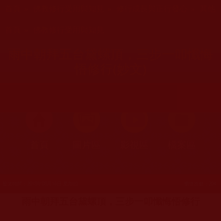
您在這裡
首頁
»
佛教修行受用與知見
»
修行成長與正行發心
»
其他
您在這裡
首頁
»
佛教修行受用與知見
雨中朝拜五台黛螺頂，三步一叩懺悔
悟修行(妙文)
首頁
圖片區
影視區
檔案區
發文時間：2018年08月16日 星期四
瀏覽次數：204
雨中朝拜五台黛螺頂，三步一叩懺悔悟修行