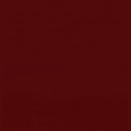
眾所周知，“中國佛教四大名山” 之一的五臺
山，是象徵智慧的文殊菩薩的道場。是世界各地遊
客的旅遊勝地，更是眾多
佛教
徒競相朝禮的殊勝
地。據說，若有眾生虔誠禮拜五臺山，文殊菩薩將
化身護其左右。當年虛雲老和尚從普陀山出發，三
步一拜朝拜五台路上險些喪命時，就受到文殊菩薩
化身乞丐的救助並護其上山。