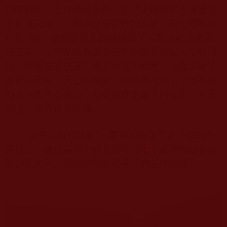
頂開特例。七月總是多雨，從早上睜眼就淅瀝瀝地
下個沒完沒了，根本沒有要停的意思。我心裡暗自
叫苦
:“
唉，做為五台人的媳婦活了這麼大都沒來過
個五臺山，不是因為自己身體原因就是愛人沒時間
陪，總算在皈依正法後才有這次機會，怎麼又碰了
這麼個天氣，天公不做美，難道要泡湯了？怪不得
有人說能來五臺山，起碼要修七輩子的福報，去五
臺山，會有很多障礙。”
“開弓沒有回頭箭”。董師姐帶著不足兩歲的小
孫孫，一個
12
歲的小師兄和年近七十的老師姐也毅
然決然加入。段師姐開車載著我們趕往黛螺頂。