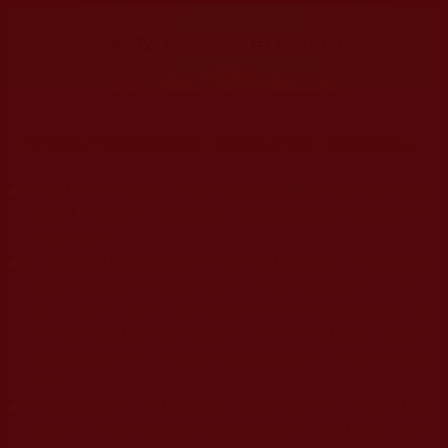
大量佛弟子恭聞羌佛法音，修學如來正法，而獲諸受用。
◆
本站遵奉依行南無第三世多杰羌佛與釋迦牟尼佛所說的教法
為無上根本指南，並遵照第三世多杰羌佛辦公室的文告努
力實行運作。
◆
除三段金釦大聖德能作開示所說法義錯誤較少，四段金釦以
上的巨聖德能作正確開示之外，本站所發布的法王、尊
者、仁波且、法師、居士等的文章均不作為法義依據，最
多只能作為知見行持參考之用，凡不符合南無第三世多杰
羌佛說法的內容，皆屬邪說邊見錯誤之理，一概不可依從
學習。
◆
本站網站的型式、目錄的編排、圖文的呈現等一切資料與相
關規劃，均為本站建置人員自我的意思，非南無第三世多