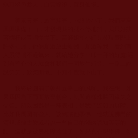
螺頂翠色參天，白雲繚繞，置身仙境。
美景賞完，殿宇拜完，雨終於小了，我們高高
興興準備下山，才發現我的腿不停地抖，我只好扶
著欄杆或青牆慢慢下。高師姐和小師兄發現臺階上
許多蚯蚓，他倆順道放生蚯蚓，順道等我。看到有
人累得喘不過氣來，就給她分享三叩一拜的好處
;
遇
到有善心的人就會和我們一同放生蚯蚓。一路上說
說笑笑，歡樂開懷。不知不覺就下山了。
我終於圓滿了朝拜五臺山的夙願。我在想，如
果我因為下雨而放棄朝台，就與這樣殊勝因緣失之
交臂。所以困難是一種表相，是我們達願的屏障。
比如我周圍有些人一談到讓他學佛，他就說佛門的
清規戒律太嚴或者說一些自己的淺略認知等等的
話，這就是被表相障蓋住了。如果真心想學佛，你