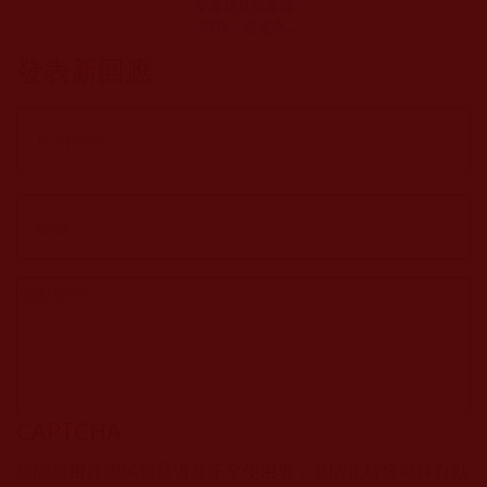
朵蓮花竟被嚴厲
呵斥，這是為
何？(上福地)
發表新回應
CAPTCHA
該問題用於測試您是否是正常使用者，並防止垃圾郵件自動