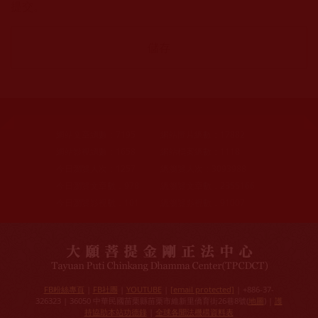
提交。
網站文章總數：
7195
網站圖片總數：
17882
網站影視總數：
1658
網站檔案總數：
1118
今日瀏覽人次：
1257
總瀏覽人次：
3093988
今日瀏覽文章數：
978
總瀏覽文章數：
2355166
今日瀏覽影視數：
101
總瀏覽影視數：
91007
FB粉絲專頁
|
FB社團
|
YOUTUBE
|
[email protected]
| +886-37-
326323 | 36050 中華民國苗栗縣苗栗市維新里僑育街26巷8號(
地圖
) |
護
持協助本站功德錄
|
全球各聞法機構資料表