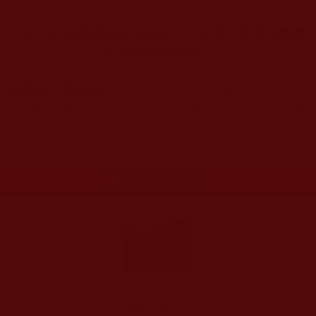
（以上對於韻調的介紹摘自：
H.H.
第三世多杰羌佛
文化藝術館網站）
轉載自：藝術寰宇
https://www.facebook.com/%E8%9
7%9D%E8%A1%93%E5%AF%B0%E5%AE%87-30
1641313371153/?fref=nf
更多文章
修行人只採了一