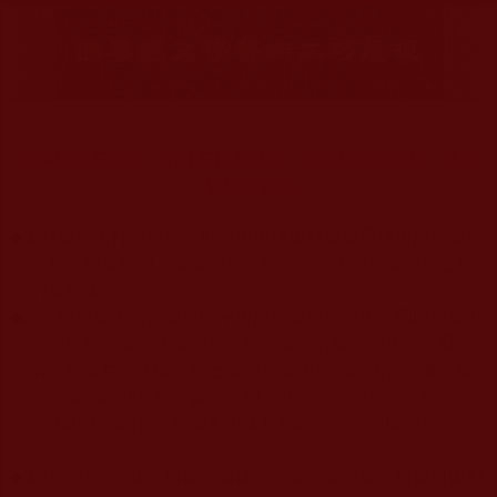
信手拈霧石中存，韻雕石柱應聲縮，凡夫巧匠無能複，藍台
巍巍佇娑婆。
◆
本站遵奉依行南無第三世多杰羌佛與釋迦牟尼佛所說的教法
為無上根本指南，並遵照第三世多杰羌佛辦公室的文告努
力實行運作。
◆
除三段金釦大聖德能作開示所說法義錯誤較少，四段金釦以
上的巨聖德能作正確開示之外，本站所發布的法王、尊
者、仁波且、法師、居士等的文章均不作為法義依據，最
多只能作為知見行持參考之用，凡不符合南無第三世多杰
羌佛說法的內容，皆屬邪說邊見錯誤之理，一概不可依從
學習。
◆
本站網站的型式、目錄的編排、圖文的呈現等一切資料與相