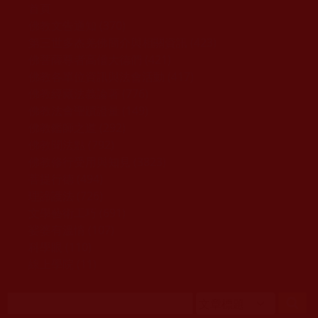
移至主內容
首頁
佛教文告通知 (370)
第三世多杰羌佛簡介與相關資訊 (423)
佛菩薩尊者高僧大德們 (421)
佛教各單位資訊與法會活動 (417)
佛教經藏法義論著 (776)
佛教法會聖蹟證量 (149)
佛教鑑師之道 (292)
佛教聞法點 (792)
佛教修行受用與知見 (3823)
菩提行德 (494)
理諦護法 (726)
文學藝術工巧 (691)
娑婆有溫情 (107)
科學眼 (110)
線上學院 (11)