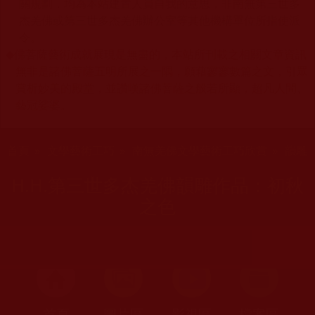
關規劃，均為本站建置人員自我的意思，非南無第三世多
杰羌佛或第三世多杰羌佛辦公室等其他機構單位所指使派
令。
◆
佛菩薩藝術成就展現是無盡的，本站所刊載之相關文章資訊
無非是諸佛菩薩五明所展之一隅，願藉寥寥數篇之文，引眾
賞析妙美的殿堂，並讚嘆諸佛菩薩之般若所顯，超凡人間、
藝冠娑婆。
您在這裡
首頁
»
文學藝術工巧
»
南無羌佛文學藝術工巧欣賞
»
韻雕
H.H.第三世多杰羌佛韻雕作品：初秋
之色
首頁
圖片區
影視區
檔案區