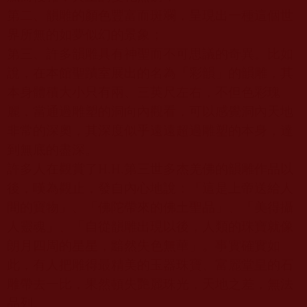
第二、韻雕的顏色豐富而斑斕，呈現出一種這個世
界所無的如夢似幻的景象；
第三、許多韻雕具有神聖而不可思議的奇異。比如
說，在本館聖蹟室展出的名為「彩韻」的韻雕，其
本身體積大小只有兩、三英尺左右，不但色彩瑰
麗，當通過雕塑的洞向內觀看，可以感覺洞內天地
非常的深奧，其深度似乎遠遠超過雕塑的本身，達
到無底的盡深。
許多人在觀賞了
H.H.
第三世多杰羌佛的韻雕作品以
後，嘆為觀止，發自內心地說：「這是上帝送給人
間的寶物」、「佛陀帶來的佛土聖品」、「美得攝
人靈魂」、「自從韻雕出現以後，人類的珠寶就像
朗月四周的星星，黯然失色無華」。事實確實如
此，有人把雕得最精美的玉器珠寶、富麗堂皇的石
雕帶去一比，果然頓失艷麗珠光，天地之差，無法
品列。