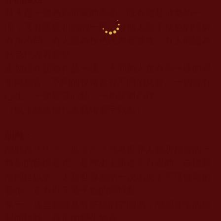
秋天是一個色彩斑斕的季節，既有蕭瑟滄桑的一
面，又有溫暖和煦的一面。每個人對于秋色的理解
有所不同，有人認為秋色代表著豐收，有人則認為
秋色代表著憂愁。
正如這件韻雕作品一樣，不同的人會有不一樣的視
角與感官，不同的視角會有不同的見解。一切皆有
心生，一切皆隨心動，一切皆附心往。
（以上描述僅代表藝術寰宇觀點）
韻雕：
韻雕是
H.H.
第三世多杰羌佛
為世界人類所創造的一
種新的藝術形式，是歷史上所從未有過的。自從韻
雕問世以來，人類世界就第一次出現了不可複製的
藝術。它有以下若干點的獨特點：
第一、這些韻雕具有多維的空間感，雕塑非常的細
膩而複雜，真正的變化無窮；