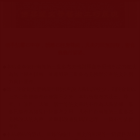
信手拈霧石中存，韻雕石柱應聲縮，凡夫巧匠無能複，藍台
巍巍佇娑婆。
◆
本站遵奉依行南無第三世多杰羌佛與釋迦牟尼佛所說的教法
為無上根本指南，並遵照第三世多杰羌佛辦公室的文告努
力實行運作。
◆
除三段金釦大聖德能作開示所說法義錯誤較少，四段金釦以
上的巨聖德能作正確開示之外，本站所發布的法王、尊
者、仁波且、法師、居士等的文章均不作為法義依據，最
多只能作為知見行持參考之用，凡不符合南無第三世多杰
羌佛說法的內容，皆屬邪說邊見錯誤之理，一概不可依從
學習。
◆
本站網站的型式、目錄的編排、圖文的呈現等一切資料與相