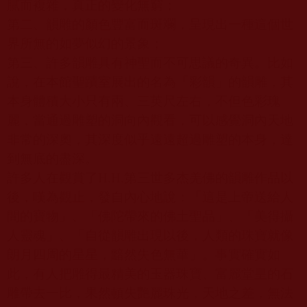
膩而複雜，真正的變化無窮；
第二、韻雕的顏色豐富而斑斕，呈現出一種這個世
界所無的如夢似幻的景象；
第三、許多韻雕具有神聖而不可思議的奇異。比如
說，在本館聖蹟室展出的名為「彩韻」的韻雕，其
本身體積大小只有兩、三英尺左右，不但色彩瑰
麗，當通過雕塑的洞向內觀看，可以感覺洞內天地
非常的深奧，其深度似乎遠遠超過雕塑的本身，達
到無底的盡深。
許多人在觀賞了
H.H.
第三世多杰羌佛的韻雕作品以
後，嘆為觀止，發自內心地說：「這是上帝送給人
間的寶物」、「佛陀帶來的佛土聖品」、「美得攝
人靈魂」、「自從韻雕出現以後，人類的珠寶就像
朗月四周的星星，黯然失色無華」。事實確實如
此，有人把雕得最精美的玉器珠寶、富麗堂皇的石
雕帶去一比，果然頓失艷麗珠光，天地之差，無法