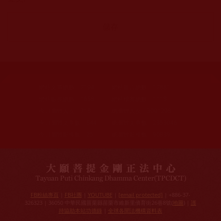
網站文章總數：
7194
網站圖片總數：
17881
網站影視總數：
1658
網站檔案總數：
1118
今日瀏覽人次：
718
總瀏覽人次：
3091298
今日瀏覽文章數：
544
總瀏覽文章數：
2353046
今日瀏覽影視數：
25
總瀏覽影視數：
90839
FB粉絲專頁
|
FB社團
|
YOUTUBE
|
[email protected]
| +886-37-
326323 | 36050 中華民國苗栗縣苗栗市維新里僑育街26巷8號(
地圖
) |
護
持協助本站功德錄
|
全球各聞法機構資料表