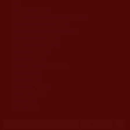
移至主內容
首頁
佛教文告通知 (370)
第三世多杰羌佛簡介與相關資訊 (423)
佛菩薩尊者高僧大德們 (421)
佛教各單位資訊與法會活動 (417)
佛教經藏法義論著 (776)
佛教法會聖蹟證量 (149)
佛教鑑師之道 (292)
佛教聞法點 (792)
佛教修行受用與知見 (3823)
菩提行德 (494)
理諦護法 (726)
文學藝術工巧 (691)
娑婆有溫情 (107)
科學眼 (110)
線上學院 (11)