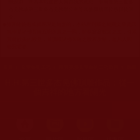
關規劃，均為本站建置人員自我的意思，非南無第三世多
杰羌佛或第三世多杰羌佛辦公室等其他機構單位所指使派
令。
◆
佛菩薩藝術成就展現是無盡的，本站所刊載之相關文章資訊
無非是諸佛菩薩五明所展之一隅，願藉寥寥數篇之文，引眾
賞析妙美的殿堂，並讚嘆諸佛菩薩之般若所顯，超凡人間、
藝冠娑婆。
您在這裡
首頁
»
文學藝術工巧
»
南無羌佛文學藝術工巧欣賞
»
韻雕
H.H.第三世多杰羌佛韻雕作品：從一
個吉祥的地方看陽光
首頁
圖片區
影視區
檔案區