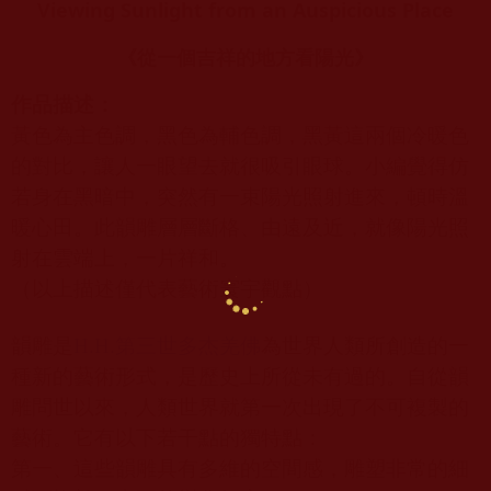
Viewing Sunlight from an Auspicious Place
《從一個吉祥的地方看陽光》
作品描述：
黃色為主色調，黑色為輔色調，黑黃這兩個冷暖色
的對比，讓人一眼望去就很吸引眼球。小編覺得仿
若身在黑暗中，突然有一束陽光照射進來，頓時溫
暖心田。此韻雕層層斷格、由遠及近，就像陽光照
射在雲端上，一片祥和。
（以上描述僅代表藝術寰宇觀點）
韻雕是
H.H.
第三世多杰羌佛
為世界人類所創造的一
種新的藝術形式，是歷史上所從未有過的。自從韻
雕問世以來，人類世界就第一次出現了不可複製的
藝術。它有以下若干點的獨特點：
第一、這些韻雕具有多維的空間感，雕塑非常的細