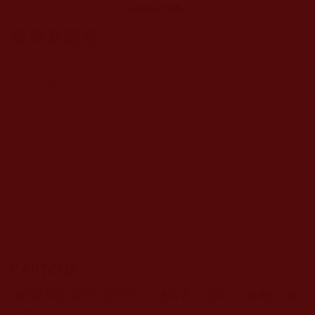
誤認為是信佛，
您怎麼看(一葉小
發表新回應
舟)
CAPTCHA
該問題用於測試您是否是正常使用者，並防止垃圾郵件自動
提交。