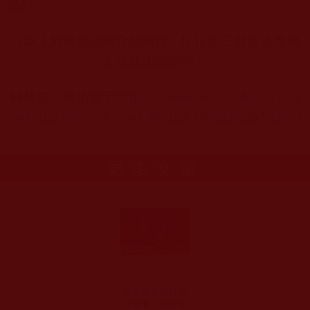
品列。
（以上對於韻調的介紹摘自：
H.H.
第三世多杰羌佛
文化藝術館網站）
https://www.facebook.com/Ge
轉載自：藝術寰宇
neArtCo.YSHY/?hc_ref=PAGES_TIMELINE&fref=nf
更多文章
這五種迷信行為
很常見，卻常被