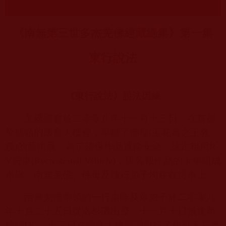
《南無第三世多杰羌佛經藏總集》第一集
東行說法
《東行說法》說法因緣
美國國會於二零零八年十一月十三日，在首都
華盛頓的國會大樓裡，舉辦了佛母
(
玉花壽之王教
授
)
的藝術展。為了確保作品運輸安全，決定租用
R
V
房車
(Recreational Vehicle)
，與裝載作品的卡車組成
車隊。南無羌佛、佛母及隨行弟子均住在房車上。
南無羌佛帶領的一行車隊及眾弟子於二零零八
年十月二十五日從洛杉磯出發，十一月十日抵達華
盛頓
DC
，十三日在國會大樓圓滿舉行了佛母玉花壽