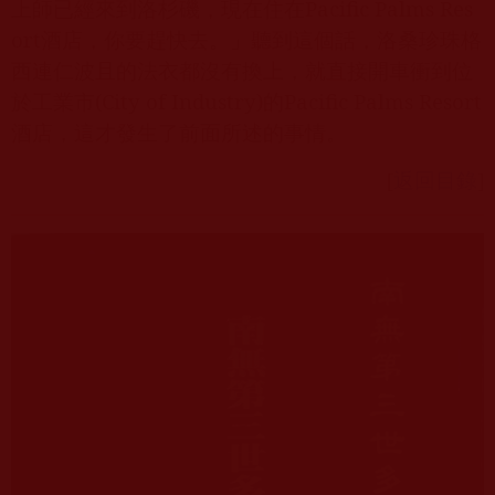
上師已經來到洛杉磯，現在住在
Pacific Palms Res
ort
酒店，你要趕快去。」聽到這個話，洛桑珍珠格
西連仁波且的法衣都沒有換上，就直接開車衝到位
於工業市
(City of Industry)
的
Pacific Palms Resort
酒店，這才發生了前面所述的事情。
[
返回目錄
]