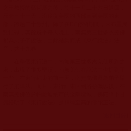
之王教授的藝術展之後，於十一月二十六日返回，
歷時三十三天，沿途從美國的西部直到美國的東
部，跨越二十餘州。除了在
DC
停留期間，因布置展
覽忙碌，其餘幾乎每天晚上，南無第三世多杰羌佛
都為弟子們說法，由此結集而成《東行說法》法
音，共十九卷。
在整個東行途中，南無第三世多杰羌佛所到之
處，出現了很多聖蹟，南無羌佛在說法中也提到了
一些，在東行結束的前一天，南無羌佛還為弟子舉
行了消障法。而且，東行結束回到洛杉磯以後，在
南無羌佛位於帕薩迪納市的金剛壇城，佛陀降下甘
露證明了《東行說法》是精純至高的佛陀正法。
[
返回目錄
]