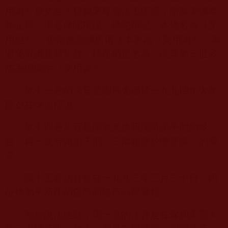
用論》原文是大日如來尊勝法王所講，南無羌佛早
年記錄。因是佛陀所說、佛陀所記，本應名為《受
用經》， 但南無羌佛所傳法本名為《受用論》，為
避免混淆並尊法故，標題仍定名為「南無第三世多
杰羌佛開示《受用論》」。
第十一卷的法音是南無羌佛於一九九四年大年
除夕在深圳所說。
第十四卷法音是南無羌佛藉測試弟子們的緣
起，再一次告誡弟子們「三業相應於佛菩薩」的重
要。
第十五卷法音是在一九九三年三月三十日，四
位佛弟子所作的自己的修行心得彙報。
至於說法地點，第一卷的法音是在深圳美景大