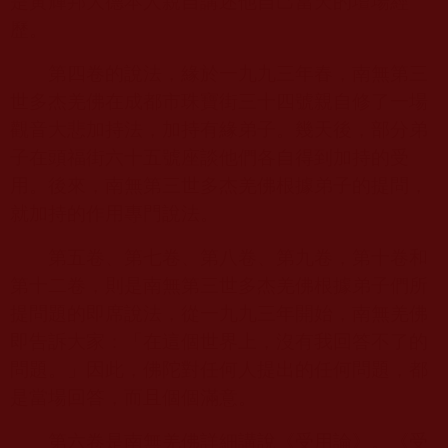
是黃輝邦大德本人親自講述他自己當天的壇場經
歷。
第四卷的說法，緣於一九九三年春，南無第三
世多杰羌佛在成都市珠寶街三十四號親自修了一場
觀音大悲加持法，加持有緣弟子。幾天後，部分弟
子在頭福街六十五號座談他們各自得到加持的受
用。後來，南無第三世多杰羌佛根據弟子的提問，
就加持的作用專門說法。
第五卷、第七卷、第八卷、第九卷，第十卷和
第十二卷，則是南無第三世多杰羌佛根據弟子們所
提問題的即席說法，從一九九三年開始，南無羌佛
即告訴大家：「在這個世界上，沒有我回答不了的
問題。」因此，佛陀對任何人提出的任何問題，都
是當場回答，而且個個滿意。
第六卷是南無羌佛詳細講說《受用論》。《受