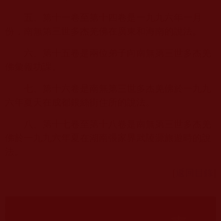
五、第十一卷至第十四卷是一九九六年一月
份，南無第三世多杰羌佛在廣東和海南的說法。
六、第十五卷是兩位弟子向南無第三世多杰羌
佛彙報功課。
七、第十六卷是南無第三世多杰羌佛於一九九
六年夏天在成都銀絲街住所的說法。
八、第十七卷至第十八卷是南無第三世多杰羌
佛於一九九六年夏在湖南張家界武陵源旅遊時的說
法。
[
返回目錄
]