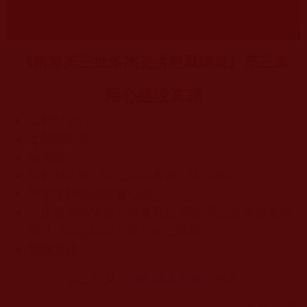
《南無第三世多杰羌佛經藏總集》第三集
藉心經說真諦
出版社前言
五聖德前序
編者註
普觀長老聽《藉心經說真諦》法音感言
果章法師感恩法寶公開
《正聲廣播電台》廣播節目-南無第三世多杰羌佛
說法《藉心經說真諦》線上恭聞
相關資訊
以上詳見​
《藉心經說真諦》簡介