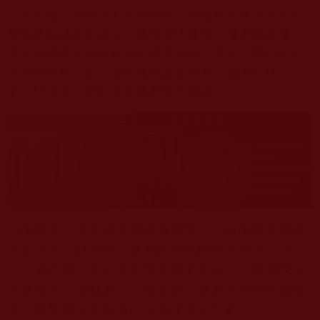
了最直接、最快速的進取方向。用最契合於當今眾生
根器的白話語言說法，使深者悟其深，淺者識其淺。
是所有佛教徒成就解脫的根本指南！而且，哪怕就是
其中的任何一集，如果我們認真學習，實際行持，只
要一門深入，絕對會把我們帶入解脫。
《南無第三世多杰羌佛經藏總集》，以南無羌佛的
法音文字記錄為主，並包括佛陀的所有經文、詩
詞、著作等。鑑於大家學習需要的迫切，而佛陀法
音數量大、篇幅多，《南無第三世多杰羌佛經藏總
出版至第十五集
集》將陸續分集出版
。
(已
)