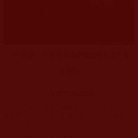
《南無第三世多杰羌佛經藏總集》第五集
台灣行
《台灣行》說法因緣
《台灣行》匯總了南無第三世多杰羌佛在一九
九五年至一九九六年之間說法的部分法音，全套共
十八卷，由以下幾個部分組成：
一、第一卷《無上殊勝法》。