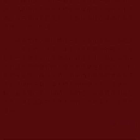
廈三十樓所說，第十一卷是在深圳的一個酒店所
說，第四卷法音中弟子們是在成都市頭福街六十五
號談各自得加持的受用，其餘則都是在成都市新華
西路《心經》壇場。
南無羌佛之所以將這一套法音定名為「基礎說
法」，即是告訴大眾，本套法音所闡述的義理，是
任何一個佛弟子在學佛修行的道路上，都必須明白
而付諸於實際修行的！南無羌佛通過直接說法、回
答弟子提問、修法加持、弟子們的親身體會報告等
諸多不同的方面，讓人們充分明瞭法義，透徹理
解，並具體行持。同時，我們也可以通過恭聞這些
法音，真正認識到南無羌佛的「至高偉大」是實至
名歸。
[
返回目錄
]