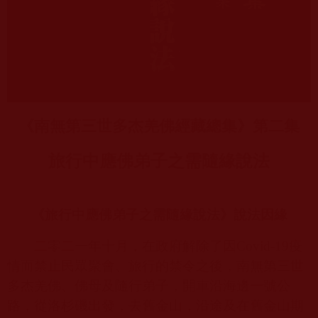
《南無第三世多杰羌佛經藏總集》第二集
旅行中應佛弟子之需隨緣說法
《旅行中應佛弟子之需隨緣說法》說法因緣
二零二一年十月，在政府解除了因
Covid-19
疫
情而禁止民眾聚會、旅行的禁令之後，南無第三世
多杰羌佛、佛母及隨行弟子，開車沿海邊一號公
路，從洛杉磯出發，去舊金山，沿途及在舊金山期