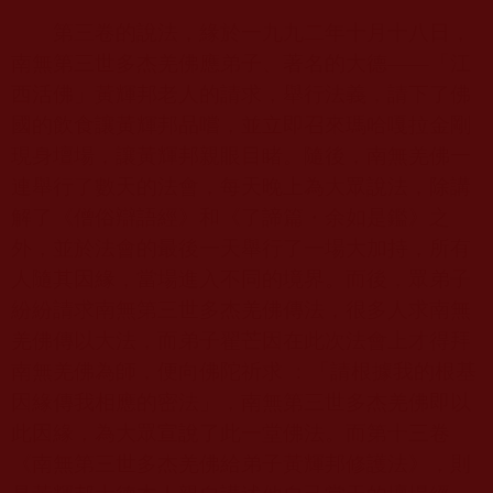
第三卷的說法，緣於一九九二年十月十八日，
南無第三世多杰羌佛應弟子、著名的大德——「江
西活佛」黃輝邦老人的請求，舉行法義，請下了佛
國的飲食讓黃輝邦品嚐，並立即召來瑪哈嘎拉金剛
現身壇場，讓黃輝邦親眼目睹。隨後，南無羌佛一
連舉行了數天的法會，每天晚上為大眾說法，除講
解了《僧俗辯語經》和《了諦篇・余如是鑑》之
外，並於法會的最後一天舉行了一場大加持，所有
人隨其因緣，當場進入不同的境界。而後，眾弟子
紛紛請求南無第三世多杰羌佛傳法，很多人求南無
羌佛傳以大法，而弟子翟芒因在此次法會上才得拜
南無羌佛為師，便向佛陀祈求 ：「請根據我的根基
因緣傳我相應的密法」，南無第三世多杰羌佛即以
此因緣，為大眾宣說了此一堂佛法。而第十三卷
《南無第三世多杰羌佛給弟子黃輝邦修護法》，則