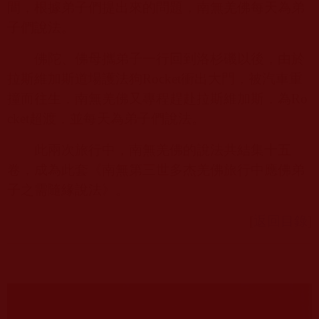
間，根據弟子們提出來的問題，南無羌佛每天為弟
子們說法。
佛陀、佛母攜弟子一行回到洛杉磯以後，由於
拉斯維加斯道場護法狗
Rocket
衝出大門，被汽車重
撞而往生，南無羌佛又專程趕赴拉斯維加斯，為
Ro
cket
超渡，並每天為弟子們說法。
此兩次旅行中，南無羌佛的說法共結集十五
卷，成為此套《南無第三世多杰羌佛旅行中應佛弟
子之需隨緣說法》。
[
返回目錄
]