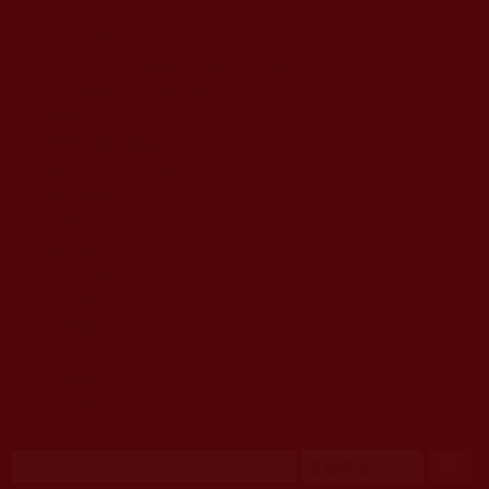
移至主內容
首頁
佛教文告通知 (370)
第三世多杰羌佛簡介與相關資訊 (423)
佛菩薩尊者高僧大德們 (421)
佛教各單位資訊與法會活動 (417)
佛教經藏法義論著 (776)
佛教法會聖蹟證量 (149)
佛教鑑師之道 (292)
佛教聞法點 (792)
佛教修行受用與知見 (3823)
菩提行德 (494)
理諦護法 (726)
文學藝術工巧 (691)
娑婆有溫情 (107)
科學眼 (110)
線上學院 (11)