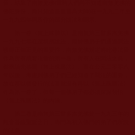
音，結集了南無羌佛
(
當時人們尚不知道南無羌佛的
佛陀身份，而只知道是義雲高大師
)
在一九九二年至
一九九四年間所作的部分說法和開示。
第一卷《無上殊勝法》是南無第三世多杰羌佛
一九九七年在深圳所說法，鑑於佛弟子們通過聞法
獲得正知正見的重要性，南無羌佛規定將此卷法音
作為所有成套法音的第一卷，所有人在聞法之前，
都應該先恭聞《無上殊勝法》。而在公元二零零八
年以後，考慮到佛弟子們已經知道了聞法的重要，
故在那以後發行的法音就沒有再以《無上殊勝法》
作為第一卷了，但每一個佛弟子都必須深深領悟
《無上殊勝法》的內涵。
第二卷是南無第三世多杰羌佛於一九九三年的
觀音菩薩聖誕之日，專門為初入佛門的弟子們所說
的法義。