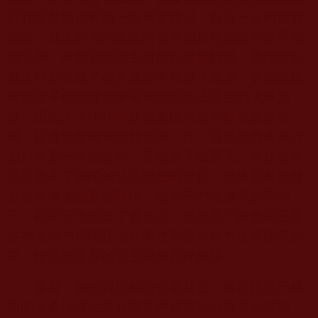
行程是整個法界的一次重要緣起，自這一次的旅程
開始，真正的佛陀正法將在美國和整個西方世界開
始弘傳，無數娑婆眾生將得以成就解脫，因此波旬
魔王特別派遣了很多魔頭率其魔子魔孫，妄圖以扼
殺佛弟子們的性命來破壞佛陀弘法渡生的大事因
緣，因此大大小小的妖魔鬼怪沿途不斷地製造事
端，侵擾襲擊破壞南無羌佛一行，這也導致本來計
劃只需要一天的旅程，竟然走了四五天。但妖魔畢
竟阻擋不了佛陀的弘法渡生的歷程，最終所有妖魔
都被南無羌佛逐個降伏，佛弟子們在佛陀的帶領
下，都平安地抵達了舊金山，也預示了南無第三世
多杰羌佛的佛陀正法終將在美國和西方世界開花結
果，給娑婆世界的眾生帶來吉祥解脫。
還有一個值得記載的公案就是，獲得拉然巴格
西的洛桑珍珠仁波且曾在西藏得到六百多個灌頂，