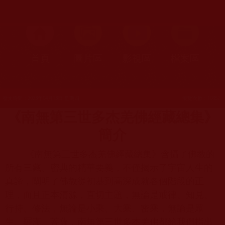
首頁
圖片區
影視區
檔案區
發文時間：2023年04月13日 星期四
瀏覽次數：10852
《南無第三世多杰羌佛經藏總集》
簡介
《南無第三世多杰羌佛經藏總集》含攝了佛教的
所有三藏、密典的精華要義，不僅揭示了宇宙人生的
真諦，闡明了佛教從初基到高深成就各個階段的正
理，而且正本清源，直切主題，無論是戒律、知見、
行持、修法，無論是小乘、大乘、密乘，無論是眾
生、羅漢、菩薩，南無第三世多杰羌佛都給我們指出