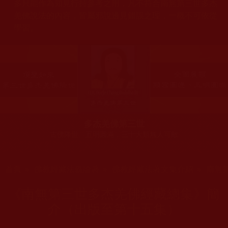
多只能作為知見行持參考之用，凡不符合南無第三世多杰
羌佛說法的內容，皆屬邪說邊見錯誤之理，一概不可依從
學習。
多杰羌佛第三世
古佛降世、五明圓滿，三十大類無人可敵
您在這裡
首頁
»
佛教經藏法義論著
»
佛教經藏法著文集介紹
»
南無
《南無第三世多杰羌佛經藏總集》簡
介（出版至第十五集）