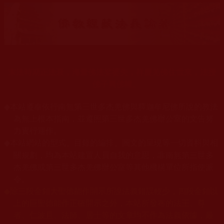
末法時期正法衰，海量佛法娑婆失，祥慶羌佛住世來，法授
佛子興佛幢。
◆
本站遵奉依行南無第三世多杰羌佛與釋迦牟尼佛所說的教法
為無上根本指南，並遵照第三世多杰羌佛辦公室的文告努
力實行運作。
本站網站的型式、目錄的編排、圖文的呈現等一切資料與相
◆
關規劃，均為本站建置人員自我的意思，非南無第三世多
杰羌佛或第三世多杰羌佛辦公室等其他機構單位所指使派
令。
◆
除三段金釦大聖德能作開示所說法義錯誤較少，四段金釦以
上的巨聖德能作正確開示之外，本站所發布的法王、尊
者、仁波且、法師、居士等的文章均不作為法義依據，最