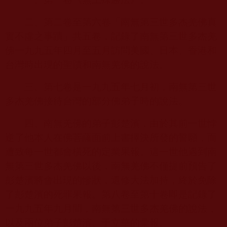
二、第二卷至第六卷「南無第三世多杰羌佛真
實不虛之事蹟」共五卷，記錄了南無第三世多杰羌
佛一九九五年四月至五月訪問美國、日本、香港和
台灣時出現的聖蹟和南無羌佛的說法。
三、第七卷是一九九五年七月初，南無第三世
多杰羌佛接待台灣的部分佛弟子時的說法。
四、南無羌佛的弟子彭楚濱，由於其前一世悖
逆了他本人在佛菩薩面前上書擇決所發的誓願，而
遭致每一世都會橫死的定業果報。這一世他遇到南
無第三世多杰羌佛以後，南無羌佛不僅提前預告了
彭楚濱將會出現的慘狀，還修大法加持，終於免除
了彭楚濱的死罪果報。第八卷至第十卷即是記錄了
一九九五年九月間，南無第三世多杰羌佛的說法，
以及兩位弟子彭楚濱、于立華的彙報。