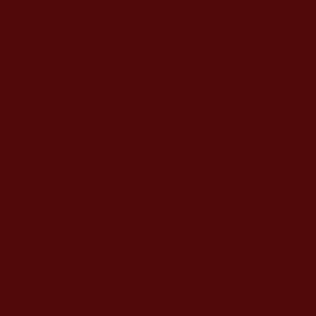
但是修法幾十年一直都沒有任何境界。一九九八年
他去成都拜南無羌佛為師，南無羌佛為他灌頂傳
法，他當場見到聖境，所以，他在成都接受採訪時
激動地說：「我學法六十年，不如跟大師【
編者註：
當時南無第三世多杰羌佛的佛陀身份尚未公開，人們只知道
】學一天。」回洛杉磯以後，他繼續修
是義雲高大師
持南無羌佛傳給他的佛法。一九九八年九月底，佛
陀來到洛杉磯的時候，只有幾個接機的弟子知道，
並沒有通知洛桑珍珠格西，但是當天他突然出現在
南無羌佛下榻的
Pacific Palms Resort
酒店，直接了
當地說：「我知道佛陀上師來了，就住在這裡，我
要見佛陀上師。」接待的師兄弟以為是哪一個師兄
走漏了消息，但是在沒有得到允許的情況下，當然
不讓他拜見。正在僵持不下的時候，南無羌佛出現
了，洛桑珍珠在頂禮南無羌佛的時候彙報說，他正
在佛堂做功課，突然護法告訴他：「你偉大的佛陀