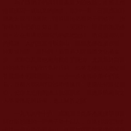
為了讓弟子們得到最多最大的收益，南無羌佛
沿襲佛陀一直以來的做法，每到一處，盡量擠出時
間為大眾演說佛法，隨時隨地教導弟子們修行，撫
育佛弟子們的正知正見。《美國行》即是南無羌佛
這一次在美國期間說法的匯總記錄。透過這些法音
的標題，人們也就可以看出，南無羌佛在洛杉磯、
拉斯維加斯、當時的「義雲高大師國際文化基金
會」總部以及其他地方都作了說法，尤其是針對當
時的佛弟子們的知見和行持，南無羌佛慈悲地從回
答最基本的問題開始，一步一步地引導弟子們成
長，鼓勵大眾不僅自己學佛修行，更要生發菩提悲
心，把偉大光明的佛法弘揚開來，讓更多的善良之
人學習佛陀的行舉，走上解脫之路。
一九九八年十月，南無第三世多杰羌佛帶領當
時在洛杉磯的一些弟子共十四人，自洛杉磯駕車走
海邊一號公路去舊金山。妖魔知道南無羌佛的這個