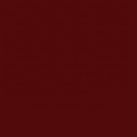
人，哪個活幾千？這個逞英雄，那個做好漢，看看
鬢毛白，年年容顏變，日月穿梭織，光陰如射箭，
不久病來侵，低頭暗嗟歎，自想年少時，不把修行
辦，得病想回頭，閻王無捨限，三寸氣斷了，那時
誰來辨？也不論是非，也不把家辦，也不爭人我，
也不做好漢，罵著也不言，問著如啞漢，打著也不
理，推著渾身轉，也不怕人笑，也不做臉面，兒女
啼啼哭，再也不得見，好個爭名利，須把荒郊伴。
我看世上人，都是空扯淡，勸君早回頭，單把修行
幹，做個大丈夫，一刀截兩斷，跳出紅火坑，做個
清涼漢，悟得長生理，日月為鄰伴。
轉載自：吉祥地樂土 公眾號
https://mp.weixin.qq.com/s/dWpZUQUMvELXykywC
YsecQ