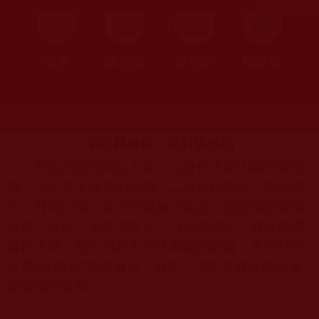
首頁
圖片區
影視區
檔案區
發文時間：2025年11月23日 星期日
瀏覽次數：1187
寒山與拾得二聖對談妙語
寒山與拾得兩位大師，是唐代天臺山國清寺隱
僧，
佛教
史上著名的詩僧。二人行跡怪誕，言語非
常，好吟詞偈，其中含攝佛法義理，流傳後世影響
深廣，蓋因二者並非常人，乃大聖應化。其住世因
緣已了時，藉台州刺史尋訪高賢的因緣，為住持豐
干禪師“饒舌”點破身份，原來二聖是文殊菩薩與普
賢菩薩的化身。