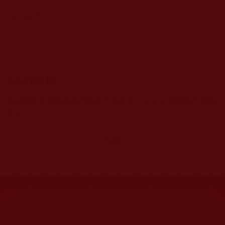
CAPTCHA
該問題用於測試您是否是正常使用者，並防止垃圾郵件自動
提交。
網站文章總數：
7194
網站圖片總數：
17881
網站影視總數：
1658
網站檔案總數：
1118