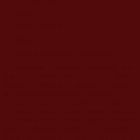
二、寒山云：
還有甚訣可以躲得？
拾得云：
我曾看過彌勒菩薩偈，你且聽我念偈曰：
老拙穿衲襖，淡飯腹中飽，補破好遮寒，萬事
隨緣了。有人罵老拙，老拙只說好；有人打老拙，
老拙自倒了；涕唾在面上，隨他自乾了，我也省力
氣，他也無煩惱，這樣波羅密，便是妙中寶。若知
這消息，何愁道不了。人弱心不弱，人貧道不貧，
一心要修行，常在道中辦，世人愛榮華，我卻不貪
戀，名利總成空，我心無足厭，堆金積如山，難買
無常限。子貢他能言，周公有神算，孔明大智謀，
樊噲救主難，韓信功勞大，臨死只一劍，古今多少