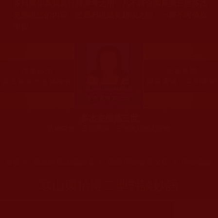
多只能作為知見行持參考之用，凡不符合南無第三世多杰
羌佛說法的內容，皆屬邪說邊見錯誤之理，一概不可依從
學習。
多杰羌佛第三世
古佛降世、五明圓滿，三十大類無人可敵
您在這裡
首頁
»
佛教經藏法義論著
»
佛教理諦論著文集
»
理諦義論
寒山與拾得二聖對談妙語