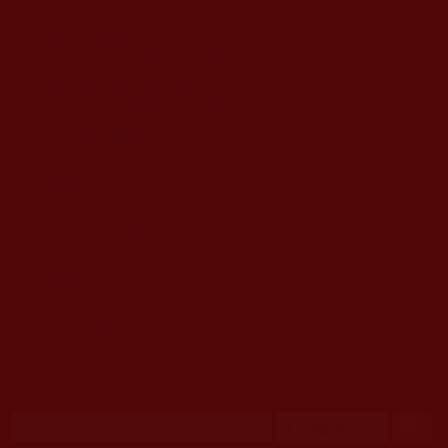
移至主內容
首頁
佛教文告通知 (370)
第三世多杰羌佛簡介與相關資訊 (423)
佛菩薩尊者高僧大德們 (421)
佛教各單位資訊與法會活動 (417)
佛教經藏法義論著 (776)
佛教法會聖蹟證量 (149)
佛教鑑師之道 (292)
佛教聞法點 (792)
佛教修行受用與知見 (3823)
菩提行德 (494)
理諦護法 (726)
文學藝術工巧 (691)
娑婆有溫情 (107)
科學眼 (110)
線上學院 (11)