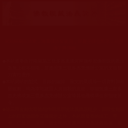
末法時期正法衰，海量佛法娑婆失，祥慶羌佛住世來，法授
佛子興佛幢。
◆
本站遵奉依行南無第三世多杰羌佛與釋迦牟尼佛所說的教法
為無上根本指南，並遵照第三世多杰羌佛辦公室的文告努
力實行運作。
本站網站的型式、目錄的編排、圖文的呈現等一切資料與相
◆
關規劃，均為本站建置人員自我的意思，非南無第三世多
杰羌佛或第三世多杰羌佛辦公室等其他機構單位所指使派
令。
◆
除三段金釦大聖德能作開示所說法義錯誤較少，四段金釦以
上的巨聖德能作正確開示之外，本站所發布的法王、尊
者、仁波且、法師、居士等的文章均不作為法義依據，最