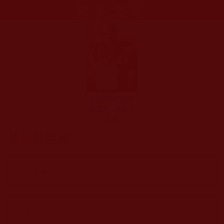
更多文章
班瑪洛珠仁波且
禮讚第三世多杰
羌佛
發表新回應