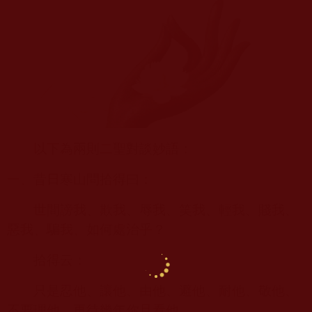
以下為兩則二聖對談妙語：
一、昔日寒山問拾得曰：
世間謗我、欺我、辱我、笑我、輕我、賤我、
惡我、騙我、如何處治乎？
拾得云：
只是忍他、讓他、由他、避他、耐他、敬他、
不要理他，再待幾年你且看他。