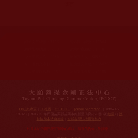
網站文章總數：
7196
網站圖片總數：
17884
網站影視總數：
1658
網站檔案總數：
1118
今日瀏覽人次：
1486
總瀏覽人次：
3098564
今日瀏覽文章數：
1142
總瀏覽文章數：
2358798
今日瀏覽影視數：
101
總瀏覽影視數：
91188
FB粉絲專頁
|
FB社團
|
YOUTUBE
|
[email protected]
| +886-37-
326323 | 36050 中華民國苗栗縣苗栗市維新里僑育街26巷8號(
地圖
) |
護
持協助本站功德錄
|
全球各聞法機構資料表
如果本站的資訊侵犯到您的權益，請來信告知，謝謝您！