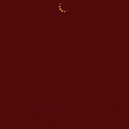
就結什麼果。因果業報，如影隨形，大至宇宙，小
至掉一根頭髮，無一不在因果之中，任何人都無法
擺脫因果定律。善有善報，惡有惡報，不是不報，
時候未到。要想趨吉避凶只有一條路就是廣做善
事，積累福德。
如果一個人真心懺悔自己的過錯，斷惡向善，廣種
福德善因，或靠利益他人的功德之力，或皈依佛
門，祈求佛菩薩加持，是可以實現因果轉換，趨吉
避凶的，但也同樣因果不昧。這就是為什麼我們
要“諸惡莫做，眾善奉行”的基本邏輯。
又或有人，如果能按照南無第三世多杰羌佛所說最
頂聖佛法《
極聖解脫大手印
》去學修行持，“
無論什
麼人都能由金剛薩埵代擔你一生所犯下的罪業，乃
至多生罪業皆由金剛薩埵承擔，讓你成為無罪之