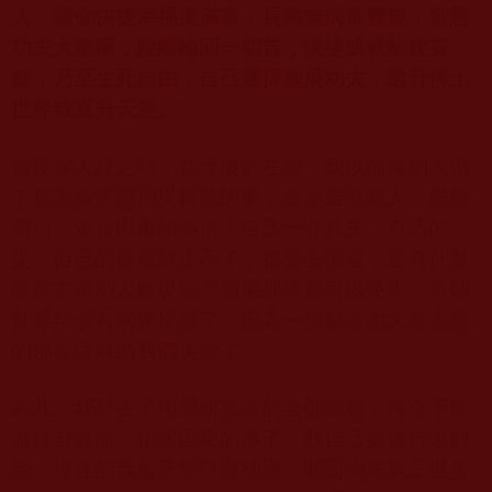
人，讓你快捷幸福美滿富，長壽無病常豐饒，智慧
功夫大飛躍，脫離輪回一切苦，快捷成就解脫有
餘，乃至生死自由，自己選擇施展功夫，選升佛土
世界或直升天堂。
”
當夜深人靜之時，我反復的在想，我以前幫別人做
了那麼多所謂消災解難的事，真是自欺欺人，愚癡
透頂，違背因果的事情！自己一介凡夫，自己的
災、自已的難都解決不了，都要去償還，還有什麼
能耐去幫別人解災呢？如果那樣都可以免災，這個
世界早沒有病痛災難了，因為一切都會由大慈大悲
的佛菩薩幫助我們免除了。
為此，我辭去了周易研究會的全部職務，再也不能
做打卦算命、錯謬因果的事了，我自己要修行求解
脫。現在的我每天堅持做功課、聞受南無第三世多