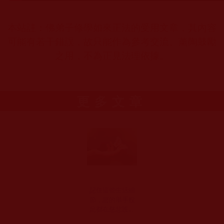
本站註：佛弟子修學如來正法的受用文章，其內容
可能有若干錯誤，故只能作為參考交流、薰陶鼓勵
之用，不為正見法理依據。
更多文章
記住這些生活細
節，您的舉手投
足都在慈悲護生
(慈鵬)