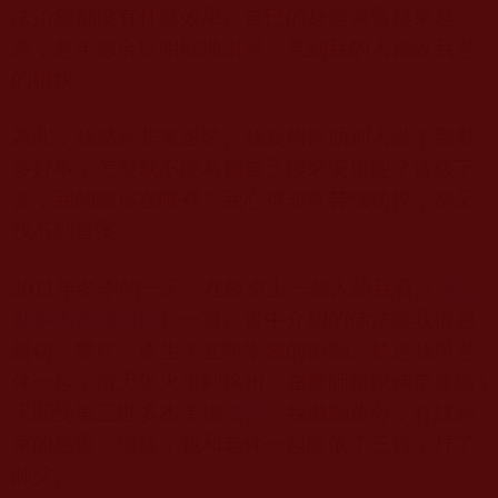
法治療都沒有什麼效果。自巳的身體素質越來越
差，老年綜合症明顯地出現，見到我的人都說我老
的很快。
為此，我感到非常迷茫。我義務幫助別人做了那麼
多好事，怎麼就不能為我自己換來安康呢？這樣下
去，我的歸宿在哪裡？我心裡非常苦惱彷徨，卻又
找不到答案。
2011
年冬季的一天，在飯桌上一個人給我看《
第三
世多杰羌佛簡介
》一書。書中介紹的佛法讓我倍感
親切、嚮往，產生了立即學習的衝動。於是我與老
伴一起，當天坐火車到徐州，在董師姐家佛堂連續
3
天聞受第三世多杰羌佛
法音
。我激動萬分，有找到
家的感覺。隨後，我和老伴一起皈依了三寶，拜了
師父。