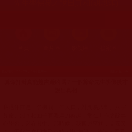
先生學佛後才說出真相(胡思鴻)
首頁
圖片區
影視區
檔案區
發文時間：2017年06月12日 星期一
瀏覽次數：266
算命打卦真能趨吉避凶嗎？一個算命先生學佛後才
說出真相
我退休前是一名機關工作人員，對周易八卦、八字
算命、測字相面等有濃厚的興趣，常在工作之餘專
心學習，迷在其中。那時候，我官運亨通，交際又
廣，因此常在朋友聚會時大顯“神通”，給這人看看