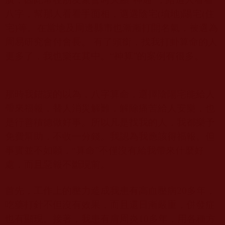
八字，幫那人看看手面相，選選陰宅
(
墳地
)
陽宅
(
住
宅
)
等。在當地及周邊縣市也漸漸打開名氣，被選為
周易研究會付會長。 有了頭銜，找我打卦算命的人
更多了，我也樂在其中。“神算”的案例有很多。
那時我錯誤的以為，八字算命，選擇陰陽宅能給人
帶來福報，替人消災解難，解除痛苦給人安樂，也
是行善積德做好事。所以凡是找我的人，我都樂予
免費幫助，不收一分錢。我認為我應該得福報。但
事實並不如願，“算命”不僅沒有給我帶來什麼好
處，而且惡報不斷現前。
首先，工作上的壓力造成我患有高血壓病
20
多年，
吃藥打針不但沒有效果，而且還日漸嚴重，併發症
也有顯現。接著，我患有肩周炎
10
多年，用各種方