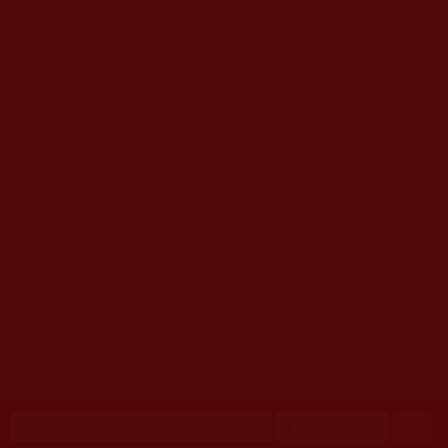
移至主內容
首頁
佛教文告通知 (370)
第三世多杰羌佛簡介與相關資訊 (423)
佛菩薩尊者高僧大德們 (421)
佛教各單位資訊與法會活動 (417)
佛教經藏法義論著 (776)
佛教法會聖蹟證量 (149)
佛教鑑師之道 (292)
佛教聞法點 (792)
佛教修行受用與知見 (3823)
菩提行德 (494)
理諦護法 (726)
文學藝術工巧 (691)
娑婆有溫情 (107)
科學眼 (110)
線上學院 (11)