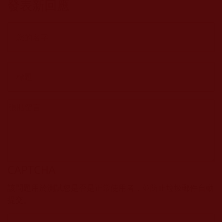
發表新回應
CAPTCHA
該問題用於測試您是否是正常使用者，並防止垃圾郵件自動
提交。