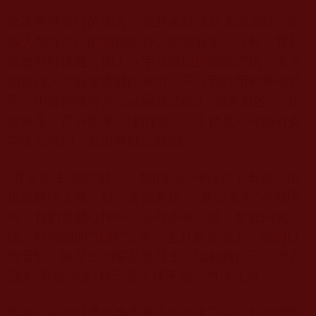
隨著學佛修行的深入，我越來越清楚地認識到，每
個人都有自己的因果軌跡。所謂算命、打卦，看相
就是卦師通過一個人八字所體現的福禍資訊，去感
知這個人可能會遭遇的事情，千方百計用種種畫符
咒、掛吉祥物等方法試圖讓這個人“趨吉避凶”。其
實這是不符合因果定律的做法，不僅是不可能有實
質性效果的，反而會耽誤我們。
“算命先生”說的好時，我們的心理得到了安慰，但
也會麻痹大意，好，會變為壞；“算命先生”說的壞
時，我們會憂心忡忡，心有掛礙，壞，會變的更
壞。而所謂的“化解”之術，也只是表面上一些的自
我安慰，該發生的還是要發生。猶如我自己，說為
別人“算命消災”自己卻久病不愈，無法化解。
因為，這個世界萬事萬物不離因果二字。種什麼因