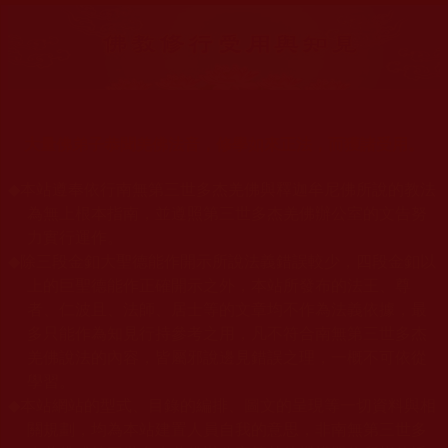
大量佛弟子恭聞羌佛法音，修學如來正法，而獲諸受用。
◆
本站遵奉依行南無第三世多杰羌佛與釋迦牟尼佛所說的教法
為無上根本指南，並遵照第三世多杰羌佛辦公室的文告努
力實行運作。
◆
除三段金釦大聖德能作開示所說法義錯誤較少，四段金釦以
上的巨聖德能作正確開示之外，本站所發布的法王、尊
者、仁波且、法師、居士等的文章均不作為法義依據，最
多只能作為知見行持參考之用，凡不符合南無第三世多杰
羌佛說法的內容，皆屬邪說邊見錯誤之理，一概不可依從
學習。
◆
本站網站的型式、目錄的編排、圖文的呈現等一切資料與相
關規劃，均為本站建置人員自我的意思，非南無第三世多