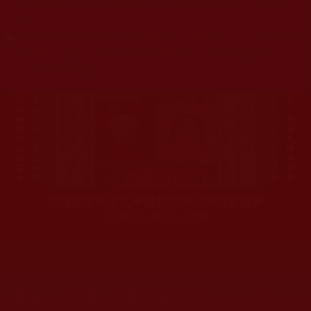
杰羌佛或第三世多杰羌佛辦公室等其他機構單位所指使派
令。
◆
本區大量轉載諸佛弟子修學如來正法的受用文章，其內容可
能有若干錯誤，故只能作為參考交流、薰陶鼓勵之用，不
為正見法理依據。
聖僧寂後肉身大神變 開創佛史圓寂新篇章
印證解脫法源就在羌佛處
您在這裡
首頁
»
佛教修行受用與知見
»
佛教行者修行知見
»
走出學
算命打卦真能趨吉避凶嗎？一個算命