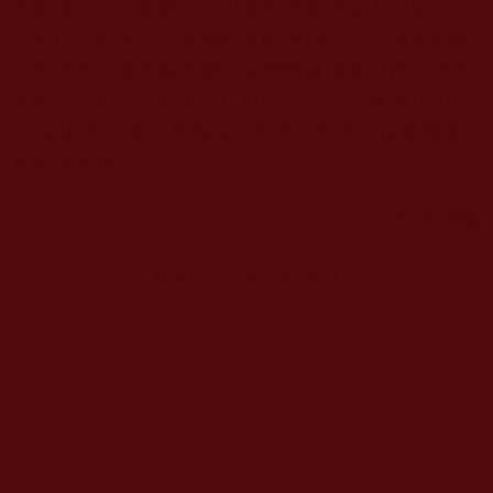
杰羌佛法音，並把法音中聽到的道理融入到生活中
去履行，還接引了好幾個人皈依佛門。生活過得愉
快而充實，最明顯的變化是身體健康狀況得到明顯
改善。血壓在不吃藥不打針的情況下，保持在
80
一
140
的正常範圍，其他疾病也不治而愈，自我感覺
越過越年輕了！
胡思鴻
/
梵醒
轉載自：
佛教
新視野
http://www.toutiao.com/i6429223608102420994/?tt_fr
om=weixin&utm_campaign=client_share&from=group
message&app=news_article&utm_source=weixin&iid=
10948841703&utm_medium=toutiao_android&wxsha
re_count=1