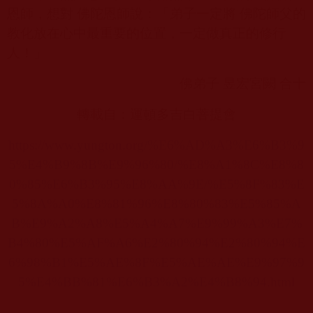
恩師，想對 佛陀恩師說：「弟子一定將 佛陀師父的
教化放在心中最重要的位置，一定做真正的修行
人！」
佛弟子 昱宏宮闕 合十
轉載自：運頓多吉白菩提會
https://www.yungton.org/%E6%AD%A3%E6%B3%9
5%E4%B9%8B%E9%96%80/%E8%A1%8C%E8%8
0%85%E6%B3%95%E8%AA%9E/%E5%8F%83%E
5%8A%A0%E8%81%96%E8%80%83%E5%85%A
B%E9%A2%A8%E5%A4%A7%E9%99%A3%E7%
B4%80%E5%AF%A6%E2%80%94%E2%80%94%E
6%98%B1%E5%AE%8F%E5%AE%AE%E9%97%9
5%E4%BB%81%E6%B3%A2%E4%B8%94.html