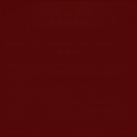
聖蹟唯表正法在，外道邪說不能沾，佛子依行羌佛法，勿認
虛幻圖形影。
◆
本站遵奉依行南無第三世多杰羌佛與釋迦牟尼佛所說的教法
為無上根本指南，並遵照第三世多杰羌佛辦公室的文告努
力實行運作
。
◆
除三段金釦大聖德能作開示所說法義錯誤較少，四段金釦以
上的巨聖德能作正確開示之外，本站所發布的法王、尊
者、仁波且、法師、居士等的文章均不作為法義依據，最
多只能作為知見行持參考之用，凡不符合南無第三世多杰
羌佛說法的內容，皆屬邪說邊見錯誤之理，一概不可依從
學習
。
本站網站的型式、目錄的編排、圖文的呈現等一切資料與相
◆