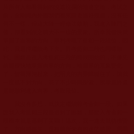
片所有人都看得到的沒遮沒攔的湖邊空地，考試之
前，金剛繩內外圈我們都來回走過好幾趟，沒有任
何不一樣，但這大陣一經修法啟動，我進入陣門之
後，卻看到跟之前大不一樣的景象。所幸我很快就
掌握了吉界的方向，順利考取了藍釦一段段位，因
此，我選擇繼續考下去。昇考藍釦二段也同樣順
利。困難是在入考藍釦三段的時候開始的，不像先
前能很快地掌握吉界的方向，輪迴界的景象變化
了，變得渾沌起來，把明亮的吉界障礙住了，讓我
一度抓不到方向，花了不少時間探索，所幸最終還
是能順利進入吉界，考取段位。
我沒有多想，就決定繼續報考金釦一段。如果
說我入考藍釦三段是遇到了困難，那麼入考金釦一
段根本就是遇到了災難！這次，我一進去就彷彿昏
了，方向感盡失，是種前所未有的迷茫感覺，周圍