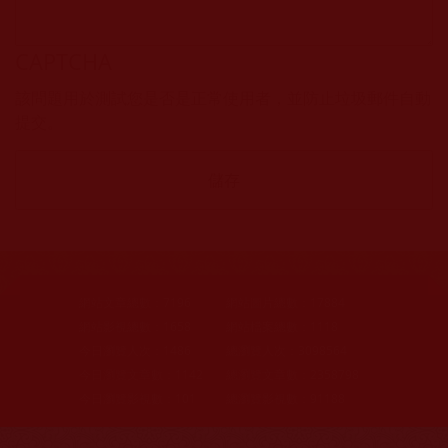
CAPTCHA
該問題用於測試您是否是正常使用者，並防止垃圾郵件自動
提交。
網站文章總數：
7196
網站圖片總數：
17884
網站影視總數：
1658
網站檔案總數：
1118
今日瀏覽人次：
1486
總瀏覽人次：
3098564
今日瀏覽文章數：
1142
總瀏覽文章數：
2358798
今日瀏覽影視數：
101
總瀏覽影視數：
91188