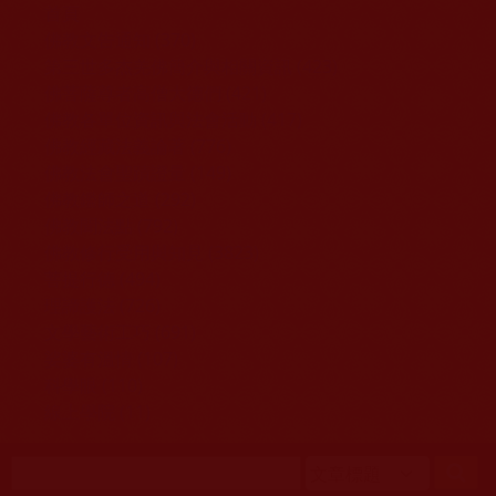
移至主內容
首頁
佛教文告通知 (370)
第三世多杰羌佛簡介與相關資訊 (423)
佛菩薩尊者高僧大德們 (421)
佛教各單位資訊與法會活動 (417)
佛教經藏法義論著 (776)
佛教法會聖蹟證量 (149)
佛教鑑師之道 (292)
佛教聞法點 (792)
佛教修行受用與知見 (3823)
菩提行德 (494)
理諦護法 (726)
文學藝術工巧 (691)
娑婆有溫情 (107)
科學眼 (110)
線上學院 (11)