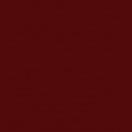
試了一次，但還是被彈回來。我心想：「我好不容
易才走到這一步，豈能這樣就放棄！」於是我站定
下來，用盡全身的力量，再次往吉界猛衝過去！但
這次我徹底見識到了輪迴八風陣的力量，我被捲進
一種巨大的力量，那力量大到令人恐懼，瞬間爆發
彈出，就那麼「轟」的一剎那，我就什麼都不知道
了……。
不知道過了多久，我睜開了眼睛，是主壇大聖
德旺扎上尊的加持救了我。在護衛師兄的攙扶之
下，我緩緩回到了考場，這時才從師兄姐的口中得
知，我被整個拋飛摔在地上，臉部抽蓄，慘狀驚
人。此時，我往師兄姐口中我被拋飛的位置一望，
山明水秀的聖天湖景觀依舊，一條旁人看起來可以
輕易跨過的金剛繩，但卻讓我瞬間人事不省！沒有
實際入考、沒有實際入陣的人，是絕對無法理解那