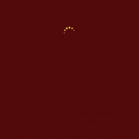
種方向盡失的感覺，以及面對八風陣巨大力量的那
種無力感。我除了讚嘆還是讚嘆，讚嘆佛法的真實
不虛啊！
我考到了藍三黑一段，事後有人問我：「參加
八風大陣的考試，考生一當走不進吉界，必然捲入
輪迴八風陣，無法逃脫，乃至倒地，你在入考之前
難道不會害怕嗎？」我告訴對方：「我不會害怕，
我因為相信如來正法所以不怕，我相信我如果被困
在輪迴界，主壇大聖德一定會救我出險的。」正因
為我相信，我才有機會親身見證佛法的真實不虛。
最後，藉此機會感恩 南無第三世多杰羌佛佛陀師父
為末法時期的娑婆世界帶來如來正法，感恩主壇大
聖德旺扎上尊救我回來，感謝救我的護衛師兄們，
我何其有幸能經歷真正佛法的洗禮啊！
弟子無限想念偉大的 南無第三世多杰羌佛佛陀