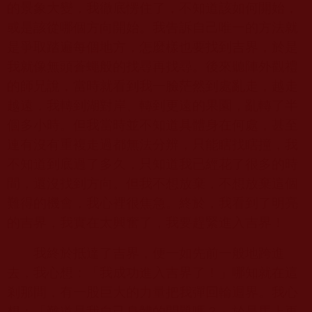
的景象大變，我徹底愣住了，不知道該如何開始，
或是該從哪個方向開始。我告訴自己唯一的方法就
是爭取踏遍每個地方，怎麼樣也要找到吉界，於是
我就像無頭蒼蠅般的找尋再找尋。後來聽陣外觀禮
的師兄說，當時就看到我一臉茫然到處亂走，越走
越遠，我轉到湖對岸、轉到更遠的果園，亂轉了半
個多小時。但我當時並不知道具體身在何處，甚至
連有沒有重複走過都無法分辨，只能瞎找瞎撞，我
不知道到底過了多久，只知道我已經花了很多的時
間，還沒找到方向。但我不想放棄，不想放棄這個
難得的機會，我心裡很焦急。終於，我看到了明亮
的吉界，我實在太興奮了，我要趕緊進入吉界！
我終於抵達了吉界，便一如先前一般地跨進
去，我心想：「我成功進入吉界了！」哪知就在這
剎那間，有一股巨大的力量把我彈回輪迴界。我心
想：「難道是我自己身體的問題嗎？」於是馬上再