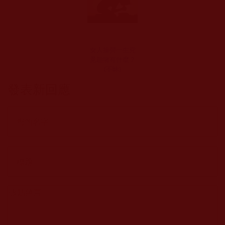
女人操勞一生究
竟能擁有什麼？
(不昧)
發表新回應