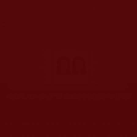
關規劃，均為本站建置人員自我的意思，非南無第三世多
杰羌佛或第三世多杰羌佛辦公室等其他機構單位所指使派
令。
◆
本站盡最大努力，避免所刊載文章落入“認不實虛幻圖形是
聖跡”，一旦發現本站文章有誤，敬請聯繫本站法務人員
[e
mail protected]
。
南無第三世多杰羌佛代眾生擔黑業與返老回春對比法相
您在這裡
首頁
»
佛教法會聖蹟證量
»
佛教聖密法會、擇決、灌頂、聖
您在這裡
首頁
»
佛教鑑師之道
»
佛教聖德考試與段位法裝
»
聖考紀