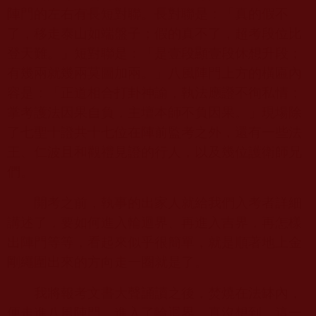
陣門的左右有長短對聯。長對聯是：「真的假不
了，移走泰山如端盤子；假的真不了，超考段位比
登天難。」短對聯是：「是壹段顯壹段休想升段；
有幾兩就幾兩莫圖加兩。」八風陣門上方的橫匾內
容是：「正道相合打卦神諭，執法應證不徇私情；
掌考護法因果自負，主壇本師不負因果。」現場除
了七聖十證共十七位在陣前監考之外，還有一些法
王、仁波且和觀禮見證的行人，以及幾位護衛師兄
們。
開考之前，執事的出家人就給我們入考者詳細
講述了，要如何進入輪迴界、再進入吉界，再怎樣
出陣門等等，看起來似乎很簡單，就是順著地上金
剛繩圍出來的方向走一圈就是了。
我將報考文書大聲誦讀之後，焚燒在法缽內，
便走進八風陣門，進入了輪迴界。真沒想到，這一