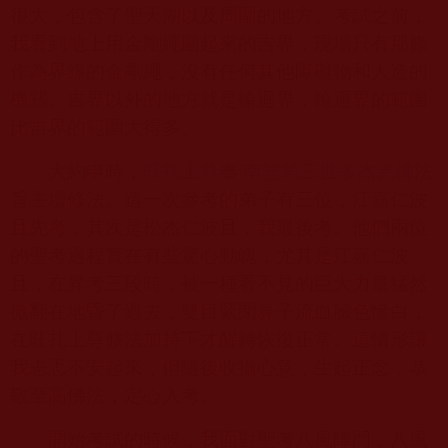
很大，包含了聖天湖以及周圍的地方。考試之前，
我看到地上用金剛繩圍起來的吉界，現場只有那條
作為界線的金剛繩，沒有任何其他障礙物和人造的
機關。吉界以外的地方就是輪迴界，輪迴界的範圍
比吉界的範圍大得多。
大約申時，
旺扎上尊
奉
南無第三世多杰羌佛
法
旨主壇修法。這一次參考的弟子有三位，江嘉仁波
且先考，其次是松杰仁波且，我最後考。他們兩位
的聖考過程實在有些驚心動魄，尤其是江嘉仁波
且，在昇考三段時，被一種看不見的巨大力量猛然
掀翻在地昏了過去，雙目緊閉鼻子流血臉色慘白，
在旺扎上尊修法加持下才醒轉恢復正常。這情形讓
我忐忑不安起來，但隨後收攝心意，生起正念，恭
敬至高佛法，定心入考。
開始考試的時候，我面對聖考八風陣門，八風