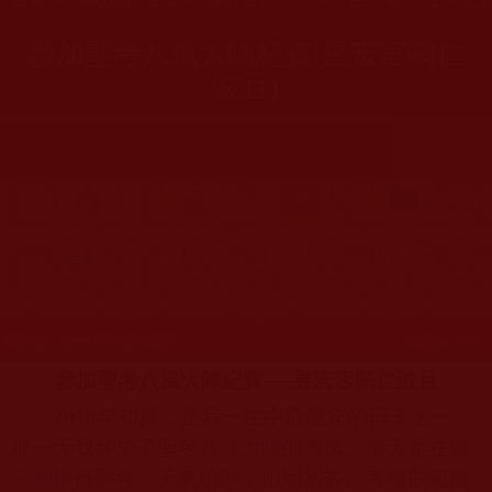
參加聖考八風大陣紀實(昱宏宮闕仁
波且)
首頁
圖片區
影視區
檔案區
發文時間：2024年12月21日 星期六
瀏覽次數：1434
參加聖考八風大陣紀實──昱宏宮闕仁波且
2016
年初夏，是我一生中最難忘的日子之一，
那一天我參加了聖考
八風大陣
的考試。當天是在
聖
天湖
舉行聖考，天氣晴朗，山明水秀。考場的範圍