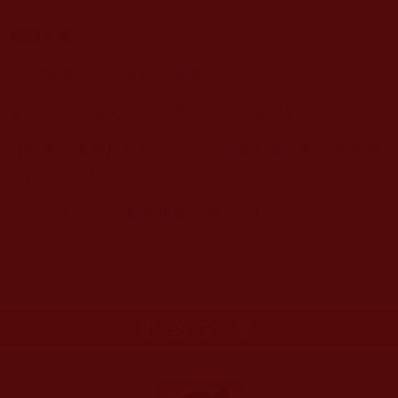
相關文章
「金剛陣」和「輪迴八風陣」
參加聖考八風大陣紀實(昱宏宮闕仁波且)
【聖考的事實】我參加輪迴八風陣大陣聖考的經過(桑
益西第八世松杰)
我經歷了輪迴八風陣(攘瓊諾桑卓嘎)
更多文章