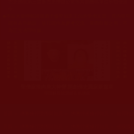
杰羌佛或第三世多杰羌佛辦公室等其他機構單位所指使派
令。
◆
本區大量轉載諸佛弟子修學如來正法的受用文章，其內容可
能有若干錯誤，故只能作為參考交流、薰陶鼓勵之用，不
為正見法理依據。
聖僧寂後肉身大神變 開創佛史圓寂新篇章
印證解脫法源就在羌佛處
您在這裡
首頁
»
佛教修行受用與知見
»
佛教行者修行知見
»
如何利
您在這裡
首頁
»
佛教修行受用與知見
»
佛教行者修行知見
»
戒殺護