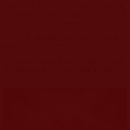
溝裡走，有多遠就走多遠吧，一路走好，千萬不要
讓抓蛇佬捉住你。”剛說完，蛇真的按他說的方向爬
走了。那裡，可以讓它自由生息。
第二天，幾個抓蛇人收到消息前往放生處找大
蟒蛇，找了大半天也沒找著。
父母和小弟的這次善舉實在令人讚歎，我由衷
地為他們感到高興，他們真的不殺生而行放生了。