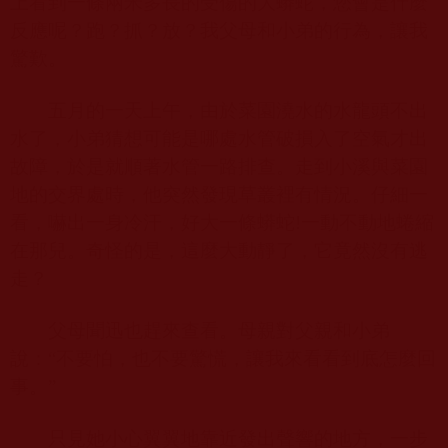
上看到一條兩米多長的受傷的大蟒蛇，您會是什麼
反應呢？跑？抓？放？我父母和小弟的行為，讓我
驚歎。
五月的一天上午，由於菜園澆水的水龍頭不出
水了，小弟猜想可能是哪處水管破損入了空氣才出
故障，於是就順著水管一路排查。走到小溪與菜園
地的交界處時，他突然發現草叢裡有情況。仔細一
看，嚇出一身冷汗，好大一條蟒蛇
!
一動不動地蜷縮
在那兒。奇怪的是，這麼大動靜了，它竟然沒有逃
走？
父母聞迅也趕來查看。母親對父親和小弟
說：“不要怕，也不要驚慌，讓我來看看到底怎麼回
事。”
只見她小心翼翼地靠近發出聲響的地方，一步