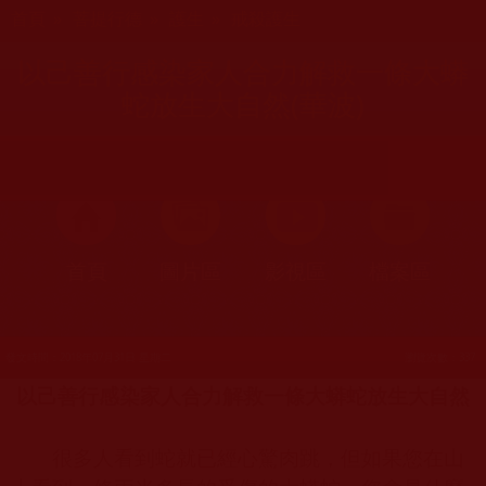
您在這裡
首頁
»
菩提行德
»
護生
»
戒殺護生
以己善行感染家人合力解救一條大蟒
蛇放生大自然(華波)
首頁
圖片區
影視區
檔案區
發文時間：2018年07月31日 星期二
瀏覽次數：337
以己善行感染家人合力解救一條大蟒蛇放生大自然
很多人看到蛇就已經心驚肉跳，但如果您在山