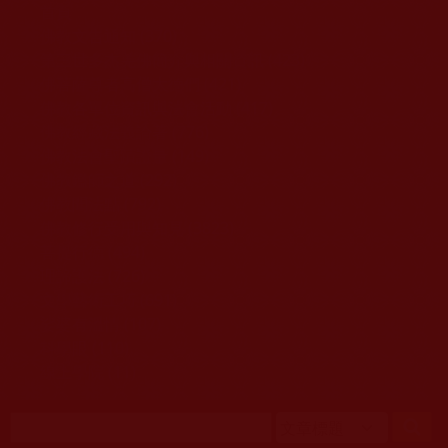
移至主內容
首頁
佛教文告通知 (370)
第三世多杰羌佛簡介與相關資訊 (423)
佛菩薩尊者高僧大德們 (421)
佛教各單位資訊與法會活動 (417)
佛教經藏法義論著 (776)
佛教法會聖蹟證量 (149)
佛教鑑師之道 (292)
佛教聞法點 (792)
佛教修行受用與知見 (3823)
菩提行德 (494)
理諦護法 (726)
文學藝術工巧 (691)
娑婆有溫情 (107)
科學眼 (110)
線上學院 (11)