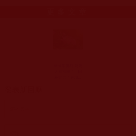
更多文章
華藏學佛苑-媽媽
太有福報了，因
為她去了更加幸
福的地方(菩提籽)
發表新回應