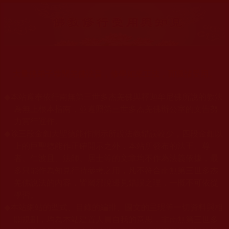
大量佛弟子恭聞羌佛法音，修學如來正法，而獲諸受用。
◆
本站遵奉依行南無第三世多杰羌佛與釋迦牟尼佛所說的教法
為無上根本指南，並遵照第三世多杰羌佛辦公室的文告努
力實行運作。
◆
除三段金釦大聖德能作開示所說法義錯誤較少，四段金釦以
上的巨聖德能作正確開示之外，本站所發布的法王、尊
者、仁波且、法師、居士等的文章均不作為法義依據，最
多只能作為知見行持參考之用，凡不符合南無第三世多杰
羌佛說法的內容，皆屬邪說邊見錯誤之理，一概不可依從
學習。
◆
本站網站的型式、目錄的編排、圖文的呈現等一切資料與相
關規劃，均為本站建置人員自我的意思，非南無第三世多