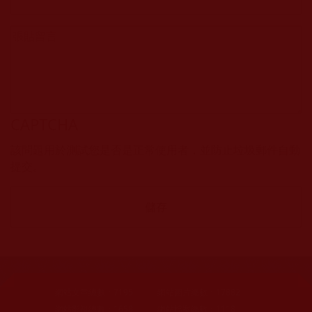
CAPTCHA
該問題用於測試您是否是正常使用者，並防止垃圾郵件自動
提交。
網站文章總數：
7195
網站圖片總數：
17882
網站影視總數：
1658
網站檔案總數：
1118