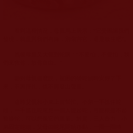
看到這種情況，母親馬上表示：“它受困讓我們
發現，就是與我們有緣，別傷害它，還是放生吧”。
然後母親又大聲對蛇講：“不要怕，不要怕，我
們來救你，放你自由。”
聽到母親這麼說，被困的蟒蛇頓時安靜了下
來，不再掙扎，也不再發出聲音。
這時父親和小弟上前幫忙。小弟一手抓住蛇
頭，一手抓住蛇尾想一個人提起蛇，可壓根提不起
整條蛇，可以想像它的重量。於是，三人合力，小
弟固定蛇頭，父母由蛇尾開始移動，一圈一圈轉