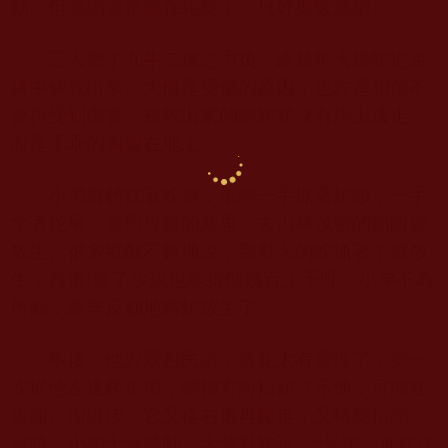
動。但漁網還是纏在蛇身上，只好剪破漁網。
三人費了九牛二虎之力後，終於把大蟒蛇從束
縛中解救出來。大概是受傷的原因，也許是相信不
會再受到傷害，被救出來的蟒蛇並沒有馬上逃走，
而是乖乖的匍匐在地上……
小弟肩膀扛著蛇身，依然一手抓著蛇頭，一手
拿著蛇尾，遵照母親的意思，去山林茂密的崩崗處
放生。很多鄉鄰不解地說，那麼大的蛇抓著了還放
生，真傻
!
賣了少說也能得個幾百上千呀。小弟不為
所動，義無反顧地將蛇放生了。
事後，他對眾村民講，這蛇太有靈性了，第一
次從他左邊爬走後，調轉方向抬頭注示他，可能在
道謝。謝過後，它又從右邊再爬走，又轉身抬頭。
當時，小弟十分感動，大聲對蛇說：“兄弟，你往深