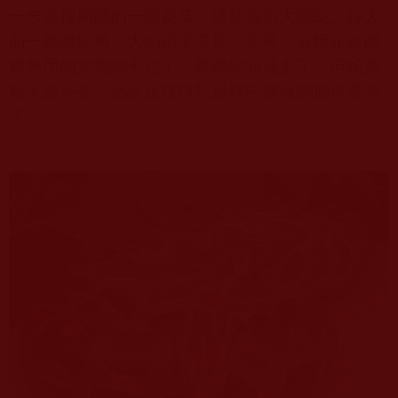
一步拔掉周圍的一些長草，終於看到大蟒蛇。好大
的一條蟒蛇啊，大約兩米多長。原來，這蟒蛇被圍
籬笆用的大漁網卡住了。雖然蛇頭過去了，但蛇身
粗大過不去，估計是在掙扎過程中被漁網捆得更緊
了。