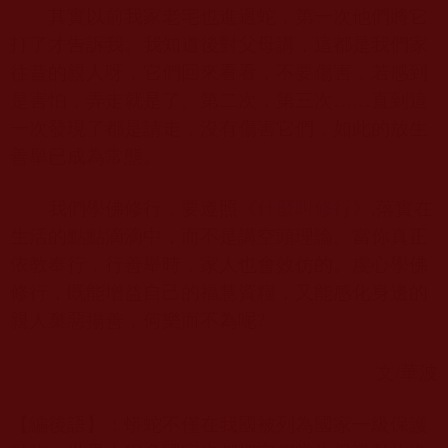
其實以前我家老宅也進過蛇，第一次他們將它
打了才告訴我。我知道後對父母講，這都是我們家
往昔的親人呀，它們回來看看，不要傷害，若感到
是害怕，弄走就是了。第二次，第三次……直到這
一次發現了都是請走，沒有傷害它們，如此的放生
善舉已成為常態。
我們學佛修行，要遵照《
什麼叫修行
》
,
落實在
生活的點點滴滴中，而不是講空頭理論。當你真正
依教奉行，行善舉時，家人也會效仿的。虔心學佛
修行，既能增益自己的福慧資糧，又能感化身邊的
親人棄惡揚善，何樂而不為呢
?
文
/
華波
【編後語】：蟒蛇不僅在我國被列為國家一級保護