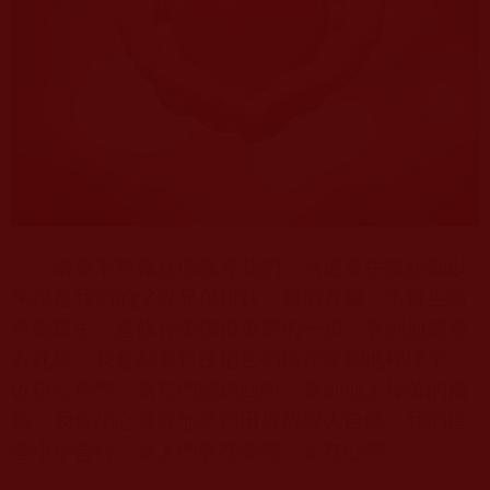
南無本初報身佛教導我們，六道眾生無始劫以
來都是我們的父母兄弟姐妹，親情眷屬。不殺生而
慈愛眾生，是修行學佛很重要的一步。看到池塘裡
有死魚，我會劃著竹筏把它們撿起拿到地裡埋了，
以自己所學，為它們誦經回向。看到地上掉落的飛
蛾，我會小心翼翼地拿到田裡放歸大自然。我的這
些小小善行，家人們看在眼裡，記在心裡。