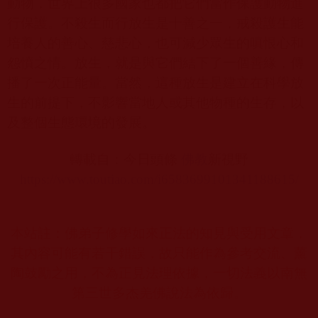
動物，世界上很多國家也都把它們當作保護動物進
行保護。不殺生而行放生是十善之一，戒殺護生能
培養人的善心、慈悲心，也可減少眾生的嗔恨心和
怨憤之情。放生，就是與它們結下了一個善緣，傳
播了一次正能量。當然，這種放生是建立在科學放
生的前提下，不影響當地人或其他物種的生存，以
及整個生態環境的發展。
轉載自：今日頭條
佛教
新視野
https://www.toutiao.com/i6583699101341188615/
本站註：佛弟子修學如來正法的知見與受用文章，
其內容可能有若干錯誤，故只能作為參考交流、薰
陶鼓勵之用，不為正見法理依據，一切法義以南無
第三世多杰羌佛說法為依歸。