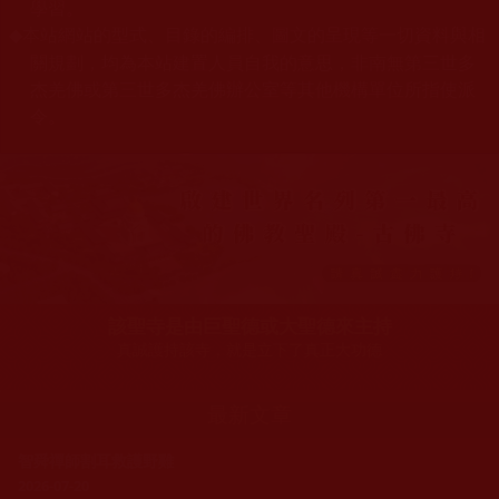
學習。
本站網站的型式、目錄的編排、圖文的呈現等一切資料與相
◆
關規劃，均為本站建置人員自我的意思，非南無第三世多
杰羌佛或第三世多杰羌佛辦公室等其他機構單位所指使派
令。
該聖寺是由巨聖德或大聖德來主持
真誠護持該寺，就是立下了真正大功德
最新文章
智舜禪師割耳救護野雞
2026-07-20