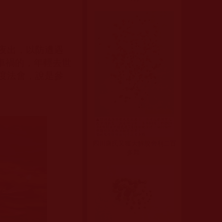
夜出，以防遭遇
車禍的，年輕去世
度法會，說是參
四川唐氏又獲大解脫舍利二百
多顆