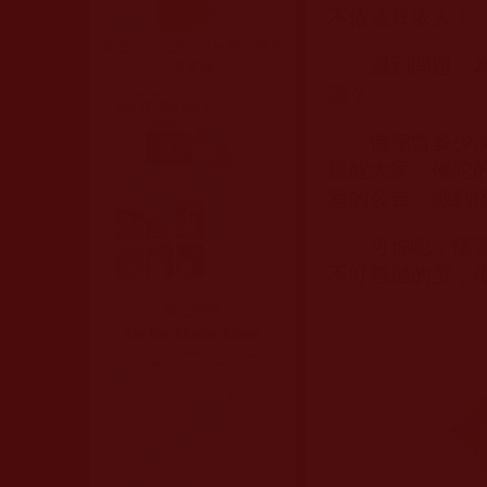
不依法只依人！
真正合法認證的H.H.第三世多
遇到問題，
杰羌佛
證？
佛陀曾多少
提醒大家：佛陀
室的公告，做到
可你呢，懷
不叮無縫的蛋，
嚴正聲明