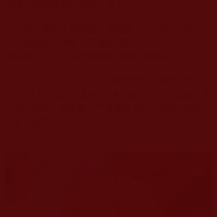
去西方極樂世界太容易了啊！”
我一聽有人感興趣，就回應：“你說的太對了。
只要你願意念佛號，阿彌陀佛慈悲眾生，一個不留
統統接走。你只要念佛就能成佛，到達彼岸。”
“這位大姐，您現在就帶我們念念佛號，好
嗎？”見女士如此主動要念佛，我不禁心生歡喜，連
忙說“好啊”，我環顧一下候車廳又說“我們輕聲念，
不要影響其他人。”