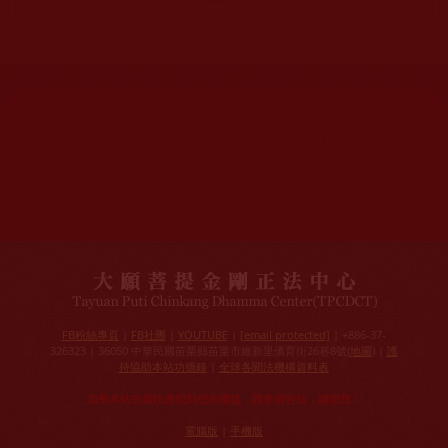
網站文章總數：
7195
網站圖片總數：
17881
網站影視總數：
1657
網站檔案總數：
1118
今日瀏覽人次：
1228
總瀏覽人次：
3096026
今日瀏覽文章數：
971
總瀏覽文章數：
2356827
今日瀏覽影視數：
48
總瀏覽影視數：
91029
FB粉絲專頁
|
FB社團
|
YOUTUBE
|
[email protected]
| +886-37-
326323 | 36050 中華民國苗栗縣苗栗市維新里僑育街26巷8號(
地圖
) |
護
持協助本站功德錄
|
全球各聞法機構資料表
如果本站的資訊侵犯到您的權益，請來信告知，謝謝您！
電腦版
|
手機版