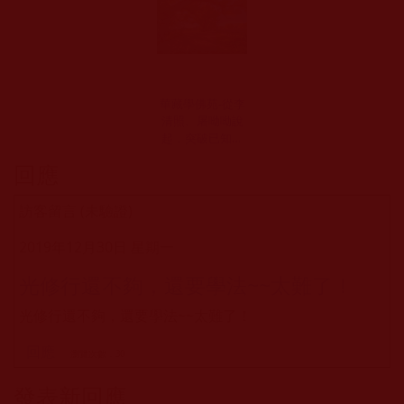
華藏學佛苑-從李
清照、屠呦呦說
起，突破已知，
探求未知(七七、
回應
玖蕖思)
訪客留言 (未驗證)
2019年12月30日 星期一
光修行還不夠，還要學法~~太難了！
光修行還不夠，還要學法~~太難了！
回應
瀏覽次數：30
發表新回應