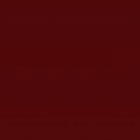
您在這裡
首頁
»
佛教聞法點
»
佛教修行分享
»
學佛聞法受用心得
華藏學佛苑-車站辯論佛理遇殊勝法
緣，原來我一直被誤導卻不知(佛前
燈、慈清)
首頁
圖片區
影視區
檔案區
發文時間：2019年12月29日 星期日
瀏覽次數：150
車站辯論佛理遇殊勝法緣，原來我一直被誤導卻不知