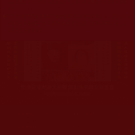
杰羌佛或第三世多杰羌佛辦公室等其他機構單位所指使派
令。
◆
本區大量轉載諸佛弟子修學如來正法的受用文章，其內容可
能有若干錯誤，故只能作為參考交流、薰陶鼓勵之用，不
為正見法理依據。
聖僧寂後肉身大神變 開創佛史圓寂新篇章
印證解脫法源就在羌佛處
您在這裡
首頁
»
佛教修行受用與知見
»
佛教行者修行知見
»
走出學
您在這裡
首頁
»
佛教修行受用與知見
»
學佛聞法受用心得
»
知見心