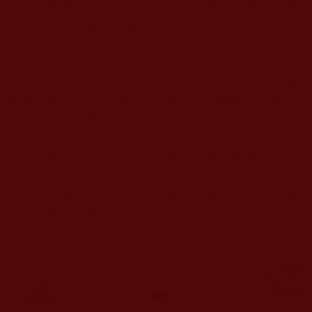
心、六度萬行，發
菩提心
，行菩提道，幹嘛呢？那
豈不是誹謗釋迦牟尼佛不慈悲，故意捉弄我們佛弟
子嗎？”
我完全被怔住了。我學佛
20
多年反復聽某個全
世界著名法師的光碟開示，這些佛理聽都沒有聽
過。這完全顛覆了我原來的認知。
我很好奇，更急切想知道她的知見哪學來
的？“真是與君一席談勝讀十年書啊，你說得有道
理，光念佛是去不了淨土世界的，要有法，但在哪
裡可以學到真佛法呢？”