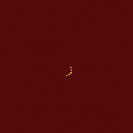
終時，呼吸停止，四大分解，八苦交加，如何做到
心不顛倒、意不散亂呢？”被女士這麼一反問，我有
點懵。不知如何回答。我想我可能遇到“高人”了，
否則她怎麼知道我剛才無法念佛？
“如果我們臨命終時，無法一心不亂念佛，那阿
彌陀佛會來接我們嗎？”女士問。
女士的提問震撼住了我。我回想起這麼年來，
每逢同修臨終，我都會去助念，幾乎每個被助念
者，都重病昏迷，失去意識，有的甚至大小便失
禁。他們那時候能念佛嗎？
曾有一個同修因車禍住院，我們去看望他，他
的傷口剛做過手術，正在床上“哎喲，哎喲”的叫
痛。我對同修說“師兄，趕快提起正念念佛啊！”師