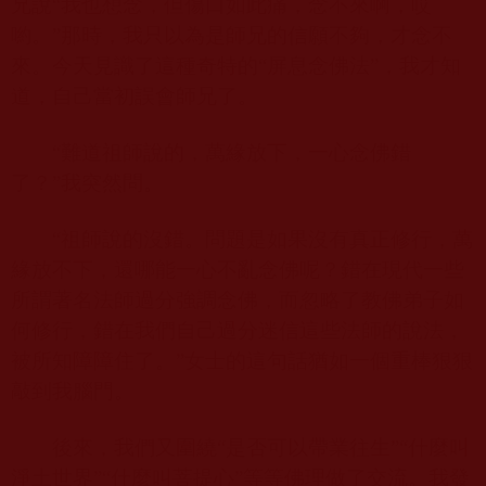
兄說“我也想念，但傷口如此痛，念不來啊，哎
喲。”那時，我只以為是師兄的信願不夠，才念不
來。今天見識了這種奇特的“屏息念佛法”，我才知
道，自己當初誤會師兄了。
“難道祖師說的，萬緣放下，一心念佛錯
了？”我突然問。
“祖師說的沒錯。問題是如果沒有真正修行，萬
緣放不下，還哪能一心不亂念佛呢？錯在現代一些
所謂著名法師過分強調念佛，而忽略了教佛弟子如
何修行，錯在我們自己過分迷信這些法師的說法，
被所知障障住了。”女士的這句話猶如一個重棒狠狠
敲到我腦門。
後來，我們又圍繞“是否可以帶業往生”“什麼叫
淨土世界”“什麼叫菩提心”等等佛理做了交流。我發