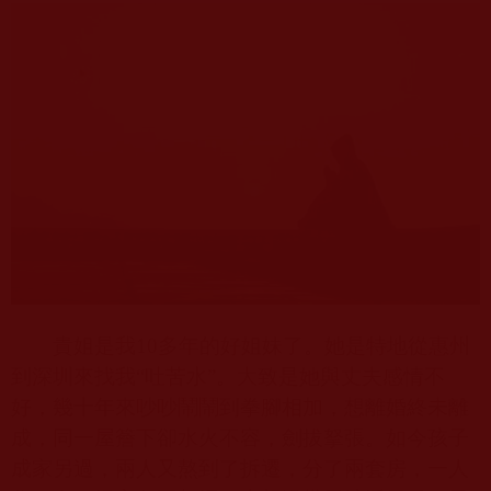
貴姐是我
10
多年的好姐妹了。她是特地從惠州
到深圳來找我“吐苦水”。大致是她與丈夫感情不
好，幾十年來吵吵鬧鬧到拳腳相加，想離婚終未離
成，同一屋簷下卻水火不容，劍拔拏張。如今孩子
成家另過，兩人又熬到了拆遷，分了兩套房，一人