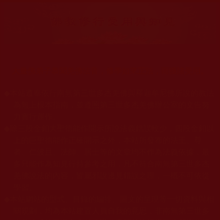
大量佛弟子恭聞羌佛法音，修學如來正法，而獲諸受用。
◆
本站遵奉依行南無第三世多杰羌佛與釋迦牟尼佛所說的教法
為無上根本指南，並遵照第三世多杰羌佛辦公室的文告努
力實行運作。
◆
除三段金釦大聖德能作開示所說法義錯誤較少，四段金釦以
上的巨聖德能作正確開示之外，本站所發布的法王、尊
者、仁波且、法師、居士等的文章均不作為法義依據，最
多只能作為知見行持參考之用，凡不符合南無第三世多杰
羌佛說法的內容，皆屬邪說邊見錯誤之理，一概不可依從
學習。
◆
本站網站的型式、目錄的編排、圖文的呈現等一切資料與相
關規劃，均為本站建置人員自我的意思，非南無第三世多