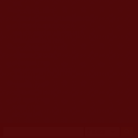
移至主內容
首頁
佛教文告通知 (370)
第三世多杰羌佛簡介與相關資訊 (423)
佛菩薩尊者高僧大德們 (421)
佛教各單位資訊與法會活動 (417)
佛教經藏法義論著 (776)
佛教法會聖蹟證量 (149)
佛教鑑師之道 (292)
佛教聞法點 (792)
佛教修行受用與知見 (3823)
菩提行德 (494)
理諦護法 (726)
文學藝術工巧 (691)
娑婆有溫情 (107)
科學眼 (110)
線上學院 (11)