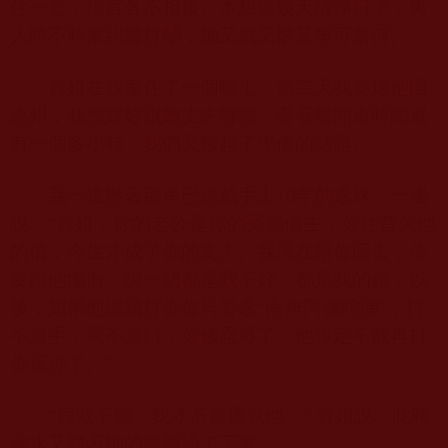
住一套，揚言各不相擾。本想過幾天清淨日子，男
人時不時來糾纏打鬧，她又氣又恨又無可奈何。
貴姐在我家住了一個晚上，第二天我要送她回
惠州，我想好好跟她丈夫聊聊。看看離開車時間還
有一個多小時，我們又聊起了學佛的話題。
我一邊撚著那串已經戴手上
10
年的念珠，一邊
說：“貴姐，你的老公是你的冤親債主，你往昔欠他
的債，今生才成了你的丈夫。我現在陪你回去，你
要跟他懺悔，說一切都是我不好，都是我的錯，以
後，如果他繼續打你你只管念“南無阿彌陀佛”，打
不還手，罵不還口，你修忍辱了，他肯定不敢再打
你罵你了。”
“我做不到，我才不會遷就他。” 貴姐說。此時
淚水又順著她的臉頰滴了下來。