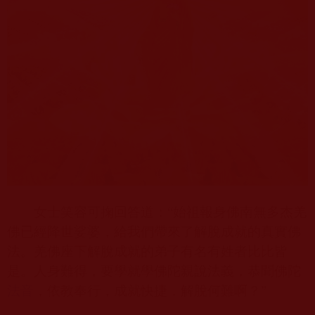
女士笑容可掬回答道：“始祖報身佛南無多杰羌
佛已經降世娑婆，給我們帶來了解脫成就的真實佛
法。羌佛座下解脫成就的弟子有名有姓者比比皆
是。人身難得，要學就學佛陀親說法義，恭聞佛陀
法音
，依教奉行，成就快捷，解脫何難啊？”