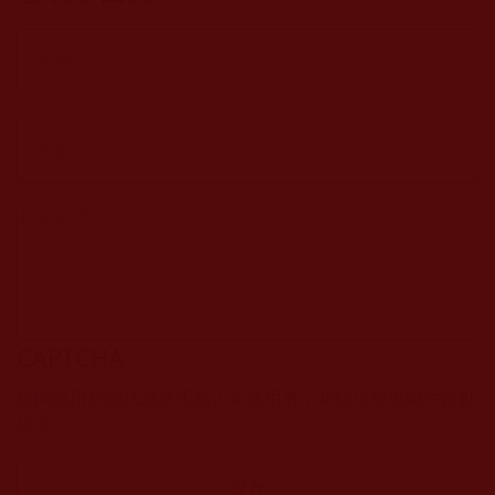
CAPTCHA
該問題用於測試您是否是正常使用者，並防止垃圾郵件自動
提交。