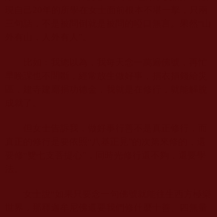
現自己
20
年的所學在女士面前根本不堪一擊，只兩
三句話，不是被問倒就是被問的啞口無言。果然“山
外有山，人外有人”。
比如：我總以為，我每天念一萬遍佛號，再忙
早晚課也不間斷，經常放生做好事，捐衣捐錢給災
區，建寺建廟捐功德金，我就是在修行，就能解脫
成就了。
但女士告訴我，做好事行善不是真正修行，而
真正的修行是要依照“八基正見”的次第來修的，還
要修“雙七支菩提心”，同時光修行還不夠，還要學
法。
女士說“如果只要念一句佛號就能往生西方極樂
世界，那釋迦牟尼佛還要我們修什麼十善、四無量