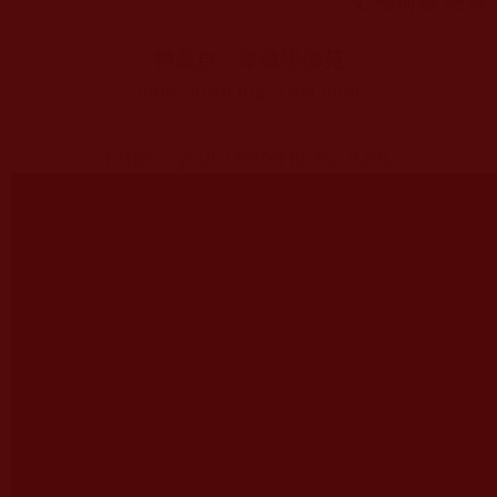
文
/
佛前燈 慈清
轉載自：華藏學佛苑
https://hzbi.org/9584.html
https://youtu.be/eFREaQ_d2Ps