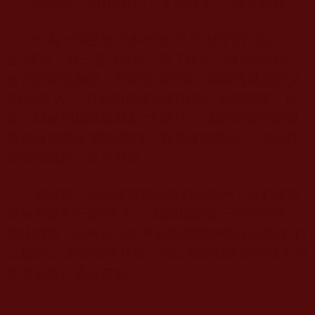
俗話說：“山外有山，人外有人”。確實如此。
作為一個已有
20
多年學“淨土法門”的“老居
士”來說，我一直以為自己學了很多，懂的也很多。
每次到師父廟裡，在師父很忙時，我簡直就是師父
的“代言人”。對於同修提出的疑問，我都能答。因
此，同修們都尊稱我為“大師兄”。面對同修的讚譽
我都謙虛的說“慚愧慚愧，我還修的很差”，但心裡
卻美滋滋的，欣然領受。
直到那一天因送好姐妹貴姐回惠州，在動車站
候車室遇到一個“高人”，我與她辯論一下佛理後，
我才醒悟，原來這
20
多年的所謂學佛修行全是在“自
己騙自己”的誤區中打轉，自己在自我陶醉中修了
20
多年徒勞行還不自知。