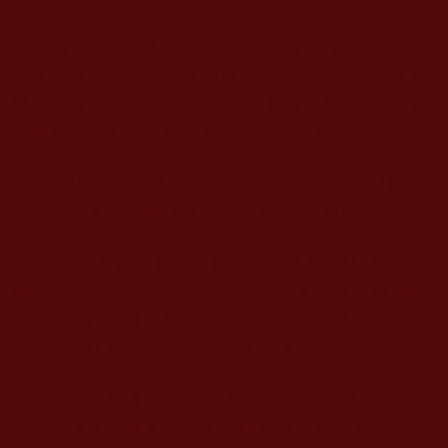
“那或者你平時就多念念《佛說阿彌陀佛經》
《無量壽經》，把念經功德回向給他，自己還要發
願往生西方極樂世界”，我說。我還按經文裡說的，
把極樂世界如何美妙向貴姐描述了一番。
“我只念了兩年書，鬥大字不識幾個，即使按照
注音念下來也不懂佛經說什麼啊”。貴姐回應道。
“哦，不要不要，不要去想經裡面是什麼意思。
我們只管萬緣放下，一心念佛，將來阿彌陀佛就會
接我們去西方極樂世界，那裡沒有任何痛苦煩惱，
只有幸福快樂，所以你一定要念佛。”
這時，旁邊一位女士插話問：“那只要念一句佛
號，阿彌陀佛就來接起走，什麼條件都不要呀？那