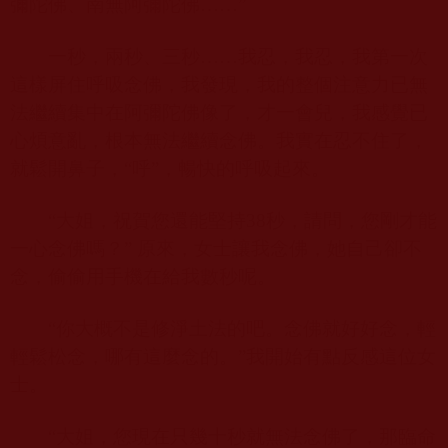
彌陀佛、南無阿彌陀佛……”
一秒，兩秒、三秒……我忍，我忍，我第一次
這樣屏住呼吸念佛，我發現，我的整個注意力已無
法繼續集中在阿彌陀佛像了，才一會兒，我感覺已
心煩意亂，根本無法繼續念佛。我實在忍不住了，
就鬆開鼻子，“呼”，暢快的呼吸起來。
“大姐，祝賀您還能堅持
38
秒，請問，您剛才能
一心念佛嗎？” 原來，女士讓我念佛，她自己卻不
念，偷偷用手機在給我數秒呢。
“你大概不是修淨土法的吧。念佛就好好念，輕
輕鬆松念，哪有這麼念的。”我開始有點反感這位女
士。
“大姐，您現在只幾十秒就無法念佛了，那臨命