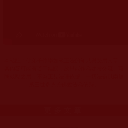
本站註：佛弟子修學如來正法的知見與受用文章，
其內容可能有若干錯誤，故只能作為參考交流、薰
陶鼓勵之用，不為正見法理依據，一切法義以南無
第三世多杰羌佛說法為依歸。
更多文章