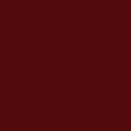
動車開始檢票了。我趕緊與這位女士交換了手
機號，相約去她佛堂恭聞佛陀法音。
通過堅持恭聞
法音
，我才明白自己為什麼學佛
2
0
年沒有真正受用。還真應了那句話：方向不對，一
切白費。看來
20
年，我修了好多徒勞行啊。
事實證明，女士並非什麼“高人”，只是因為你
她遇到了真正的佛法，而我以往所學只是“貌似佛
法”，是被一些所謂著名法師用自己凡夫意識篡改了
的佛法，當然學而無有受用，自然不堪一擊。
原來，貴姐才是我的貴人。我在候車廳所等候
的竟然是如此殊勝的法緣。原來，我登上的是一個
快速成就的如來正法列車。