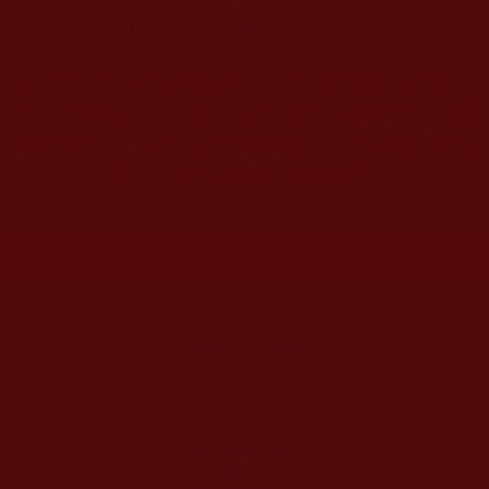
https://hzbi.org/10469.html
本站註：佛弟子修學如來正法的知見與受用文章，
其內容可能有若干錯誤，故只能作為參考交流、薰
陶鼓勵之用，不為正見法理依據，一切法義以南無
第三世多杰羌佛說法為依歸。
更多文章
第三世多杰羌佛
辦公室說明(第二