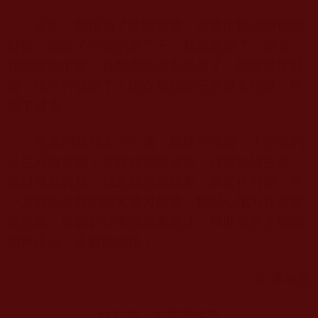
不久，我得遇了良醫良藥，依靠中醫治療很快
好轉。在吃了中藥的第二天，我就退燒了。接著，
我繼續吃中藥，身體免疫力也提高了，肺部炎症好
轉，也不再咳嗽了！現在我已經完全沒有症狀，恢
復了健康。
在鬼門關裡走了一遭，我格外感慨，人生真的
是生死無常啊！要好好珍惜佛法，好好珍惜生命，
早日成就解脫。我之前感染病毒，與工作有關，另
一方面也是我的因果業力所致。我誠心懺悔往昔所
造惡業，發願好好學修如來正法，幫助更多人學習
如來正法，走解脫之路！
文
/
季敏雲
轉載自：華藏學佛苑