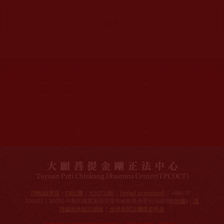
網站文章總數：
7195
網站圖片總數：
17882
網站影視總數：
1658
網站檔案總數：
1118
今日瀏覽人次：
1257
總瀏覽人次：
3093988
今日瀏覽文章數：
978
總瀏覽文章數：
2355166
今日瀏覽影視數：
101
總瀏覽影視數：
91007
FB粉絲專頁
|
FB社團
|
YOUTUBE
|
[email protected]
| +886-37-
326323 | 36050 中華民國苗栗縣苗栗市維新里僑育街26巷8號(
地圖
) |
護
持協助本站功德錄
|
全球各聞法機構資料表