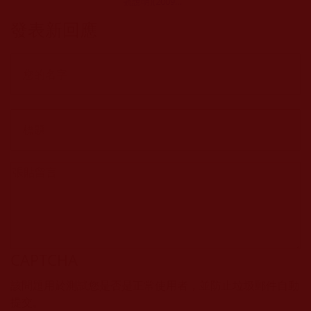
號說明)(2009年1
月18日)
發表新回應
CAPTCHA
該問題用於測試您是否是正常使用者，並防止垃圾郵件自動
提交。