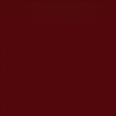
大量佛弟子恭聞羌佛法音，修學如來正法，而獲諸受用。
◆
本站遵奉依行南無第三世多杰羌佛與釋迦牟尼佛所說的教法
為無上根本指南，並遵照第三世多杰羌佛辦公室的文告努
力實行運作。
◆
除三段金釦大聖德能作開示所說法義錯誤較少，四段金釦以
上的巨聖德能作正確開示之外，本站所發布的法王、尊
者、仁波且、法師、居士等的文章均不作為法義依據，最
多只能作為知見行持參考之用，凡不符合南無第三世多杰
羌佛說法的內容，皆屬邪說邊見錯誤之理，一概不可依從
學習。
◆
本站網站的型式、目錄的編排、圖文的呈現等一切資料與相
關規劃，均為本站建置人員自我的意思，非南無第三世多