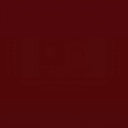
杰羌佛或第三世多杰羌佛辦公室等其他機構單位所指使派
令。
◆
本區大量轉載諸佛弟子修學如來正法的受用文章，其內容可
能有若干錯誤，故只能作為參考交流、薰陶鼓勵之用，不
為正見法理依據。
聖僧寂後肉身大神變 開創佛史圓寂新篇章
印證解脫法源就在羌佛處
您在這裡
首頁
»
佛教修行受用與知見
»
修行禮讚
»
禮讚道場、行人
華藏學佛苑-疫情冰冷，但人間有情