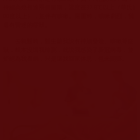
持續高燒長達兩個星期，溫度在
37.8
℃以上（華氏
1
00
度以上），並伴有咳嗽。嚴重時，咳嗽劇烈，我
還有昏迷的症狀。
去就醫時，醫生聽我說有持續發燒、咳嗽等症
狀，根本沒讓我檢測，就說我感染了新冠病毒，並
拒絕為我看病，只是讓我回家休息，也未開藥。