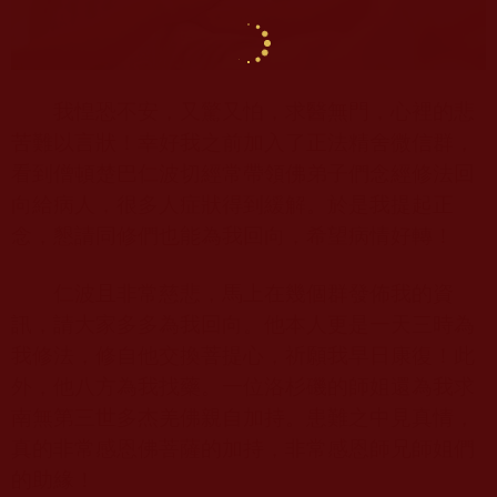
我惶恐不安，又驚又怕，求醫無門，心裡的悲
苦難以言狀！幸好我之前加入了正法精舍微信群，
看到僧頓楚巴仁波切經常帶領佛弟子們念經修法回
向給病人，很多人症狀得到緩解。於是我提起正
念，懇請同修們也能為我回向，希望病情好轉！
仁波且非常慈悲，馬上在幾個群發佈我的資
訊，請大家多多為我回向。他本人更是一天三時為
我修法，修自他交換菩提心，祈願我早日康復！此
外，他八方為我找藥。一位洛杉磯的師姐還為我求
南無第三世多杰羌佛親自加持。患難之中見真情，
真的非常感恩佛菩薩的加持，非常感恩師兄師姐們
的助緣！