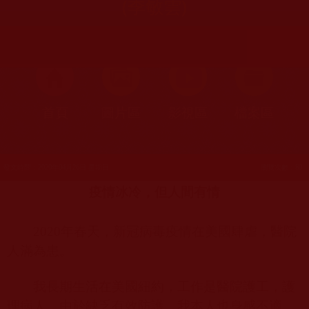
(季敏雲)
首頁
圖片區
影視區
檔案區
發文時間：2020年04月26日 星期日
瀏覽次數：80
疫情冰冷，但人間有情
2020
年春天，新冠病毒疫情在美國肆虐，醫院
人滿為患。
我長期生活在美國紐約，工作是醫院護工，護
理病人。由於缺乏有效防護，我本人也身感不適，