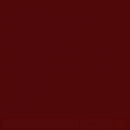
移至主內容
首頁
佛教文告通知 (370)
第三世多杰羌佛簡介與相關資訊 (423)
佛菩薩尊者高僧大德們 (421)
佛教各單位資訊與法會活動 (417)
佛教經藏法義論著 (776)
佛教法會聖蹟證量 (149)
佛教鑑師之道 (292)
佛教聞法點 (792)
佛教修行受用與知見 (3823)
菩提行德 (494)
理諦護法 (726)
文學藝術工巧 (691)
娑婆有溫情 (107)
科學眼 (110)
線上學院 (11)