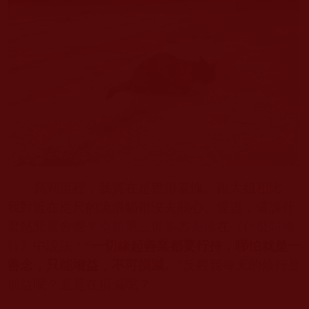
寫到這裡，我實在是覺得羞愧。跟大姐相比，
我對近在咫尺的流浪貓都沒去關心、愛護，還談什
麼慈悲喜舍呢？
南無第三世多杰羌佛
在《
什麼叫修
行
》中說法：“
一切緣起善業都要行持，哪怕就是一
善念，只能增益，不可損減。
”反觀我每天的修行是
增益呢？還是在損減呢？