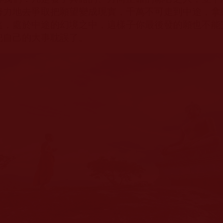
努力地去爭取把願望變成現實，千萬不可走到中途，拿
進，處於中途的幻境之中，這樣子你最後發的願也不能
把自己的大事耽誤了。