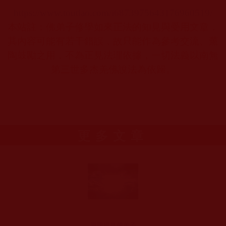
https://www.toutiao.com/i6873975643176960519/
本站註：佛弟子修學如來正法的知見與受用文章，
其內容可能有若干錯誤，故只能作為參考交流、薰
陶鼓勵之用，不為正見法理依據，一切法義以南無
第三世多杰羌佛說法為依歸。
更多文章
親眼得見佛弟子