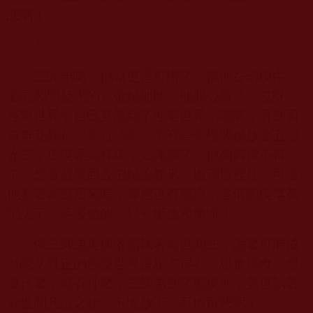
悲啊！
3
三師弟呢，他就更是可惜了，當他在幻境中，
看見閃閃發光的黃金鋪地時，他開心壞了，哎呀，
極樂世界！自己竟然到了極樂世界，嘿呀，看到面
前奇花異草、異香撲鼻，所有亭臺樓閣都放著五彩
光芒，這境界太祥瑞，太殊勝了，他高興得不得
了，想著趕緊回去把鋪蓋卷來，搬到這裡住，可當
他卷著鋪蓋回來時，哪裡還有聖境，這個聖境早都
消失了，等著他的，只有慚愧和懺悔！
像三師弟這樣依然執著於世間法，怎麼可能成
就呢？真正的極樂世界是思衣得衣，思食得食，想
要什麼，就有什麼，三師弟到了聖境地，竟還執著
於世間凡俗之物，不懂放下，可憐可悲啊！