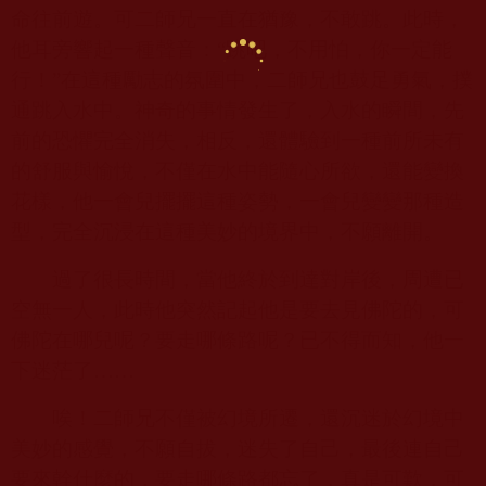
命往前遊。可二師兄一直在猶豫，不敢跳。此時，
他耳旁響起一種聲音：“跳吧，不用怕，你一定能
行！”在這種勵志的氛圍中，二師兄也鼓足勇氣，撲
通跳入水中。神奇的事情發生了，入水的瞬間，先
前的恐懼完全消失，相反，還體驗到一種前所未有
的舒服與愉悅，不僅在水中能隨心所欲，還能變換
花樣，他一會兒擺擺這種姿勢，一會兒變變那種造
型，完全沉浸在這種美妙的境界中，不願離開。
過了很長時間，當他終於到達對岸後，周遭已
空無一人，此時他突然記起他是要去見佛陀的，可
佛陀在哪兒呢？要走哪條路呢？已不得而知，他一
下迷茫了……
唉！二師兄不僅被幻境所遷，還沉迷於幻境中
美妙的感覺，不願自拔，迷失了自己，最後連自己
要來幹什麼的，要走哪條路都忘了，真是可歎，可