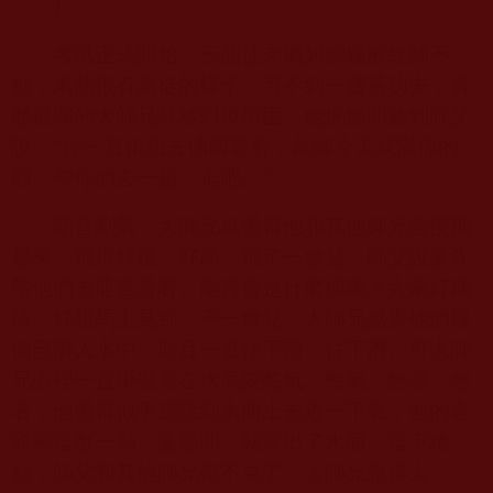
1
考試正式開始，三個徒弟猶如銅鐘般紋絲不
動，果然很有高徒的樣子。可不到一盞茶功夫，資
歷最深的大師兄就被幻境所困：他恍惚間聽到師父
說：“你一直很想去佛國看看，為師今天就滿你的
願，帶你們去一趟，走吧。”
話音剛落，大師兄就覺得他和其他師兄慢慢飛
起來，飛得好穩、好高。飛了一會兒，師父說要先
帶他們去龍宮看看。龍宮會是什麼樣呢？大家好期
待，好想馬上見到。不一會兒，大師兄感覺他們幾
個已潛入水中，而且一直往下潛，往下潛。可大師
兄心裡一直掛礙著在水底要憋氣、憋氣，憋著、憋
著，他覺得似乎應該到水面上去透一下氣，他的念
頭剛這麼一動，霎那間，就浮出了水面。這下糟
糕，師父和其他師兄都不見了，大師兄急得大