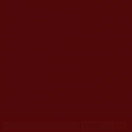
移至主內容
首頁
佛教文告通知 (370)
第三世多杰羌佛簡介與相關資訊 (423)
佛菩薩尊者高僧大德們 (421)
佛教各單位資訊與法會活動 (417)
佛教經藏法義論著 (776)
佛教法會聖蹟證量 (149)
佛教鑑師之道 (292)
佛教聞法點 (792)
佛教修行受用與知見 (3823)
菩提行德 (494)
理諦護法 (726)
文學藝術工巧 (691)
娑婆有溫情 (107)
科學眼 (110)
線上學院 (11)