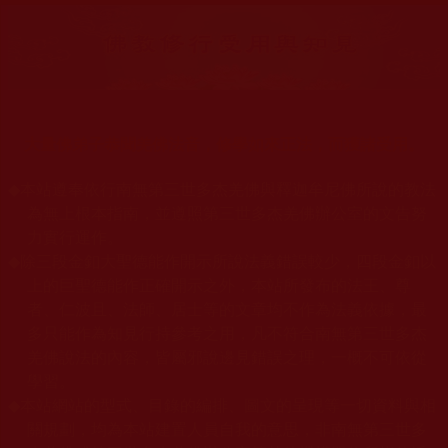
大量佛弟子恭聞羌佛法音，修學如來正法，而獲諸受用。
◆
本站遵奉依行南無第三世多杰羌佛與釋迦牟尼佛所說的教法
為無上根本指南，並遵照第三世多杰羌佛辦公室的文告努
力實行運作。
◆
除三段金釦大聖德能作開示所說法義錯誤較少，四段金釦以
上的巨聖德能作正確開示之外，本站所發布的法王、尊
者、仁波且、法師、居士等的文章均不作為法義依據，最
多只能作為知見行持參考之用，凡不符合南無第三世多杰
羌佛說法的內容，皆屬邪說邊見錯誤之理，一概不可依從
學習。
◆
本站網站的型式、目錄的編排、圖文的呈現等一切資料與相
關規劃，均為本站建置人員自我的意思，非南無第三世多