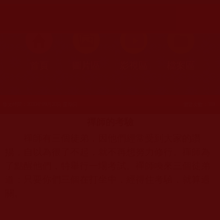
首頁
圖片區
影視區
檔案區
發文時間：2020年09月20日 星期日
瀏覽次數：189
禪師的考驗
禪師有三個徒弟，因他們經常受到大家的讚
揚，自以為很了不起，就不再想努力修行。禪師為
了點醒他們，特舉行一場考試。禪師喚來三個徒弟
道：只要你們三個在打坐中，經得住考驗，就算過
關。