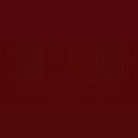
杰羌佛或第三世多杰羌佛辦公室等其他機構單位所指使派
令。
◆
本區大量轉載諸佛弟子修學如來正法的受用文章，其內容可
能有若干錯誤，故只能作為參考交流、薰陶鼓勵之用，不
為正見法理依據。
聖僧寂後肉身大神變 開創佛史圓寂新篇章
印證解脫法源就在羌佛處
您在這裡
首頁
»
佛教修行受用與知見
»
佛教行者修行知見
»
放下我
禪師的考驗[放下執著](演化)