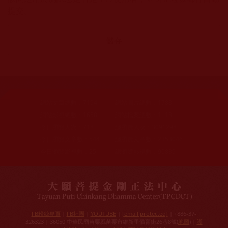
提交。
網站文章總數：
7194
網站圖片總數：
17881
網站影視總數：
1658
網站檔案總數：
1118
今日瀏覽人次：
718
總瀏覽人次：
3091298
今日瀏覽文章數：
544
總瀏覽文章數：
2353046
今日瀏覽影視數：
25
總瀏覽影視數：
90839
FB粉絲專頁
|
FB社團
|
YOUTUBE
|
[email protected]
| +886-37-
326323 | 36050 中華民國苗栗縣苗栗市維新里僑育街26巷8號(
地圖
) |
護