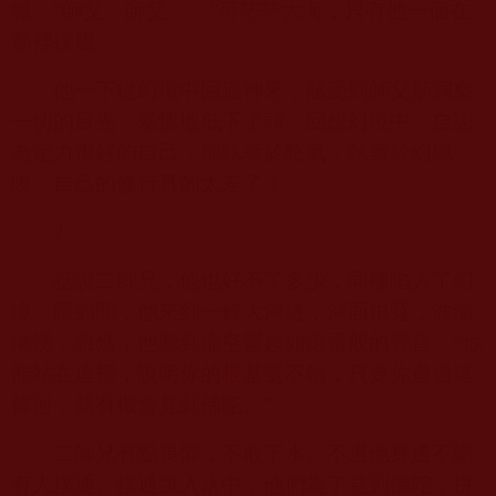
喊：“師父，師父……”可茫茫大海，只有他一個在
那裡撲騰。
他一下從幻境中回過神來，感受到師父那洞察
一切的目光，羞愧地低下了頭。回想幻境中，自認
為定力很好的自己，卻執著於憋氣，執著於幻境，
唉，自己的修行真的太差了！
2
話說二師兄，他也好不了多少，同樣陷入了幻
境：隱約間，他來到一條大河邊，河面很寬，波濤
洶湧，忽然，他聽到虛空響起如滾雷般的聲音：“你
能站在這裡，說明你的根基還不錯，只要你遊過這
條河，就有機會見到佛陀。”
二師兄有點畏懼，不敢下水。不過他身邊不斷
有人撲通、撲通跳入水中，他們為了見到佛陀，拼