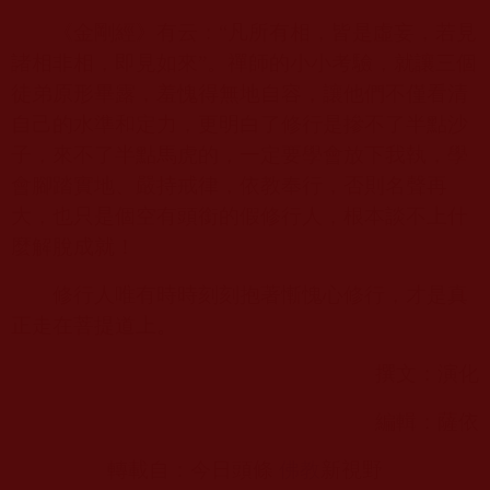
《金剛經》有云：“凡所有相，皆是虛妄，若見
諸相非相，即見如來”。禪師的小小考驗，就讓三個
徒弟原形畢露，羞愧得無地自容，讓他們不僅看清
自己的水準和定力，更明白了修行是摻不了半點沙
子，來不了半點馬虎的，一定要學會放下我執，學
會腳踏實地、嚴持戒律，依教奉行，否則名聲再
大，也只是個空有頭銜的假修行人，根本談不上什
麼解脫成就！
修行人唯有時時刻刻抱著慚愧心修行，才是真
正走在菩提道上。
撰文：演化
編輯：薩依
轉載自：今日頭條
佛教
新視野