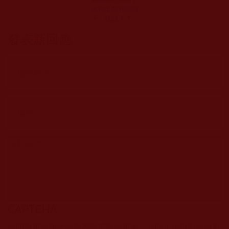
火化出舍利堅固
子，我放下了愚
癡執見(慈清)
發表新回應
CAPTCHA
該問題用於測試您是否是正常使用者，並防止垃圾郵件自動