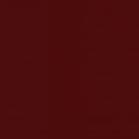
菩提心、慈悲行 (20)
修好口業 (32)
確立具備什麼樣的人性品格，才不愧為為人之本，才會
。
放下我執、我見、三毒、所知障、煩惱障 (186
放下惡習、貪著、世法外緣、自私利益與學佛福報
磨練、努力、忍耐、堅持 (48)
關於供養、護
因緣、因果、輪迴與轉換 (140)
孝道與親情大
教兒育養正知見 (52)
結下善緣 (29)
如何
南無第三世多杰羌佛賦書之《人道歌》
以佛法處世 (13)
《世法哲言》與生活 (4)
道之於人賦曰
利益亡者 (27)
戒殺護生知見與實踐 (263)
人道歌
邪師騙子們的啟示 (17)
經歷騙子邪師的分享 
乾坤浩渺然，沉浮其萬物。生滅復流轉，於人納歸宿
各類正行知見 (184)
成住壞滅空，如是恆輪復。醉夢過遊場，剎那異風骨
修行禮讚 (78)
莞爾壹笑了，歸元因果律。
讚佛文 (18)
讚師文 (18)
禮讚道場、行人 