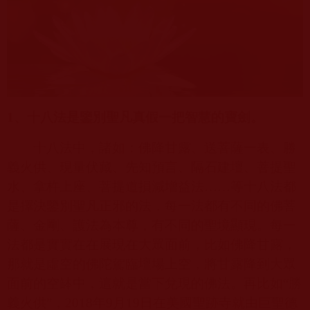
1
、十八法是鑒別聖凡真假一把智慧的寶劍。
十八法中，諸如：佛降甘露、送菩薩一表、勝
義火供、現量伏藏、先知預言、隔石建壇、菩提聖
水、拿杵上座、菩提道損減增益法……等十八法都
是擇決鑒別聖凡正邪的法，每一法都有不同的佛菩
薩、金剛、護法為本尊，有不同的聖境顯現。每一
法都是實實在在展現在大眾面前，比如佛降甘露，
那就是虛空的佛陀駕臨壇場上空，將甘露降到大眾
面前的空缽中，這就是當下兌現的佛法。再比如“勝
義火供”，
2018
年
9
月
19
日在美國聖跡寺就由巨聖德