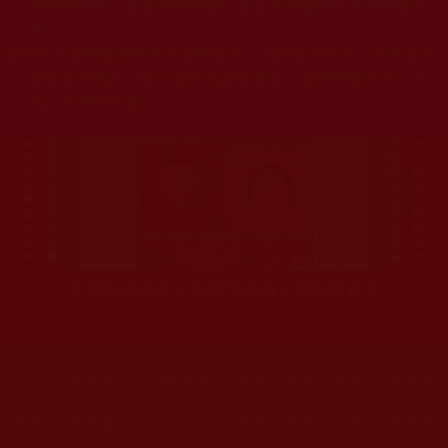
杰羌佛或第三世多杰羌佛辦公室等其他機構單位所指使派
令。
◆
本區大量轉載諸佛弟子修學如來正法的受用文章，其內容可
能有若干錯誤，故只能作為參考交流、薰陶鼓勵之用，不
為正見法理依據。
聖僧寂後肉身大神變 開創佛史圓寂新篇章
印證解脫法源就在羌佛處
您在這裡
首頁
»
佛教修行受用與知見
»
佛教行者修行知見
»
南無羌
您在這裡
首頁
»
佛教修行受用與知見
»
佛教行者修行知見
»
殊勝偉