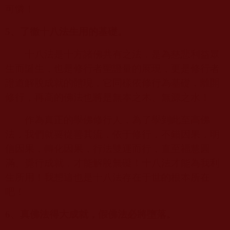
可憐！
5
、了徹十八法生用的基礎。
十八法是十方諸佛共有之法，是為慈悲利益眾
生而誕生，也是修行者聖證量的展現，更是修行者
證道解脫成就的體現，它同樣依修行為基礎，離開
修行，再高的佛法也將是無本之木、無源之水！
作為真正的學佛修行人，為了學到此至高佛
法，我們就要從善其流，依于修行，不錯因果，明
信因果，轉化因果，行法雙運而行，直至福慧圓
滿、覺行成就，才能解脫無礙！十八法才能為我利
生所用！我想這也是十八法存在于世的根本所在
吧！
6
、真佛法得大成就，假佛法必將墮落。