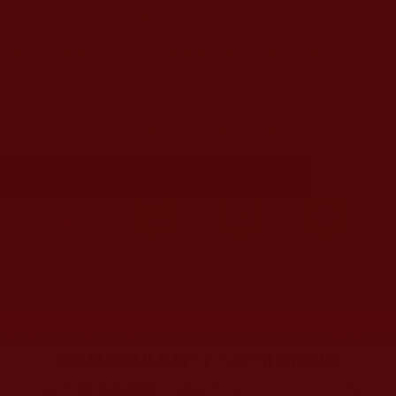
您在這裡
首頁
»
理諦護法
»
維護正法抗毀謗
»
其他維護正法駁邪見
您在這裡
首頁
»
佛教鑑師之道
»
佛教鑑師相關法著文論見地
華藏學佛苑-佛法鑒別聖凡真假“十八
法”引發的思考(菩提籽)
首頁
圖片區
影視區
檔案區
發文時間：2021年08月18日 星期三
瀏覽次數：663
佛法鑒別聖凡真假“十八法”引發的思考
自世界佛教總部公佈
鑒別聖凡真假之十八類大