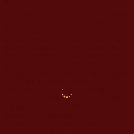
就。
這是很多學佛行人乃至有所成就的法師活佛都
犯的通病，以個人知不知道、聽沒聽過來判斷真
理、人、事的正確於否？殊不知是犯了所知之障，
實際上這是無知的表現，因為佛法博大精深，當年
南無釋迦世尊演說天堂部、水府部的佛法，我們娑
婆世界人道眾生實際是聞所未聞，而龍樹菩薩起傲
慢之心，認為南無釋迦世尊的教法自己都知道了，
不過如此，於是被龍王邀請到龍宮“做客”，當龍樹
菩薩看到水府部的佛法後，自己根本就沒有見過，
才發現自己是井底之蛙，龍宮比人間的佛法多百分
之七十，天上又比龍宮多百分之七十。這是很耐人
尋味的事情，龍樹菩薩何等聖賢！尚且犯了如此傲
慢的偏見，我們更當吸取教訓，十八法亦然，這本
是十方諸佛之法，不可以自己沒有聽說過十八法而
否定這些真實偉大佛法的存在，否則，將墮入輪