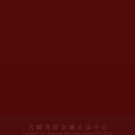
CAPTCHA
該問題用於測試您是否是正常使用者，並防止垃圾郵件自動
提交。
網站文章總數：
7194
網站圖片總數：
17881
網站影視總數：
1658
網站檔案總數：
1118
今日瀏覽人次：
718
總瀏覽人次：
3091298
今日瀏覽文章數：
544
總瀏覽文章數：
2353046
今日瀏覽影視數：
25
總瀏覽影視數：
90839