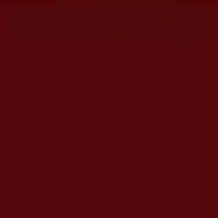
大量佛弟子恭聞羌佛法音，修學如來正法，而獲諸受用。
◆
本站遵奉依行南無第三世多杰羌佛與釋迦牟尼佛所說的教法
為無上根本指南，並遵照第三世多杰羌佛辦公室的文告努
力實行運作。
◆
除三段金釦大聖德能作開示所說法義錯誤較少，四段金釦以
上的巨聖德能作正確開示之外，本站所發布的法王、尊
者、仁波且、法師、居士等的文章均不作為法義依據，最
多只能作為知見行持參考之用，凡不符合南無第三世多杰
羌佛說法的內容，皆屬邪說邊見錯誤之理，一概不可依從
學習。
◆
本站網站的型式、目錄的編排、圖文的呈現等一切資料與相
關規劃，均為本站建置人員自我的意思，非南無第三世多