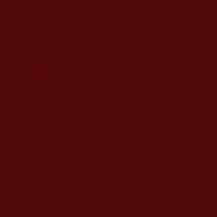
因此，看似佛教研究大家、學富五車、才高八
斗，實際上腹內原來草莽，在佛法面前，不堪一
擊，不懂佛學、佛法統攝一切世間法的知識，實在
愚癡至極。
4
、誹謗者的悲哀。
從釋迦世尊創立佛教以來，波旬魔王就開始對
立，肆意破壞佛教，時臨末法時代的今天，魔子魔
孫更是倡狂至極，他們正在兌現當年波旬魔王發下
的誓願，利用我佛慈悲所有眾生、不會傷害他們、
反而度化他們的本願，反其道而行之，穿袈裟、占
寺廟、破佛律儀、宣說假法、邪法，以種種形進入
僧團，斷人慧命。他們自命不凡，否定十八法的存
在，揚言經書中沒有這些佛法，實際上他們什麼都
清楚，就是故意而為之，這也正是其妖魔的本性。
最終輪回痛苦的三惡道就是他們的下場，真是悲哉