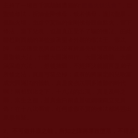
主持了一場百千萬劫難遭遇的“
勝義火供法會
”，巨
聖德修法，祈請金剛佛母，般若佛母，護法聖眾，
親臨火壇，由虛空駕臨的金剛佛母親自點火，當下
修法，當下兌現，也是真正受不了騙的佛法。由此
聯想到西藏的某些披著聖者外裝的假法王、假法
師、假活佛竟然將自己沒有經過先知預言的法說成
是聖義大法，什麼大圓滿加行、大圓滿精髓、大圓
滿深道六法……然後抽籤，不經擇決就揚言是弟子
所修之法，真是可笑至極；還有的將康定的兒歌當
成大圓滿法的儀軌，真是魔強法弱多遭難的時代
啊！兩相對比之下，十八法的出現，真是及時之
雨，眾生之福，是真金白銀還是破銅爛鐵立見真
偽！在十八法面前，任何虛假不實的佛法都將照出
原形無疑。
2
、不可做井底之蛙，所知之障將導致墮落，不得成