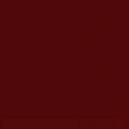
移至主內容
首頁
佛教文告通知 (370)
第三世多杰羌佛簡介與相關資訊 (423)
佛菩薩尊者高僧大德們 (421)
佛教各單位資訊與法會活動 (417)
佛教經藏法義論著 (776)
佛教法會聖蹟證量 (149)
佛教鑑師之道 (292)
佛教聞法點 (792)
佛教修行受用與知見 (3823)
菩提行德 (494)
理諦護法 (726)
文學藝術工巧 (691)
娑婆有溫情 (107)
科學眼 (110)
線上學院 (11)