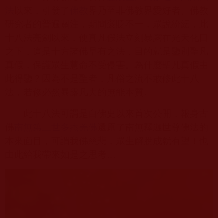
法
以來，引發了
佛教
界乃至非佛教界愛好者、佛教
研究者的普遍關注，期間褒貶不一，眾說紛紜，此
十八法亮劍以來，使真凡假法立刻暴露在光天化日
之下，這是十方諸佛早有之法，目的就是鑒別聖凡
真假，保護眾生慧命不受侵害。為什麼聖凡真假由
此得鑒？因為不是聖者，凡俗之流不敢修此十八
法，若修必然暴露凡夫的無能本質。
此十八法可謂是自佛史以來首次公開，報身古
佛
南無第三世
多杰羌
佛
還原了南無釋迦世尊佛法的
本來面目，可謂我佛慈悲，眾生解脫成就有望！也
由此給我帶來如是之思考…