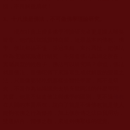
回，不得解脫成就！
3
、十八法是佛法，不可做佛學理論研究。
現在社會上很多佛學理論研究者更是讓人啼笑
皆非，他們以知識淵博自居，連最基本的佛教、佛
學、佛法都搞不懂，張冠李戴，東拉西扯，把佛法
作為理論知識進行研究，不知道佛法真諦之所在，
實屬典型的經教子，佛法可以研究嗎？非也，佛法
就是佛法，是佛陀傳下來讓眾生成就解脫的聖義之
法，只能像嬰兒吃奶那樣去體悟學習，而不是研
究，不是作為知識讓您去填充世間法的什麼學問，
其實，他是不知道佛法與佛學的區別，更不懂
佛教
在人間的本質所在，說白了就是不懂佛教就是使人
能夠依佛之行為修持，加上佛所傳之法自我用功，
雙運結合，體佛之教，來達到佛那樣的證覺。