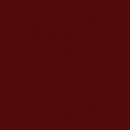
十八法是十方諸佛所傳讓眾生成就解脫的聖義
之法，它以大悲菩提心為成道之基因，以慈悲利益
眾生為本願，以正知正見為先導，以般若智慧為結
晶，以修行為基礎，以辨聖凡真假為目的，以最終
導化眾生出離輪回痛苦為根本。相反假佛法以殘害
眾生、斷人慧命為目的，代表波旬魔王的利益，他
們邪知邪見、全是空洞的佛學理論，沒有實證聖量
表法，因此只能否定真實佛法的存在，以達到他們
維護自身利益的目的！
當今時代，報身古佛南無第三世多杰羌佛正住
世，我輩何其有幸與古佛同住世？因此，我們一定
要倍加珍惜這百千萬劫難遭遇的時段，修學真正的
如來正法，以十八法為辨妖器去鑒別佛法之聖凡真
假，只要這樣我們才能遠離邪惡，一步步走向成就
解脫！