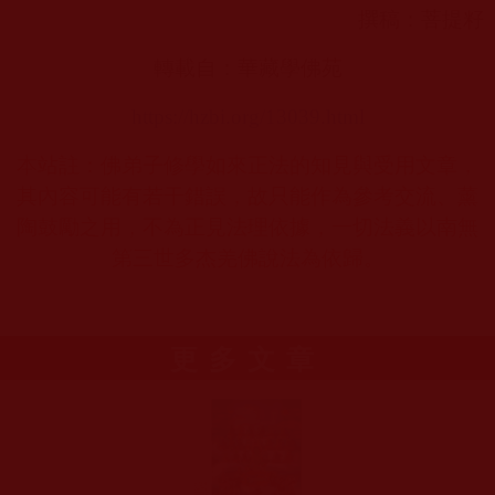
撰稿：菩提籽
轉載自：華藏學佛苑
https://hzbi.org/13039.html
本站註：佛弟子修學如來正法的知見與受用文章，
其內容可能有若干錯誤，故只能作為參考交流、薰
陶鼓勵之用，不為正見法理依據，一切法義以南無
第三世多杰羌佛說法為依歸。
更多文章