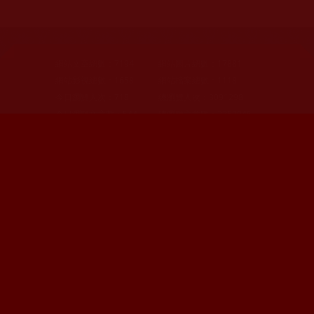
網站文章總數：
7194
網站圖片總數：
17881
網站影視總數：
1658
網站檔案總數：
1118
今日瀏覽人次：
718
總瀏覽人次：
3091298
今日瀏覽文章數：
544
總瀏覽文章數：
2353046
今日瀏覽影視數：
25
總瀏覽影視數：
90839
FB粉絲專頁
|
FB社團
|
YOUTUBE
|
[email protected]
| +886-37-
326323 | 36050 中華民國苗栗縣苗栗市維新里僑育街26巷8號(
地圖
) |
護
持協助本站功德錄
|
全球各聞法機構資料表
如果本站的資訊侵犯到您的權益，請來信告知，謝謝您！
電腦版
|
手機版