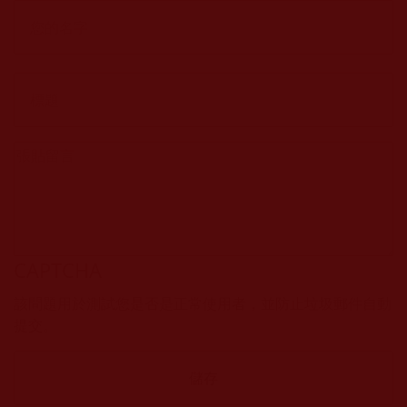
CAPTCHA
該問題用於測試您是否是正常使用者，並防止垃圾郵件自動
提交。