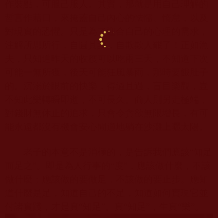
作裝點，可服己服人。其實，那就是用自己理解的
哲言作藉口，來掩蓋自己內心的怯懦、惰怠，以及
對現實的恐懼。只是為了迎合自己的心理的需求，
注解所思所行，自圓其說，自欺欺人罷了！正如漁
夫，只知道昨天的收穫可以吃兩三天，不知道下次
可能一無所獲，後天可能狂風暴雨，那時要餓肚子
的。沉溺於眼前的快樂，得過且過，盲目樂觀，豈
不知此樂轉瞬即逝，不可長久。商人則另走極端，
對錢財無休止的追求，只會令貪欲無限增長，有可
能永遠都沒有機會安心閒適地躺在沙灘上曬太陽。
老子的本意不是消極的，是告訴我們應該“知足
而足之”。即是為人行事的“度”，應該做什麼，不該
做什麼；應該做的要做足，不該做的要止步。應知
道什麼是足，知道自己的不足，知道如何實現它並
付諸實踐，才是真“知足”。真“知足”，生真“樂”。