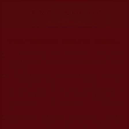
大量佛弟子恭聞羌佛法音，修學如來正法，而獲諸受用。
◆
本站遵奉依行南無第三世多杰羌佛與釋迦牟尼佛所說的教法
為無上根本指南，並遵照第三世多杰羌佛辦公室的文告努
力實行運作。
◆
除三段金釦大聖德能作開示所說法義錯誤較少，四段金釦以
上的巨聖德能作正確開示之外，本站所發布的法王、尊
者、仁波且、法師、居士等的文章均不作為法義依據，最
多只能作為知見行持參考之用，凡不符合南無第三世多杰
羌佛說法的內容，皆屬邪說邊見錯誤之理，一概不可依從
學習。
◆
本站網站的型式、目錄的編排、圖文的呈現等一切資料與相
關規劃，均為本站建置人員自我的意思，非南無第三世多