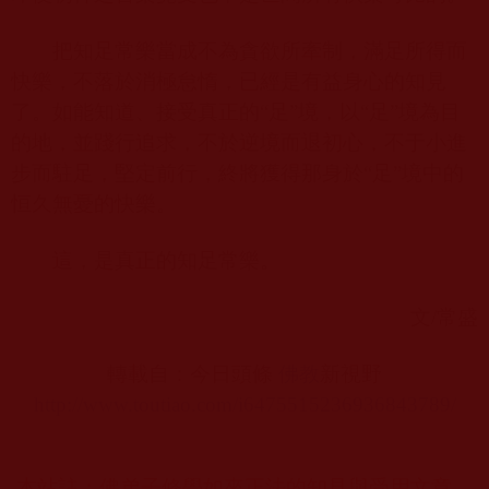
把知足常樂當成不為貪欲所牽制，滿足所得而
快樂，不落於消極怠惰，已經是有益身心的知見
了。如能知道、接受真正的“足”境，以“足”境為目
的地，並踐行追求，不於逆境而退初心，不于小進
步而駐足，堅定前行，終將獲得那身於“足”境中的
恒久無憂的快樂。
這，是真正的知足常樂。
文
/
常盛
轉載自：今日頭條
佛教
新視野
http://www.toutiao.com/i6475515236936843789/
本站註：佛弟子修學如來正法的知見與受用文章，