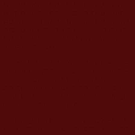
魚，賣更多的錢，然後換條大漁船，雇人幫你打
魚，打更多的魚，賣更多的錢，將來組建個船隊，
自己不出海，讓別人替你打魚賺錢。那時你會有很
多錢，就可以躺在沙灘上曬太陽了。”漁夫楞了楞，
然後慢條斯理地說：“我現在不就在曬太陽嗎？”商
人呆住了，無言以對。
一些人認為漁夫是對的，拿來消解因事業、生
活的壓力產生的苦悶，心生退意，乃至消極面對一
切，慨歎自己所忙所累為何來哉。如果自我勸誡不
為無限物欲束縛的話，這故事是有著積極意義的。
可如果把知足當成安於現狀，不思進取，怠惰處世
的理由的話，未免太過消極了。
錯誤地理解知足常樂，置之於自己的三觀，是
很多人心態消極卻又心安理得的重要原因。大道理