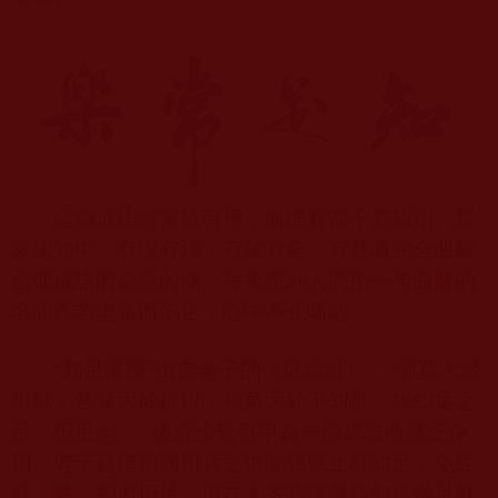
這個成語經常被引用，而理解卻千差萬別。眾
多認知中，有深有淺，有偏有全，有甚者完全曲解
這個成語的原意內涵。每每想到人們把一句曲解的
名句奉若圭臬而依止，心中不免唏噓。
“知足常樂”出自老子的《道德經》：“罪莫大於
可欲，咎莫大於欲得，禍莫大於不知足。故知足之
足，恒足矣。” 後逐步被引申為一個成語而廣泛採
用。老子是借治國用兵之道闡述應止欲知足，免生
罪、咎、禍而恒足。現在大多被理解為知道滿足就