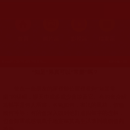
首頁
圖片區
影視區
檔案區
發文時間：2017年10月17日 星期二
瀏覽次數：231
“知足”果真可以“常樂”嗎？
曾在一些朋友的家裡辦公室裡看到“知足常
樂”的橫幅，聊天中或多或少會談及它。有的會介紹
這幅字是何人所書，名氣如何，書法的風格，價值
幾何等等；有的會深入談到他對這四個字的理解，
也會鄭重或感慨萬千地宣稱其為生活準則或價值觀
等等。