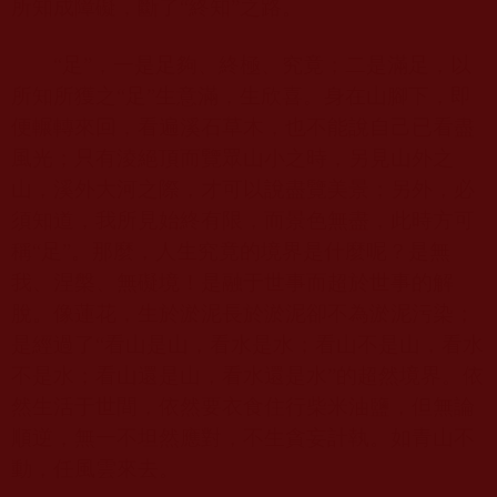
所知成障礙，斷了“終知”之路。
“足”，一是足夠、終極、究竟；二是滿足，以
所知所獲之“足”生意滿，生欣喜。身在山腳下，即
便輾轉來回，看遍溪石草木，也不能說自己已看盡
風光；只有淩絕頂而覽眾山小之時，另見山外之
山，溪外大河之際，才可以說盡覽美景；另外，必
須知道，我所見始終有限，而景色無盡，此時方可
稱“足”。那麼，人生究竟的境界是什麼呢？是無
我、涅槃、無礙境！是融于世事而超於世事的解
脫。像蓮花，生於淤泥長於淤泥卻不為淤泥污染；
是經過了“看山是山，看水是水；看山不是山，看水
不是水；看山還是山，看水還是水”的超然境界。依
然生活于世間，依然要衣食住行柴米油鹽，但無論
順逆，無一不坦然應對，不生貪妄計執。如青山不
動，任風雲來去。