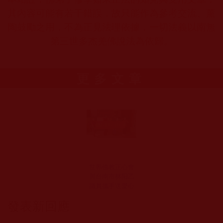
其內容可能有若干錯誤，故只能作為參考交流、薰
陶鼓勵之用，不為正見法理依據，一切法義以南無
第三世多杰羌佛說法為依歸。
更多文章
世界佛教正心會
與台南市林阳乙
議員攜手送愛心
發表新回應