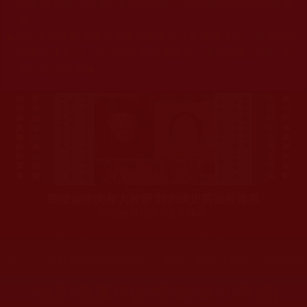
杰羌佛或第三世多杰羌佛辦公室等其他機構單位所指使派
令。
◆
本區大量轉載諸佛弟子修學如來正法的受用文章，其內容可
能有若干錯誤，故只能作為參考交流、薰陶鼓勵之用，不
為正見法理依據。
聖僧寂後肉身大神變 開創佛史圓寂新篇章
印證解脫法源就在羌佛處
您在這裡
首頁
»
佛教修行受用與知見
»
佛教行者修行知見
»
知見解
“知足”果真可以“常樂”嗎？(常盛)