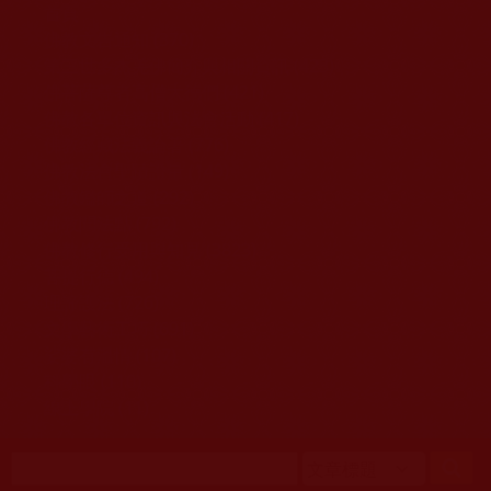
移至主內容
首頁
佛教文告通知 (370)
第三世多杰羌佛簡介與相關資訊 (423)
佛菩薩尊者高僧大德們 (421)
佛教各單位資訊與法會活動 (417)
佛教經藏法義論著 (776)
佛教法會聖蹟證量 (149)
佛教鑑師之道 (292)
佛教聞法點 (792)
佛教修行受用與知見 (3823)
菩提行德 (494)
理諦護法 (726)
文學藝術工巧 (691)
娑婆有溫情 (107)
科學眼 (110)
線上學院 (11)