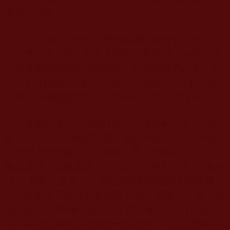
會永久快樂。
《道德經》的哲學思想影響世界兩千多年，至
今不衰。千人讀，會有千種解讀和受用。筆者自知
沒有足夠的學識來評價經典，只想就時下許多人拿
自己所理解的“知足常樂”作為至高準則，注解安於
現狀、消極處世的態度，發表一下個人的淺見。
曾聽到過一個“漁夫和商人”的故事。說，一個
商人忙裡偷閒到海邊度假，看到一個漁夫悠閒地躺
在沙灘上曬太陽。倆人搭話，商人問漁夫：“今天天
氣這麼好，無風無浪，你怎麼不出海打魚呢？”漁夫
說：“我昨天出海了，賣魚的錢夠我這兩天的飯錢
了，幹嘛今天要再去辛苦呢！”商人思索了片刻，對
漁夫說：“你幹嘛不趁今天的好天氣出海多打點魚
呢？多賣點錢可以換個大一點的網，可以打更多的