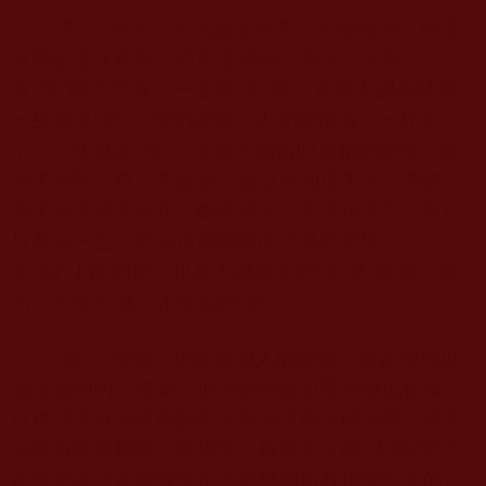
“常”，恒久。有人說是經常，不能苟同。經常
只能說是次數多，而不是持續、長久。十年
算“常”嗎？不算；一生算“常”嗎？眾多人認為持續
一生就是“常”。他們認為，人死如燈滅，一死百
了，一生就是“常”。這是不識輪回真相的結果。輪
回未現顯，自己未親證，便以所知度未知，將自己
的未知當成不存在，斷然否定，又不信聖言，所以
只看這一生，不知道脫離輪回之外的常境。
是“知”上的問題，也是不識真正的“足境”所致。然
而，不生不滅，才是真的“常”。
“樂”，快樂。快樂是個人的覺受。是欲望得以
滿足後的內心喜樂。世間的快樂短暫而難以捉摸，
往往伴之以滿足後的失落與渴求再次的煎熬。豈不
知更有那無煩惱，無痛苦，持續長久的“大樂境”？
即便初禪之喜樂覺受也不是世間所有快樂可比的。