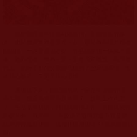
餘杷覺得這些都是封建迷信，開始並沒有在
意。由於他經常和廖某在一起，廖某就不厭其煩地
勸說他，一定要遷墳才好，並且說給找一塊風水寶
地，遷到此地，他們一家一定會飛黃騰達，福澤幾
代人。當時于杷的父親湊巧碰到了些麻煩事情，他
終於心動了，下定了決心遷墳。
遷墳後不久，餘杷跳槽到一家企業去做管理。
兩年後，因企業經營不良垮掉了，餘杷工作也丟
了，生活非常拮据，只得到處找工作。當他再次碰
到廖某時，就問他：“你說遷了祖墳我會升官發財，
結果弄得這麼悲慘。這是什麼原因呢？”廖某無言以
對。