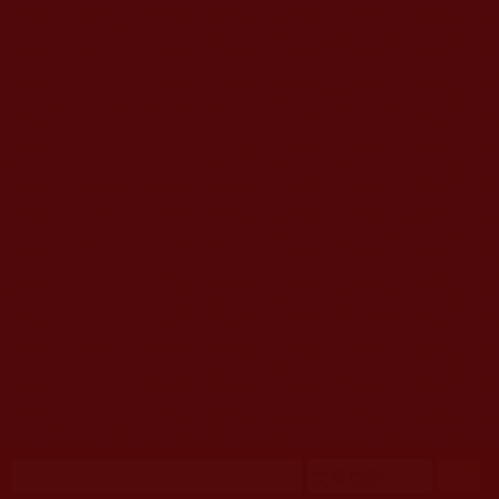
移至主內容
首頁
佛教文告通知 (370)
第三世多杰羌佛簡介與相關資訊 (423)
佛菩薩尊者高僧大德們 (421)
佛教各單位資訊與法會活動 (417)
佛教經藏法義論著 (776)
佛教法會聖蹟證量 (149)
佛教鑑師之道 (292)
佛教聞法點 (792)
佛教修行受用與知見 (3823)
菩提行德 (494)
理諦護法 (726)
文學藝術工巧 (691)
娑婆有溫情 (107)
科學眼 (110)
線上學院 (11)