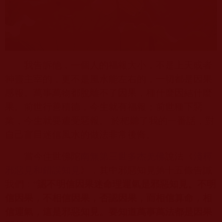
我告訴他，一個人的福報大小，不是上天或者
神靈主宰的，更不是風水能左右的，一切都是因果
感報。萬事萬物都脫離不了因果，種什麼因結什麼
果。前世行善積德，今生就有福報；前世種下惡
業，今生就要遭受惡報。 於杷聽了我的一番話，對
自己盲目迷信風水的做法非常後悔。
當今住世佛陀
南無第三世多杰羌佛
說法《
淺釋
邪惡見和錯誤知見
》，其中邪惡知見第十五條告誡
我們：“
認不明信因果迷命理運氣是邪惡知見。不明
信因果，不相信因果，否認因果，而相信算命，相
信運氣，這是邪惡知見。要知道萬事萬法都是因果