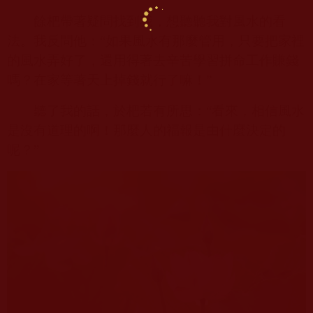
餘杷帶著疑問找到我，想聽聽我對風水的看
法。我反問他：“如果風水有那麼管用，只要把家裡
的風水弄好了，還用得著去辛苦學習拼命工作賺錢
嗎？在家等著天上掉錢就行了嘛！”
聽了我的話，於杷若有所思：“看來，相信風水
是沒有道理的啊！那麼人的福報是由什麼決定的
呢？”