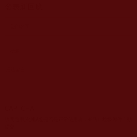
過？(東山)
發表新回應
CAPTCHA
該問題用於測試您是否是正常使用者，並防止垃圾郵件自動
提交。