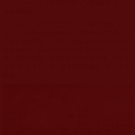
我有一位名叫于杷的同學，就遇到過這種人，
並深受其害。
有一天，餘杷聽說我學佛了，就找到我，並給
我講述了他親身經歷的事情。前幾年他被借調到某
行政單位做秘書工作期間，有位姓廖的朋友經常請
他喝茶聊天。廖某說他研究風水已經好多年了，根
據他的觀察瞭解，餘杷家的祖墳位置不好，如果不
遷墳的話就會有災難，會導致家庭破敗，不信等著
瞧吧！