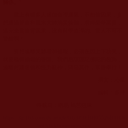
關係。
”
世上有很多人迷信命理運氣，不相信因果，妄
想通過算命和風水大師消災躲難，求得榮華富貴，
這完全是違背因果，沒有科學道理的。世人不可不
警醒啊！
要想遠離災難增加福報，必須在因上下功夫，
就要種得福報的善因。我們應該謹記佛陀的教誨，
遠離封建迷信和怪力亂神，諸惡莫作，眾善奉行！
撰文：沁星
編輯：多持
轉載自：網易 福慧慈緣
https://3g.163.com/dy/article/GU3P3EBH05526BTH.h
tml?clickfrom=subscribe