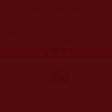
廣播音頻：佘孟潔、吳瑩竹
本站註：佛弟子修學如來正法的知見與受用文章，
其內容可能有若干錯誤，故只能作為參考交流、薰
陶鼓勵之用，不為正見法理依據，一切法義以南無
第三世多杰羌佛說法為依歸。
更多文章
華藏學佛苑-我們
的世界到底有沒
有龍，有誰見到