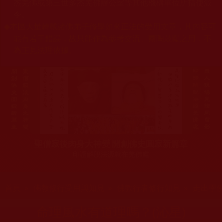
杰羌佛或第三世多杰羌佛辦公室等其他機構單位所指使派
令。
◆
本區大量轉載諸佛弟子修學如來正法的受用文章，其內容可
能有若干錯誤，故只能作為參考交流、薰陶鼓勵之用，不
為正見法理依據。
聖僧寂後肉身大神變 開創佛史圓寂新篇章
印證解脫法源就在羌佛處
您在這裡
首頁
»
佛教修行受用與知見
»
佛教行者修行知見
»
走出學
命理風水有道理嗎？(沁星)