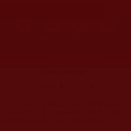
首頁
圖片區
影視區
檔案區
發文時間：2022年01月20日 星期四
瀏覽次數：279
命理風水有道理嗎？
末法時期，亂象紛呈，特別是那些附佛外道，
打著
佛教
旗號、披上佛教的外衣妖言惑眾。稍有不
慎就可能被他人蠱惑，步入歧途而不自知。