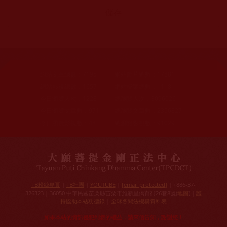
網站文章總數：
7195
網站圖片總數：
17881
網站影視總數：
1657
網站檔案總數：
1118
今日瀏覽人次：
1228
總瀏覽人次：
3096026
今日瀏覽文章數：
971
總瀏覽文章數：
2356827
今日瀏覽影視數：
48
總瀏覽影視數：
91029
FB粉絲專頁
|
FB社團
|
YOUTUBE
|
[email protected]
| +886-37-
326323 | 36050 中華民國苗栗縣苗栗市維新里僑育街26巷8號(
地圖
) |
護
持協助本站功德錄
|
全球各聞法機構資料表
如果本站的資訊侵犯到您的權益，請來信告知，謝謝您！