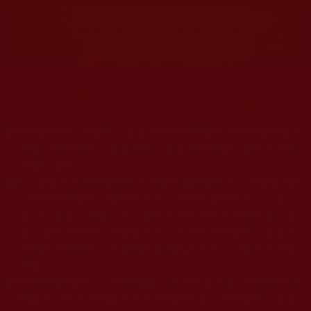
大量佛弟子恭聞羌佛法音，修學如來正法，而獲諸受用。
◆
本站遵奉依行南無第三世多杰羌佛與釋迦牟尼佛所說的教法
為無上根本指南，並遵照第三世多杰羌佛辦公室的文告努
力實行運作。
◆
除三段金釦大聖德能作開示所說法義錯誤較少，四段金釦以
上的巨聖德能作正確開示之外，本站所發布的法王、尊
者、仁波且、法師、居士等的文章均不作為法義依據，最
多只能作為知見行持參考之用，凡不符合南無第三世多杰
羌佛說法的內容，皆屬邪說邊見錯誤之理，一概不可依從
學習。
◆
本站網站的型式、目錄的編排、圖文的呈現等一切資料與相
關規劃，均為本站建置人員自我的意思，非南無第三世多