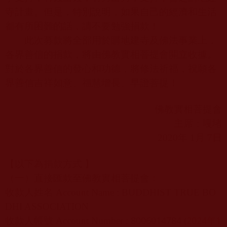
寺計畫。但是，特別說明，如果自己的經濟和生活
都有所困難的話，請不要勉強捐款！
此次募款將全部用於購地建寺及佛法事業上，
各界善信的捐款，將由佛教實相菩提會開立收據。
對於各界善信的發心和功德，將修法祈福，祝願各
界善信吉祥如意、福慧增長、早證菩提！
佛教實相菩提會
主席：嘎堵
2020
年
1
月
7
日
【以下為捐款方式 】
（一）直接匯款至佛教實相菩提會：
收款人姓名
Account Name : BUDDHIST TRUE BO
DHI ASSOCIATION
8006014784 (
2024年1
收款人帳號
Account Number :