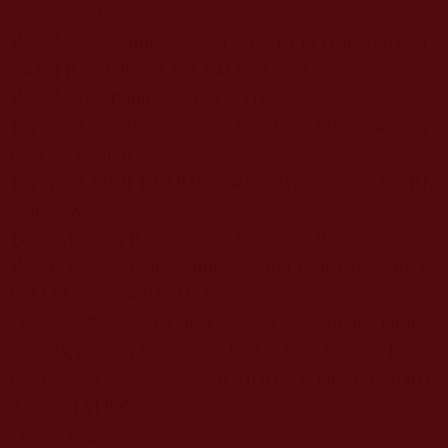
1月起收款人帳號更新為此
)
收款人地址
Address : 1539 MCALLISTER STREET,
SAN FRANCISCO, CA 94115, U.S.A.
收款人電話
Phone : 626-3793163
銀行交換系統代碼
Routing Number / ABA
（美國國
內匯款
322070381
銀行代碼
SWIFT CODE
（美國國外匯款）
:
EWBK
US66XXX
收款銀行名稱
Bank Name : East West Bank
收款銀行地址
Bank Address : 9300 Flair Drive, 4th F
l., El Monte, CA 91731, U.S.A.
（二）一般支票（
Check
）、匯票（
Money Orde
r
）、現金支票
( Cashier
’
s Check
）或旅行支票
(Travel
er
’
s Check
）：抬頭請寫
BUDDHIST TRUE BODHI
ASSOCIATION
（三）現金