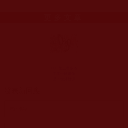
更多文章
H.H.第三世多杰
羌佛中國畫作
品：世外桃源
發表新回應