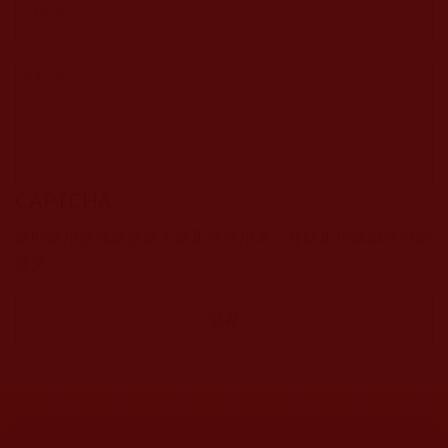
CAPTCHA
該問題用於測試您是否是正常使用者，並防止垃圾郵件自動
提交。
網站文章總數：
7194
網站圖片總數：
17881