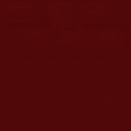
菩提道上，佛事為重，利他修行，功德增上。
◆
本站遵奉依行南無第三世多杰羌佛與釋迦牟尼佛所說的教法
為無上根本指南，並遵照第三世多杰羌佛辦公室的文告努
力實行運作。
◆
除三段金釦大聖德能作開示所說法義錯誤較少，四段金釦以
上的巨聖德能作正確開示之外，本站所發布的法王、尊
者、仁波且、法師、居士等的文章均不作為法義依據，最
多只能作為知見行持參考之用，凡不符合南無第三世多杰
羌佛說法的內容，皆屬邪說邊見錯誤之理，一概不可依從