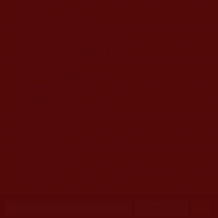
移至主內容
首頁
佛教文告通知 (370)
第三世多杰羌佛簡介與相關資訊 (423)
佛菩薩尊者高僧大德們 (421)
佛教各單位資訊與法會活動 (417)
佛教經藏法義論著 (776)
佛教法會聖蹟證量 (149)
佛教鑑師之道 (292)
佛教聞法點 (792)
佛教修行受用與知見 (3823)
菩提行德 (494)
理諦護法 (726)
文學藝術工巧 (691)
娑婆有溫情 (107)
科學眼 (110)
線上學院 (11)