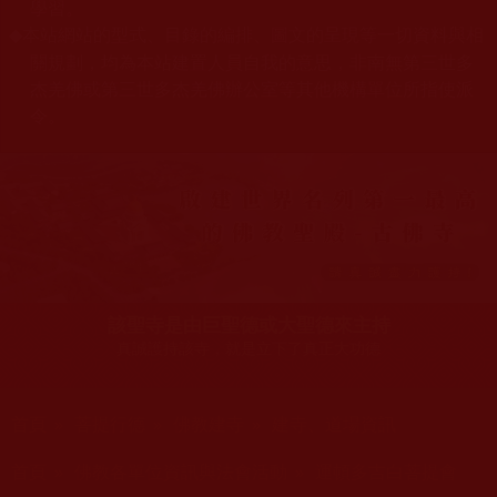
學習。
本站網站的型式、目錄的編排、圖文的呈現等一切資料與相
◆
關規劃，均為本站建置人員自我的意思，非南無第三世多
杰羌佛或第三世多杰羌佛辦公室等其他機構單位所指使派
令。
該聖寺是由巨聖德或大聖德來主持
真誠護持該寺，就是立下了真正大功德
您在這裡
首頁
»
菩提行德
»
佛教建寺
»
建寺、道場資訊
您在這裡
首頁
»
佛教各單位資訊與法會活動
»
運頓多吉白菩提會