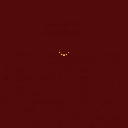
佛教實相菩提會
購地建寺募款通知
佛教實相菩提會
(BUDDHIST TRUE BODHI AS
SOCIATION)
於
2019
年設立於美國加州，為一非營
利佛教機構，其設立之目的為購地建寺，運作寺
廟，弘揚佛教，利益大眾，為社會帶來和諧。
適逢殊勝之緣起，佛教實相菩提會計畫於聖天
湖佛教城購地建寺，該寺將以「弘揚 南無第三世多
杰羌佛、 南無釋迦牟尼佛慈悲為懷，諸惡莫作，眾
善奉行之精神，宣揚如來正法，達到淨化社會人心
之目的」為宗旨來利益大眾，故希望各界善信能給
予支持，有錢出錢，有力出力，支持本會之購地建