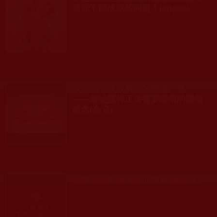
佛能不能成就的問題！(super)
發文時間： 2019年01月17日 星期四
瀏覽人次: 430人
決定能否成就解脫的關鍵一環！
——兼述護持正法需要理清的幾個
概念(合立)
發文時間： 2017年10月26日 星期四
瀏覽人次: 318人
你將因不維護佛法而墮落(聞法者)