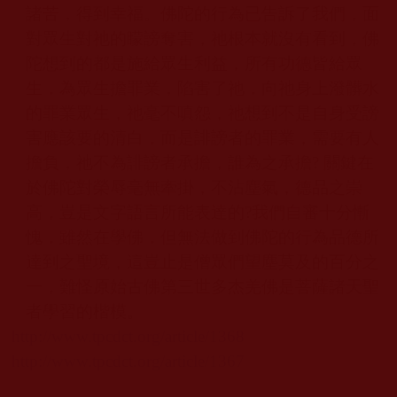
諸苦，得到幸福。佛陀的行為已告訴了我們，面
對眾生對祂的矇謗奪害，祂根本就沒有看到，佛
陀想到的都是施給眾生利益，所有功德皆給眾
生，為眾生擔罪業，陷害了祂，向祂身上潑髒水
的罪業眾生，祂毫不嗔怨，祂想到不是自身受謗
害應該要的清白，而是誹謗者的罪業，需要有人
擔負，祂不為誹謗者承擔，誰為之承擔
?
關鍵在
於佛陀對榮辱毫無牽掛，不沾塵氣，德品之崇
高，豈是文字語言所能表達的
?
我們自審十分慚
愧，雖然在學佛，但無法做到佛陀的行為品德所
達到之聖境，這豈止是僧眾們望塵莫及的百分之
一，難怪原始古佛第三世多杰羌佛
是菩薩諸天聖
者學習的楷模。
http://www.tpcdct.org/article/1368
http://www.tpcdct.org/article/1367