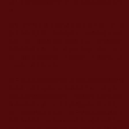
法！你是個無知的門外漢，而且你在阻擋眾生成
就！
◎反對 第三世多杰羌佛
的人不外乎有三種：第一種
是沒有學識才華、見地低的人，他們愚癡劣行而
反對；第二種無疑是妖魔投身之人，是兇殘惡行
本質使然而反對；第三種是外表是仁波且、大法
師，實際上沒有證量、不通顯密、不通五明，為
了給自己遮羞而反對。
◎第三世多杰羌佛
的身份不是通過由誰認證和祝賀
得來的，也不是佛名石具印證效力的，而是第三
世多杰羌佛
用佛陀的覺量、成就實實在在地展顯
在這個世界上的，法王聖德們認證祝賀之前也
好、認證祝賀之后也好，第三世多杰羌佛
都是名
副其實的佛陀，因為在這個世界上幾千年的文明
史上，沒有哪一個聖者的成就超過了第三世多杰