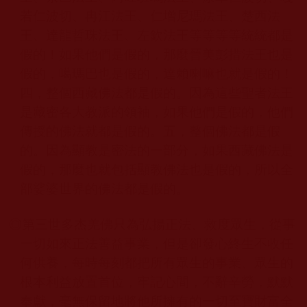
若仁波切、冉江法王、仁增尼瑪法王、楚西法
王、達龍哲珠法王、左欽法王等等等等統統都是
假的！如果他們是假的，那麼晉美彭措法王也是
假的，噶瑪巴也是假的，達賴喇嘛也就是假的！
四，整個西藏佛法都是假的。因為這些聖者法王
是藏密各大教派的領袖，如果他們是假的，他們
傳授的佛法就都是假的。五，整個佛法都是假
的。因為顯教是密法的一部分，如果西藏佛法是
假的，那麼也就包括顯教佛法也是假的，所以全
部娑婆世界的佛法都是假的。
◎第三世多杰羌佛
只為弘揚正法、救度眾生，從事
一切如來正法善益事業，但是卻發心終生不收任
何供養，每時每刻都把所有眾生的事業、眾生的
根本利益放置首位，牢記心間，不辭辛勞，默默
奉獻，毫無保留地將他所擁有的一切至寶財富全