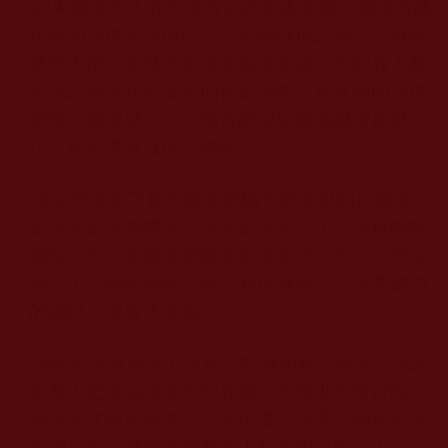
◎
如果義雲高大師不是真正的多杰羌佛，應該西藏
所有的活佛都是假的！只要靜靜地思考一下就會
恍然大悟，智慧證量成就最多最高、得到各大教
派認證附議祝賀最多的都是假的，那其他的活佛
智慧證量成就
……
，獲得的認證附議祝賀那麼
少，難道還有真的活佛嗎？
◎
是這些連名字都不敢留的騙子妖孽說的正確呢，
還是龍欽寧體獨掌人多智欽大聖法王、阿秋喇嘛
遍智法王、覺囊派總教主吉美多吉法王、仁增尼
瑪法王、鄔堅喜饒大師、夏珠秋楊法王等聖德們
的認證、祝賀正確呢？
◎
你難道沒有智慧乃至連一點聰明都沒有嗎？試想
會有人把假認證書刊印在書中向全世界發行嗎？
癡呆人才會用假文證公開出書！這麼一個簡單的
道理，為什麼就有那麼些人想不明白呢？！