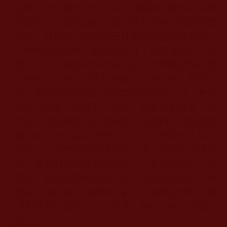
且發出正式通知文件，說明有關第三世多杰羌佛
的通緝令已正式撤除，並已通知所有「國際刑警
組織」成員國。儘管第三世多杰羌佛
早就拿到了
「國際刑警組織」的通知文件，但無論任何人怎
麼誹謗祂，祂從來沒有拿出這些文件來證明祂是
清白的。本會評定委員會發現這事之後，曾問
祂，為什麼不把這對你非常好的鐵證文件，拿出
來駁斥社會上的謠言。祂說，我要做的事是：眾
生的一切造業罪過由我承擔，我種的一切善業功
德全給你們。拿出來清白了我，誹謗我的人就不
清白了，他們的罪業誰承擔？第三世多杰羌佛
獲
得「世界和平獎最高榮譽獎」，是實至名歸。祂
展示了無私的高尚氣節，是眾人的道德模範。祂
體驗了推動和平的精神，就是在面對逆境時，實
踐和平需要無比決心、忍辱、善良、利人及堅
持。」