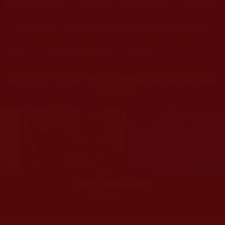
本站網站的型式、目錄的編排、圖文的呈現等一切資料與相
◆
關規劃，均為本站建置人員自我的意思，非南無第三世多
杰羌佛或第三世多杰羌佛辦公室等其他機構單位所指使。
◆
本區護法言論文章非顯柔和語，為摧邪顯正，故顯金剛相以
除魔，起心動念皆為慈悲出發，以救迷情。
系統護法文：
H.H.第三世多杰羌佛佛陀覺量全面展顯 事實真
相普照光明
揭開羌佛隱深的秘密
關珠作證全文
您在這裡