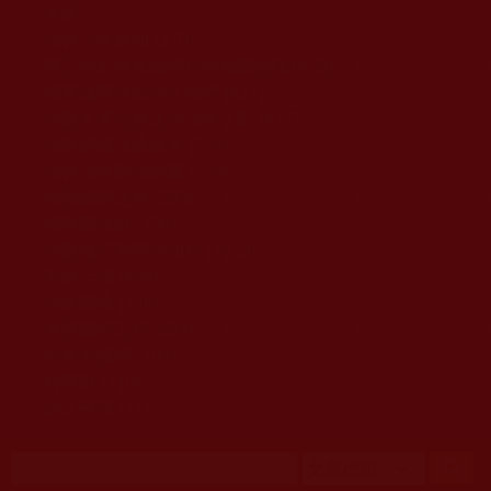
移至主內容
首頁
佛教文告通知 (370)
第三世多杰羌佛簡介與相關資訊 (423)
佛菩薩尊者高僧大德們 (421)
佛教各單位資訊與法會活動 (417)
佛教經藏法義論著 (776)
佛教法會聖蹟證量 (149)
佛教鑑師之道 (292)
佛教聞法點 (792)
佛教修行受用與知見 (3823)
菩提行德 (494)
理諦護法 (726)
文學藝術工巧 (691)
娑婆有溫情 (107)
科學眼 (110)
線上學院 (11)