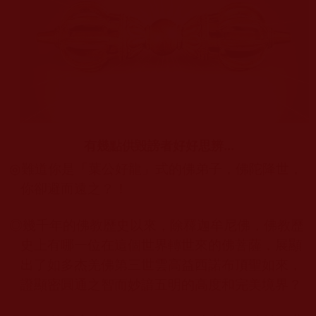
有幾點供毀謗者好好思辨...
◎
難道你是「葉公好龍」式的佛弟子，佛陀降世，
你卻避而遠之？！
◎
幾千年的佛教歷史以來，除釋迦牟尼佛，佛教歷
史上有哪一位在這個世界轉世來的佛菩薩，展顯
出了如多杰羌佛第三世雲高益西諾布頂聖如來，
證顯密圓通之智而妙諳五明的高度和完美境界？