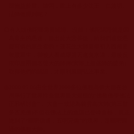
部施益於世。請問，世上有多少法王、仁波切、
法師做得到呢？
◎
有人說佛陀哪需要認證。沒錯！佛陀認證就是因
為眾生的愚迷，而出於大悲菩提，給我們這些愚
癡可憐的眾生看的！蓮花生大師當年初入西藏要
救渡眾生，卻被人看成壞蛋丟進臭水溝，最後反
依印度兩個名聲大的師傅
(
實際上是蓮師的徒弟
)
取得他們的認證，才順利展開弘法事業。
◎
2000.05.06
由全世界
2000
多位佛教高僧大德在台
灣舉行了世界性全世界最大規模的
“
佛教佛學佛法
正邪研討會
”
， 大會一致認為義雲高大師(第三世
多杰羌佛)不但在佛法上的造詣已登峰造極，真正
達到了
“
顯密俱通，五明完備
”
的境界，是顯密圓
通的佛教大師。