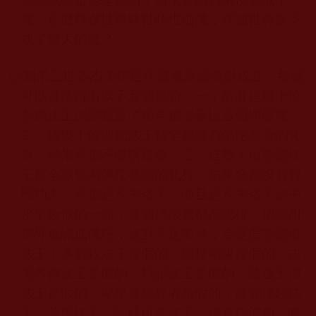
魔，那麼釋迦世尊駐世時也稱佛，
釋迦世尊
豈不
成了最大的魔？
◎如果三世多杰羌佛
是愣嚴魔這個論斷成立，那就
可以直接得出以下五個結論：一，所有這幾十位
聖德法王認證祝賀了卻全都沒看出這個愣嚴魔。
二，這幾十位聖德法王被全藏尊為佛陀菩薩的化
身，結果全都不懂愣嚴經。三，這幾十位聖德法
王被全藏尊為佛陀菩薩的化身，結果全都沒有觀
照功夫，全都是凡夫俗子，而且是凡夫俗子當中
水平較低的一類，連個愣嚴魔都不認得，把個附
佛外道認成佛陀，絕對不是聖者，全是假聖德假
法王！多智欽法王是假的，阿秋喇嘛是假的，吉
美多吉法王是假的，貝諾法王是假的，薩迦天津
法王是假的，鄔堅喜饒尊者是假的，薩迦達欽法
王、茶巴法王、阿旺班瑪法王、康卓仁波切、嘎