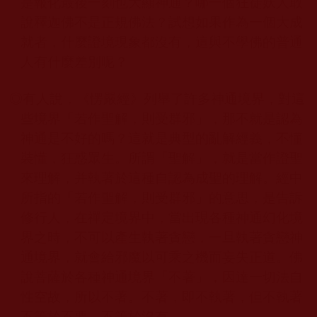
是報化最後一刻也大顯神通？哪一個狂徒妖人敢
說釋迦佛不是正規佛法？試想如果作為一個大成
就者，什麼證境現象都沒有，這與不學佛的普通
人有什麼差別呢？
◎
有人說，《愣嚴經》列舉了許多神通境界，對這
些境界「若作聖解，則受群邪」，那不就是認為
神通是不好的嗎？這就是典型的亂解經義，不懂
裝懂，狂惑眾生。所謂「聖解」，就是當作證聖
來理解，并執著於這種自認為成聖的理解。經中
所指的「若作聖解，則受群邪」的意思，是告訴
修行人，在禪定境界中，當出現各種神通幻化境
界之時，不可以產生執著貪戀，一旦執著貪戀神
通境界，就會給邪魔以可乘之機而妄失正道。佛
說菩薩於各種神通境界「不著」，因達一切法自
性空故，所以不著。不著，即不執著，但不執著
不等於不要，不等於沒有。