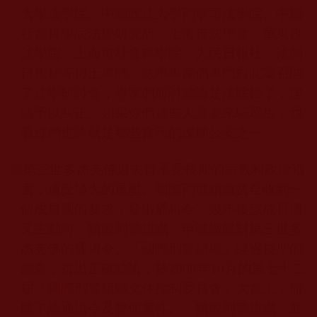
大學法學院、中國政法大學刑事司法學院、中國
社會科學院法學研究所、上海市法學會、華東政
法學院、上海市社會科學院、人民日報社、法制
日報社等博士導師、法學專家們專門對此案召開
了法學研討會，專家們研討結論是法院錯了，建
議予以糾正。如果你們這些人還要來騙眾生，我
看你們也許就是那些貪污的深圳公安之一。
◎第三世多杰羌佛
過去曾承受長期的宗教和政治迫
害，遭受極大的重壓。國際刑警組織甚至收到一
個成員國的要求，發出通緝令。幾年後該成員國
又主動向「國際刑警組織」申請撤除對第三世多
杰羌佛
的通緝令。「國際刑警組織」經過長期的
調查，得出正確結論，於
2008
年
10
月的第七十二
屆「國際刑警組織文件控制委員會」大會上，撤
除了該通緝令及整個案件。「國際刑警組織」並