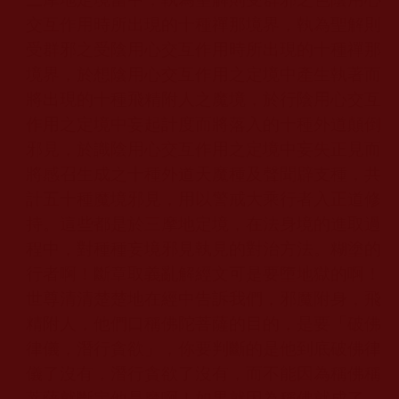
交互作用時所出現的十種禪那境界，執為聖解則
受群邪之受陰用心交互作用時所出現的十種禪那
境界，於想陰用心交互作用之定境中產生執著而
將出現的十種飛精附人之魔境，於行陰用心交互
作用之定境中妄起計度而將落入的十種外道顛倒
邪見，於識陰用心交互作用之定境中妄失正見而
將感召生成之十種外道天魔種及聲聞辟支種，共
計五十種魔境邪見，用以警戒大乘行者入正道修
持。這些都是於三摩地定境，在法身境的進取過
程中，對種種妄境邪見執見的對治方法。糊塗的
行者啊！斷章取義亂解經文可是要墮地獄的啊！
世尊清清楚楚地在經中告訴我們，邪魔附身，飛
精附人，他們口稱佛陀菩薩的目的，是要「破佛
律儀，潛行貪欲」，你要判斷的是他到底破佛律
儀了沒有，潛行貪欲了沒有，而不能因為稱佛稱
菩薩就斷定他是魔啊！如果就因為稱佛就成了