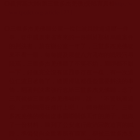
◎
義雲高大師(第三世多杰羌佛)受陷害真相
http://w
ww.tpcdct.org/article/1771
◎三世多杰羌佛辦公室一位仁波且說過這麼一件
事，從中國廣東省寄來的一份關於那樁烏龍案件
的判決書，放在辦公室一年了，三世多杰羌佛
從
來不看一眼，每每提及那些八方流布的詆毀污辱
謾罵，三世多杰羌佛聽了不笑不煩，眉頭都不皺
一下，好像完全沒有這回事存在一樣，有一次這
位仁波且著急了，總覺得這都是些需要解決的事
情，翻著判決書強行念給三世多杰羌佛
聽，念了
三頁就被三世多杰羌佛
喊停，說：「不要執著這
些，把時間用在修行上吧！」轉身離開了。三世
多杰羌佛
的幾個從事國際關係工作的弟子，組織
了一份材料，羅列了公安進行政治宗教迫害的鐵
證，準備發向全世界所有國家，卻被三世多杰羌