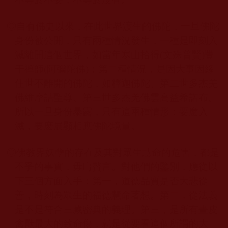
◎
自有佛史以來，在此世界渡生的佛陀，一旦佛陀
身份被公開，只有兩種情況發生，一種是即刻入
滅離開這個世界，如當年寒山拾得
(
文殊普賢
)
豐
干禪師
(
阿彌陀佛
)
；第二種情況，是因大事因緣
住世不離開的佛陀，如釋迦佛陀、第二世多杰羌
佛維摩詰聖尊、第三世多杰羌佛雲高益希諾布。
所以一旦身份暴露，只有這兩種情形：要麽入
滅，要麽展顯相應佛陀境量。
◎
佛教界妖孽的存在及其對眾生慧命的危害，都是
不爭的事實，毋庸贅言。對他們的鑒別，應從以
下三個方面入手：第一，道德品質是否大悲從
善，時刻為眾生的福德慧命著想。第二，從法義
是不是符合三藏密典的義理。第三，是所有畫皮
禽獸最大的致命傷，就是從要看這個所謂的大