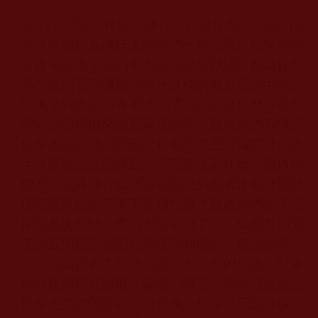
◎你們看不懂《什麼叫修行》在講什麼嗎？你們看
不懂這部法為修行人架設了一條多麼清晰完整的
菩提聖道嗎？你們看不懂《僧俗辯語》在講什麼
嗎？你們看不懂那是從什麼樣的般若境智中誕生
的嗎？難道你們看不懂《了義經》是什麼覺位的
聖者才講得出來的圓滿真諦嗎？難道你們不懂三
世多杰羌佛
的弟子已經被密宗部主阿彌陀佛接走
半途卻能被羌佛攔回，這又意味著什麼？難道你
們不懂是具備什么樣證德證境的聖者才能修法請
佛陀當眾從虛空降下真精甘露？難道你們整天看
那些凡夫非驢非馬的水平看壞了眼，猛然看到完
美的五明證量就消化不良不知所措？無論你是
誰，無論你有多高的地位，多顯赫的身份，只要
你以任何形式阻礙、破壞、誹謗、玷污或否定三
世多杰羌佛的法義，就代表你根本就不認得佛