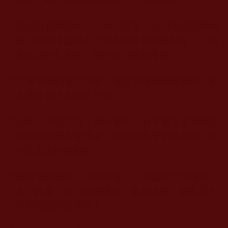
◎
那些假冒聖德的人，敢出來冒名說沒有認證與祝
賀，那就請這些人出來為眾生發個毒誓好了。如
果你說的是真的，為何你不敢發毒誓！
◎
是佛菩薩的智慧境界，還是邪魔的愚癡無能？難
道佛菩薩比凡夫還不如？
◎
如果你不是誹謗，為什麼你沒有本事拿走複製韻
雕的
2000
萬美金獎金，證明你具聖者的智慧、而
不是邪說的愚癡呢？
◎
難道無私無欲、不收供養、只利益眾生的是凡
夫、妖魔，反而錯講佛法、毫無道量、騙取眾生
供養的是佛菩薩嗎？