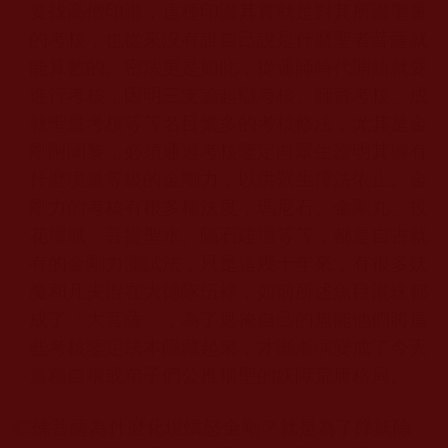
要找高僧印證，這種印證其實就是對其所證聖量
的考核，也從來沒有誰自己說是什麼聖者菩薩就
能算數的。密法更是如此，從蓮師時代開始就要
進行考核，因明三支論起辯考核、師資考核、成
就聖量考核等等名目繁多的考核修法，尤其是金
剛阿闍黎，必須通過考核鑒定向眾生證明其擁有
什麼境量等級的金剛力，以供眾生擇法依止。金
剛力的考核有很多種法度，瑪尼石、金剛丸、投
花壇城、菩提聖水、隔石建壇等等，都是自古就
有的金剛力測試法，只是這幾十年來，有很多妖
魔和凡夫混在大德隊伍裡，如前所述魚目混珠都
成了『大菩薩』，為了遮掩自己的無能他們將這
些考核鑒定法本隱藏起來，才漸漸演變成了今天
這種自稱或弟子們公推稱聖的妖障荒唐格局。
◎
佛菩薩為什麼化現憤怒金剛？就是為了降妖除