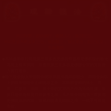
末法時期，邪妖橫行，蠱惑人心，亂我正法。
本站宣揚捍衛如來正法，摧邪顯正，施益眾生，起正知見，
不為魔惑。
◆
本站遵奉依行南無第三世多杰羌佛與釋迦牟尼佛所說的教法
為無上根本指南，並遵照第三世多杰羌佛辦公室的文告努
力實行運作。
◆
除三段金釦大聖德能作開示所說法義錯誤較少，四段金釦以
上的巨聖德能作正確開示之外，本站所發布的法王、尊
者、仁波且、法師、居士等的文章均不作為法義依據，最
多只能作為知見行持參考之用，凡不符合南無第三世多杰
羌佛說法的內容，皆屬邪說邊見錯誤之理，一概不可依從
學習。