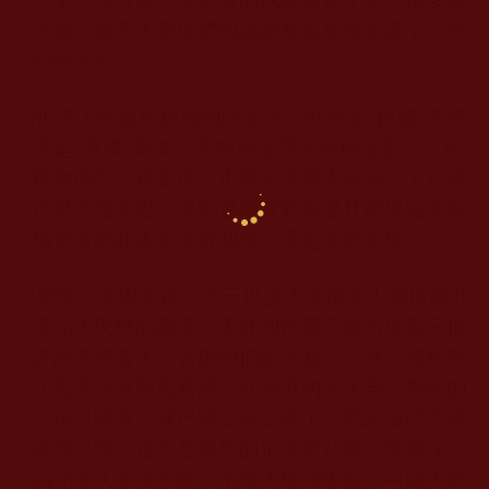
羌佛
，後來大聖德們的認證祝賀無非是多了一層
印證而已！
◎
很多人執著於自稱的問題上，到底是
“
自稱
”
重要
還是
“
事實
”
重要？若自稱是罪大惡極是妄語，那
釋迦佛陀說祂是佛，也難道是罪大惡極？！自稱
什麼不是重點，重點是事實到底是什麼與這個自
稱背後的起因是基於我執，還是基於菩提。
◎廣東公安因為貪污了三世多杰羌佛
等人價值達
26
億元人民幣的書畫，因此他們藉宗教而迫害三世
多杰羌佛
等人，否則他們賠不起。不然，哪裡有
法庭還沒有開庭審理，在開庭的當天早上廣州的
《信息時報》就已經提前公佈了法院結論的荒唐
事件出現？這不是典型的迫害是什麼？更何況，
由北京大學法學院、清華大學法學院、中國人民