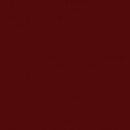
◎
有人說沒有大寶法王或達賴喇嘛的認證所以不
算？第一、照這個邏輯，西藏許多法王與仁波切
的身分都是假的了，因為很多人都沒有這兩位的
認證書呀！第二、他們的傳法上師公保法王與楚
西法王都認證祝賀羌佛了，難道當師父的認證比
不上當徒兒的？
◎
大量的佛弟子們修學第三世多杰羌佛所傳授的佛
法後，得到了成就解脫，難道這樣的佛法是假，
而臨終病死得不到解脫的卻是真佛法成就者？
◎畢竟是末法時期，大多數人學佛經都學了個似懂
非懂，也沒有什麼人能正確講解，尤其《愣嚴
經》，主要講的是空性真如的道理，能正解的人
更加鳳毛麟角。《大佛頂首愣嚴經》從第九卷後
半部開始至第十卷，釋迦世尊先後列舉了行者於
三摩地定境當中，執為聖解則受群邪之色陰用心