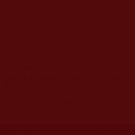
CAPTCHA
該問題用於測試您是否是正常使用者，並防止垃圾郵件自動
提交。