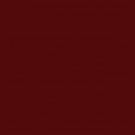
德，是否是擁有聖證量的成就者，還是一個只會
講空洞理論，甚至是連空洞理論都錯謬連篇的凡
夫。
◎
這些佛法儀軌形式所帶給眾生的解脫實效在哪
裏？儀軌形式之下有真實的佛法力量顯現出來給
眾人觀看以得三密加持，能為眾生帶來解脫的效
用，這才是正宗佛法的圓滿次第。同樣，是不是
佛菩薩再來的聖者，也必須要從他所展顯的證量
去鑒定，而不能停留在外表的架勢威儀。
◎
是不是聖者，是哪個等級的聖者，那是必須經過
證量考核印證，而不是自己說了，或者凡夫行人
們推舉了就算數的，從古至今都要考核。當年阿
難尊者說自己證道了，迦業尊者便考核他，讓他
從鎖孔進門。顯教各派歷代成就者證道以後，也