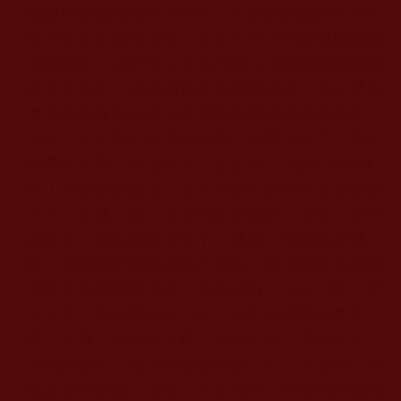
國際刑警組織是在
2005
年
9
月應會員國的申請對
第三世多杰羌佛
立案，經過三年十分嚴肅細緻清
澈的調查，
2008
年
10
月由光明公正的國際刑警組
織大會審定，決議撤銷立案和通緝令。第三世多
杰羌佛
就像黃金被放進國際刑警組織的熔爐中，
淬煉三年出來不但是純淨的，而更加光芒，得到
世界和平獎。這是壞人？還是好人
?
是聖潔的佛
陀！那些善根膚淺，以外表發生的事來定論聖者
凡夫，自迷入愚，正是佛教所說的「愚痴」根性
的眾生，現在應該省悟了。其實，佛陀就是佛
陀，國際刑警的通緝撤不撤除，並不能作為證明
佛陀之為佛陀的本質。他日清白，今日污陷，明
日光輝，難道因為被污陷，就失去佛陀的本質了
嗎？光輝了就是聖人嗎？當然不會。佛陀對於污
謗祂的眾生，祂沒有絲毫嗔恨之心，而是觀一切
冤家嗔懟為親人父母，利益他們，祈願他們遠離