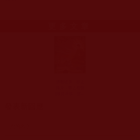
更多文章
佛教故事：影之
隨身，響之應聲
[嚴持淨戒、慈悲
救濟的福報]
發表新回應