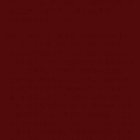
佛
制止，理由只有一句話：「眾生無明害我，難
道我也無明生是非嗎？」佛陀的境界是光明的，
任何塵勞陰翳都無法沾染。
◎
佛說三藏十二部，幾乎每一部經中都有神通示
現，包括百業經，世尊講述眾生的前生後世，從
多劫以前的宿業往事，到百千萬劫之後的果報，
不是神通又如何得知？世尊讚大目犍連尊者神通
第一，如果佛法不要神通，世尊為什麼讚嘆大目
犍連尊者的神通本事？還有人所盡知的維摩居士
於方丈室中大顯神通的佛經紀實，真是處處神
通。神通它是修行證量的表顯，是修行過程中的
現象，但不是成就解脫的目的，是行持中必然副
產物的湧顯，所以，凡是成就的佛教徒，都是必
然經過神通階段的。反問之，是否正規佛法不講
神通？那為什麼大教主釋迦佛陀處處顯神通？就