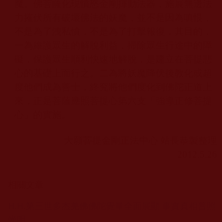
魔。佛菩薩化現憤怒金剛揮動法器，施展無邊法
力摧伏所有破壞佛法的妖魔，並不是因為嗔恨，
不是為了洩私憤，不是為了打擊報復，其目的，
一為維護眾生的解脫利益，掃除眾生行途中的障
礙，保護眾生順利快速地解脫，是建立在菩提悲
心的基礎上而行之。二為將妖魔降伏後教化或超
度他們成為善士，終究將他們度化到佛陀正道上
來，正是菩薩應照菩提心第六支「強導正修菩提
心」的實施。
大願菩提金剛正法中心 站長恭製整理
2012.5.26
相關文章
H.H.第三世多杰羌佛佛陀覺量全面展顯 事實真相普照
光明