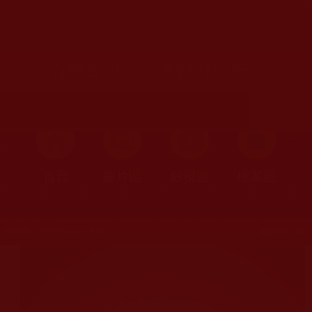
首頁
»
理諦護法
»
捍衛南無第三世多杰羌佛
»
其他維護佛
您在這裡
首頁
»
理諦護法
有幾點供毀謗者好好思辨...
首頁
圖片區
影視區
檔案區
發文時間：2012年05月26日 星期六
瀏覽次數：240