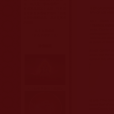
就，也只是一個名相而已，其
實成果遠超三十大類，H.H.第
三世多杰羌佛確實達到了前無
古聖的展顯成就，這才是實相
的認證。
三十大類成就-
《多杰羌佛第三世》
諸佛認證
大日如來尊勝法王賦授記