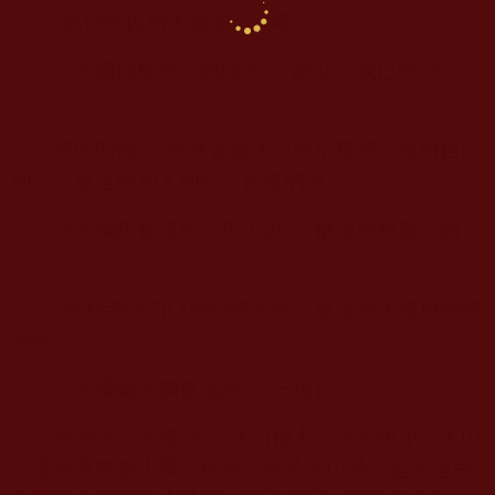
“那你就再到天邊去一次吧。”
小沙彌同樣立刻就回答：“師父，我已經到
了。”
禪師問他：“你在製造大山與小草時，是用自己
的心，還是與別人的心一起造的呢？”
小沙彌想都沒想，馬上說：“都是用我自己的
心。”
“你到寺院門口用得時間長，還是到天邊用的時
間長？”
小沙彌毫不猶豫地說：“一樣長。”
禪師第三次發問：“大山很大，小草很小，大山
上還長著無數小草，那麼，你造大山時，是不是用