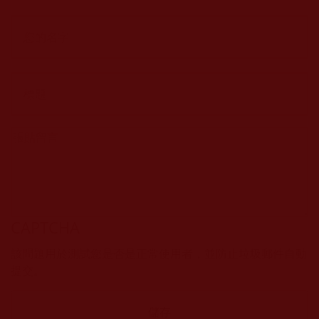
CAPTCHA
該問題用於測試您是否是正常使用者，並防止垃圾郵件自動
提交。