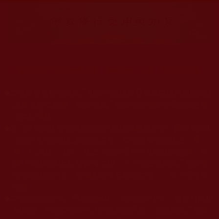
大量佛弟子恭聞羌佛法音，修學如來正法，而獲諸受用。
◆
本站遵奉依行南無第三世多杰羌佛與釋迦牟尼佛所說的教法
為無上根本指南，並遵照第三世多杰羌佛辦公室的文告努
力實行運作。
◆
除三段金釦大聖德能作開示所說法義錯誤較少，四段金釦以
上的巨聖德能作正確開示之外，本站所發布的法王、尊
者、仁波且、法師、居士等的文章均不作為法義依據，最
多只能作為知見行持參考之用，凡不符合南無第三世多杰
羌佛說法的內容，皆屬邪說邊見錯誤之理，一概不可依從
學習。
◆
本站網站的型式、目錄的編排、圖文的呈現等一切資料與相
關規劃，均為本站建置人員自我的意思，非南無第三世多