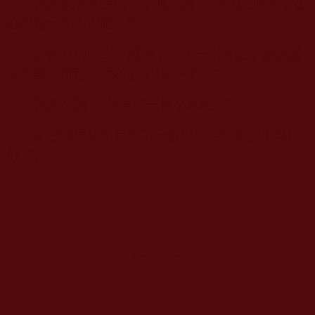
禪師沒有直接回答，而是說：“你閉上眼睛，在
心裡造一座大山吧。”
沙彌真的閉上了眼睛，等了一小會兒，他睜開
眼睛說：“師父，我的大山造好了。”
禪師又說：“你再造一根小草吧。”
小沙彌同樣閉目想了一會兒，告訴師父小草造
好了。