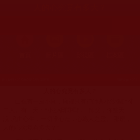
人的心究竟有多大？
首頁
圖片區
影視區
檔案區
發文時間：2022年04月08日 星期五
瀏覽次數：223
人的心究竟有多大？
山裡有一座小廟，廟裡只有禪師與小沙彌師徒
二人。有一天：“小沙彌問禪師，師父，你整天
說‘境由心生，一切唯心造，心為人之靈。’那麼，
人的心究竟有多大？”