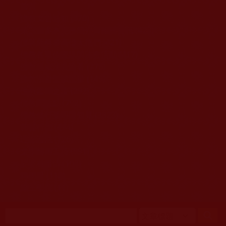
移至主內容
首頁
佛教文告通知 (370)
第三世多杰羌佛簡介與相關資訊 (423)
佛菩薩尊者高僧大德們 (421)
佛教各單位資訊與法會活動 (417)
佛教經藏法義論著 (776)
佛教法會聖蹟證量 (149)
佛教鑑師之道 (292)
佛教聞法點 (792)
佛教修行受用與知見 (3823)
菩提行德 (494)
理諦護法 (726)
文學藝術工巧 (691)
娑婆有溫情 (107)
科學眼 (110)
線上學院 (11)