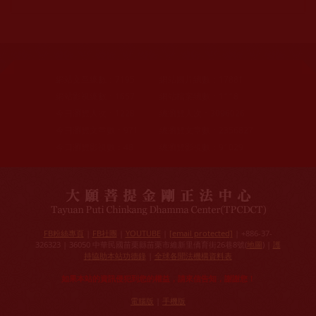
網站文章總數：
7195
網站圖片總數：
17881
網站影視總數：
1657
網站檔案總數：
1118
今日瀏覽人次：
1228
總瀏覽人次：
3096026
今日瀏覽文章數：
971
總瀏覽文章數：
2356827
今日瀏覽影視數：
48
總瀏覽影視數：
91029
FB粉絲專頁
|
FB社團
|
YOUTUBE
|
[email protected]
| +886-37-
326323 | 36050 中華民國苗栗縣苗栗市維新里僑育街26巷8號(
地圖
) |
護
持協助本站功德錄
|
全球各聞法機構資料表
如果本站的資訊侵犯到您的權益，請來信告知，謝謝您！
電腦版
|
手機版