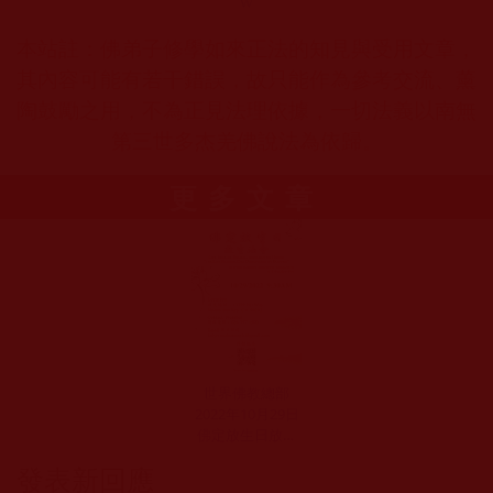
w
本站註：佛弟子修學如來正法的知見與受用文章，
其內容可能有若干錯誤，故只能作為參考交流、薰
陶鼓勵之用，不為正見法理依據，一切法義以南無
第三世多杰羌佛說法為依歸。
更多文章
世界佛教總部
2022年10月29日
佛定放生日放生
法會
發表新回應