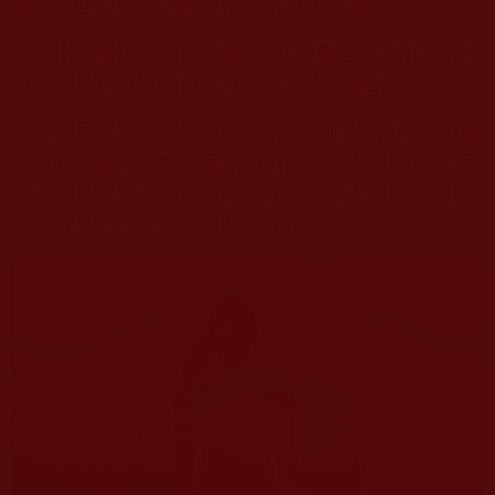
全部的心？而造小草時，是不是用一部分心？”
小沙彌搖搖頭，說道：“不管是造長滿小草的大
山，還是單單造一根小草，都得用全部的心。”
於是，禪師開示說：“在心中到天邊與到門口用
的時間一樣長，可見我們的心無快無慢。製造一座
大山，是用一個心；製造一株小草，也得用一個
心，可見心亦大亦小，能大能小。”