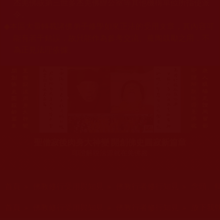
杰羌佛或第三世多杰羌佛辦公室等其他機構單位所指使派
令。
◆
本區大量轉載諸佛弟子修學如來正法的受用文章，其內容可
能有若干錯誤，故只能作為參考交流、薰陶鼓勵之用，不
為正見法理依據。
聖僧寂後肉身大神變 開創佛史圓寂新篇章
印證解脫法源就在羌佛處
您在這裡
首頁
»
佛教修行受用與知見
»
佛教行者修行知見
»
念頭、
您在這裡
首頁
»
佛教修行受用與知見
»
佛教行者修行知見
»
放下我