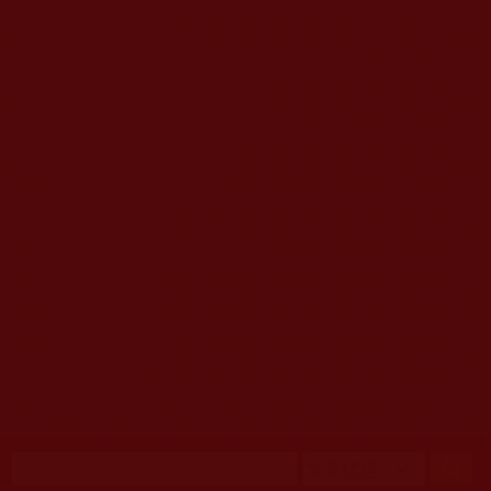
移至主內容
首頁
佛教文告通知 (370)
第三世多杰羌佛簡介與相關資訊 (423)
佛菩薩尊者高僧大德們 (421)
佛教各單位資訊與法會活動 (417)
佛教經藏法義論著 (776)
佛教法會聖蹟證量 (149)
佛教鑑師之道 (292)
佛教聞法點 (792)
佛教修行受用與知見 (3823)
菩提行德 (494)
理諦護法 (726)
文學藝術工巧 (691)
娑婆有溫情 (107)
科學眼 (110)
線上學院 (11)