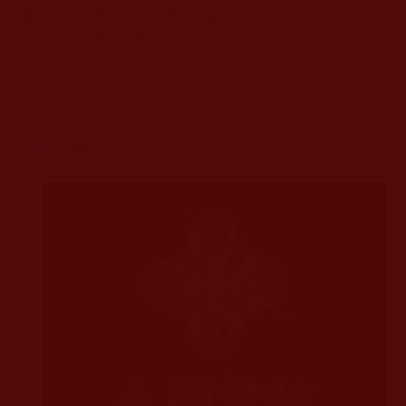
彌勒菩薩也要開龍華會渡脫無數眾生，所以你說行善渡眾
生累積功德多重要阿。
回應
瀏覽次數：17