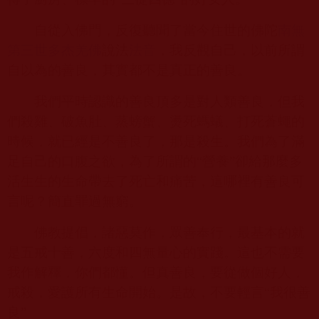
自從入佛門，反復聽聞了當今住世的佛陀
南無
第三世多杰羌佛
說法
法音
，我反觀自己，以前所謂
自以為的善良，其實都不是真正的善良。
我們平時認識的善良頂多是對人類善良，但我
們殺雞、破魚肚、蒸螃蟹、燙死螞蟻、打死蒼蠅的
時候，就已經是不善良了，那是殺生。我們為了滿
足自己的口腹之欲，為了所謂的“營養”卻給那麼多
活生生的生命帶去了死亡和痛苦，這哪裡有善良可
言呢？簡直罪過無窮。
佛教提倡，諸惡莫作，眾善奉行，最基本的就
是五戒十善，六度和四無量心的實踐。這也不需要
我作解釋，你們都懂。但真善良，要從做個好人，
戒殺，愛護所有生命開始。是故，不要輕言“我很善
良”