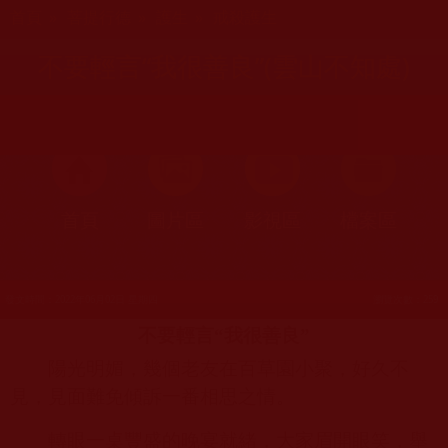
您在這裡
首頁
»
菩提行德
»
護生
»
戒殺護生
不要輕言“我很善良”(雲山不知處)
首頁
圖片區
影視區
檔案區
發文時間：2022年06月02日 星期四
瀏覽次數：259
不要輕言“我很善良”
陽光明媚，幾個老友在百草園小聚，好久不
見，見面難免傾訴一番相思之情。
轉眼一桌豐盛的晚宴就緒，大家眉開眼笑，舉