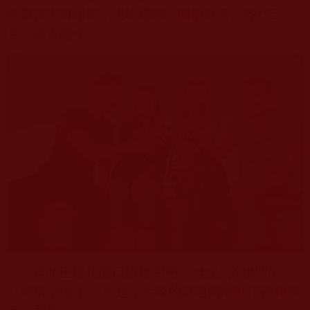
杯慶賀吉日相聚，邊吃邊聊，暢所欲言，各抒己
見，談古論今。
這時王部長開口語驚四座：“老古”入佛門了
（綽號
:
古板），於是，大家的話題轉向到行善和學