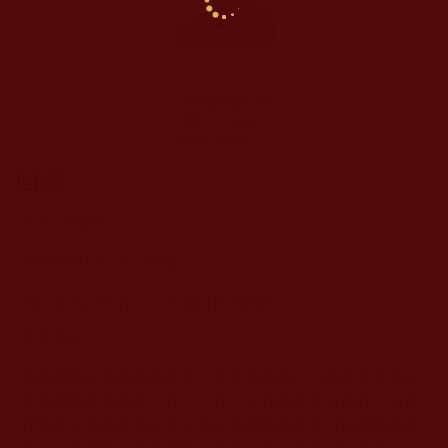
為何多年修行無
受用？一位修行
者的心行轉折......
回應
路人 (未驗證)
2022年07月27日 星期三
佛法在世間，不離世間覺
智貴您好:
我路過剛好看到您的留言，您提到無漏，一般的凡夫俗子
要習得漏盡通要從一禪、二禪、三禪然後進入四禪。於四
禪境界中如如不動證得五通之後繼續精進才可以得到漏盡