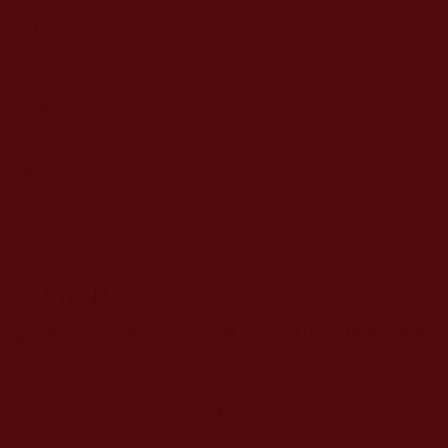
CAPTCHA
該問題用於測試您是否是正常使用者，並防止垃圾郵件自動
提交。