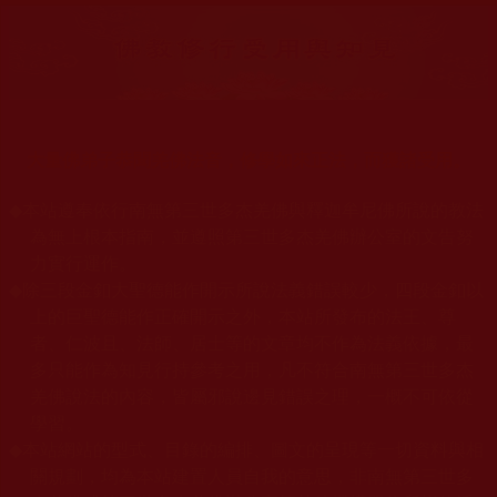
大量佛弟子恭聞羌佛法音，修學如來正法，而獲諸受用。
◆
本站遵奉依行南無第三世多杰羌佛與釋迦牟尼佛所說的教法
為無上根本指南，並遵照第三世多杰羌佛辦公室的文告努
力實行運作。
◆
除三段金釦大聖德能作開示所說法義錯誤較少，四段金釦以
上的巨聖德能作正確開示之外，本站所發布的法王、尊
者、仁波且、法師、居士等的文章均不作為法義依據，最
多只能作為知見行持參考之用，凡不符合南無第三世多杰
羌佛說法的內容，皆屬邪說邊見錯誤之理，一概不可依從
學習。
◆
本站網站的型式、目錄的編排、圖文的呈現等一切資料與相
關規劃，均為本站建置人員自我的意思，非南無第三世多