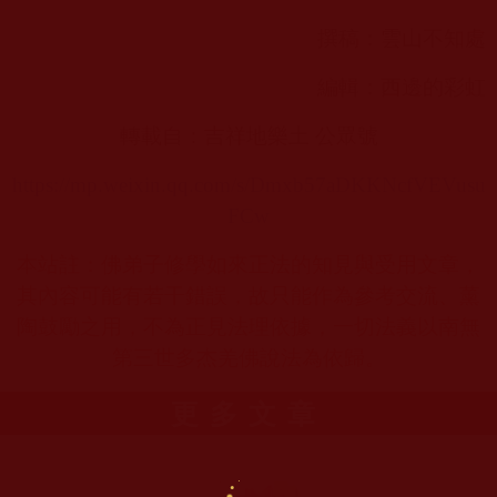
撰稿：雲山不知處
編輯：西邊的彩虹
轉載自：吉祥地樂土 公眾號
https://mp.weixin.qq.com/s/Dmxb57aDKKNcfVEVusu
FCw
本站註：佛弟子修學如來正法的知見與受用文章，
其內容可能有若干錯誤，故只能作為參考交流、薰
陶鼓勵之用，不為正見法理依據，一切法義以南無
第三世多杰羌佛說法為依歸。
更多文章