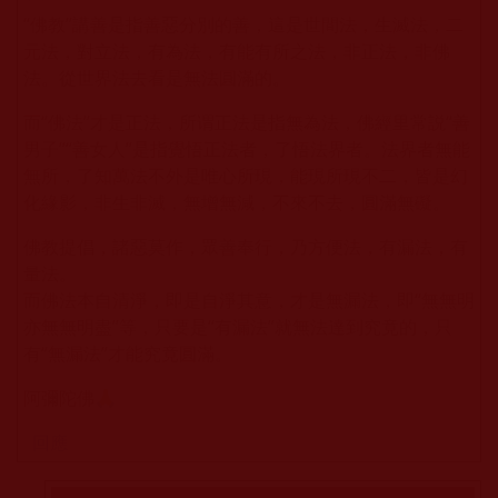
“佛教”講善是指善惡分別的善，這是世間法，生滅法，二
元法，對立法，有為法，有能有所之法，非正法，非佛
法。從世界法去看是無法圓滿的。
而“佛法”才是正法，所谓正法是指無為法，佛經里常説“善
男子”“善女人”是指覺悟正法者，了悟法界者。法界者無能
無所，了知萬法不外是唯心所現，能現所現不二，皆是幻
化緣影，非生非滅，無增無減，不來不去，圓滿無礙。
佛教提倡，諸惡莫作，眾善奉行，乃方便法，有漏法，有
量法。
而佛法本自清淨，即是自淨其意，才是無漏法，即“無無明
亦無無明盡”等，只要是“有漏法”就無法達到究竟的，只
有“無漏法”才能究竟圓滿。
阿彌陀佛🙏
回應