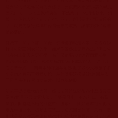
通，這些佛經上甚至網路上都有人寫出來您可以去查。但
是要得到禪定你就首先要修行，要依照因果(佛法說的就是
因果)一步一步地去累積功德，不然業力一來煩惱就來，煩
惱一來你就入不了定，定都定不了。所以要證得漏進通的
話，就要先修行累積功德讓善果先成熟，讓業力煩惱遠離
是必要的。
佛法在世間，不離世間覺，佛法講的就是因果，要透過修
行才可以證到成就的果，如果你說佛法是無為法那佛菩薩
就在佛土整天入定打坐，為什麼還要來輪迴裡面渡眾生
呢?就是因為渡眾生累積功德才能種下成就的因，你可以
看看悲華經， 南無本師釋迦牟尼佛 渡了多少人布施了多
少身肉才圓滿了種種功德，為什麼要這樣做?就是因為依
照因果來修行累積功德才可以成就解脫。
最後再提提近代的大師，虛雲法師證道以後為什麼還要渡
眾生?而且不只虛雲法師，只要是歷史上有名的真正有聖
量的大師都是不斷的利益眾生渡眾生，比如達摩祖師祂入
定九年後出來一樣是去渡眾生，這原因是什麼，只有一個
那就是要去渡眾生累積功德才能成就解脫最後成佛，就連