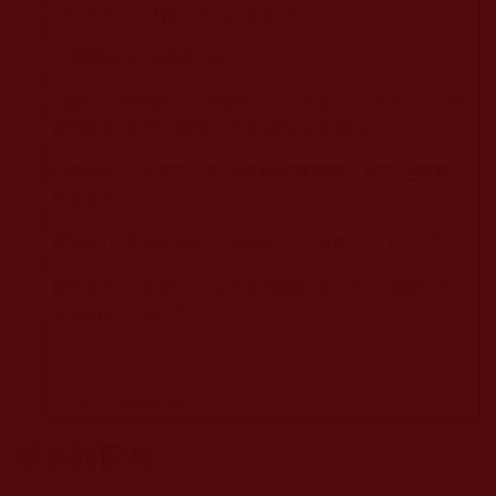
高談闊論!你證佛性沒!?
高談闊論!你證
佛性沒!?
"
善惡分別的善，這是世間法......非正法，非佛法
"，那
麼佛陀要我們守戒律去惡揚善全是外道法!?
四無量心非正法?!三聚淨戒裡就有誓斷一切惡之誓願，
非正法?!
其他句中還有充滿邪惡知見的觀點就不一一點出了...
勸你多恭南無第三世多杰羌佛的法音，生正知見，不
要浪費蹉跎這一生了!
回應
瀏覽次數：37
發表新回應