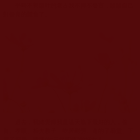
平時不善談吐的老古我不得不發言，談談自己
對善良的體會了。
過去，我總覺得我是這天底下最好的人，善
良、孝順、相夫教子、吃苦耐勞、進的了廳堂、下
得了廚房、標準的“三從四德”的好女人。