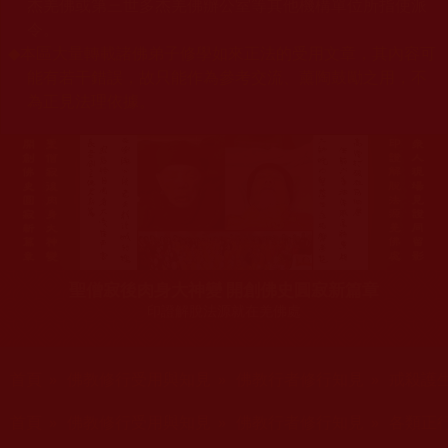
杰羌佛或第三世多杰羌佛辦公室等其他機構單位所指使派
令。
◆
本區大量轉載諸佛弟子修學如來正法的受用文章，其內容可
能有若干錯誤，故只能作為參考交流、薰陶鼓勵之用，不
為正見法理依據。
聖僧寂後肉身大神變 開創佛史圓寂新篇章
印證解脫法源就在羌佛處
您在這裡
首頁
»
佛教修行受用與知見
»
佛教行者修行知見
»
戒殺護
您在這裡
首頁
»
佛教修行受用與知見
»
佛教行者修行知見
»
各類正