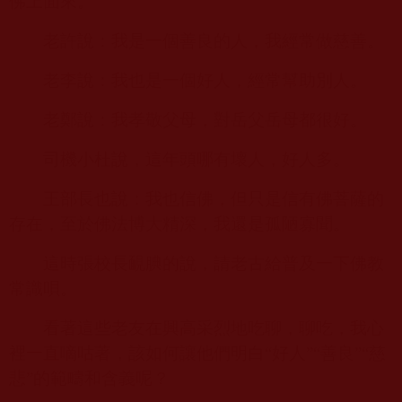
佛上面來。
老許說：我是一個善良的人，我經常做慈善。
老李說：我也是一個好人，經常幫助別人。
老鄭說：我孝敬父母，對岳父岳母都很好。
司機小杜說，這年頭哪有壞人，好人多。
王部長也說：我也信佛，但只是信有佛菩薩的
存在，至於佛法博大精深，我還是孤陋寡聞。
這時張校長靦腆的說，請老古給普及一下佛教
常識唄。
看著這些老友在興高采烈地吃聊，聊吃，我心
裡一直嘀咕著，該如何讓他們明白“好人”“善良”“慈
悲”的範疇和含義呢？