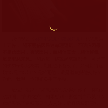
我們學習《
淺釋邪惡見和錯誤知見
》邪惡見第
十五條：“
認不明信因果迷命理運氣。不明信因果，
不相信因果，否認因果，而相信算命，相信運氣，
這是邪惡知見。
”關於這一條說起來誰都懂，可是有
的佛弟子以此為業，勸阻也不會改了。如何對待這
類“師兄”“師姐”？是離開他，還是繼續與他交好？
對此，我與一位師姐發生了爭執。
這位師姐說：“如果感覺他影響到你了，你就必
須離開。”言外之意，如果感到不影響到自己就可以
繼續與犯了這種邪見之人交好，縱容這種邪惡知