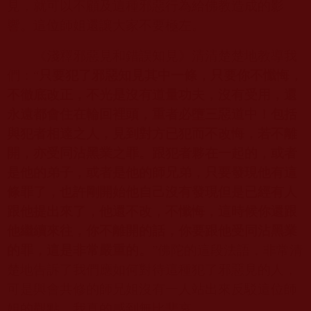
見，就可以不顧及這種邪惡行為給佛教造成的影
響。這位師姐還讓大家不要極左。
《淺釋邪惡見和錯誤知見》清清楚楚地教導我
們：“
只要犯了邪惡知見其中一條，只要你不懺悔，
不徹底改正，不光是沒有道量功夫，沒有受用，還
永遠都會住在輪回裡頭，重者必墮三惡道中！包括
與犯者相達之人，見到對方已犯而不改悔，若不離
開，亦受同沾黑業之罪。跟犯者夥在一起的，或者
是他的弟子，或者是他的師兄弟，只要發現他有這
條罪了，也許剛開始他自己沒有發現但是已經有人
跟他提出來了，他還不改，不懺悔，這時候你還跟
他繼續來往，你不離開的話，你要跟他受同沾黑業
的罪，這是非常嚴重的。
”佛陀的這段法語，非常清
楚地告訴了我們應如何對待這種犯了邪惡見的人，
可是與會共修的師兄姐沒有一人站出來反駁這位師
姐的觀點，我真的感到無比悲哀。