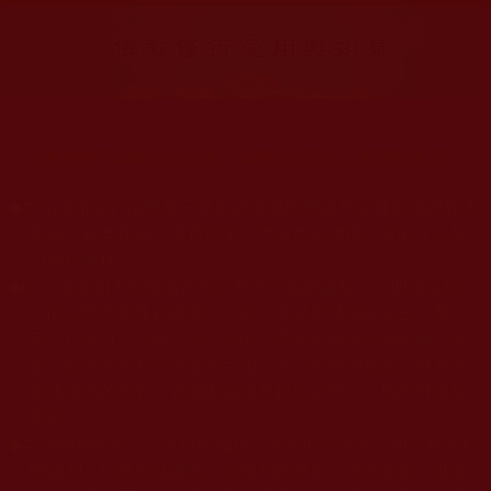
大量佛弟子恭聞羌佛法音，修學如來正法，而獲諸受用。
◆
本站遵奉依行南無第三世多杰羌佛與釋迦牟尼佛所說的教法
為無上根本指南，並遵照第三世多杰羌佛辦公室的文告努
力實行運作。
◆
除三段金釦大聖德能作開示所說法義錯誤較少，四段金釦以
上的巨聖德能作正確開示之外，本站所發布的法王、尊
者、仁波且、法師、居士等的文章均不作為法義依據，最
多只能作為知見行持參考之用，凡不符合南無第三世多杰
羌佛說法的內容，皆屬邪說邊見錯誤之理，一概不可依從
學習。
◆
本站網站的型式、目錄的編排、圖文的呈現等一切資料與相
關規劃，均為本站建置人員自我的意思，非南無第三世多