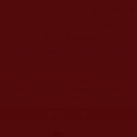
撰文：籬菊半開
編輯：合立
轉載自：修行廣角鏡
https://mp.weixin.qq.com/s/kVKSt08dtTP43y6DCFyb
Sg
本站註：佛弟子修學如來正法的知見與受用文章，
其內容可能有若干錯誤，故只能作為參考交流、薰
陶鼓勵之用，不為正見法理依據，一切法義以南無
第三世多杰羌佛說法為依歸。
更多文章