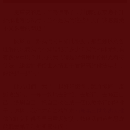
更重要的是，作為佛弟子，對佛陀教戒應不打
折扣地遵照執行，並不是我們這些凡夫自我感覺受
不受影響的問題！
關於這一點我們尚且如此態度，那些難以意會
理解的法義我們不知道犯了多少？我們的罪業到底
有多深重啊？凡夫的我們總是習慣用世俗眼光看待
佛法，總習慣把俗世人情面子看得高於佛法準則，
好好想一想吧！
師兄姐們，我們一起好好懺悔，認真懺悔，虔
誠改過吧。一條一款地去對照、去履行、去修正自
己，洗刷自己，把自己改造成一個依教奉行的好佛
子，這樣，我們才有資格祈求
南無第三世多杰羌佛
佛陀師父和佛母早日重返娑婆，救度我們這些愚癡
的罪業弟子和無明眾生啊！