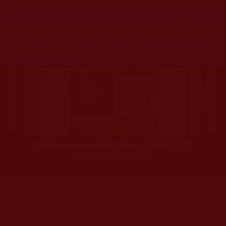
杰羌佛或第三世多杰羌佛辦公室等其他機構單位所指使派
令。
◆
本區大量轉載諸佛弟子修學如來正法的受用文章，其內容可
能有若干錯誤，故只能作為參考交流、薰陶鼓勵之用，不
為正見法理依據。
聖僧寂後肉身大神變 開創佛史圓寂新篇章
印證解脫法源就在羌佛處
您在這裡
首頁
»
佛教修行受用與知見
»
修行成長與正行發心
»
佛陀
佛陀為眾生擔業而涅槃， 我是罪孽