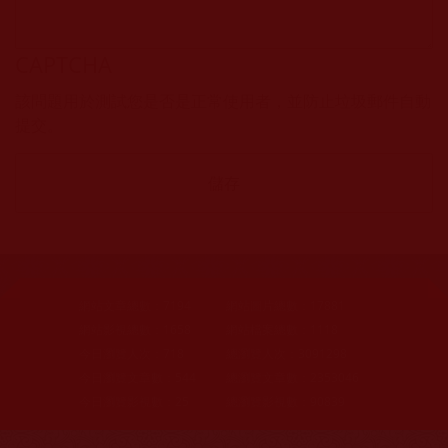
CAPTCHA
該問題用於測試您是否是正常使用者，並防止垃圾郵件自動
提交。
網站文章總數：
7194
網站圖片總數：
17881
網站影視總數：
1658
網站檔案總數：
1118
今日瀏覽人次：
718
總瀏覽人次：
3091298
今日瀏覽文章數：
544
總瀏覽文章數：
2353046
今日瀏覽影視數：
25
總瀏覽影視數：
90839