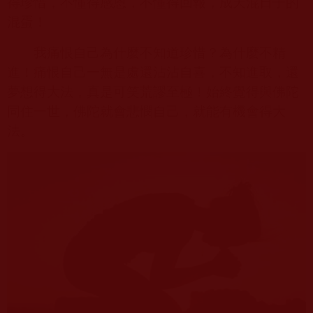
得珍惜，不懂得感恩，不懂得回報，成天混日子的
混蛋！
我痛恨自己為什麼不知道珍惜？為什麼不精
進！痛恨自己一無是處還沾沾自喜，不知進取，還
夢想得大法，真是可笑荒謬至極！始終覺得與佛陀
同住一世，佛陀就會悲憫自己，就能有機會得大
法。