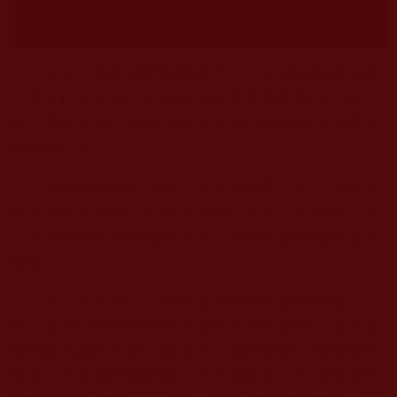
今天，佛陀遽然離開我們，方知成就解脫的路
上沒有任何僥倖，任何時候都需要像密勒日巴祖
師、彌吽大師、能海法師等古德們那樣的求法學法
精神和行為。
佛陀佛母報化涅槃，大家都惶恐不安，平時不
被重視的共修群，忽然倍受關注起來。共修時，有
三位師姐都分別給我發資訊，讓我把她們都拉進共
修群。
第二天共修完，我問這幾個師姐參加共修了
嗎？有兩位師姐期期艾艾地告知我沒參加。這就是
我們師兄姐的現狀。如果不拉她們進群，個個都有
意見。可拉她們進群後，又不當回事。對待學習的