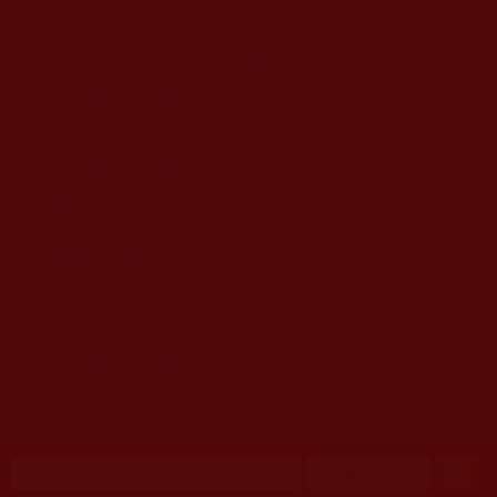
移至主內容
首頁
佛教文告通知 (370)
第三世多杰羌佛簡介與相關資訊 (423)
佛菩薩尊者高僧大德們 (421)
佛教各單位資訊與法會活動 (417)
佛教經藏法義論著 (776)
佛教法會聖蹟證量 (149)
佛教鑑師之道 (292)
佛教聞法點 (792)
佛教修行受用與知見 (3823)
菩提行德 (494)
理諦護法 (726)
文學藝術工巧 (691)
娑婆有溫情 (107)
科學眼 (110)
線上學院 (11)