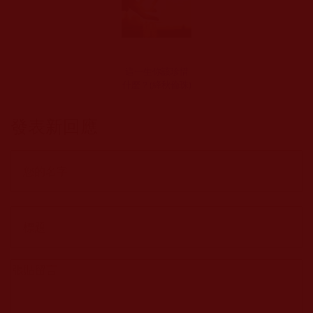
這一生你該珍惜
什麼？(絳秋倫珠)
發表新回應