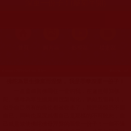
深重一份子！(籬菊半開)
首頁
圖片區
影視區
檔案區
發文時間：2022年05月16日 星期一
瀏覽次數：487
佛陀為眾生擔業而涅槃， 我是罪孽深重一份子！
一直慶倖與佛同住一世的我，在遽然得知佛
陀、佛母為眾生擔業而涅槃報化，猶如五雷轟頂，
似乎自己所有的倚仗都被收走了，我悲痛惶恐不能
自已，同時也深深感覺自己是那樣的不可饒恕，自
己就是致使佛陀佛母涅槃的罪孽一份子！一個不懂