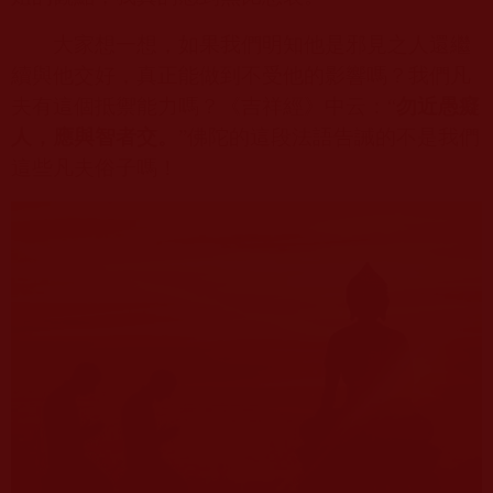
大家想一想，如果我們明知他是邪見之人還繼
續與他交好，真正能做到不受他的影響嗎？我們凡
夫有這個抵禦能力嗎？《吉祥經》中云：“
勿近愚癡
人，應與智者交。
”佛陀的這段法語告誡的不是我們
這些凡夫俗子嗎！