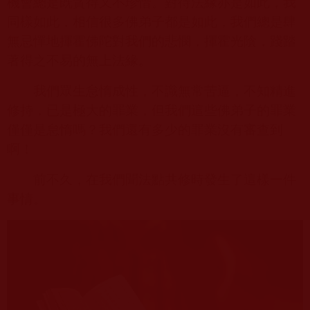
機會總是既貪得又不珍惜。對待法緣亦是如此，我
同樣如此，相信很多佛弟子都是如此，我們總是肆
無忌憚地揮霍佛陀對我們的悲憫，揮霍光陰，踐踏
著得之不易的無上法緣。
我們眾生怠惰成性，不識無常苦逼，不知精進
修持，已是極大的罪業，但我們這些佛弟子的罪業
僅僅是怠惰嗎？我們還有多少的罪業沒有審查到
啊！
前不久，在我們聞法點共修時發生了這樣一件
事情。