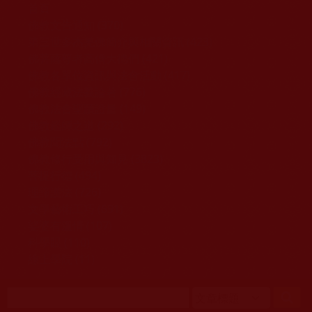
移至主內容
首頁
佛教文告通知 (370)
第三世多杰羌佛簡介與相關資訊 (423)
佛菩薩尊者高僧大德們 (421)
佛教各單位資訊與法會活動 (417)
佛教經藏法義論著 (776)
佛教法會聖蹟證量 (149)
佛教鑑師之道 (292)
佛教聞法點 (792)
佛教修行受用與知見 (3823)
菩提行德 (494)
理諦護法 (726)
文學藝術工巧 (691)
娑婆有溫情 (107)
科學眼 (110)
線上學院 (11)