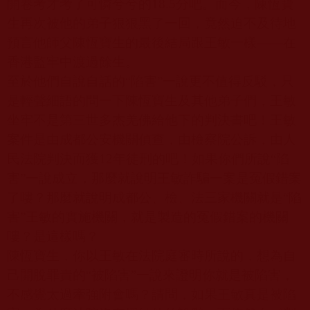
開卷考才考了可憐兮兮的
18.5
分吧。而今，陳恆寶
生再次被他的弟子狠狠黑了一回，竟然迫不及待地
預言他師父陳恆寶生的最後結局跟王敏一樣
——
在
香港監牢中渡過餘生。
至於他們自說自話的
“
陷害
”
一說更不值得反駁，只
是輕聲細語的問一下陳恆寶生及其他弟子們，王敏
坐牢不是第三世多杰羌佛給他下的判決書吧！王敏
案件是由成都公安機關偵查，由檢察院公訴，由人
民法院判決而獲
12
年徒刑的吧！如果你們所說
“
陷
害
”
一說成立，那麼就說明王敏詐騙一案是冤假錯案
了嘍？那麼就說明成都公、檢、法三家機關就是
“
陷
害
”
王敏的實施機關，就是製造的冤假錯案的機關
嘍？是這樣嗎？
陳恆寶生，你以王敏在法院庭審時所說的，想為自
己開脫罪責的
“
被陷害
”
一說來證明你就是被陷害，
不感覺太過牽強附會嗎？請問，如果王敏真是被陷