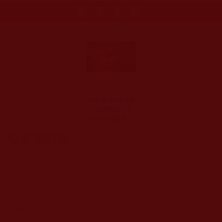
更多文章
出家裸捐588萬遭
一邊倒指責，是
捐掉人倫還是道
德綁架？(貢波)
發表新回應