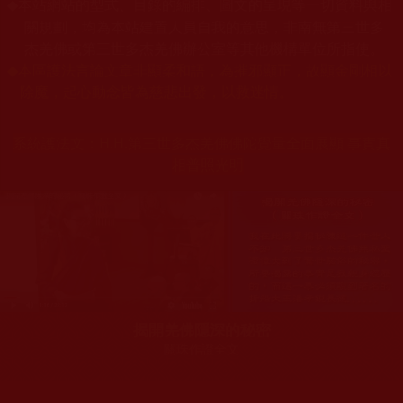
本站網站的型式、目錄的編排、圖文的呈現等一切資料與相
◆
關規劃，均為本站建置人員自我的意思，非南無第三世多
杰羌佛或第三世多杰羌佛辦公室等其他機構單位所指使。
◆
本區護法言論文章非顯柔和語，為摧邪顯正，故顯金剛相以
除魔，起心動念皆為慈悲出發，以救迷情。
系統護法文：
H.H.第三世多杰羌佛佛陀覺量全面展顯 事實真
相普照光明
揭開羌佛隱深的秘密
關珠作證全文
您在這裡