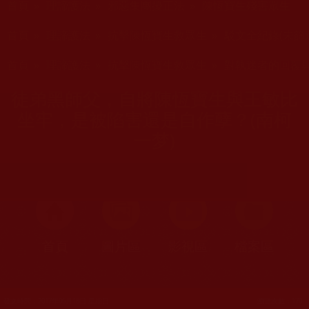
首頁
»
理諦護法
»
邪惡集團擾正法
»
陳恆寶生殘害眾生
您在這裡
首頁
»
理諦護法
»
抗擊陳恆寶生救眾生
»
駁文全紀錄(未篩
您在這裡
首頁
»
理諦護法
»
抗擊陳恆寶生救眾生
»
對執迷者的回覆
徒弟黑師父，自將陳恆寶生與王敏比
坐牢，是被陷害還是自作孽？(南柯
一梦)
首頁
圖片區
影視區
檔案區
發文時間：2017年06月18日 星期日
瀏覽次數：170