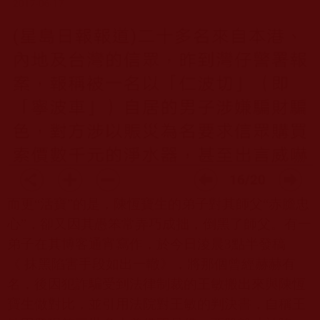
而更
“
活寶
”
的是，陳恆寶生的弟子對其師父
“
赤膽忠
心
”
，卻又因其愚笨常弄巧成拙，倒黑了師父。有一
弟子在其博客通宵寫作，於今日淩晨
3
點半發稿
《
抹黑陷害手段如出一轍》，將那個曾經赫赫有
名，後因犯詐騙受到法律制裁的王敏搬出來與陳恆
寶生做對比，並引用法院對王敏的判決書，自稱王