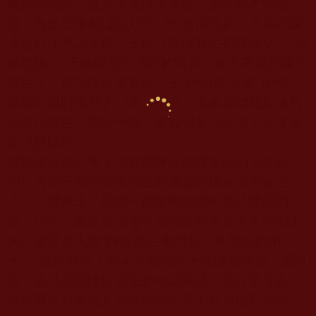
敏因發現第三世多杰羌佛不是佛，要脫離才被陷
害，致使王敏被法院判了
12
年有期徒刑。文章試圖
通過對比告訴人們，王敏、陳恆寶生都曾建立了
“
赫
赫功德
”
，王敏因反對佛陀被陷害，接下來就是陳恆
寶生了。經法院最後審定，王敏假借
“
活佛
”
身份詐
騙信眾錢財被判了
12
年，那麼，香港媒體最近爆料
的陳恆寶生詐騙數千萬，該被判多少年呢？大家都
在拭目以待。
據說陳恆寶生弟子中有個陳姓律師是他的法律顧
問。真搞不明白陳恆寶生究竟是倒楣還是不會用
人，怎麼攤上了這麼一個蹩腳律師來做法律顧問
呢？這樣一篇沒有法律常識的蹩腳文章也會整的出
來。難怪有人說
“
陳恆寶生專門養一堆黑他的弟
子
”
，確實如此！如果不是他弟子在微信群裡一直叫
囂，要求公開陳恆寶生的考試成績，估計至今為止
全世界沒有幾個人知道他陳恆寶生參加總部考試，