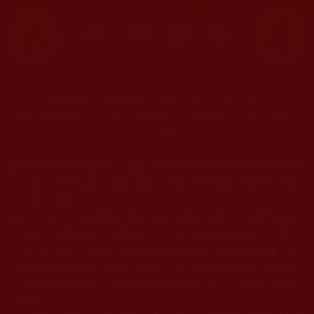
末法時期，邪妖橫行，蠱惑人心，亂我正法。
本站宣揚捍衛如來正法，摧邪顯正，施益眾生，起正知見，
不為魔惑。
◆
本站遵奉依行南無第三世多杰羌佛與釋迦牟尼佛所說的教法
為無上根本指南，並遵照第三世多杰羌佛辦公室的文告努
力實行運作。
◆
除三段金釦大聖德能作開示所說法義錯誤較少，四段金釦以
上的巨聖德能作正確開示之外，本站所發布的法王、尊
者、仁波且、法師、居士等的文章均不作為法義依據，最
多只能作為知見行持參考之用，凡不符合南無第三世多杰
羌佛說法的內容，皆屬邪說邊見錯誤之理，一概不可依從
學習。