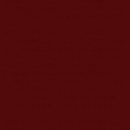
逮捕進監獄前，他還在鼓勵弟子要多聞聽佛陀法
音，還在讚歎第三世多杰羌佛的慈悲，讚歎《解脫
大手印》的偉大。他是因騙財被弟子告上法庭受到
法律制裁的。
陳恆寶生等邪魔故意編造謊言說王敏因為掌握了第
三世多杰羌佛的真相，所以遭陷害，無非是想混淆
視聽，意圖為陳恆寶生能逃過香港法律制裁做鋪
墊。看來，陳恆寶生已經意識到自己的路真的是走
到盡頭了。這麼快就讓弟子做鋪墊工作。
就同樣騙財騙色的王敏和現在的陳恆寶生對比來
說。陳恆寶生做了什麼？為了達到控制弟子，繼續
欺詐弟子的邪惡目的，編造各種謊言誹謗佛陀，誹
謗正法、誹謗聖德，摘下羌佛皈依境，銷毀佛陀法
照，這樣的闡提惡魔行為比王敏惡上千萬倍都不
止。
從這點完全可以看出，邪師們的悲慘下場完全是自