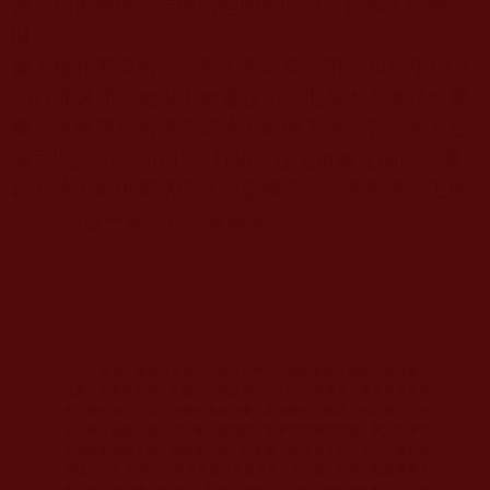
德，怕羌佛辦公告照出他的邪師原形影響了他斂
財。
據王敏在美國的合法妻子潘錦安證明：
2013
年
12
月
25
日耶誕節，她與王敏還在第三世多杰羌佛精舍聚
餐，無量慈悲的佛陀還給王敏傳了法，有許多人在
場可以證明。
2014
年
5
月初，在王敏被逮捕前，潘
錦安給王敏掛電話問是否還繼續跟羌佛學佛，王敏
說：
“
我這一輩子都不會離開
”
。