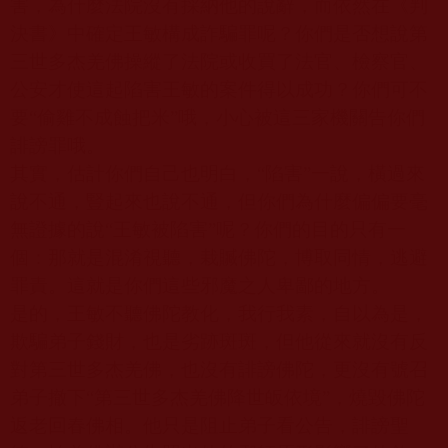
害，為什麼法院沒有採納他的說辭，而依然在《判
決書》中確定王敏構成詐騙罪呢？你們是否想說第
三世多杰羌佛操縱了法院或收買了法官、檢察官、
公安才使這起陷害王敏的案件得以成功？你們可不
要
“
偷雞不成蝕把米
”
哦，小心被這三家機關告你們
誹謗罪哦。
其實，估計你們自己也明白，
“
陷害
”
一說，橫過來
說不通，豎起來也說不通，但你們為什麼偏偏要毫
無證據的說
“
王敏被陷害
”
呢？你們的目的只有一
個：那就是混淆視聽，栽贓佛陀，博取同情，逃避
罪責。這就是你們這些邪魔之人卑鄙的地方。
是的，王敏不聽佛陀教化，我行我素，自以為是，
欺騙弟子錢財，也是劣跡斑斑，但他從來就沒有反
對第三世多杰羌佛，也沒有誹謗佛陀，更沒有號召
弟子撤下
“
第三世多杰羌佛降世皈依境
”
，燒毀佛陀
返老回春佛相。他只是阻止弟子看公告，誹謗聖