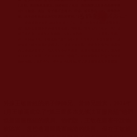
另據王敏曾經的弟子陳師兄、曾師兄證實，
2014
年
1
月王敏還成立了
“
第三世多杰羌佛法音服務組
”
他們
也是這服務組的成員。他們說，王敏在庭審中說他
被陷害，是想逃避罪責而編造的謊言。但在王敏被