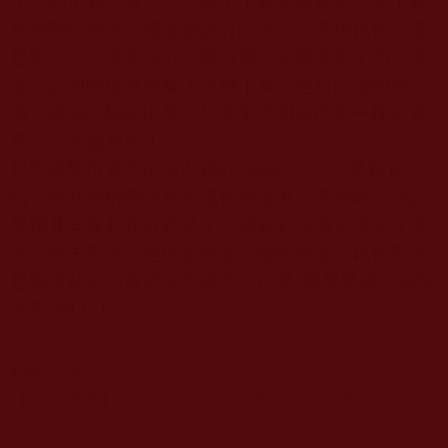
了，賴也賴不掉。他們搬出王敏無非就是想說王敏
和他陳恆寶生一樣是被設計陷害了，荒唐得很，還
是那句話，誰能設計他陳恆寶生去睡女弟子們？誰
能設計他陳恆寶生騙人家幾千萬？他自己做的惡
事，搬個詐騙犯出來，只能更證明自己是一樣的貨
色，可能還更壞！
”
只可憐陳恆寶生的這些鐵杆
“
粉絲
”
，至今還執迷不
悟，而此時的陳恆寶生還會在香港、臺灣嗎？估計
早攜其全家和鉅款跑路了，或躲到法國古堡或在泰
國。而未來等待他的必然是悲慘的惡報，再後來就
是無量劫的阿鼻地獄等著他。正是
“
因果業報，如影
隨形
”
啊！！！
相關文章
【特別專欄】抗擊邪師救眾生-陳恆寶生集團