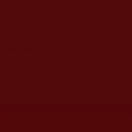
CAPTCHA
該問題用於測試您是否是正常使用者，並防止垃圾郵件自動
提交。
網站文章總數：
7194
網站圖片總數：
17881
網站影視總數：
1658
網站檔案總數：
1118