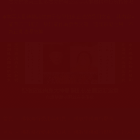
杰羌佛或第三世多杰羌佛辦公室等其他機構單位所指使派
令。
◆
本區大量轉載諸佛弟子修學如來正法的受用文章，其內容可
能有若干錯誤，故只能作為參考交流、薰陶鼓勵之用，不
為正見法理依據。
聖僧寂後肉身大神變 開創佛史圓寂新篇章
印證解脫法源就在羌佛處
您在這裡
首頁
»
佛教修行受用與知見
»
佛教學佛修行歷程
您在這裡
首頁
»
佛教修行受用與知見
»
佛教學佛修行歷程
»
行人紀