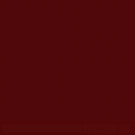
移至主內容
首頁
佛教文告通知 (370)
第三世多杰羌佛簡介與相關資訊 (423)
佛菩薩尊者高僧大德們 (421)
佛教各單位資訊與法會活動 (417)
佛教經藏法義論著 (776)
佛教法會聖蹟證量 (149)
佛教鑑師之道 (292)
佛教聞法點 (792)
佛教修行受用與知見 (3823)
菩提行德 (494)
理諦護法 (726)
文學藝術工巧 (691)
娑婆有溫情 (107)
科學眼 (110)
線上學院 (11)