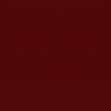
中華國際佛教聞修正法會-讚嘆能讓
我永遠快樂、永遠幸福、永遠安全、
永遠沒有痛苦的偉大佛法(陳春秋)
首頁
圖片區
影視區
檔案區
發文時間：2022年10月17日 星期一
瀏覽次數：123
讚嘆能讓我永遠快樂、永遠幸福、永遠安全、永遠
沒有痛苦的偉大佛法
感恩 南無第三世多杰羌佛頂聖如來及聖德師父
來救我們六道輪迴裡的衆生。在六道輪迴裡不停輪