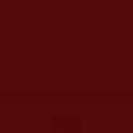
3%bd%e8%ae%93%e6%88%91%e6%b0%b8%e9%8
1%a0%e5%bf%ab%e6%a8%82%e3%80%81%e6%b
0%b8%e9%81%a0%e5%b9%b8%e7%a6%8f%e3%8
0%81%e6%b0%b8%e9%81%a0%e5%ae%89%e5%8
5%a8%e3%80%81%e6%b0%b8%e9%81%a0
本站註：佛弟子修學如來正法的知見與受用文章，
其內容可能有若干錯誤，故只能作為參考交流、薰
陶鼓勵之用，不為正見法理依據，一切法義以南無
第三世多杰羌佛說法為依歸。
更多文章