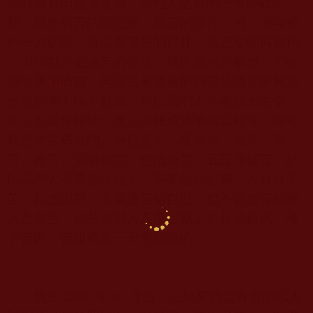
蛙有血有肉會痛會苦，當他人把我的一隻腳砍斷
時，我會痛苦的難忍受，痛苦的掙扎，另一腳再被
他一刀砍斷，自己更痛苦的掙扎，第三隻腳再被他
一刀砍斷時更痛苦的掙扎，第四隻腳再被他一刀砍
斷時更加痛苦，再活活被拔皮的痛苦是語言所無法
形容的啊！痛不欲生，所以我們人不要殺害生命，
今天如果你殺牠，改天果報成熟牠就回殺你，被殺
時是非常痛苦的。身體是人，受生苦、老苦、病
苦、死苦、愛離別苦、怨憎會苦、五蘊熾盛苦，所
以我們人不要怨任何人、不要怨任何事，人有很多
苦，相信因果，不要造苦給自已，也不要造苦給別
人及衆生，造苦給別人及衆生就是造苦給自已，種
了苦因，苦報總有一天會成熟的。
我於
2007
年
10
月份，在馬來西亞有名的私人