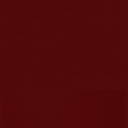
醫院耳鼻喉科照到有一粒腫瘤，醫生說要夾一點瘤
來檢驗，結果檢驗出來是鼻咽癌，醫生就安排另一
家醫院的癌症專科作診療，要電療
35
次，一天只
能電療一次，在電療期間我的頭痛到難忍受，我的
頭痛到用手壓在地磚上，我就心念南無觀世音菩薩
才能停止痛苦，一次一次渡過痛苦，感恩南無觀世
音菩薩的救命之恩，後來再到耳鼻喉專科再照，癌
細胞就沒有了，我是靠佛法渡過這個難關。在我老
家鄰居童年的玩伴與我同年齡，他也得鼻咽癌，他
沒有學佛法，孩子還小，很快就因病死了，我沒有
說騙人的話，我願負因果責任。