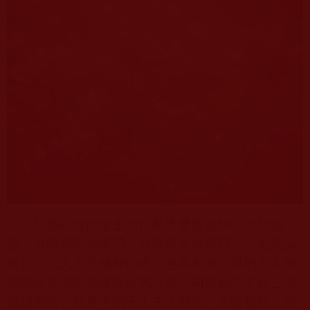
阿修羅道的衆生因自私貪婪及嫉妒心十分強
烈，有時與同類爭鬥，有時與天神爭鬥，一生充滿
痛苦。天人道也稱神仙道，色界和無色界的天人雖
然能免於與阿修羅道征戰之苦，同樣免不了死亡與
輪廻受苦。欲界中的天人未了我執，未斷我欲，雖