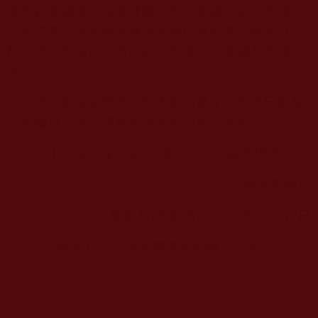
享有錦衣盛著，珍饈佳餚，天女圍繞，鮮花環簇，
但經常為了避免被阿修羅爭奪佔有而進行戰爭打
鬥，也同時由於自己的欲望和奢求未能擁有而感到
痛苦。
祈願衆生父母們，能學到如來正法而早日解脫
六道輪迴之苦，得到永遠幸福快樂。感恩。
以上心得分享一切 以佛陀說的法義為標準。
衆生服務員
陳春秋
(
馬來西亞
)2022
年
10
月
12
日
轉載自：中華國際佛教聞修正法會
https://juexingsi.org/%e4%bf%ae%e8%a1%8c%e5%8
8%86%e4%ba%ab/%e8%ae%9a%e5%98%86%e8%8