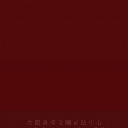
CAPTCHA
該問題用於測試您是否是正常使用者，並防止垃圾郵件自動
提交。
網站文章總數：
7194
網站圖片總數：
17881
網站影視總數：
1658
網站檔案總數：
1118
今日瀏覽人次：
718
總瀏覽人次：
3091298
今日瀏覽文章數：
544
總瀏覽文章數：
2353046
今日瀏覽影視數：
25
總瀏覽影視數：
90839