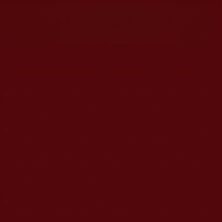
大量佛弟子恭聞羌佛法音，修學如來正法，而獲諸受用。
◆
本站遵奉依行南無第三世多杰羌佛與釋迦牟尼佛所說的教法
為無上根本指南，並遵照第三世多杰羌佛辦公室的文告努
力實行運作。
◆
除三段金釦大聖德能作開示所說法義錯誤較少，四段金釦以
上的巨聖德能作正確開示之外，本站所發布的法王、尊
者、仁波且、法師、居士等的文章均不作為法義依據，最
多只能作為知見行持參考之用，凡不符合南無第三世多杰
羌佛說法的內容，皆屬邪說邊見錯誤之理，一概不可依從
學習。
◆
本站網站的型式、目錄的編排、圖文的呈現等一切資料與相
關規劃，均為本站建置人員自我的意思，非南無第三世多