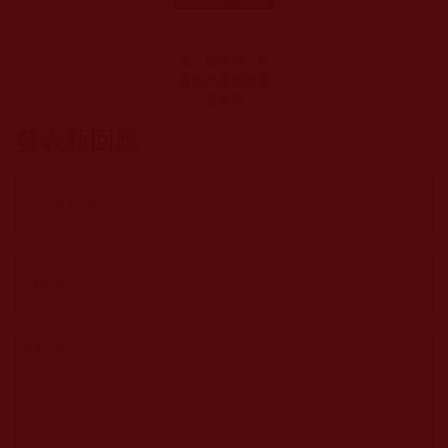
真、假學佛，且
看自己是畏因還
是畏果
發表新回應