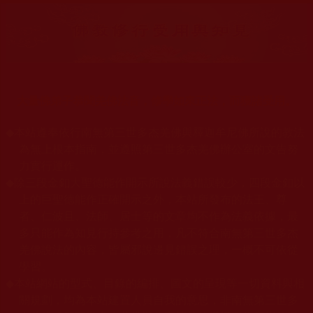
大量佛弟子恭聞羌佛法音，修學如來正法，而獲諸受用。
◆
本站遵奉依行南無第三世多杰羌佛與釋迦牟尼佛所說的教法
為無上根本指南，並遵照第三世多杰羌佛辦公室的文告努
力實行運作。
◆
除三段金釦大聖德能作開示所說法義錯誤較少，四段金釦以
上的巨聖德能作正確開示之外，本站所發布的法王、尊
者、仁波且、法師、居士等的文章均不作為法義依據，最
多只能作為知見行持參考之用，凡不符合南無第三世多杰
羌佛說法的內容，皆屬邪說邊見錯誤之理，一概不可依從
學習。
◆
本站網站的型式、目錄的編排、圖文的呈現等一切資料與相
關規劃，均為本站建置人員自我的意思，非南無第三世多