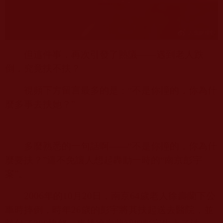
但這件事，再次引發了熱議——遇到老人跌
倒，究竟扶不扶？
視頻下方留言最多的是：“不是你撞的，你為什
麼多事去扶她？”
多麼熟悉的一句話啊——“不是你撞的，你為什
麼要扶？”這不免讓人想起轟動一時的“南京彭宇
案”。
2006
年的
10
月
20
日，南京
64
歲老人徐壽蘭下公
車時摔倒，時年
26
歲的彭宇將其扶起送去醫院，並