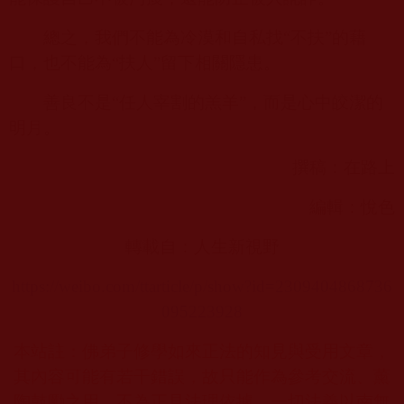
總之，我們不能為冷漠和自私找“不扶”的藉
口，也不能為“扶人”留下相關隱患。
善良不是“任人宰割的羔羊”，而是心中皎潔的
明月。
撰稿：在路上
編輯：悅色
轉載自：人生新視野
https://weibo.com/ttarticle/p/show?id=2309404868736
095223928
本站註：佛弟子修學如來正法的知見與受用文章，
其內容可能有若干錯誤，故只能作為參考交流、薰
陶鼓勵之用，不為正見法理依據，一切法義以南無