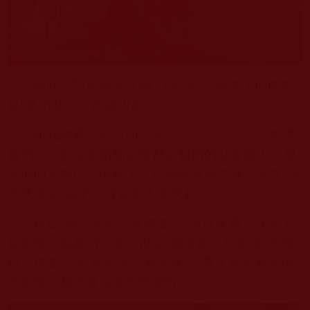
因此，對於老人跌倒“扶不扶”，有些人的態度
是“事不關己，高高掛起”。
而我的看法則不同。
南無第三世多杰羌佛
教導
我們——眾生無始劫以來都是我們的父母親人。視
倒地的人為自己的親人，這個時候我們就不存在“扶
不扶”的討論了，肯定是上前扶起。
再從“諸惡莫作，眾善奉行”角度來看，扶老人
是善舉，也必須去做。但是“種善因，結善果”的同
時，也要注意“離惡因，避惡緣”。為了避免有人借
此生事，我們還是要有所應對。