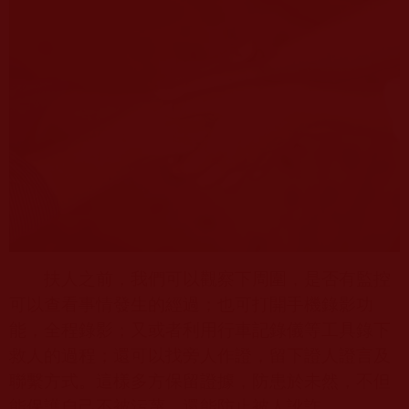
扶人之前，我們可以觀察下周圍，是否有監控
可以查看事情發生的經過；也可打開手機錄影功
能，全程錄影；又或者利用行車記錄儀等工具錄下
救人的過程；還可以找旁人作證，留下證人證言及
聯繫方式。這樣多方保留證據，防患於未然，不但
能保護自己不被污蔑，還能防止被人訛詐。