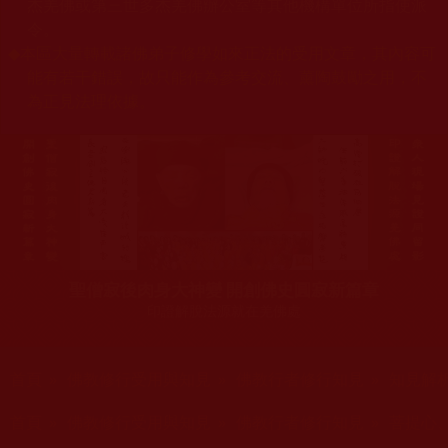
杰羌佛或第三世多杰羌佛辦公室等其他機構單位所指使派
令。
◆
本區大量轉載諸佛弟子修學如來正法的受用文章，其內容可
能有若干錯誤，故只能作為參考交流、薰陶鼓勵之用，不
為正見法理依據。
聖僧寂後肉身大神變 開創佛史圓寂新篇章
印證解脫法源就在羌佛處
您在這裡
首頁
»
佛教修行受用與知見
»
佛教行者修行知見
»
知見解
您在這裡
首頁
»
佛教修行受用與知見
»
佛教行者修行知見
»
菩提心