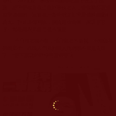
墊付了
200
塊錢。事後徐壽蘭卻把彭宇告上了法
庭。彭宇堅稱是自己做好事扶老人，徐壽蘭卻說是
彭宇撞倒的。法官在一審中判定彭宇賠償徐壽蘭
4.5
萬元。對於這個判決，無論是徐壽蘭一家還是彭
宇，都公開表示自己並不滿意。
“今日有老我不敬，他日我老不敬我。不想因為
我的案子，以後人們見到老人跌倒都不願意去扶
了。”彭宇說話的時候態度很堅決。