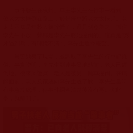
事件發生在杭州。車主李先生在行車中看到一
位老太太摔倒在路上，於是停車將老太太扶起。老
太太不知是年齡大被摔懵了，還是刻意為之，抓住
李先生不放，聲稱是李先生將她撞倒的。這真是“秀
才遇到兵，有理說不清”，李先生選擇報警。
員警勘察了現場，並調取了李先生的行車記錄
儀。事實證明，李先生到達事發地點前，老人已經
倒地。後來又證實，老人是被另一輛車撞倒。在鐵
證面前，老人及家屬向李先生道了歉。李先生當時
有事急於處理，待事件調查清楚後沒有再追究此
事，就離開了。