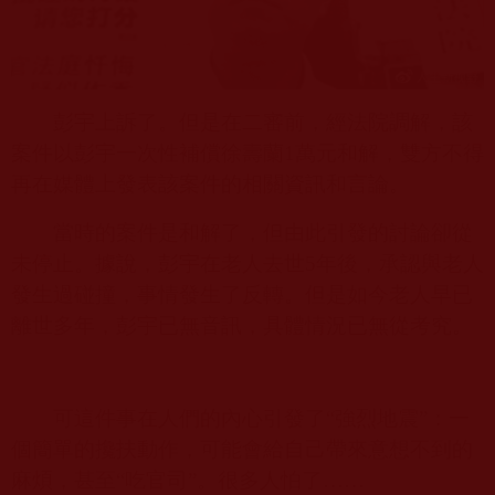
彭宇上訴了。但是在二審前，經法院調解，該
案件以彭宇一次性補償徐壽蘭
1
萬元和解，雙方不得
再在媒體上發表該案件的相關資訊和言論。
當時的案件是和解了，但由此引發的討論卻從
未停止。據說，彭宇在老人去世
5
年後，承認與老人
發生過碰撞，事情發生了反轉。但是如今老人早已
離世多年，彭宇已無音訊，具體情況已無從考究。
可這件事在人們的內心引發了“強烈地震”：一
個簡單的攙扶動作，可能會給自己帶來意想不到的
麻煩，甚至“吃官司”。很多人怕了……