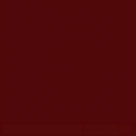
移至主內容
首頁
佛教文告通知 (370)
第三世多杰羌佛簡介與相關資訊 (423)
佛菩薩尊者高僧大德們 (421)
佛教各單位資訊與法會活動 (417)
佛教經藏法義論著 (776)
佛教法會聖蹟證量 (149)
佛教鑑師之道 (292)
佛教聞法點 (792)
佛教修行受用與知見 (3823)
菩提行德 (494)
理諦護法 (726)
文學藝術工巧 (691)
娑婆有溫情 (107)
科學眼 (110)
線上學院 (11)