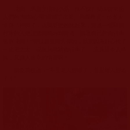
沈騰、馬麗主演的小品《扶不扶》就詼諧地把
人們的“懼怕心理”演繹了出來。馬麗飾演一位老太
太自己摔倒了，沈騰要把她扶起來，旁邊一個騎自
行車的人把沈騰悄悄叫到旁邊，指著自己的自行車
告訴沈騰：“哥以前是開大奔的，就是因為好心扶了
一位老太太，現在只能騎自行車了。”這真是令人捧
腹，又讓人無奈的情景啊！
網友調侃道：“不是老人變壞了，而是壞人變老
了！”