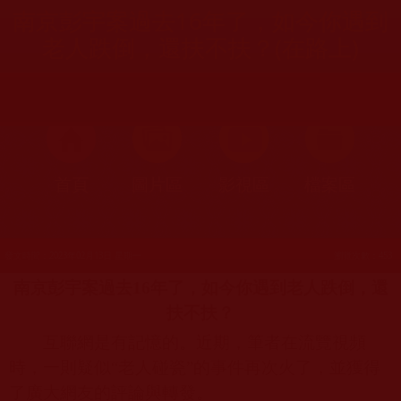
南京彭宇案過去16年了，如今你遇到
老人跌倒，還扶不扶？(在路上)
首頁
圖片區
影視區
檔案區
發文時間：2023年02月13日 星期一
瀏覽次數：453
南京彭宇案過去
16
年了，如今你遇到老人跌倒，還
扶不扶？
互聯網是有記憶的。近期，筆者在流覽視頻
時，一則疑似“老人碰瓷”的事件再次火了，並獲得
了廣大網友的評論與轉發。