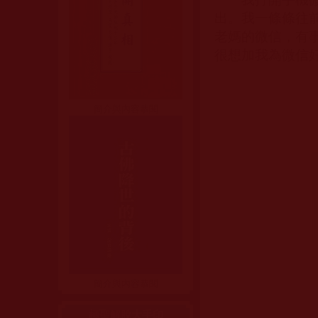
出。我一條條往
老媽的微信，有
很想加我為微信
簡介與內容恭閱
簡介與內容恭閱
極聖解脫大手印