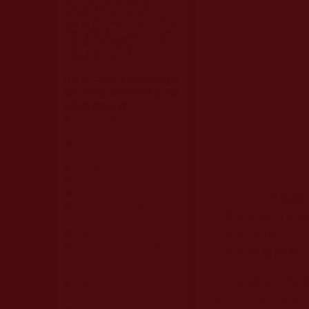
H.H.第三世多杰羌佛雲高益西
諾布頂聖如來的佛法是百千萬
劫難遭遇的珍寶...
◆
百千萬劫難遭遇無上甚深佛
法
◆《
佛弟子行正道正行的要
旨
》
◆《
學佛
》
◆《
了義佛旨
》
◆《
行持基本德行
》
一句“是鵬鵬
◆
《
第三世多杰羌佛淺釋邪惡
什麼這麼晚才和
見和錯誤知見
》
日的淩晨
4
點，父
◆
《
修行經
》
◆《
我身口意都符合真修行
住院的他身體有
嗎？能成就解脫還是遭惡業苦
果？
》
前幾天，我
◆
《
極聖解脫大手印
》(修行
部分)
嗎？”評論區裡點