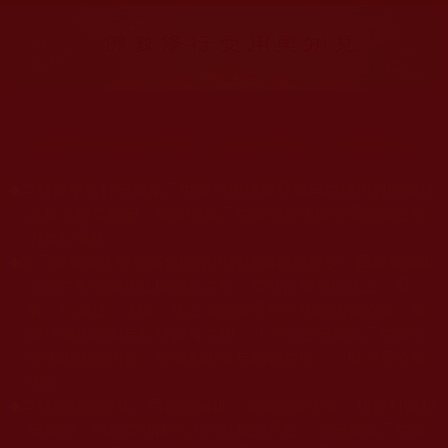
大量佛弟子恭聞羌佛法音，修學如來正法，而獲諸受用。
◆
本站遵奉依行南無第三世多杰羌佛與釋迦牟尼佛所說的教法
為無上根本指南，並遵照第三世多杰羌佛辦公室的文告努
力實行運作。
◆
除三段金釦大聖德能作開示所說法義錯誤較少，四段金釦以
上的巨聖德能作正確開示之外，本站所發布的法王、尊
者、仁波且、法師、居士等的文章均不作為法義依據，最
多只能作為知見行持參考之用，凡不符合南無第三世多杰
羌佛說法的內容，皆屬邪說邊見錯誤之理，一概不可依從
學習。
◆
本站網站的型式、目錄的編排、圖文的呈現等一切資料與相
關規劃，均為本站建置人員自我的意思，非南無第三世多