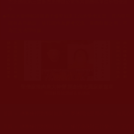
杰羌佛或第三世多杰羌佛辦公室等其他機構單位所指使派
令。
◆
本區大量轉載諸佛弟子修學如來正法的受用文章，其內容可
能有若干錯誤，故只能作為參考交流、薰陶鼓勵之用，不
為正見法理依據。
聖僧寂後肉身大神變 開創佛史圓寂新篇章
印證解脫法源就在羌佛處
您在這裡
首頁
»
佛教修行受用與知見
»
學佛聞法受用心得
»
知見心
您在這裡
首頁
»
佛教修行受用與知見
»
修行成長與正行發心
»
正行