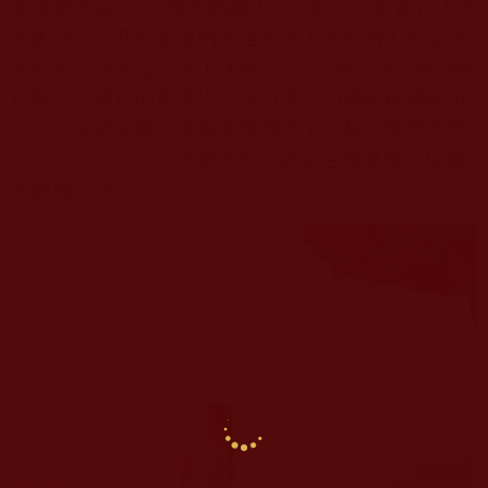
多是弟子提問，
佛陀精闢說法，解決了多數行人們
的困惑，尤其對新進的善信有莫大的幫助！每套法
音的第一課皆是《無上殊勝法》，
佛陀說法告訴我
們聞法、修行的重要性，苦口婆心的灌輸再灌輸弟
子如何成就解脫。身為慚愧佛弟子的我，無限感恩
南無第三世多杰羌佛
的慈悲，為眾生帶來無上珍貴
的解脫法寶。