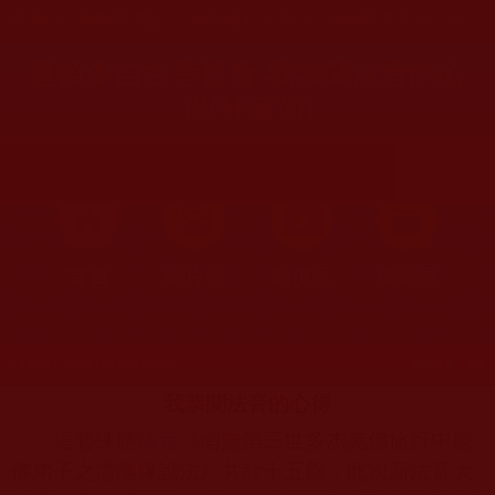
您在這裡
首頁
»
佛教聞法點
»
佛教修行分享
»
學佛聞法受用心得
運頓多吉白菩提會-我恭聞法音的心
得(林敏如)
首頁
圖片區
影視區
檔案區
發文時間：2023年11月23日 星期四
瀏覽次數：196
我恭聞法音的心得
這套殊勝
法音
《南無第三世多杰羌佛旅行中應
佛弟子之需隨緣說法》共計十五盤，此次新法音大