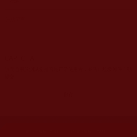
CAPTCHA
該問題用於測試您是否是正常使用者，並防止垃圾郵件自動
提交。
網站文章總數：
7194
網站圖片總數：
17881