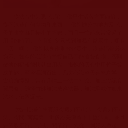
從法音中知悉
佛陀、 佛母生活各方面節儉，
從不浪費任何食物和東西。
佛陀辦公的地方及
佛
母的畫室都是極小的坪數，而且一忙起來常常過了
用膳的時間。
佛陀師父只想到無私利益眾生，哪有
「我」啊！
佛陀以身作則教化眾生，浪費福報必然
窮困。如今的我隨時警惕自己不能浪費食物，否則
微薄的福報很快就會用盡。慚愧的我心中用竹子編
成的缽，至今漏洞百出，凡夫心識整天喜怒哀樂、
貪嗔痴慢疑，常在凡情二十法中打滾。加上沒認真
聞思修，難怪竹缽無法成為法器，無法承載住如來
法水，依舊漏光。
我要把握今生有緣得遇如來正法、得習如來正
法、得聞
南無第三世多杰羌佛留下千盤法音。並且
要依教奉行、守戒、聞依行，先從一個好人做起。