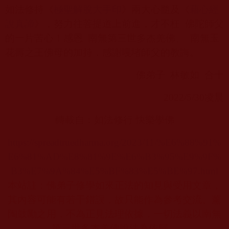
如法修持《
極聖解脫大手印
》兩大心髓及《
藉心經
說真諦
》，努力往菩提道上前進，才不枉
佛陀師父
的一片苦心！感恩
南無第三世多杰羌佛、
南無玉
花壽之王佛母的加持，感謝嘎堵師父的教誨。
佛弟子
林敏如
合十
2022/5/30
凌晨
轉載自：
如法修行 快樂學佛
https://spreadtruedharma.org/2023/11/%E6%88%91%
E6%81%AD%E8%81%9E%E6%B3%95%E9%9F%
B3%E7%9A%84%E5%BF%83%E5%BE%97.html
本站註：佛弟子修學如來正法的知見與受用文章，
其內容可能有若干錯誤，故只能作為參考交流、薰
陶鼓勵之用，不為正見法理依據，一切法義以南無
第三世多杰羌佛說法為依歸。