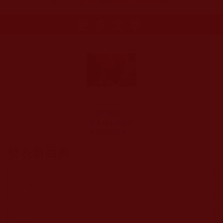
更多文章
「佛門觀察」：
從太極大師被打
休克說說當今佛
教界亂象(戒修)
發表新回應