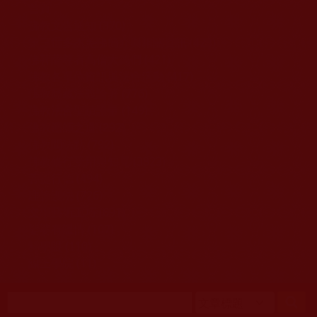
移至主內容
首頁
佛教文告通知 (370)
第三世多杰羌佛簡介與相關資訊 (423)
佛菩薩尊者高僧大德們 (421)
佛教各單位資訊與法會活動 (417)
佛教經藏法義論著 (776)
佛教法會聖蹟證量 (149)
佛教鑑師之道 (292)
佛教聞法點 (792)
佛教修行受用與知見 (3823)
菩提行德 (494)
理諦護法 (726)
文學藝術工巧 (691)
娑婆有溫情 (107)
科學眼 (110)
線上學院 (11)