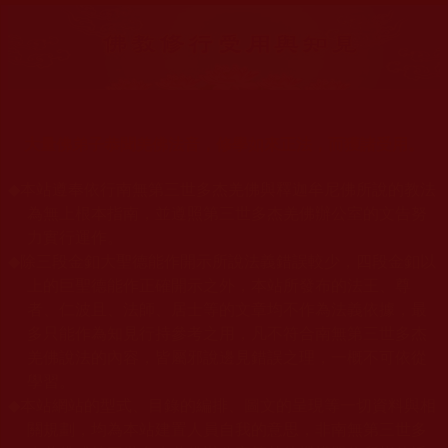
大量佛弟子恭聞羌佛法音，修學如來正法，而獲諸受用。
◆
本站遵奉依行南無第三世多杰羌佛與釋迦牟尼佛所說的教法
為無上根本指南，並遵照第三世多杰羌佛辦公室的文告努
力實行運作。
◆
除三段金釦大聖德能作開示所說法義錯誤較少，四段金釦以
上的巨聖德能作正確開示之外，本站所發布的法王、尊
者、仁波且、法師、居士等的文章均不作為法義依據，最
多只能作為知見行持參考之用，凡不符合南無第三世多杰
羌佛說法的內容，皆屬邪說邊見錯誤之理，一概不可依從
學習。
◆
本站網站的型式、目錄的編排、圖文的呈現等一切資料與相
關規劃，均為本站建置人員自我的意思，非南無第三世多