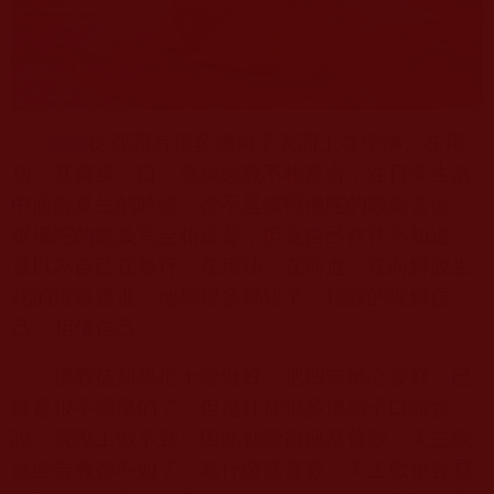
佛教
徒裡面有很多佛弟子表面上在學佛、在用
功，其實身、口、意與經教不相符合，在日常生活
中面對眾生的時候，都不是按照佛陀的教義去做，
跟佛陀的教義完全相違背，但是自己往往不知道，
還以為自己在修行、在用功、在前進，在向解脫生
死的道路邁進。他們很多都錯了，錯誤的理解自
己、相信自己。
佛教徒如果把十善做好、把四無量心發好，已
經是很不簡單的了，但是往往很多佛弟子口頭會
說，實際上做不到，因此就變得連基督教、天主教
這些善教都不如了。為什麼基督教、天主教很容易