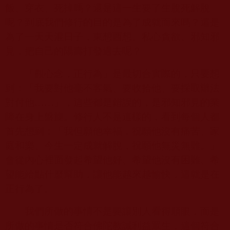
飯、穿衣、死掉嗎？還是這一生要了生脫死解脫
呢？到底我們修行的目的是為了成就而來嗎？還是
為了一天天混日子，東想西想、私心貪欲、邪知邪
見，把自己的陽壽打發過去呢？
「觀心念，正行為」是最切合實際的，只要想
到：「我要對他毫不客氣、要收拾他、要採取辦法
對付他……」，這些都是錯誤的，是邪知邪見的業
障在身上盤旋。修行人不是這樣的，看到每個人都
首先想到：「我但願他幸福，祝願他沒有痛苦、家
庭和樂、今生一定成就解脫，祝願他無災無難。」
會從內心裡面發起希望他好、希望他沒有困難、希
望能給點什麼幫助，讓他能越來越愉快，這就是在
正行為了。
我們所做的事情不是要讓別人看得順眼，而是
所做的事情是否符合佛陀教誡利益眾生，這個符合