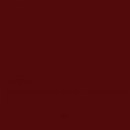
CAPTCHA
該問題用於測試您是否是正常使用者，並防止垃圾郵件自動
提交。