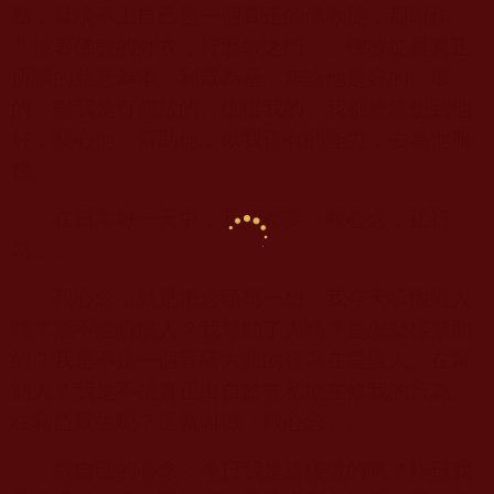
點，就談不上自己是一個真正的佛教徒，那叫作
「披著佛教的外衣，行邪教之門」。佛教徒是真正
所謂的慈悲為本、利眾為基，無論他是好的、壞
的，對我是有怨敵的、仇恨我的，我都應該想到他
好，關心他、幫助他，以我僅有的能力，去為他服
務。
在日常每一天中，我們都要「觀心念，正行
為」。
觀心念，就是把念頭想一想：我今天瞋恨過人
嗎？能不能瞋恨人？我幫助了人嗎？是怎麼樣幫助
的？我是不是一個菩薩大悲的行為在愛護人、在幫
助人？我是不是真正出自於無私地在修我的行為、
在利益眾生呢？這就叫做「觀心念」。
觀自己的心念：今日我是這樣做的嗎？昨日我