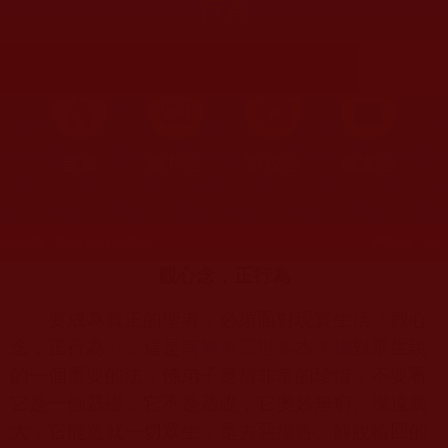
行為
首頁
圖片區
影視區
檔案區
發文時間：2013年12月17日 星期二
瀏覽次數：169
觀心念，正行為
要成為真正的聖者，必須面對現實生活「觀心
念，正行為」，這是
南無第三世多杰羌佛
對眾生說
的一個重要的法，佛弟子應當非常的珍惜，不要看
它是一個基礎，它不是基礎，它奧妙無窮、深遠廣
大，它能造就一切眾生，是去惡揚善、解脫輪回的