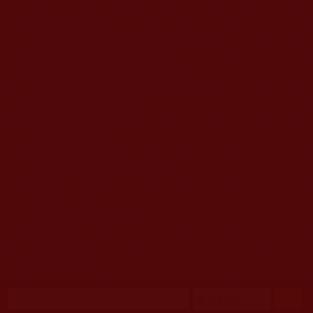
移至主內容
首頁
佛教文告通知 (370)
第三世多杰羌佛簡介與相關資訊 (423)
佛菩薩尊者高僧大德們 (421)
佛教各單位資訊與法會活動 (417)
佛教經藏法義論著 (776)
佛教法會聖蹟證量 (149)
佛教鑑師之道 (292)
佛教聞法點 (792)
佛教修行受用與知見 (3823)
菩提行德 (494)
理諦護法 (726)
文學藝術工巧 (691)
娑婆有溫情 (107)
科學眼 (110)
線上學院 (11)