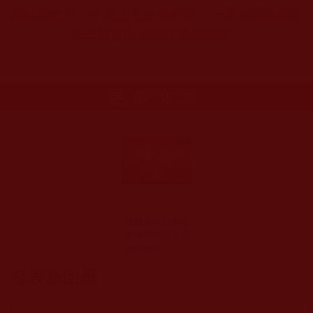
陶鼓勵之用，不為正見法理依據，一切法義以南無
第三世多杰羌佛說法為依歸。
更多文章
運頓多吉白菩提
會-南無觀世音菩
薩的加持：法會
中的體悟與修行
發表新回應
之路(邱煌仁)