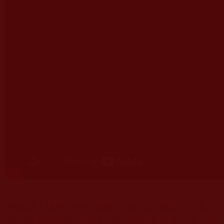
本站註：佛弟子修學如來正法的知見與受用文章，
其內容可能有若干錯誤，故只能作為參考交流、薰