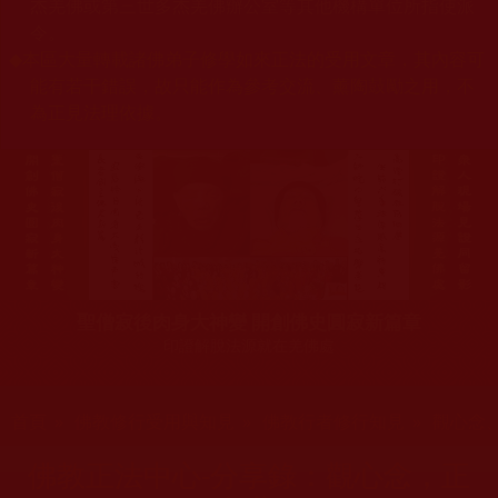
杰羌佛或第三世多杰羌佛辦公室等其他機構單位所指使派
令。
◆
本區大量轉載諸佛弟子修學如來正法的受用文章，其內容可
能有若干錯誤，故只能作為參考交流、薰陶鼓勵之用，不
為正見法理依據。
聖僧寂後肉身大神變 開創佛史圓寂新篇章
印證解脫法源就在羌佛處
您在這裡
首頁
»
佛教修行受用與知見
»
佛教行者修行知見
»
觀心念
佛教正法中心-分享錄：觀心念，正