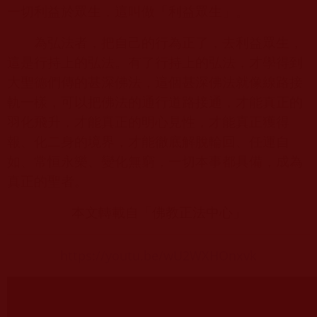
一切利益於眾生，這叫做「利益眾生」。
為弘法者，把自己的行為正了，去利益眾生，
這是行持上的弘法。有了行持上的弘法，才學得到
大聖德們傳的甚深佛法，這個甚深佛法就像線路接
軌一樣，可以把佛法的通行道路接通，才能真正的
羽化飛升，才能真正的明心見性，才能真正獲得
報、化二身的境界，才能徹底解脫輪回、任運自
如、常恒永樂、變化無窮，一切本事都具備，成為
真正的聖者。
本文轉載自「佛教正法中心」
https://youtu.be/wU2WXHOnxvk