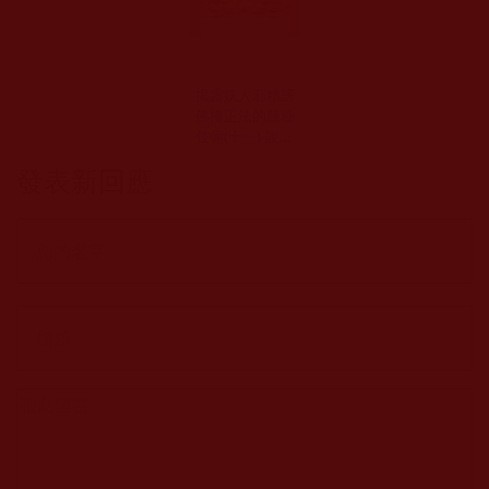
揭露妖人邪精謗
佛擾正法的幾種
伎倆(十一)-說經
藏沒有記載南無
發表新回應
羌佛，否認多羌
佛的降世(小劉)