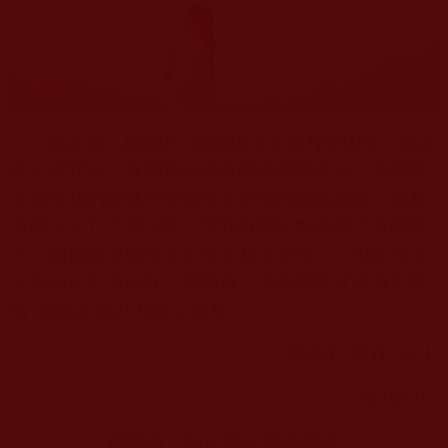
感恩自己能聞到
佛陀說法才沒有錯因果，感恩
師父傳我法，讓我無論身處何地都能修法。感恩師
父教導我們要修無明傷生害生懺悔功德迴向，也感
恩師父設立了聞法點，讓我有聞法點的地方就能聞
法。最後深深懺悔多年來美其名在
修行
，但終究還
是多安於生活現狀，經歷每一次的考驗才會真正體
悟
佛陀所說法和師父所教。
佛弟子
尊珠
合十
2024/5/15
轉載自：
如法修行 快樂學佛