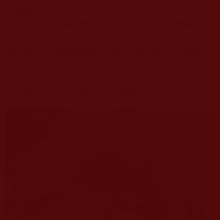
處裂縫，在窗戶鐵窗築巢的鳥巢因多次震動，鳥身
上的寄生蟲禽蟎從牆壁裂縫大量跑進內。禽蟎以吸
血為生，因為離開鳥宿主，所以往我身上叮咬，我
看皮膚科吃藥擦藥卻無法改善。我想辦法與牠們共
存，聞法修法迴向，用法水沾濕衞生紙一一抓牠們
放入塑膠袋，再拿到戶外放生。這十幾天已被叮咬
上百處，家中所有物品已被禽蟎淪陷無法住人。