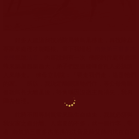
好多人建議我找消防局將鳥巢移走，再找除蟲
專家來處理才能斷根。當下我憶起
南無第三世多杰
羌佛
親說
法音
，內容說到有一次
佛陀的住處有虎頭
蜂來築巢越築越大，弟子們說這種蜂會扎人必須請
人來移走。
佛母立刻說：「要走我們走，這是牠們
的家。」所以，我決定離開讓牠們住，等公母鳥餵
養雛鳥長大離巢後，等禽蟎因沒宿主而消失，我再
回去整理。
此時不用等到無常來臨生命結束，我就必須與
我安家之處分離。人需要的不多，就一個行李，帶
著
南無第三世多杰羌佛的法音及師父傳的法在自己