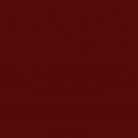
https://spreadtruedharma.org/2024/06/%E8%90%AC%
E8%88%AC%E5%B8%B6%E4%B8%8D%E8%B5%
B0%E5%8F%AA%E6%9C%89%E6%A5%AD%E
9%9A%A8%E8%BA%AB%EF%BC%8C%E6%9B%
B4%E8%A6%81%E6%B3%95%E9%9A%A8%E8%
BA%AB.html
本站註：佛弟子修學如來正法的知見與受用文章，
其內容可能有若干錯誤，故只能作為參考交流、薰
陶鼓勵之用，不為正見法理依據，一切法義以南無
第三世多杰羌佛說法為依歸。
更多文章