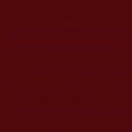
大量佛弟子恭聞羌佛法音，修學如來正法，而獲諸受用。
◆
本站遵奉依行南無第三世多杰羌佛與釋迦牟尼佛所說的教法
為無上根本指南，並遵照第三世多杰羌佛辦公室的文告努
力實行運作。
◆
除三段金釦大聖德能作開示所說法義錯誤較少，四段金釦以
上的巨聖德能作正確開示之外，本站所發布的法王、尊
者、仁波且、法師、居士等的文章均不作為法義依據，最
多只能作為知見行持參考之用，凡不符合南無第三世多杰
羌佛說法的內容，皆屬邪說邊見錯誤之理，一概不可依從
學習。
◆
本站網站的型式、目錄的編排、圖文的呈現等一切資料與相
關規劃，均為本站建置人員自我的意思，非南無第三世多