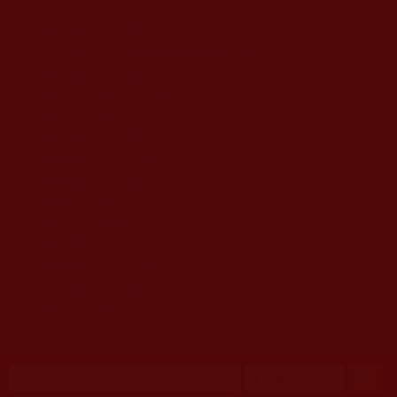
移至主內容
首頁
佛教文告通知 (370)
第三世多杰羌佛簡介與相關資訊 (423)
佛菩薩尊者高僧大德們 (421)
佛教各單位資訊與法會活動 (417)
佛教經藏法義論著 (776)
佛教法會聖蹟證量 (149)
佛教鑑師之道 (292)
佛教聞法點 (792)
佛教修行受用與知見 (3823)
菩提行德 (494)
理諦護法 (726)
文學藝術工巧 (691)
娑婆有溫情 (107)
科學眼 (110)
線上學院 (11)