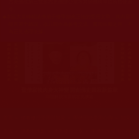
杰羌佛或第三世多杰羌佛辦公室等其他機構單位所指使派
令。
◆
本區大量轉載諸佛弟子修學如來正法的受用文章，其內容可
能有若干錯誤，故只能作為參考交流、薰陶鼓勵之用，不
為正見法理依據。
聖僧寂後肉身大神變 開創佛史圓寂新篇章
印證解脫法源就在羌佛處
您在這裡
首頁
»
佛教修行受用與知見
»
學佛聞法受用心得
»
知見心
您在這裡
首頁
»
佛教聞法點
»
佛教修行分享
»
學佛聞法受用心得