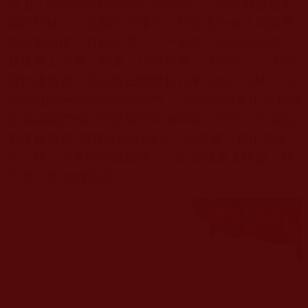
身上。此刻我才悟出師父常說的：「自己就是個有
縫的竹缽。」也體悟出修行、發菩提心做了利益眾
生的事就像在竹缽上面上了一層漆，如法聞法修法
就像再上了另一層漆，只有日復一日的努力，才能
讓竹缽無漏，成為真正能承載如來法水的法缽。我
們所做的善惡業跟隨著我們，
佛陀的如來正法和師
父傳給我們的法可是要牢牢地帶著。想想今天我如
果沒有恭聞
佛陀所說的法音，沒有修行和正知正
見，就一定會把鳥巢移走，一定會找專人除蟲，種
下非常可怕的惡因。