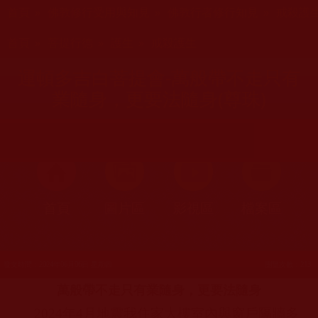
您在這裡
首頁
»
佛教修行受用與知見
»
佛教行者修行知見
»
戒殺護
您在這裡
首頁
»
菩提行德
»
護生
»
戒殺護生
運頓多吉白菩提會-萬般帶不走只有
業隨身，更要法隨身(尊珠)
首頁
圖片區
影視區
檔案區
發文時間：2024年06月06日 星期四
瀏覽次數：213
萬般帶不走只有業隨身，更要法隨身
2024
年
4
月地震我住家大樓室內與窗戶隔牆多