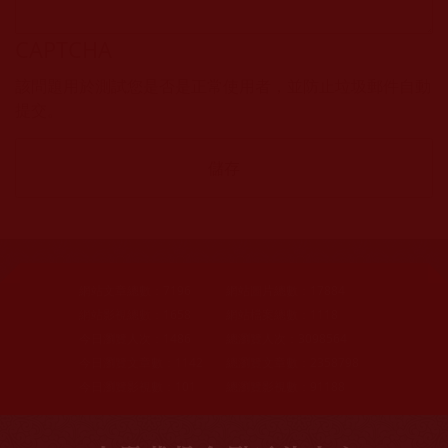
CAPTCHA
該問題用於測試您是否是正常使用者，並防止垃圾郵件自動
提交。
網站文章總數：
7196
網站圖片總數：
17884
網站影視總數：
1658
網站檔案總數：
1118
今日瀏覽人次：
1486
總瀏覽人次：
3098564
今日瀏覽文章數：
1142
總瀏覽文章數：
2358798
今日瀏覽影視數：
101
總瀏覽影視數：
91188