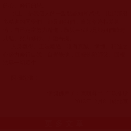
的心、修行的果。
以上，是我個人的一點點認知和感想，比起那麼
多精進的同學們、師兄師姐們，自知修為相差甚
遠，自己定當努力精進，願與各位師兄師姐們時時
共勉、努力修行、共證菩提。
人身難得、正法難遇，唯有真誠、慚愧、精進之
心努力修行自我、自覺覺他，回報佛陀師父、回報
法界一切眾生。
阿彌陀佛！
慚愧佛弟子：貢嘎尊巴
仁欽卻珍
2013
年
12
月
8
日於北京
更多文章