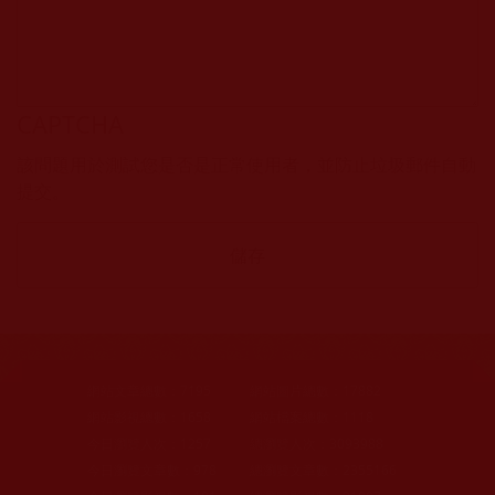
CAPTCHA
該問題用於測試您是否是正常使用者，並防止垃圾郵件自動
提交。
網站文章總數：
7195
網站圖片總數：
17882
網站影視總數：
1658
網站檔案總數：
1118
今日瀏覽人次：
1257
總瀏覽人次：
3093988
今日瀏覽文章數：
978
總瀏覽文章數：
2355166