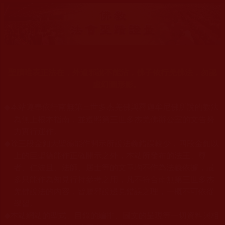
聖蹟唯表正法在，外道邪說不能沾，佛子依行羌佛法，勿認
虛幻圖形影。
◆
本站遵奉依行南無第三世多杰羌佛與釋迦牟尼佛所說的教法
為無上根本指南，並遵照第三世多杰羌佛辦公室的文告努
力實行運作
。
◆
除三段金釦大聖德能作開示所說法義錯誤較少，四段金釦以
上的巨聖德能作正確開示之外，本站所發布的法王、尊
者、仁波且、法師、居士等的文章均不作為法義依據，最
多只能作為知見行持參考之用，凡不符合南無第三世多杰
羌佛說法的內容，皆屬邪說邊見錯誤之理，一概不可依從
學習
。
本站網站的型式、目錄的編排、圖文的呈現等一切資料與相
◆