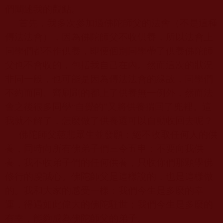
們闡述我的觀點。
首先，我多次參加過佛陀師父的法會（不是這種
傳法法會），因為
佛陀師父
不收供養，所以法會上
同學們都不作供養，即便個別同學帶了供養
佛陀師
父
也不會收的，包括我自己在內。然而這次的狀況
非同一般，也可能是因為傳法法會的緣故，同學們
不約而同、齊刷刷的都上了供養無一例外，然而法
會之後很多同學“自覺的”又將供養揣回了兜裡。這
我就不解了，怎麼做了供養還可以自動收回去呢？
佛陀師父慈悲眾生並發願：絕不收取任何人的供
養，同時向所有佛弟子們三令五申：不要向我供
養，我不收弟子們的任何供養，只收你們那顆學佛
修行的虔誠心。
佛陀師父
是這樣說的，也是這樣做
的。我和大家的感受一樣：我們今生是多麼的幸
運，得遇如此偉大的佛陀駐世；我們今生是多麼的
有幸，能夠成為
佛陀師父
的弟子。