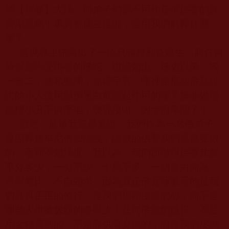
傳【禪修】大法，而弟子們卻不用作任何供養的真
實場景嗎！事實都擺在這啦，還用我們解釋什麼
呢？
這世界上確實出了一位只義務利益眾生，而任何
時候都不受供養的佛陀，鐵證如山，佛史以來，獨
一無二，無私聖潔，光耀宇寰，哪裡是那些蓄意誹
謗的小人使用顛倒黑白就能起作用的呢？無非幾個
跳樑小丑不慎墜地，幾聲淒叫、凶慘而卒罷了！
當然，最後我還是要說：我們作為一名佛弟子，
遵照釋迦牟尼佛法法義，該做的供養我們還是要做
的，否則不如法度。我以為：我們所做得供養其實
不分多少，一分不少、十萬不多，一切量力而為，
不與攀比、不自強求。因為真正佛菩薩要看的是我
們真真正正的修行、是我們那顆虔誠的心，而不是
哪些人供養數額的多與少！任何佛法的獲得，不是
用金錢買到的、不是靠供養交換的，而是我們虔誠