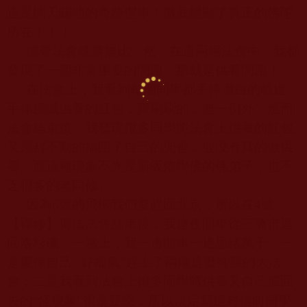
這是開天闢地的奇跡聖事！徹底體顯了真正的佛陀
所在！！！
儘管法會殊勝無比，然，在這兩場法會中，我都
發現了一個非常重要的問題：那就是供養問題！
在法會上，我看到每個同學都手捧潔白的哈達、
手捧虔誠供養的紅包，齊刷刷的，無一例外。然而
法會結束後，我發現很多同學將法會上供養的紅包
又原封不動的揣回了自己的兜裡，並沒有真的做供
養。而這種現象不光是新皈依學佛的佛弟子，也不
乏很多的老同修。
因為
6
號的飛機我們要趕回北京，所以在
4
號
【禪修】傳法法會結束後，我連夜開車從三藩市返
回洛杉磯。一路上，我一邊開車一邊思緒萬千：一
是慶倖自己 “好福氣”趕上了兩場這麼殊勝的大法
會；二是我看到法會上很多同學將供養又自己揣回
去的“怪現象”很是疑惑，所以決定寫這封信向同學