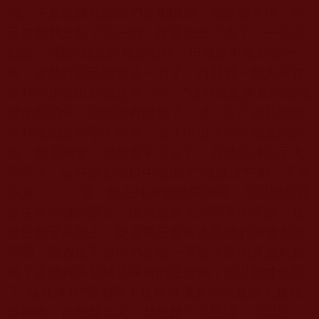
鳴。下來後師兄師姐們互相瞭解，都說很奇怪，自
己自然就念起了這一句，接著就念下去了。一位法
師說：“我開始念的就是心經，但還沒有念到這一
句，突然就自己跳到這一句了，而且我一聽大家在
這時同步念出的都是這一句。”這時雜亂無章的嗡嗡
聲全部消失，已經沒有蹤影了。另一位仁波且說他
當時念的是六字大明咒，頭上出現了非常強盛的白
光，他正興奮，突然念不下去了，竟然忘掉六字大
明咒了，這時從自己口中念出了“是諸法空相，不生
不滅……”。這一無上殊勝的佛陀加持，可以說是超
越任何聖跡的顯現，因為這是人為不了的聖跡，是
佛法的至高無上，更是第三世多杰羌佛的佛量光明
所顯。難道這不是佛力在統一導致大家的意識思想
嗎？這難道不是極其殊勝的法會嗎？所以我才使用
了“極其殊勝”幾個字！這件事讓參加法會的人越想
越神奇、越想越偉大、越想越不可思議，可以說：