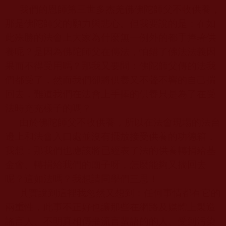
我們的恩師第三世多杰羌佛
佛陀師父
不收供養，
那是
佛陀師父
的願力與悲心。但我要說的是：在如
此殊勝的法會上大家為什麼無一例外的都手捧著供
養呢？是因為佛陀師父在傳法，怕錯了佛法法義因
果而不得受用嗎？那我又要問：佛陀師父傳的法我
們都受了，然而我們卻將供養又不聲不響的自己揣
回去，難道我們在法會上手捧的供養只是為了在受
法時充充樣子的嗎？
由於佛陀師父不收供養，所以在法會現場的法台
邊上和法會入口處並沒有擺放接受供養的功德箱，
我想：那我們也應該將已經表了法的供養轉捐給基
金會、轉捐給我們的廟子呀，怎麼能夠又揣回去
呢？這如法嗎？我想請同學們三思！
其實說到這裡我忽然又想到：任何事情都有它的
兩重性，此事不正好也讓那些在網路及媒體上製造
謠言人、不明真相傳播流言蜚語的的人、受到污染