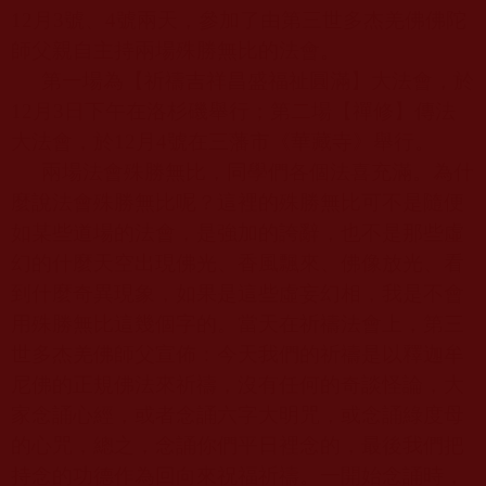
12
月
3
號、
4
號兩天，參加了由第三世多杰羌佛佛陀
師父親自主持兩場殊勝無比的法會。
第一場為【祈禱吉祥昌盛福祉圓滿】大法會，於
12
月
3
日下午在洛杉磯舉行；第二場【禪修】傳法
大法會，於
12
月
4
號在三藩市《華藏寺》舉行。
兩場法會殊勝無比，同學們各個法喜充滿。為什
麼說法會殊勝無比呢？這裡的殊勝無比可不是隨便
如某些道場的法會，是強加的誇辭，也不是那些虛
幻的什麼天空出現佛光、香風飄來、佛像放光、看
到什麼奇異現象，如果是這些虛妄幻相，我是不會
用殊勝無比這幾個字的。當天在祈禱法會上，第三
世多杰羌佛師父宣佈：今天我們的祈禱是以釋迦牟
尼佛的正規佛法來祈禱，沒有任何的奇談怪論，大
家念誦心經，或者念誦六字大明咒，或念誦綠度母
的心咒，總之，念誦你們平日裡念的，最後我們把
持念的功德作為回向來祝福祈禱。一開始念誦時，