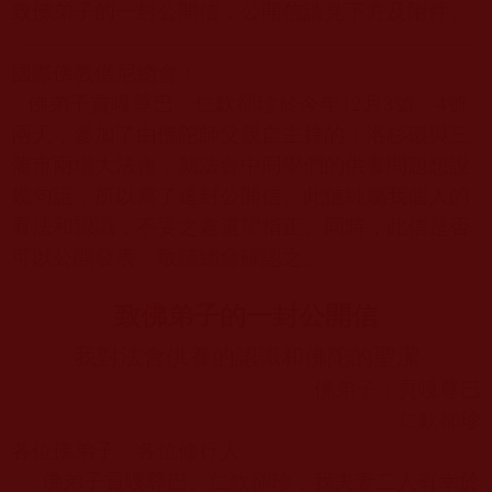
致佛弟子的一封公開信，公開信請見下方及附件。
--------------------------------------------------------------------
國際佛教僧尼總會：
佛弟子貢嘎尊巴、仁欽卻珍於今年
12
月
3
號、
4
號
兩天，參加了由佛陀師父親自主持的：洛杉磯與三
藩市兩場大法會，就法會中同學們的供養問題想說
幾句話，所以寫了這封公開信。此信純屬我個人的
看法和認識，不妥之處還望指正。同時，此信是否
可以公開發表，敬請總會確認之。
致佛弟子的一封公開信
我對法會供養的認識和佛陀的聖潔
佛弟子：貢嘎尊巴
仁欽卻珍
各位佛弟子、各位修行人：
佛弟子貢嘎尊巴、仁欽卻珍，我夫妻二人有幸於