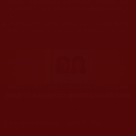
關規劃，均為本站建置人員自我的意思，非南無第三世多
杰羌佛或第三世多杰羌佛辦公室等其他機構單位所指使派
令。
◆
本站盡最大努力，避免所刊載文章落入“認不實虛幻圖形是
聖跡”，一旦發現本站文章有誤，敬請聯繫本站法務人員
[e
mail protected]
。
南無第三世多杰羌佛代眾生擔黑業與返老回春對比法相
您在這裡
首頁
»
佛教法會聖蹟證量
»
佛教法會、聖蹟
您在這裡
首頁
»
佛教文告通知
»
國際佛教僧尼總會公告與通知
»
來