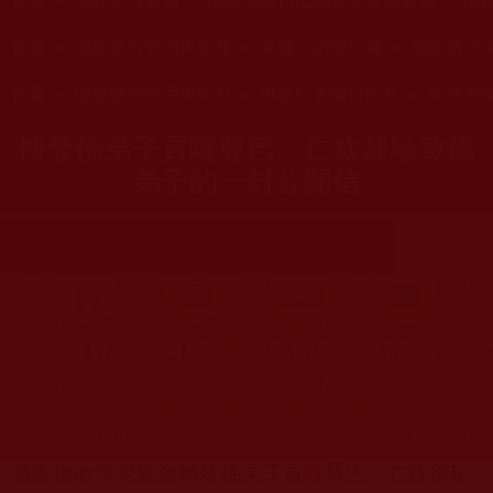
您在這裡
首頁
»
佛教修行受用與知見
»
見佛、訪聖紀實
»
佛陀傳法
您在這裡
首頁
»
佛教修行受用與知見
»
佛教行者修行知見
»
南無羌
轉發佛弟子貢嘎尊巴、仁欽却珍致佛
弟子的一封公開信
首頁
圖片區
影視區
檔案區
發文時間：2013年12月14日 星期六
瀏覽次數：112
國際佛教僧尼總會轉發佛弟子貢嘎尊巴、仁欽卻珍