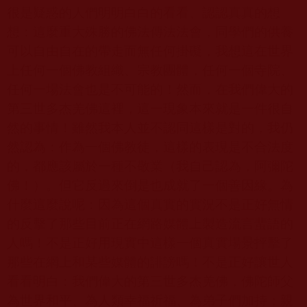
很是疑惑的人們明明白白的看看、認認真真的想
想：這麼重大殊勝的佛法傳法法會，同學們的供養
可以自由自在的帶走而無任何掛礙，我想這在世界
上任何一個佛教組織、宗教團體，任何一個寺院、
任何一場法會也是不可能的！然而，在我們偉大的
第三世多杰羌佛這裡，這一現象本來就是一件很自
然的事情！雖然我本人並不認同這樣是對的，我仍
然認為：作為一個佛教徒，這樣的表現是不合法度
的，都應該屬於一種不敬業（我自己認為，阿彌陀
佛！）。但它反過來倒是也成就了一個善因緣。為
什麼這麼說呢：因為這個真實的實況不是正好無情
的反擊了那些目前正在網路媒體上製造流言蜚語的
人嗎！不是正好用現實中這樣一個真實場景抨擊了
那些在網上和某些媒體的誹謗嗎！不是正好讓世人
看看明白：我們偉大的第三世多杰羌佛，
佛陀師父
為世界和平、為人類幸福祈福、為弟子們加持；親