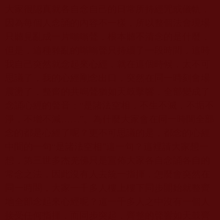
大家很認真就各自念自己的日常所持經咒或儀軌，
因為每個人念誦的內容不一樣，所以整個法會現場
只聽見亂成一片嗡嗡聲，根本聽不清念的是什麼，
但是，這種雜亂的嗡嗡聲只持續了一段時間，這時
我自己突然就念起來心經，就在這個時候，太不可
思議了，我的心經剛念出口，突然在同一時刻會場
震盪了，整齊的共鳴聲猶如天鼓擊響，全部變成了
念誦心經的聲音：“是諸法空相，不生不滅，不垢不
淨，不增不減……”。為什麼大家會在同一時間全部
念的都是心經了呢？更不可思議的是，都念的心經
中間的一句“是諸法空相”這一句？這裡請大家想一
想，第三世多杰羌佛只是宣佈大家各自念誦各自的
常念之法，因此沒有人去統一指揮，怎麼會突然在
同一時間，大家一千多人樓上樓下同步開始就整齊
地全部念起來心經呢？這一千多人之中沒有一個人
接受任何指揮，而同步突起，齊整的聲響如天鼓齊