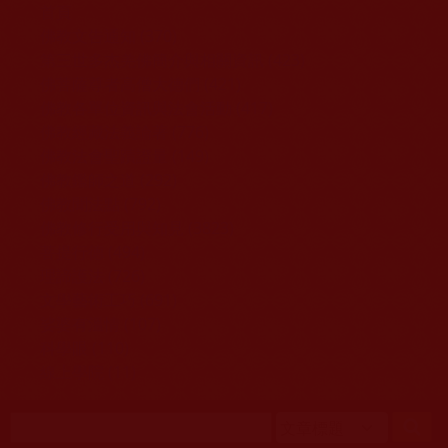
移至主內容
首頁
佛教文告通知 (370)
第三世多杰羌佛簡介與相關資訊 (423)
佛菩薩尊者高僧大德們 (421)
佛教各單位資訊與法會活動 (417)
佛教經藏法義論著 (776)
佛教法會聖蹟證量 (149)
佛教鑑師之道 (292)
佛教聞法點 (792)
佛教修行受用與知見 (3823)
菩提行德 (494)
理諦護法 (726)
文學藝術工巧 (691)
娑婆有溫情 (107)
科學眼 (110)
線上學院 (11)