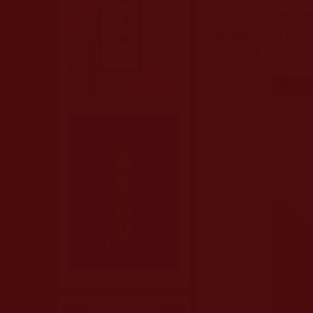
對至高無上的南
的身體非常好，
陀，如來正法的
簡介與內容恭閱
簡介與內容恭閱
極聖解脫大手印