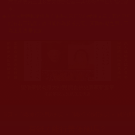
杰羌佛或第三世多杰羌佛辦公室等其他機構單位所指使派
令。
◆
本區大量轉載諸佛弟子修學如來正法的受用文章，其內容可
能有若干錯誤，故只能作為參考交流、薰陶鼓勵之用，不
為正見法理依據。
聖僧寂後肉身大神變 開創佛史圓寂新篇章
印證解脫法源就在羌佛處
您在這裡
首頁
»
佛教修行受用與知見
»
佛教行者修行知見
»
關於供
有錢才能行善佈施嗎？