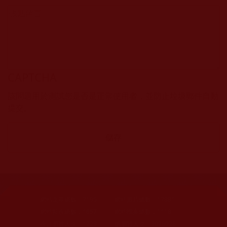
CAPTCHA
該問題用於測試您是否是正常使用者，並防止垃圾郵件自動
提交。
網站文章總數：
7195
網站圖片總數：
17881
網站影視總數：
1657
網站檔案總數：
1118
今日瀏覽人次：
1228
總瀏覽人次：
3096026