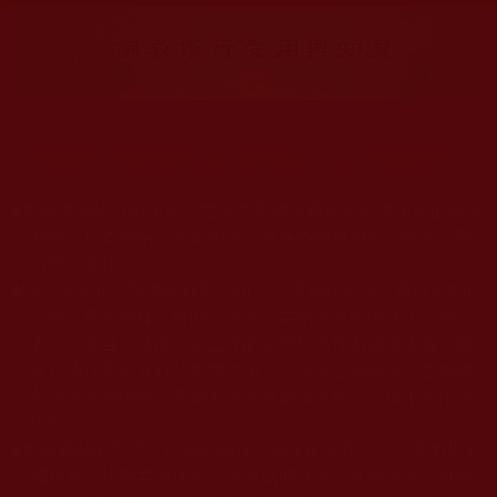
大量佛弟子恭聞羌佛法音，修學如來正法，而獲諸受用。
◆
本站遵奉依行南無第三世多杰羌佛與釋迦牟尼佛所說的教法
為無上根本指南，並遵照第三世多杰羌佛辦公室的文告努
力實行運作。
◆
除三段金釦大聖德能作開示所說法義錯誤較少，四段金釦以
上的巨聖德能作正確開示之外，本站所發布的法王、尊
者、仁波且、法師、居士等的文章均不作為法義依據，最
多只能作為知見行持參考之用，凡不符合南無第三世多杰
羌佛說法的內容，皆屬邪說邊見錯誤之理，一概不可依從
學習。
◆
本站網站的型式、目錄的編排、圖文的呈現等一切資料與相
關規劃，均為本站建置人員自我的意思，非南無第三世多