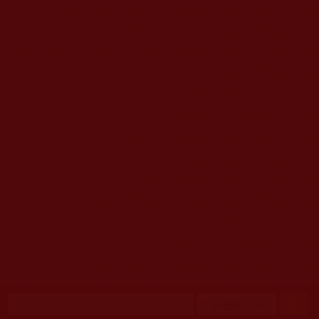
移至主內容
首頁
佛教文告通知 (370)
第三世多杰羌佛簡介與相關資訊 (423)
佛菩薩尊者高僧大德們 (421)
佛教各單位資訊與法會活動 (417)
佛教經藏法義論著 (776)
佛教法會聖蹟證量 (149)
佛教鑑師之道 (292)
佛教聞法點 (792)
佛教修行受用與知見 (3823)
菩提行德 (494)
理諦護法 (726)
文學藝術工巧 (691)
娑婆有溫情 (107)
科學眼 (110)
線上學院 (11)