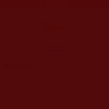
更多文章
H.H.第三世多杰
羌佛詩詞歌賦作
品：山城景三首
之一
發表新回應