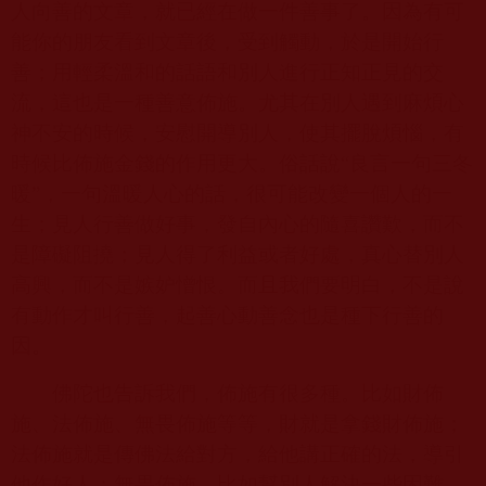
人向善的文章，就已經在做一件善事了。因為有可
能你的朋友看到文章後，受到觸動，於是開始行
善；用輕柔溫和的話語和別人進行正知正見的交
流，這也是一種善意佈施。尤其在別人遇到麻煩心
神不安的時候，安慰開導別人，使其擺脫煩惱，有
時候比佈施金錢的作用更大。俗話說“良言一句三冬
暖”，一句溫暖人心的話，很可能改變一個人的一
生；見人行善做好事，發自內心的隨喜讚歎，而不
是障礙阻撓；見人得了利益或者好處，真心替別人
高興，而不是嫉妒憎恨。而且我們要明白，不是說
有動作才叫行善，起善心動善念也是種下行善的
因。
佛陀也告訴我們，佈施有很多種。比如財佈
施、法佈施、無畏佈施等等，財就是拿錢財佈施；
法佈施就是傳佛法給對方，給他講正確的法，導引
他作好人；無畏佈施，比如幫別人解決一些困難，