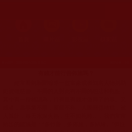
首頁
圖片區
影視區
檔案區
發文時間：2025年09月30日 星期二
瀏覽次數：145
有錢才能行善佈施嗎？
經常看到新聞報導一些富豪或者知名人物捐助
鉅資做慈善，不同的人對此有不同的想法和觀點，
其中有一種就認為，行善是有錢才做得了的事。又
或者，當事業不順，家庭不和，人際關係糟糕，被
人算計，每天水深火熱，生不如死時……我們常常
給出的建議是：“多行善，多佈施，多結緣。”
但往