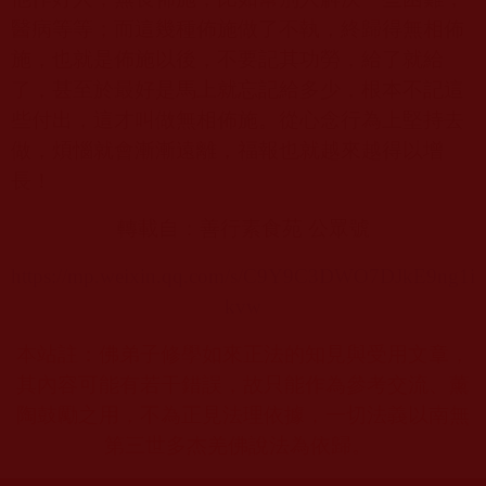
醫病等等；而這幾種佈施做了不執，終歸得無相佈
施，也就是佈施以後，不要記其功勞，給了就給
了，甚至於最好是馬上就忘記給多少，根本不記這
些付出，這才叫做無相佈施。從心念行為上堅持去
做，煩惱就會漸漸遠離，福報也就越來越得以增
長！
轉載自：善行素食苑 公眾號
https://mp.weixin.qq.com/s/C9Y9C3DWO7DJkE9ng1i
kvw
本站註：佛弟子修學如來正法的知見與受用文章，
其內容可能有若干錯誤，故只能作為參考交流、薰
陶鼓勵之用，不為正見法理依據，一切法義以南無
第三世多杰羌佛說法為依歸。