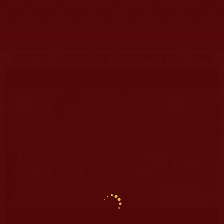
首頁
圖片區
影視區
檔案區
發文時間：2016年09月03日 星期六
瀏覽次數：68
妳吃了嗎？女童掩面沉默 伊拉克難民慘況令人鼻酸