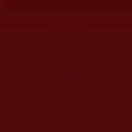
更多文章
華藏學佛苑-拆掉
心裡的那堵牆(一
介學人)
發表新回應