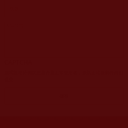
CAPTCHA
該問題用於測試您是否是正常使用者，並防止垃圾郵件自動
提交。