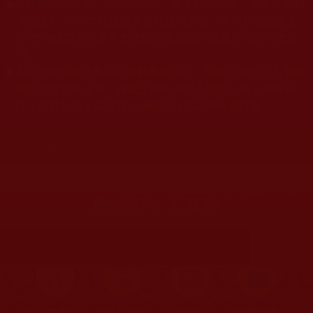
本站網站的型式、目錄的編排、圖文的呈現等一切資料與相
◆
關規劃，均為本站建置人員自我的意思，非南無第三世多
杰羌佛或第三世多杰羌佛辦公室等其他機構單位所指使派
令。
本區大量視頻文章非從佛教機構發行，視頻文章內之人事物
◆
難以考究真偽始末，轉載立意為讓行人對比己他，薰陶善
行，從善如流，最終應以佛陀行持為最高依傍對象。
您在這裡
首頁
»
娑婆有溫情
»
體解眾生苦
妳吃了嗎？女童掩面沉默 伊拉克難
民慘況令人鼻酸