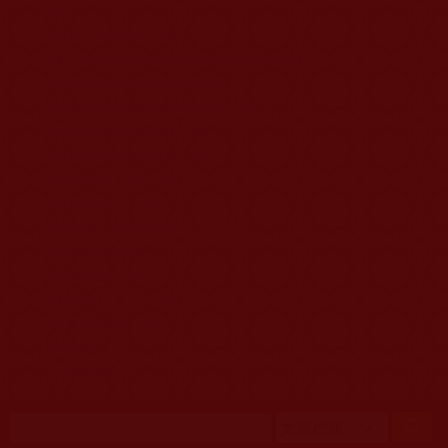
移至主內容
首頁
佛教文告通知 (370)
第三世多杰羌佛簡介與相關資訊 (423)
佛菩薩尊者高僧大德們 (421)
佛教各單位資訊與法會活動 (417)
佛教經藏法義論著 (776)
佛教法會聖蹟證量 (149)
佛教鑑師之道 (292)
佛教聞法點 (792)
佛教修行受用與知見 (3823)
菩提行德 (494)
理諦護法 (726)
文學藝術工巧 (691)
娑婆有溫情 (107)
科學眼 (110)
線上學院 (11)