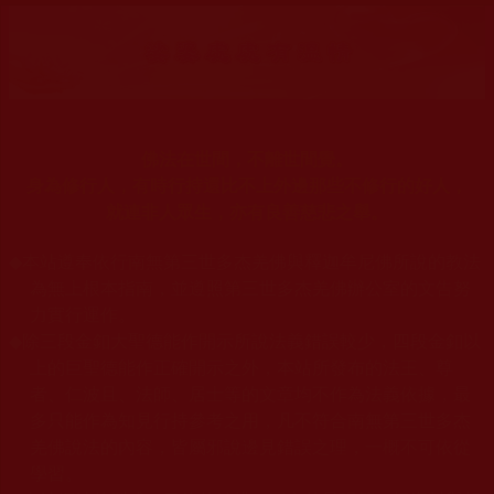
佛法在世間，不離世間覺。
身為修行人，有時行持還比不上外邊那些不修行的好人，
就連非人眾生，亦有良善慈悲之舉。
◆
本站遵奉依行南無第三世多杰羌佛與釋迦牟尼佛所說的教法
為無上根本指南，並遵照第三世多杰羌佛辦公室的文告努
力實行運作。
◆
除三段金釦大聖德能作開示所說法義錯誤較少，四段金釦以
上的巨聖德能作正確開示之外，本站所發布的法王、尊
者、仁波且、法師、居士等的文章均不作為法義依據，最
多只能作為知見行持參考之用，凡不符合南無第三世多杰
羌佛說法的內容，皆屬邪說邊見錯誤之理，一概不可依從
學習。