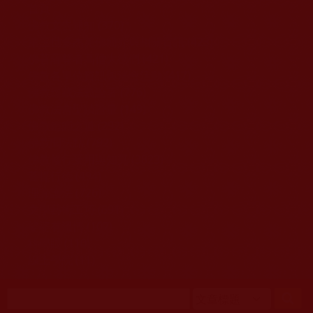
移至主內容
首頁
佛教文告通知 (370)
第三世多杰羌佛簡介與相關資訊 (423)
佛菩薩尊者高僧大德們 (421)
佛教各單位資訊與法會活動 (417)
佛教經藏法義論著 (776)
佛教法會聖蹟證量 (149)
佛教鑑師之道 (292)
佛教聞法點 (792)
佛教修行受用與知見 (3823)
菩提行德 (494)
理諦護法 (726)
文學藝術工巧 (691)
娑婆有溫情 (107)
科學眼 (110)
線上學院 (11)