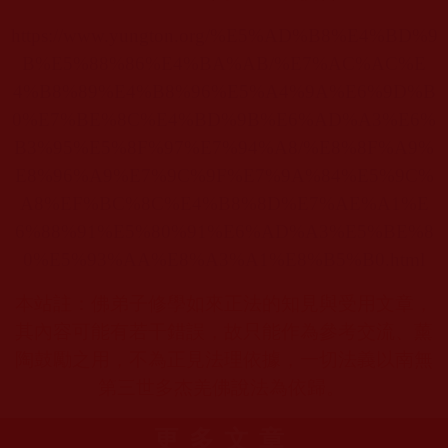
https://www.yungton.org/%E5%AD%B8%E4%BD%9
B%E5%88%86%E4%BA%AB/%E7%AC%AC%E
4%B8%89%E4%B8%96%E5%A4%9A%E6%9D%B
0%E7%BE%8C%E4%BD%9B%E6%AD%A3%E6%
B3%95%E5%8F%97%E7%94%A8/%E8%8F%A9%
E8%96%A9%E7%9C%9F%E7%9A%84%E5%9C%
A8%EF%BC%8C%E4%B8%8D%E7%AE%A1%E
6%88%91%E5%80%91%E6%AD%A3%E5%BE%8
0%E5%93%AA%E8%A3%A1%E8%B5%B0.html
本站註：佛弟子修學如來正法的知見與受用文章，
其內容可能有若干錯誤，故只能作為參考交流、薰
陶鼓勵之用，不為正見法理依據，一切法義以南無
第三世多杰羌佛說法為依歸。
更多文章