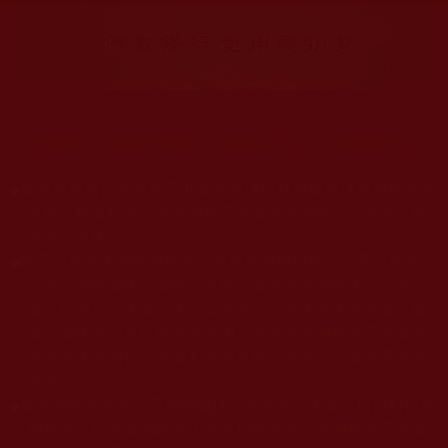
大量佛弟子恭聞羌佛法音，修學如來正法，而獲諸受用。
◆
本站遵奉依行南無第三世多杰羌佛與釋迦牟尼佛所說的教法
為無上根本指南，並遵照第三世多杰羌佛辦公室的文告努
力實行運作。
◆
除三段金釦大聖德能作開示所說法義錯誤較少，四段金釦以
上的巨聖德能作正確開示之外，本站所發布的法王、尊
者、仁波且、法師、居士等的文章均不作為法義依據，最
多只能作為知見行持參考之用，凡不符合南無第三世多杰
羌佛說法的內容，皆屬邪說邊見錯誤之理，一概不可依從
學習。
◆
本站網站的型式、目錄的編排、圖文的呈現等一切資料與相
關規劃，均為本站建置人員自我的意思，非南無第三世多