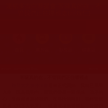
運頓多吉白菩提會-菩薩真的在，不
管我們正往哪裡走(邱煌仁)
首頁
圖片區
影視區
檔案區
發文時間：2026年02月20日 星期五
瀏覽次數：1252
菩薩真的在，不管我們正往哪裡走
觀音大悲加持法會
還未正式開始，我就已早早
入座，因為我明白，當我們帶著一顆虔誠、清淨的
心，菩薩就會加持我們。在等待的時刻，我輕聲默
念著《六字大明咒》，隨著現場鼓聲響起，身體彷