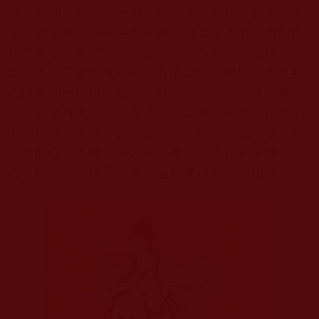
彿感應到了共鳴，微微震動。法會開始，我入境看
見法台上方，一尊巨大莊嚴、鑲著金邊的白色觀世
音菩薩，從虛空中緩緩降臨。那份慈悲的威德力，
溫柔地籠罩著現場每一位有情眾生。現場許多人身
心積壓的情緒得到釋放，有的痛哭、有的激動吼
叫，甚至有人不小心在地上打滾碰撞到我，但我的
內心卻異常平靜。參加多次的經驗告訴我：要守住
自己的心，不隨外境起舞，專注於內在的平靜，誠
心，便能進入境界，承接這份來自菩薩的加持。