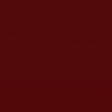
CAPTCHA
該問題用於測試您是否是正常使用者，並防止垃圾郵件自動
提交。
網站文章總數：
7194
網站圖片總數：
17881
網站影視總數：
1658
網站檔案總數：
1118
今日瀏覽人次：
718
總瀏覽人次：
3091298
今日瀏覽文章數：
544
總瀏覽文章數：
2353046