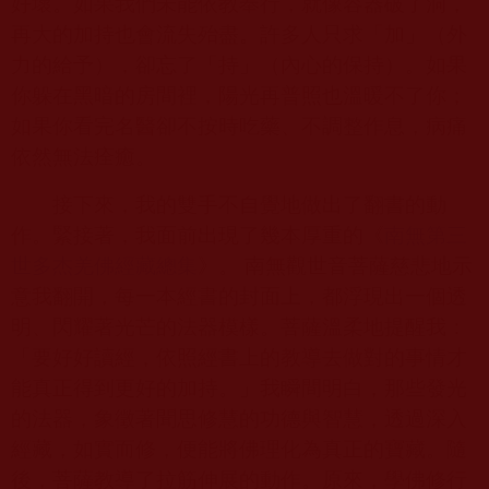
好壞。如果我們未能依教奉行，就像容器破了洞，
再大的加持也會流失殆盡。許多人只求「加」（外
力的給予），卻忘了「持」（內心的保持）。如果
你躲在黑暗的房間裡，陽光再普照也溫暖不了你；
如果你看完名醫卻不按時吃藥、不調整作息，病痛
依然無法痊癒。
接下來，我的雙手不自覺地做出了翻書的動
作。緊接著，我面前出現了幾本厚重的《
南無第三
世多杰羌佛經藏總集
》。 南無觀世音菩薩慈悲地示
意我翻開，每一本經書的封面上，都浮現出一個透
明、閃耀著光芒的法器模樣。菩薩溫柔地提醒我：
「要好好讀經，依照經書上的教導去做對的事情才
能真正得到更好的加持。」我瞬間明白，那些發光
的法器，象徵著聞思修慧的功德與智慧，透過深入
經藏，如實而修，便能將佛理化為真正的寶藏。隨
後，菩薩教導了拉筋伸展的動作。原來，學佛修行