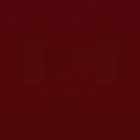
杰羌佛或第三世多杰羌佛辦公室等其他機構單位所指使派
令。
◆
本區大量轉載諸佛弟子修學如來正法的受用文章，其內容可
能有若干錯誤，故只能作為參考交流、薰陶鼓勵之用，不
為正見法理依據。
聖僧寂後肉身大神變 開創佛史圓寂新篇章
印證解脫法源就在羌佛處
您在這裡
首頁
»
佛教修行受用與知見
»
佛教法會共修活動心得
»
觀
您在這裡
首頁
»
佛菩薩尊者高僧大德們
»
南無觀世音菩薩
»
觀音大