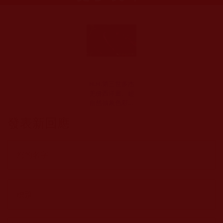
H.H.第三世多杰
羌佛西洋畫、超
自然抽象色彩作
品：兩元色彩的
發表新回應
對比真是美不勝
收