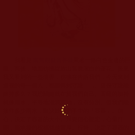
我看見
南無觀世音菩薩
乘著一條白色金邊的巨
龍，而後，地面彷彿綻放出無數潔白的蓮花。後來
我又看到的一些境界，彷彿在告訴我們，今天來到
這裡的每一個人，都能得到守護……。這份守護能
維持多久？我想關鍵就在於我們自己。菩薩的加持
就像雨水，平等地滋潤萬物，沒有分別。但我們能
接住多少雨水，取決於我們手中的「容器」。信
心，決定了容器的大小。只要信心堅定，心量打
開，能承接的祝福就越豐厚。行持，決定了容器的