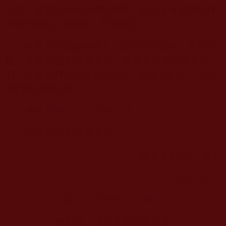
之餘，還要照顧好我們的身體！這樣才有足夠的精
神和力氣去行持佛事、利益眾生。
在車上回嘉義的路上，我心裡很安靜，也很感
動，原來 南無觀世音菩薩一直都在身邊守護著我
們，只是我們平常沒有注意到。菩薩真的在，不管
我們正往哪裡走。
感恩
南無第三世多杰羌佛
感恩 南無觀世音菩薩
佛弟子 邱煌仁 合十
2025/12/14
菩薩真的在，不管我們正往哪裡走
轉載自：運頓多吉白菩提會