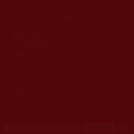
移至主內容
首頁
佛教文告通知 (370)
第三世多杰羌佛簡介與相關資訊 (423)
佛菩薩尊者高僧大德們 (421)
佛教各單位資訊與法會活動 (417)
佛教經藏法義論著 (776)
佛教法會聖蹟證量 (149)
佛教鑑師之道 (292)
佛教聞法點 (792)
佛教修行受用與知見 (3823)
菩提行德 (494)
理諦護法 (726)
文學藝術工巧 (691)
娑婆有溫情 (107)
科學眼 (110)
線上學院 (11)