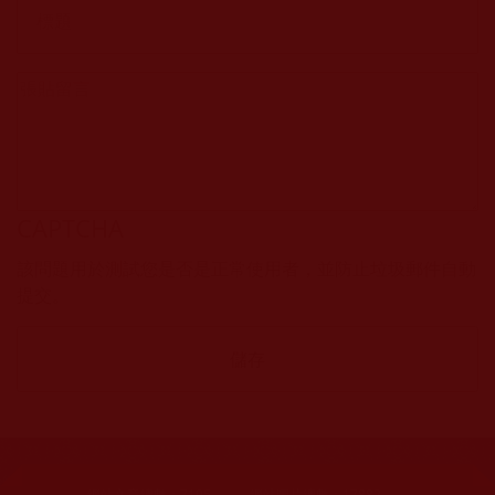
CAPTCHA
該問題用於測試您是否是正常使用者，並防止垃圾郵件自動
提交。
網站文章總數：
7195
網站圖片總數：
17882