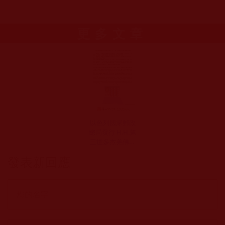
更多文章
以色列國家郵政
總局發行 H.H.第
三世多杰羌佛的
郵票
發表新回應