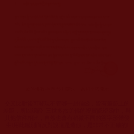
藏傳佛教‧寧瑪巴‧貝諾法王為和平塔開示
交叉比對後可發現不管哪一封信函，皆有筆跡上的
差距，所以認證
三世多杰羌佛的祝賀認證函中，與
其他信件相比，自然也會有稍微不同的簽字形體發
生
!
用此鑑別而反對說這是造假，是非常不正確的
!