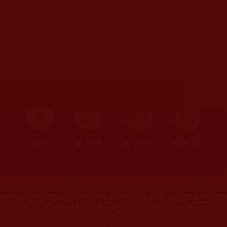
首頁
»
理諦護法
»
捍衛南無第三世多杰羌佛
»
反對認證祝
您在這裡
首頁
»
理諦護法
回應反對認證祝賀信函者(關於貝諾
法王簽字)
首頁
圖片區
影視區
檔案區
發文時間：2009年02月07日 星期六
瀏覽次數：237
回應反對認證祝賀信函者(關於貝諾法王簽
字)