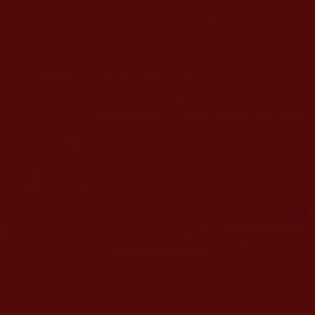
貝諾法王給堪布徹令多傑仁波切興建貝瑪貴書信