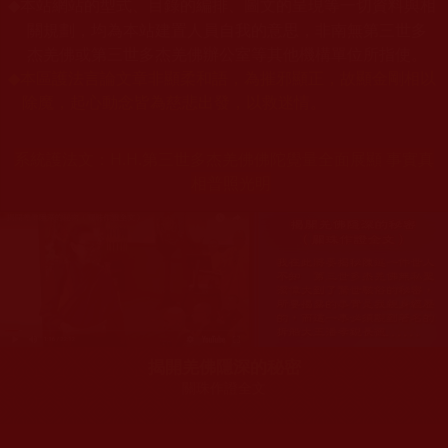
本站網站的型式、目錄的編排、圖文的呈現等一切資料與相
◆
關規劃，均為本站建置人員自我的意思，非南無第三世多
杰羌佛或第三世多杰羌佛辦公室等其他機構單位所指使。
◆
本區護法言論文章非顯柔和語，為摧邪顯正，故顯金剛相以
除魔，起心動念皆為慈悲出發，以救迷情。
系統護法文：
H.H.第三世多杰羌佛佛陀覺量全面展顯 事實真
相普照光明
揭開羌佛隱深的秘密
關珠作證全文
您在這裡