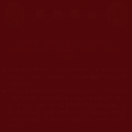
末法時期，邪妖橫行，蠱惑人心，亂我正法。
本站宣揚捍衛如來正法，摧邪顯正，施益眾生，起正知見，
不為魔惑。
◆
本站遵奉依行南無第三世多杰羌佛與釋迦牟尼佛所說的教法
為無上根本指南，並遵照第三世多杰羌佛辦公室的文告努
力實行運作。
◆
除三段金釦大聖德能作開示所說法義錯誤較少，四段金釦以
上的巨聖德能作正確開示之外，本站所發布的法王、尊
者、仁波且、法師、居士等的文章均不作為法義依據，最
多只能作為知見行持參考之用，凡不符合南無第三世多杰
羌佛說法的內容，皆屬邪說邊見錯誤之理，一概不可依從
學習。