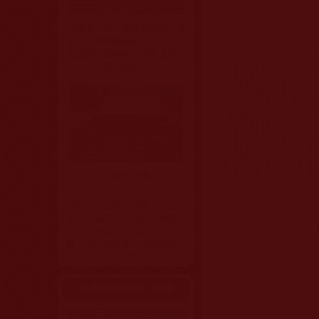
中國唯一由一級政府修建，世
界文化學術機關首青，正式列
入國家行政編制的世界上第一
座大師館。
大師館一隅
[義雲高大師館] 莊嚴、宏偉、
精湛的義雲高大師館與神態各
異、威德莊嚴的五百羅漢玉
雕，可謂佛斧雕工神聖超然現
人間
羌佛藝術成就、榮譽
南無第三世多杰羌佛獲頒多類