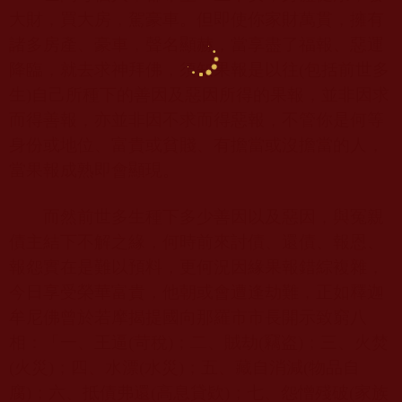
大財，買大房，駕豪車。但即使你家財萬貫，擁有
諸多房產、豪車，聲名顯赫，當享盡了福報、惡運
降臨，就去求神拜佛，須知果報是以往
(
包括前世多
生
)
自己所種下的善因及惡因所得的果報，並非因求
而得善報，亦並非因不求而得惡報，不管你是何等
身份或地位、富貴或貧賤、有擔當或沒擔當的人，
當果報成熟即會顯現。
而然前世多生種下多少善因以及惡因，與冤親
債主結下不解之緣，何時前來討債、還債、報恩、
報怨實在是難以預料，更何況因緣果報錯綜複雜，
今日享受榮華富貴，他朝或會遭逢劫難，正如釋迦
牟尼佛曾於若摩揭提國向那羅市市長開示致窮八
相：「一、王逼
(
苛稅
)
；二、賊劫
(
竊盗
)
；三、火焚
(
火災
)
；四、水漂
(
水災
)
；五、藏自消減
(
物品自
腐
)
；六、抵債弗還
(
高息貸欵
)
；七、怨憎殘破
(
家族