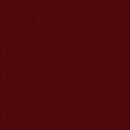
大量佛弟子恭聞羌佛法音，修學如來正法，而獲諸受用。
◆
本站遵奉依行南無第三世多杰羌佛與釋迦牟尼佛所說的教法
為無上根本指南，並遵照第三世多杰羌佛辦公室的文告努
力實行運作。
◆
除三段金釦大聖德能作開示所說法義錯誤較少，四段金釦以
上的巨聖德能作正確開示之外，本站所發布的法王、尊
者、仁波且、法師、居士等的文章均不作為法義依據，最
多只能作為知見行持參考之用，凡不符合南無第三世多杰
羌佛說法的內容，皆屬邪說邊見錯誤之理，一概不可依從
學習。
◆
本站網站的型式、目錄的編排、圖文的呈現等一切資料與相
關規劃，均為本站建置人員自我的意思，非南無第三世多