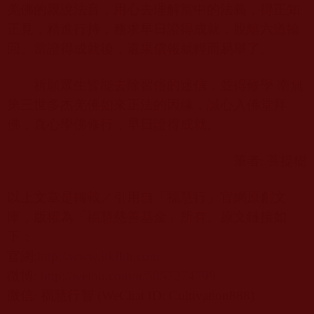
羌佛的親說法音，用心去理解當中的法義，得正知
正見，精進行持，務求早日證得成就，脫離六道輪
回。當證得成就後，還果償報就輕而易舉了。
祈願眾生皆能去除習俗的迷信，並得修學 南無
第三世多杰羌佛如來正法的因緣，誠心入佛堂拜
佛，真心學佛修行，早日證得成就。
筆者
:
菩提樹
以上文章是轉載／引用自「福慧行」官網原創文
庫，版權為「福慧慈善基金」所有。原文鏈接如
下：
官網
:
http://www.hkfhh.com
微博
:
http://weibo.com/u/5857274799
微信
:
福慧行智
(WeChat ID: Cultivation888)