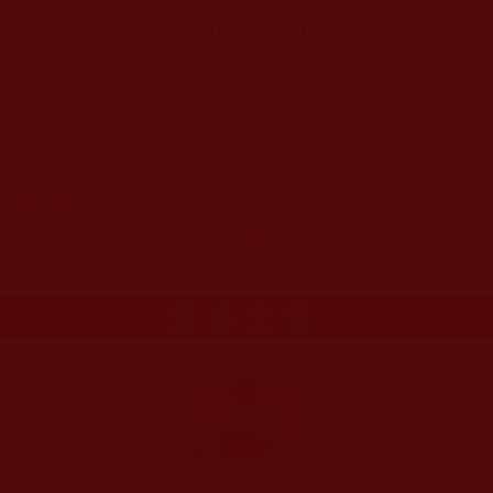
轉載自：
福慧行
http://www.hkfhh.com/2018/02/28/post491/
本站註：佛弟子修學如來正法的知見與受用文章，
其內容可能有若干錯誤，故只能作為參考交流、薰
陶鼓勵之用，不為正見法理依據，一切法義以南無
第三世多杰羌佛說法為依歸。
更多文章