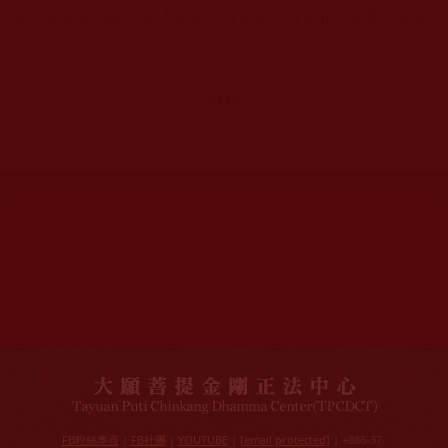
該問題用於測試您是否是正常使用者，並防止垃圾郵件自動
提交。
網站文章總數：
7195
網站圖片總數：
17882
網站影視總數：
1658
網站檔案總數：
1118
今日瀏覽人次：
1257
總瀏覽人次：
3093988
今日瀏覽文章數：
978
總瀏覽文章數：
2355166
今日瀏覽影視數：
101
總瀏覽影視數：
91007
FB粉絲專頁
|
FB社團
|
YOUTUBE
|
[email protected]
| +886-37-