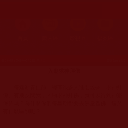
首頁
圖片區
影視區
檔案區
發文時間：2018年02月28日 星期三
瀏覽次數：150
入廟求神拜佛
每逢新春佳節，總有很多人進廟燒香，求神拜
佛。有朋友問我，入廟求神拜佛，就可以得到神靈
保佑嗎？為什麼你們每星期都要去佛堂禮佛，這又
有什麼區別呢？