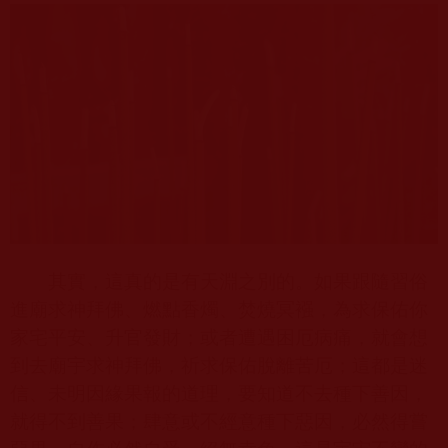
其實，這真的是有天淵之別的。如果跟隨習俗
進廟求神拜佛、燃點香燭、焚燒冥襁，為求保佑你
家宅平安、升官發財；或者遭遇困厄病痛，就會想
到去廟宇求神拜佛，祈求保佑脫離苦厄；這都是迷
信、未明因緣果報的道理，要知道不去種下善因，
就得不到善果；肆意或不經意種下惡因，必然得嘗