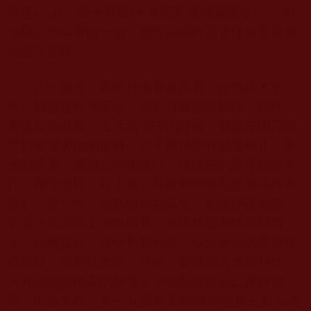
爭產
)
；八、惡子費用
(
子女不肖致傾家蕩產
)
。」可
見眼前所擁有的一切，都可能瞬時間化作無常而成
為過眼雲煙。
人生無常，若然只求長命富貴，終究緣木求
魚，福報也終會享盡，到時就會惡果顯現。因此，
要趁身體健康、生活過得去的時候，或者在困厄時
受到聖者大德的加持，賦予加持而致惡運停止、善
果顯現者，要誠心學佛修行，依佛陀的教導如法奉
行，嚴守戒律，行十善，按次第而修慈悲喜捨四無
量心，發
菩提心
無私的利益眾生，如是行善積德，
更要向冤親債主懺悔前非，將功德迴向給冤親債
主，化解冤結，促使重業輕報，以致目前的善報得
以延續、惡果往後推。此時，更應勤入佛堂拜佛，
一方面感恩佛陀的教導，並時刻提醒自己保持慎
覺，依教奉行；另一方面要多恭聞 南無第三世多杰