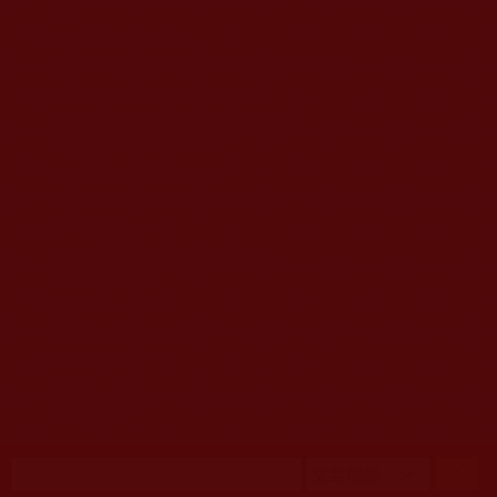
移至主內容
首頁
佛教文告通知 (370)
第三世多杰羌佛簡介與相關資訊 (423)
佛菩薩尊者高僧大德們 (421)
佛教各單位資訊與法會活動 (417)
佛教經藏法義論著 (776)
佛教法會聖蹟證量 (149)
佛教鑑師之道 (292)
佛教聞法點 (792)
佛教修行受用與知見 (3823)
菩提行德 (494)
理諦護法 (726)
文學藝術工巧 (691)
娑婆有溫情 (107)
科學眼 (110)
線上學院 (11)