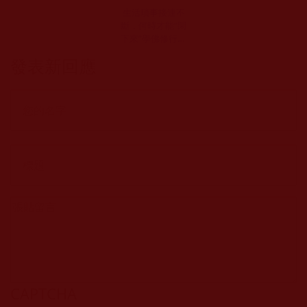
生活瑣事接連不
斷，何時才能“閑
下來”學佛修行？
(覺曉)
發表新回應
CAPTCHA