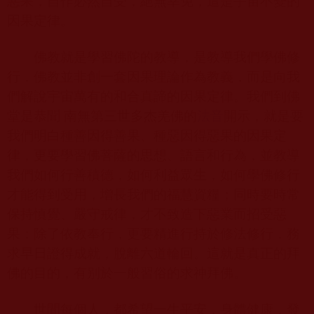
惡果，自作必然自受，絕無幸免，這是宇宙不變的
因果定律。
佛教就是學習佛陀的教導，是教導我們學佛修
行，佛教並非創一套因果理論作為教義，而是向我
們解說宇宙萬有的和合真諦的因果定律。我們到佛
堂是恭聞 南無第三世多杰羌佛的
法音
開示，就是要
我們明白種善因得善果、種惡因得惡果的因果定
律，更要學習佛菩薩的思想、語言和行為，並教導
我們如何行善積德，如何利益眾生，如何學佛修行
才能得到受用，增長我們的福慧資糧；同時要時常
保持慎覺、嚴守戒律，才不致造下惡業而招受惡
果；除了依教奉行，更要精進行持於修法修行，務
求早日證得成就，脫離六道輪回。這就是真正的拜
佛的目的，有别於一般習俗的求神拜佛。
世間每個人，都希望一生平安，身體健康，發