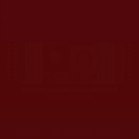
杰羌佛或第三世多杰羌佛辦公室等其他機構單位所指使派
令。
◆
本區大量轉載諸佛弟子修學如來正法的受用文章，其內容可
能有若干錯誤，故只能作為參考交流、薰陶鼓勵之用，不
為正見法理依據。
聖僧寂後肉身大神變 開創佛史圓寂新篇章
印證解脫法源就在羌佛處
您在這裡
首頁
»
佛教修行受用與知見
»
佛教行者修行知見
»
走出學
福慧行-入廟求神拜佛(菩提樹)